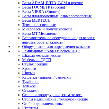
Весы ADAM, ВЛТЭ, BCM и прочие
Весы ГОСМЕТР (Россия)
Весы VIBRA (Япония)
Весы платформенные, взрывобезопасные
Весы MERTECH
Терминалы весовые
Микровесы и полумикровесы
Весы MT Measurement
Вспомогательное оборудование для весов и
анализаторов влажности
Оборудование для определения вязкости
Ламинарные шкафы и боксы ПЦР
Шкафы металлические
Мебель из ЛДСП
Стулья / секции
Кровати
Ширмы
Кушетки / диваны / банкетки
Тумбочки
Тележки
Стеллажи
Столики процедурные, стоматолога
Столы медицинские / технологические
Стойки для капельницы
Штативы