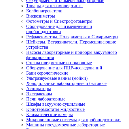
Секундомеры и таймеры лабораторные
Товары для плазмолифтинга
Колбонагреватели
Вискозиметры
Фотометры и Спектрофотометры
Оборудование для измельчения и
пробоподготовки
Рефрактометры, Поляриметры и Сахариметры
Шейкеры, Встряхиватели, Перемешивающие
устройства
Насосы лабораторные и приборы вакуумного
фильтрования
Стекла предметные и покровные
Оборудование для ПЦР-исследований
Бани серологические
Ультразвуковые ванны (мойки)
Холодильники лабораторные и бытовые
Аспираторы
Экстракторы
Печи лабораторные
Шкафы вакуумно-сушильные
Криотермостаты жидкостные
Климатические камеры
Микроволновые системы для пробоподготовки
Машины посудомоечные лабораторные