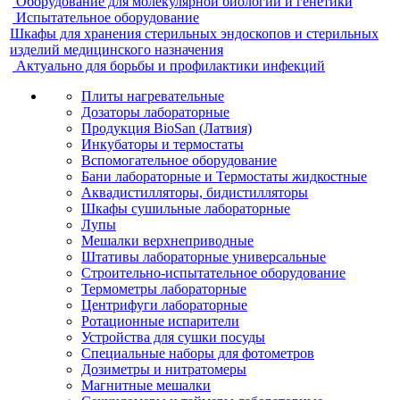
Оборудование для молекулярной биологии и генетики
Испытательное оборудование
Шкафы для хранения стерильных эндоскопов и стерильных
изделий медицинского назначения
Актуально для борьбы и профилактики инфекций
Плиты нагревательные
Дозаторы лабораторные
Продукция BioSan (Латвия)
Инкубаторы и термостаты
Вспомогательное оборудование
Бани лабораторные и Термостаты жидкостные
Аквадистилляторы, бидистилляторы
Шкафы сушильные лабораторные
Лупы
Мешалки верхнеприводные
Штативы лабораторные универсальные
Строительно-испытательное оборудование
Термометры лабораторные
Центрифуги лабораторные
Ротационные испарители
Устройства для сушки посуды
Специальные наборы для фотометров
Дозиметры и нитратомеры
Магнитные мешалки