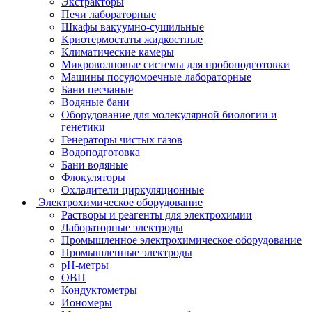
Экстракторы
Печи лабораторные
Шкафы вакуумно-сушильные
Криотермостаты жидкостные
Климатические камеры
Микроволновые системы для пробоподготовки
Машины посудомоечные лабораторные
Бани песчаные
Водяные бани
Оборудование для молекулярной биологии и
генетики
Генераторы чистых газов
Водоподготовка
Бани водяные
Флокуляторы
Охладители циркуляционные
Электрохимическое оборудование
Растворы и реагенты для электрохимии
Лабораторные электроды
Промышленное электрохимическое оборудование
Промышленные электроды
pH-метры
ОВП
Кондуктометры
Иономеры