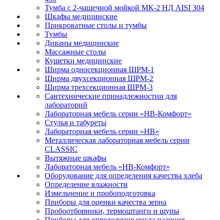
Тумба с 2-чашечной мойкой МК-2 НД AISI 304
Шкафы медицинские
Прикроватные столы и тумбы
Тумбы
Диваны медицинские
Массажные столы
Кушетки медицинские
Ширма односекционная ШРМ-1
Ширма двухсекционная ШРМ-2
Ширма трехсекционная ШРМ-3
Сантехнические принадлежностии для
лабораторий
Лабораторная мебель серии «НВ-Комфорт»
Стулья и табуреты
Лабораторная мебель серии «НВ»
Металлическая лабораторная мебель серии
CLASSIC
Вытяжные шкафы
Лабораторная мебель «НВ-Комфорт»
Оборудование для определения качества хлеба
Определение влажности
Измельчение и пробоподготовка
Приборы для оценки качества зерна
Пробоотборники, термоштанги и щупы
Приборы для определения числа падения