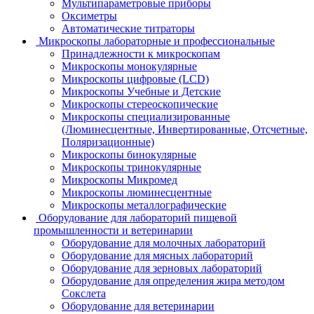
Мультипараметровые приборы
Оксиметры
Автоматические титраторы
Микроскопы лабораторные и профессиональные
Принадлежности к микроскопам
Микроскопы монокулярные
Микроскопы цифровые (LCD)
Микроскопы Учебные и Детские
Микроскопы стереоскопические
Микроскопы специализированные
(Люминесцентные, Инвертированные, Отсчетные,
Поляризационные)
Микроскопы бинокулярные
Микроскопы тринокулярные
Микроскопы Микромед
Микроскопы люминесцентные
Микроскопы металлографические
Оборудование для лабораторий пищевой
промышленности и ветеринарии
Оборудование для молочных лабораторий
Оборудование для мясных лабораторий
Оборудование для зерновых лабораторий
Оборудование для определения жира методом
Сокслета
Оборудование для ветеринарии