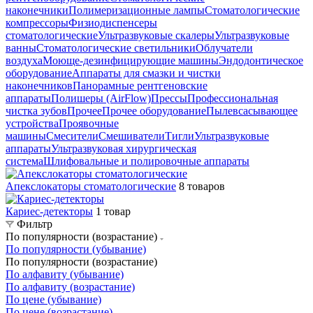
наконечники
Полимеризационные лампы
Стоматологические
компрессоры
Физиодиспенсеры
стоматологические
Ультразвуковые скалеры
Ультразвуковые
ванны
Стоматологические светильники
Облучатели
воздуха
Моюще-дезинфицирующие машины
Эндодонтическое
оборудование
Аппараты для смазки и чистки
наконечников
Панорамные рентгеновские
аппараты
Полишеры (AirFlow)
Прессы
Профессиональная
чистка зубов
Прочее
Прочее оборудование
Пылевсасывающее
устройства
Проявочные
машины
Смесители
Смешиватели
Тигли
Ультразвуковые
аппараты
Ультразвуковая хирургическая
система
Шлифовальные и полировочные аппараты
Апекслокаторы стоматологические
8 товаров
Кариес-детекторы
1 товар
Фильтр
По популярности (возрастание)
По популярности (убывание)
По популярности (возрастание)
По алфавиту (убывание)
По алфавиту (возрастание)
По цене (убывание)
По цене (возрастание)