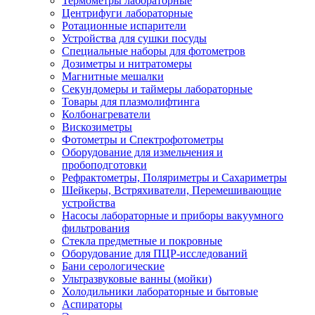
Термометры лабораторные
Центрифуги лабораторные
Ротационные испарители
Устройства для сушки посуды
Специальные наборы для фотометров
Дозиметры и нитратомеры
Магнитные мешалки
Секундомеры и таймеры лабораторные
Товары для плазмолифтинга
Колбонагреватели
Вискозиметры
Фотометры и Спектрофотометры
Оборудование для измельчения и
пробоподготовки
Рефрактометры, Поляриметры и Сахариметры
Шейкеры, Встряхиватели, Перемешивающие
устройства
Насосы лабораторные и приборы вакуумного
фильтрования
Стекла предметные и покровные
Оборудование для ПЦР-исследований
Бани серологические
Ультразвуковые ванны (мойки)
Холодильники лабораторные и бытовые
Аспираторы