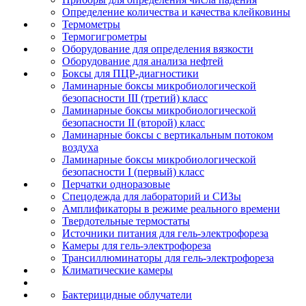
Определение количества и качества клейковины
Термометры
Термогигрометры
Оборудование для определения вязкости
Оборудование для анализа нефтей
Боксы для ПЦР-диагностики
Ламинарные боксы микробиологической
безопасности III (третий) класс
Ламинарные боксы микробиологической
безопасности II (второй) класс
Ламинарные боксы с вертикальным потоком
воздуха
Ламинарные боксы микробиологической
безопасности I (первый) класс
Перчатки одноразовые
Спецодежда для лабораторий и СИЗы
Амплификаторы в режиме реального времени
Твердотельные термостаты
Источники питания для гель-электрофореза
Камеры для гель-электрофореза
Трансиллюминаторы для гель-электрофореза
Климатические камеры
Бактерицидные облучатели