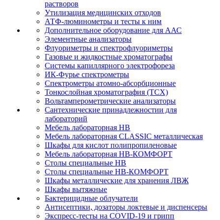
растворов
Утилизация медицинских отходов
АТФ-люминометры и тесты к ним
Дополнительное оборудование для ААС
Элементные анализаторы
Флуориметры и спектрофлуориметры
Газовые и жидкостные хроматографы
Системы капиллярного электрофореза
ИК-Фурье спектрометры
Спектрометры атомно-абсорбционные
Тонкослойная хроматография (ТСХ)
Вольтамперометрические анализаторы
Сантехнические принадлежностии для
лабораторий
Мебель лабораторная НВ
Мебель лабораторная CLASSIC металлическая
Шкафы для кислот полипропиленовые
Мебель лабораторная НВ-КОМФОРТ
Столы специальные НВ
Столы специальные НВ-КОМФОРТ
Шкафы металлические для хранения ЛВЖ
Шкафы вытяжные
Бактерицидные облучатели
Антисептики, дозаторы локтевые и диспенсеры
Экспресс-тесты на COVID-19 и грипп