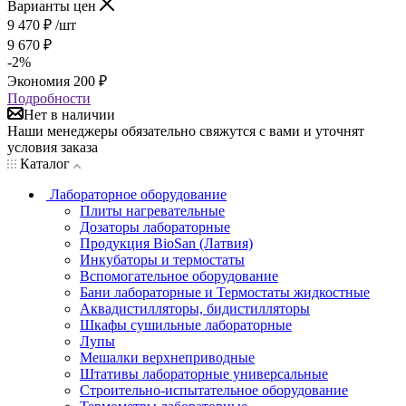
Варианты цен
9 470
₽
/шт
9 670
₽
-
2
%
Экономия
200
₽
Подробности
Нет в наличии
Наши менеджеры обязательно свяжутся с вами и уточнят
условия заказа
Каталог
Лабораторное оборудование
Плиты нагревательные
Дозаторы лабораторные
Продукция BioSan (Латвия)
Инкубаторы и термостаты
Вспомогательное оборудование
Бани лабораторные и Термостаты жидкостные
Аквадистилляторы, бидистилляторы
Шкафы сушильные лабораторные
Лупы
Мешалки верхнеприводные
Штативы лабораторные универсальные
Строительно-испытательное оборудование