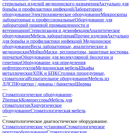
стерильных изделий медицинского назначения
Актуально для
борьбы и профилактики инфекций
Лабораторное
оборудование
Электрохимическое оборудование
Микроскопы
лабораторные и профессиональные
Оборудование для
лабораторий пищевой промышленности и
ветеринарии
Стерилизация и дезинфекция
Аналитическое
оборудование
Мебель лабораторная
Прочие изделия
Актуально
для борьбы и профилактики инфекций
Медицинское
оборудование
Весы лабораторные, аналитические и
медицинские
Мойки
Маски, респираторы, защитные костюмы,
перчатки
Оборудование для молекулярной биологии и
генетики
Оборудование для определения
нефтепродуктов
Медицинская мебель
Шкафы
металлические
ХПК и БПК
Столики процедурные,
стоматолога
Испытательное оборудование
Мебель из
ЛДСП
Кушетки / диваны / банкетки
Ширмы
—
Стоматологическое оборудование
Zhermack
Компрессоры
Мебель для
стоматологии
Хирургическое
оборудование
Стоматологическая мебель
—
Стоматологическое диагностическое оборудование
Стоматологические установки
Стоматологическое
рентгеноборудование
Стоматологические