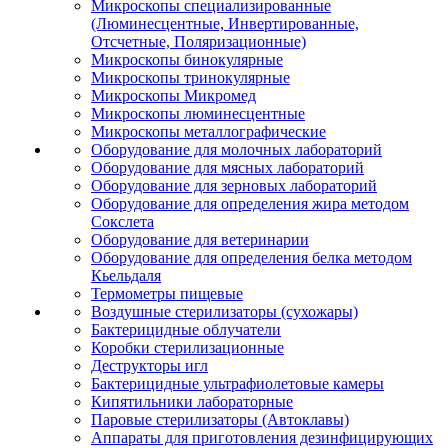
Микроскопы специализированные
(Люминесцентные, Инвертированные,
Отсчетные, Поляризационные)
Микроскопы бинокулярные
Микроскопы тринокулярные
Микроскопы Микромед
Микроскопы люминесцентные
Микроскопы металлографические
Оборудование для молочных лабораторий
Оборудование для мясных лабораторий
Оборудование для зерновых лабораторий
Оборудование для определения жира методом
Сокслета
Оборудование для ветеринарии
Оборудование для определения белка методом
Кьельдаля
Термометры пищевые
Воздушные стерилизаторы (сухожары)
Бактерицидные облучатели
Коробки стерилизационные
Деструкторы игл
Бактерицидные ультрафиолетовые камеры
Кипятильники лабораторные
Паровые стерилизаторы (Автоклавы)
Аппараты для приготовления дезинфицирующих