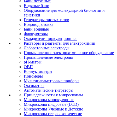
Бани песчаные
Водяные бани
Оборудование для молекулярной биологии и
генетики
Генераторы чистых газов
Водоподготовка
Бани водяные
Флокуляторы
Охладители циркуляционные
Растворы и реагенты для электрохимии
Лабораторные электроды
Промышленное электрохимическое оборудование
Промышленные электроды
pH-метры
ОВП
Кондуктометры
Иономеры
Мультипараметровые приборы
Оксиметры
Автоматические титраторы
Принадлежности к микроскопам
Микроскопы монокулярные
Микроскопы цифровые (LCD)
Микроскопы Учебные и Детские
Микроскопы стереоскопические