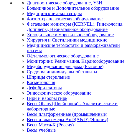
Диагностическое оборудование, УЗИ
Больничное и Дополнительное оборудование
Медицинские анализаторы
Физиотерапевтическое оборудование
Фетальные мониторы (KERNEL), Гинекология,
Допплеры, Неонатальное оборудование
Холодильное и морозильное оборудование
Хирургия и Светильники медицинские
Медицинские термостаты и размораживатели
плазмы
Офтальмологическое оборудование
Мониторинг, Реанимация, Кардиооборудование
Медоборудование для дома (Бытовое)
Средства индивидуальной защиты
Шприцы стерильные
Косметология
Дефибрилляторы
Эндоскопическое оборудование
Гири и наборы гирь
Весы Ohaus (Швейцария) - Аналитические и
лабораторные
Весы платформенные (промышленные)
Весы и влагомеры AnD(A&D) (Япония)
Весы Масса-К (Россия)
Весы учебные