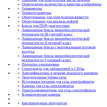
Определение количества и качества клейковины
Термометры
Термогигрометры
Оборудование для определения вязкости
Оборудование для анализа нефтей
Боксы для ПЦР-диагностики
Ламинарные боксы микробиологической
безопасности III (третий) класс
Ламинарные боксы микробиологической
безопасности II (второй) класс
Ламинарные боксы с вертикальным потоком
воздуха
Ламинарные боксы микробиологической
безопасности I (первый) класс
Перчатки одноразовые
Спецодежда для лабораторий и СИЗы
Амплификаторы в режиме реального времени
Твердотельные термостаты
Источники питания для гель-электрофореза
Камеры для гель-электрофореза
Трансиллюминаторы для гель-электрофореза
Климатические камеры
Бактерицидные облучатели