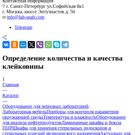
Контактная информация
г. Санкт-Петербург ул.Софийская 8к1
г. Москва, шоссе Энтузиастов д. 56
info@lab-snab.com
Telegram
Определение количества и качества
клейковины
1
Главная
—
Каталог
—
Оборудование для зерновых лабораторий
Лабораторная мебель
Приборы для контроля параметров
окружающей среды
Температура и влажность
Оборудование
для анализа нефтепродуктов
Ламинарные шкафы и боксы
ПЦР
Шкафы для хранения стерильных эндоскопов и
стерильных изделий медицинского назначения
Актуально для