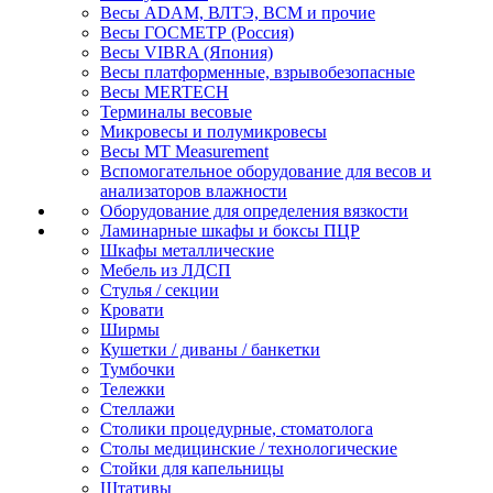
Весы ADAM, ВЛТЭ, BCM и прочие
Весы ГОСМЕТР (Россия)
Весы VIBRA (Япония)
Весы платформенные, взрывобезопасные
Весы MERTECH
Терминалы весовые
Микровесы и полумикровесы
Весы MT Measurement
Вспомогательное оборудование для весов и
анализаторов влажности
Оборудование для определения вязкости
Ламинарные шкафы и боксы ПЦР
Шкафы металлические
Мебель из ЛДСП
Стулья / секции
Кровати
Ширмы
Кушетки / диваны / банкетки
Тумбочки
Тележки
Стеллажи
Столики процедурные, стоматолога
Столы медицинские / технологические
Стойки для капельницы
Штативы