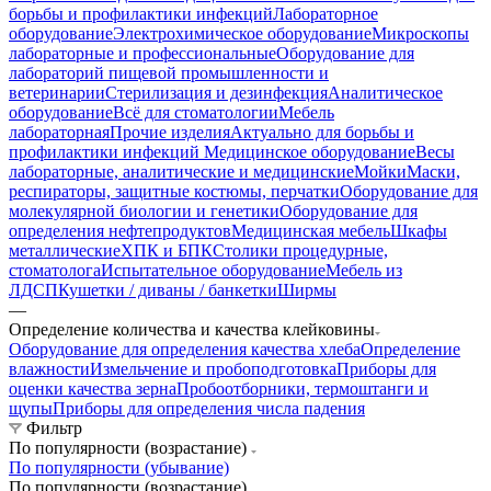
борьбы и профилактики инфекций
Лабораторное
оборудование
Электрохимическое оборудование
Микроскопы
лабораторные и профессиональные
Оборудование для
лабораторий пищевой промышленности и
ветеринарии
Стерилизация и дезинфекция
Аналитическое
оборудование
Всё для стоматологии
Мебель
лабораторная
Прочие изделия
Актуально для борьбы и
профилактики инфекций
Медицинское оборудование
Весы
лабораторные, аналитические и медицинские
Мойки
Маски,
респираторы, защитные костюмы, перчатки
Оборудование для
молекулярной биологии и генетики
Оборудование для
определения нефтепродуктов
Медицинская мебель
Шкафы
металлические
ХПК и БПК
Столики процедурные,
стоматолога
Испытательное оборудование
Мебель из
ЛДСП
Кушетки / диваны / банкетки
Ширмы
—
Определение количества и качества клейковины
Оборудование для определения качества хлеба
Определение
влажности
Измельчение и пробоподготовка
Приборы для
оценки качества зерна
Пробоотборники, термоштанги и
щупы
Приборы для определения числа падения
Фильтр
По популярности (возрастание)
По популярности (убывание)
По популярности (возрастание)