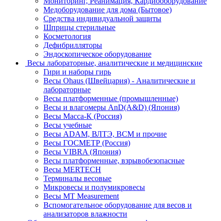
Мониторинг, Реанимация, Кардиооборудование
Медоборудование для дома (Бытовое)
Средства индивидуальной защиты
Шприцы стерильные
Косметология
Дефибрилляторы
Эндоскопическое оборудование
Весы лабораторные, аналитические и медицинские
Гири и наборы гирь
Весы Ohaus (Швейцария) - Аналитические и
лабораторные
Весы платформенные (промышленные)
Весы и влагомеры AnD(A&D) (Япония)
Весы Масса-К (Россия)
Весы учебные
Весы ADAM, ВЛТЭ, BCM и прочие
Весы ГОСМЕТР (Россия)
Весы VIBRA (Япония)
Весы платформенные, взрывобезопасные
Весы MERTECH
Терминалы весовые
Микровесы и полумикровесы
Весы MT Measurement
Вспомогательное оборудование для весов и
анализаторов влажности