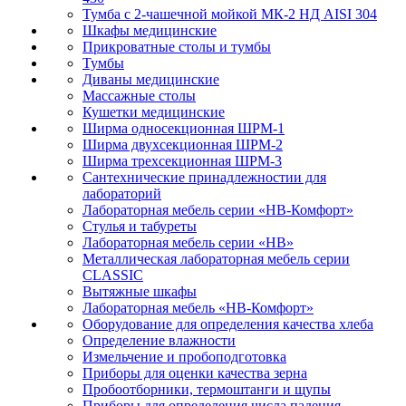
Тумба с 2-чашечной мойкой МК-2 НД AISI 304
Шкафы медицинские
Прикроватные столы и тумбы
Тумбы
Диваны медицинские
Массажные столы
Кушетки медицинские
Ширма односекционная ШРМ-1
Ширма двухсекционная ШРМ-2
Ширма трехсекционная ШРМ-3
Сантехнические принадлежностии для
лабораторий
Лабораторная мебель серии «НВ-Комфорт»
Стулья и табуреты
Лабораторная мебель серии «НВ»
Металлическая лабораторная мебель серии
CLASSIC
Вытяжные шкафы
Лабораторная мебель «НВ-Комфорт»
Оборудование для определения качества хлеба
Определение влажности
Измельчение и пробоподготовка
Приборы для оценки качества зерна
Пробоотборники, термоштанги и щупы
Приборы для определения числа падения