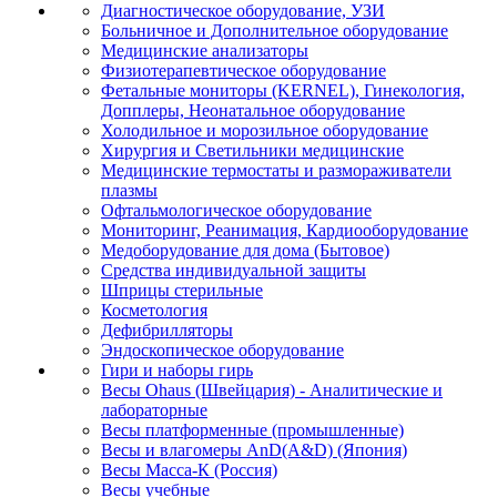
Диагностическое оборудование, УЗИ
Больничное и Дополнительное оборудование
Медицинские анализаторы
Физиотерапевтическое оборудование
Фетальные мониторы (KERNEL), Гинекология,
Допплеры, Неонатальное оборудование
Холодильное и морозильное оборудование
Хирургия и Светильники медицинские
Медицинские термостаты и размораживатели
плазмы
Офтальмологическое оборудование
Мониторинг, Реанимация, Кардиооборудование
Медоборудование для дома (Бытовое)
Средства индивидуальной защиты
Шприцы стерильные
Косметология
Дефибрилляторы
Эндоскопическое оборудование
Гири и наборы гирь
Весы Ohaus (Швейцария) - Аналитические и
лабораторные
Весы платформенные (промышленные)
Весы и влагомеры AnD(A&D) (Япония)
Весы Масса-К (Россия)
Весы учебные