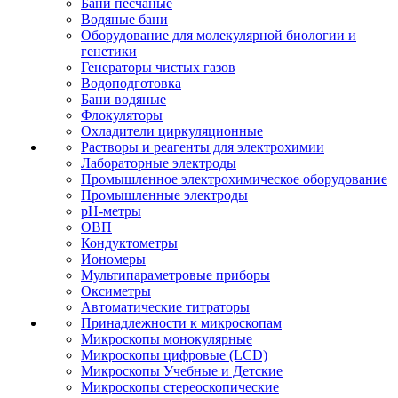
Бани песчаные
Водяные бани
Оборудование для молекулярной биологии и
генетики
Генераторы чистых газов
Водоподготовка
Бани водяные
Флокуляторы
Охладители циркуляционные
Растворы и реагенты для электрохимии
Лабораторные электроды
Промышленное электрохимическое оборудование
Промышленные электроды
pH-метры
ОВП
Кондуктометры
Иономеры
Мультипараметровые приборы
Оксиметры
Автоматические титраторы
Принадлежности к микроскопам
Микроскопы монокулярные
Микроскопы цифровые (LCD)
Микроскопы Учебные и Детские
Микроскопы стереоскопические