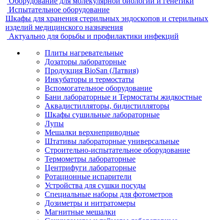
Оборудование для молекулярной биологии и генетики
Испытательное оборудование
Шкафы для хранения стерильных эндоскопов и стерильных
изделий медицинского назначения
Актуально для борьбы и профилактики инфекций
Плиты нагревательные
Дозаторы лабораторные
Продукция BioSan (Латвия)
Инкубаторы и термостаты
Вспомогательное оборудование
Бани лабораторные и Термостаты жидкостные
Аквадистилляторы, бидистилляторы
Шкафы сушильные лабораторные
Лупы
Мешалки верхнеприводные
Штативы лабораторные универсальные
Строительно-испытательное оборудование
Термометры лабораторные
Центрифуги лабораторные
Ротационные испарители
Устройства для сушки посуды
Специальные наборы для фотометров
Дозиметры и нитратомеры
Магнитные мешалки