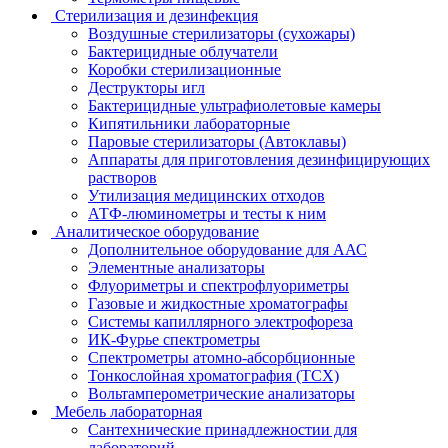
Стерилизация и дезинфекция
Воздушные стерилизаторы (сухожары)
Бактерицидные облучатели
Коробки стерилизационные
Деструкторы игл
Бактерицидные ультрафиолетовые камеры
Кипятильники лабораторные
Паровые стерилизаторы (Автоклавы)
Аппараты для приготовления дезинфицирующих
растворов
Утилизация медицинских отходов
АТФ-люминометры и тесты к ним
Аналитическое оборудование
Дополнительное оборудование для ААС
Элементные анализаторы
Флуориметры и спектрофлуориметры
Газовые и жидкостные хроматографы
Системы капиллярного электрофореза
ИК-Фурье спектрометры
Спектрометры атомно-абсорбционные
Тонкослойная хроматография (ТСХ)
Вольтамперометрические анализаторы
Мебель лабораторная
Сантехнические принадлежностии для
лабораторий