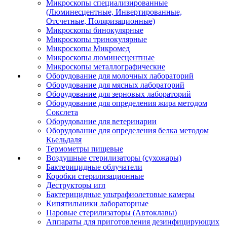
Микроскопы специализированные
(Люминесцентные, Инвертированные,
Отсчетные, Поляризационные)
Микроскопы бинокулярные
Микроскопы тринокулярные
Микроскопы Микромед
Микроскопы люминесцентные
Микроскопы металлографические
Оборудование для молочных лабораторий
Оборудование для мясных лабораторий
Оборудование для зерновых лабораторий
Оборудование для определения жира методом
Сокслета
Оборудование для ветеринарии
Оборудование для определения белка методом
Кьельдаля
Термометры пищевые
Воздушные стерилизаторы (сухожары)
Бактерицидные облучатели
Коробки стерилизационные
Деструкторы игл
Бактерицидные ультрафиолетовые камеры
Кипятильники лабораторные
Паровые стерилизаторы (Автоклавы)
Аппараты для приготовления дезинфицирующих