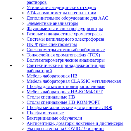
растворов
Утилизация медицинских отходов
АТФ-люминометры и тесты к ним
Дополнительное оборудование для ААС
Элементные анализаторы
Флуориметры и спектрофлуориметры
Газовые и жидкостные хроматографы
Системы капиллярного электрофореза
ИК-Фурье спектрометры
Спектрометры атомно-абсорбционные
Тонкослойная хроматография (ТСХ)
Вольтамперометрические анализаторы
Сантехнические принадлежностии для
лабораторий
Мебель лабораторная НВ
Мебель лабораторная CLASSIC металлическая
Шкафы для кислот полипропиленовые
Мебель лабораторная НВ-КОМФОРТ
Столы специальные НВ
Столы специальные НВ-КОМФОРТ
Шкафы металлические для хранения ЛВЖ
Шкафы вытяжные
Бактерицидные облучатели
Антисептики, дозаторы локтевые и диспенсеры
Экспресс-тесты на COVID-19 и грипп