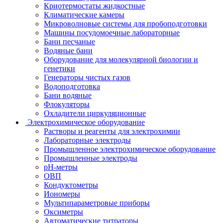
Криотермостаты жидкостные
Климатические камеры
Микроволновые системы для пробоподготовки
Машины посудомоечные лабораторные
Бани песчаные
Водяные бани
Оборудование для молекулярной биологии и
генетики
Генераторы чистых газов
Водоподготовка
Бани водяные
Флокуляторы
Охладители циркуляционные
Электрохимическое оборудование
Растворы и реагенты для электрохимии
Лабораторные электроды
Промышленное электрохимическое оборудование
Промышленные электроды
pH-метры
ОВП
Кондуктометры
Иономеры
Мультипараметровые приборы
Оксиметры
Автоматические титраторы