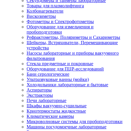
Секундомеры и таймеры лабораторные
Товары для плазмолифтинга
Колбонагреватели
Вискозиметры
Фотометры и Спектрофотометры
Оборудование для измельчения и
пробоподготовки
Рефрактометры, Поляриметры и Сахариметры
Шейкеры, Встряхиватели, Перемешивающие
устройства
Насосы лабораторные и приборы вакуумного
фильтрования
Стекла предметные и покровные
Оборудование для ПЦР-исследований
Бани серологические
Ультразвуковые ванны (мойки)
Холодильники лабораторные и бытовые
Аспираторы
Экстракторы
Печи лабораторные
Шкафы вакуумно-сушильные
Криотермостаты жидкостные
Климатические камеры
Микроволновые системы для пробоподготовки
Машины посудомоечные лабораторные