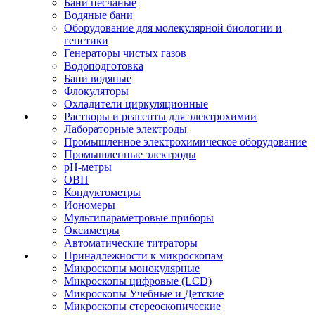
Бани песчаные
Водяные бани
Оборудование для молекулярной биологии и
генетики
Генераторы чистых газов
Водоподготовка
Бани водяные
Флокуляторы
Охладители циркуляционные
Растворы и реагенты для электрохимии
Лабораторные электроды
Промышленное электрохимическое оборудование
Промышленные электроды
pH-метры
ОВП
Кондуктометры
Иономеры
Мультипараметровые приборы
Оксиметры
Автоматические титраторы
Принадлежности к микроскопам
Микроскопы монокулярные
Микроскопы цифровые (LCD)
Микроскопы Учебные и Детские
Микроскопы стереоскопические