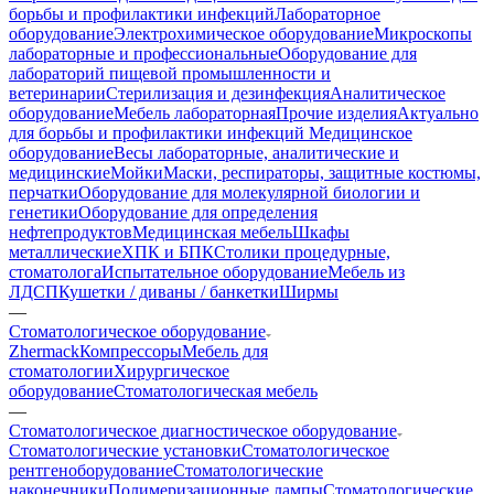
борьбы и профилактики инфекций
Лабораторное
оборудование
Электрохимическое оборудование
Микроскопы
лабораторные и профессиональные
Оборудование для
лабораторий пищевой промышленности и
ветеринарии
Стерилизация и дезинфекция
Аналитическое
оборудование
Мебель лабораторная
Прочие изделия
Актуально
для борьбы и профилактики инфекций
Медицинское
оборудование
Весы лабораторные, аналитические и
медицинские
Мойки
Маски, респираторы, защитные костюмы,
перчатки
Оборудование для молекулярной биологии и
генетики
Оборудование для определения
нефтепродуктов
Медицинская мебель
Шкафы
металлические
ХПК и БПК
Столики процедурные,
стоматолога
Испытательное оборудование
Мебель из
ЛДСП
Кушетки / диваны / банкетки
Ширмы
—
Стоматологическое оборудование
Zhermack
Компрессоры
Мебель для
стоматологии
Хирургическое
оборудование
Стоматологическая мебель
—
Стоматологическое диагностическое оборудование
Стоматологические установки
Стоматологическое
рентгеноборудование
Стоматологические
наконечники
Полимеризационные лампы
Стоматологические