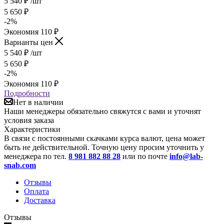
5 540
₽
/шт
5 650
₽
-
2
%
Экономия
110
₽
Варианты цен
5 540
₽
/шт
5 650
₽
-
2
%
Экономия
110
₽
Подробности
Нет в наличии
Наши менеджеры обязательно свяжутся с вами и уточнят
условия заказа
Характеристики
В связи с постоянными скачками курса валют, цена может
быть не действительной. Точную цену просим уточнить у
менеджера по тел.
8 981 882 88 28
или по почте
info@lab-
snab.com
Отзывы
Оплата
Доставка
Отзывы