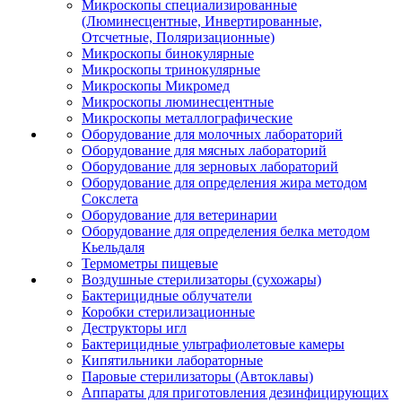
Микроскопы специализированные
(Люминесцентные, Инвертированные,
Отсчетные, Поляризационные)
Микроскопы бинокулярные
Микроскопы тринокулярные
Микроскопы Микромед
Микроскопы люминесцентные
Микроскопы металлографические
Оборудование для молочных лабораторий
Оборудование для мясных лабораторий
Оборудование для зерновых лабораторий
Оборудование для определения жира методом
Сокслета
Оборудование для ветеринарии
Оборудование для определения белка методом
Кьельдаля
Термометры пищевые
Воздушные стерилизаторы (сухожары)
Бактерицидные облучатели
Коробки стерилизационные
Деструкторы игл
Бактерицидные ультрафиолетовые камеры
Кипятильники лабораторные
Паровые стерилизаторы (Автоклавы)
Аппараты для приготовления дезинфицирующих