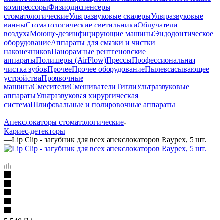
компрессоры
Физиодиспенсеры
стоматологические
Ультразвуковые скалеры
Ультразвуковые
ванны
Стоматологические светильники
Облучатели
воздуха
Моюще-дезинфицирующие машины
Эндодонтическое
оборудование
Аппараты для смазки и чистки
наконечников
Панорамные рентгеновские
аппараты
Полишеры (AirFlow)
Прессы
Профессиональная
чистка зубов
Прочее
Прочее оборудование
Пылевсасывающее
устройства
Проявочные
машины
Смесители
Смешиватели
Тигли
Ультразвуковые
аппараты
Ультразвуковая хирургическая
система
Шлифовальные и полировочные аппараты
—
Апекслокаторы стоматологические
Кариес-детекторы
—
Lip Clip - загубник для всех апекслокаторов Raypex, 5 шт.