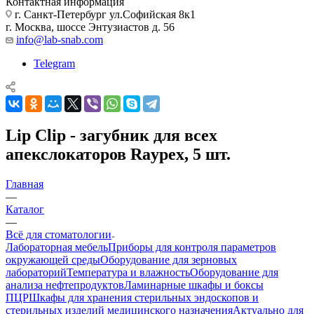
Контактная информация
г. Санкт-Петербург ул.Софийская 8к1
г. Москва, шоссе Энтузиастов д. 56
info@lab-snab.com
Telegram
Lip Clip - загубник для всех
апекслокаторов Raypex, 5 шт.
Главная
—
Каталог
—
Всё для стоматологии
Лабораторная мебель
Приборы для контроля параметров
окружающей среды
Оборудование для зерновых
лабораторий
Температура и влажность
Оборудование для
анализа нефтепродуктов
Ламинарные шкафы и боксы
ПЦР
Шкафы для хранения стерильных эндоскопов и
стерильных изделий медицинского назначения
Актуально для