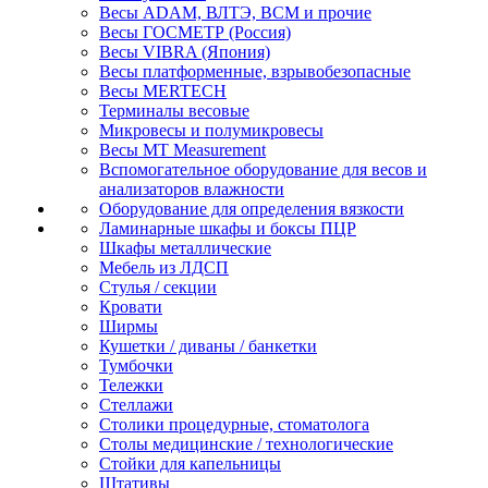
Весы ADAM, ВЛТЭ, BCM и прочие
Весы ГОСМЕТР (Россия)
Весы VIBRA (Япония)
Весы платформенные, взрывобезопасные
Весы MERTECH
Терминалы весовые
Микровесы и полумикровесы
Весы MT Measurement
Вспомогательное оборудование для весов и
анализаторов влажности
Оборудование для определения вязкости
Ламинарные шкафы и боксы ПЦР
Шкафы металлические
Мебель из ЛДСП
Стулья / секции
Кровати
Ширмы
Кушетки / диваны / банкетки
Тумбочки
Тележки
Стеллажи
Столики процедурные, стоматолога
Столы медицинские / технологические
Стойки для капельницы
Штативы