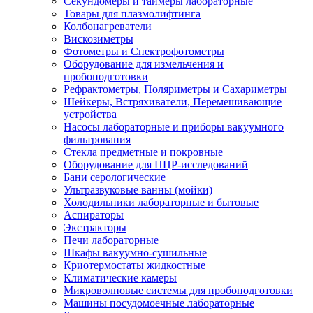
Секундомеры и таймеры лабораторные
Товары для плазмолифтинга
Колбонагреватели
Вискозиметры
Фотометры и Спектрофотометры
Оборудование для измельчения и
пробоподготовки
Рефрактометры, Поляриметры и Сахариметры
Шейкеры, Встряхиватели, Перемешивающие
устройства
Насосы лабораторные и приборы вакуумного
фильтрования
Стекла предметные и покровные
Оборудование для ПЦР-исследований
Бани серологические
Ультразвуковые ванны (мойки)
Холодильники лабораторные и бытовые
Аспираторы
Экстракторы
Печи лабораторные
Шкафы вакуумно-сушильные
Криотермостаты жидкостные
Климатические камеры
Микроволновые системы для пробоподготовки
Машины посудомоечные лабораторные