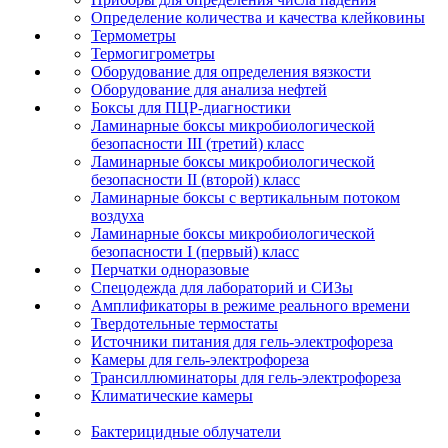
Определение количества и качества клейковины
Термометры
Термогигрометры
Оборудование для определения вязкости
Оборудование для анализа нефтей
Боксы для ПЦР-диагностики
Ламинарные боксы микробиологической
безопасности III (третий) класс
Ламинарные боксы микробиологической
безопасности II (второй) класс
Ламинарные боксы с вертикальным потоком
воздуха
Ламинарные боксы микробиологической
безопасности I (первый) класс
Перчатки одноразовые
Спецодежда для лабораторий и СИЗы
Амплификаторы в режиме реального времени
Твердотельные термостаты
Источники питания для гель-электрофореза
Камеры для гель-электрофореза
Трансиллюминаторы для гель-электрофореза
Климатические камеры
Бактерицидные облучатели