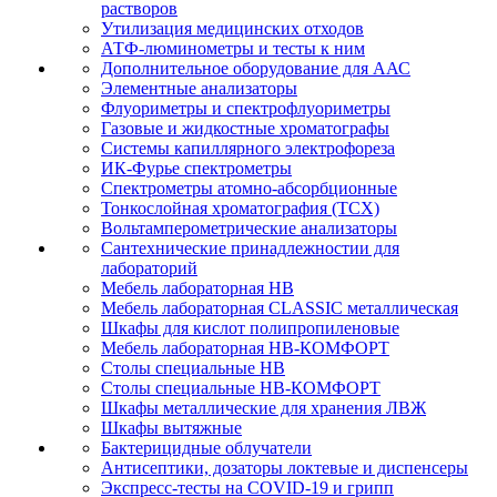
растворов
Утилизация медицинских отходов
АТФ-люминометры и тесты к ним
Дополнительное оборудование для ААС
Элементные анализаторы
Флуориметры и спектрофлуориметры
Газовые и жидкостные хроматографы
Системы капиллярного электрофореза
ИК-Фурье спектрометры
Спектрометры атомно-абсорбционные
Тонкослойная хроматография (ТСХ)
Вольтамперометрические анализаторы
Сантехнические принадлежностии для
лабораторий
Мебель лабораторная НВ
Мебель лабораторная CLASSIC металлическая
Шкафы для кислот полипропиленовые
Мебель лабораторная НВ-КОМФОРТ
Столы специальные НВ
Столы специальные НВ-КОМФОРТ
Шкафы металлические для хранения ЛВЖ
Шкафы вытяжные
Бактерицидные облучатели
Антисептики, дозаторы локтевые и диспенсеры
Экспресс-тесты на COVID-19 и грипп