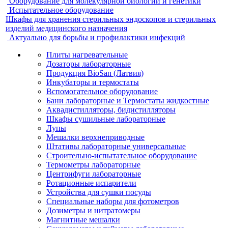
Оборудование для молекулярной биологии и генетики
Испытательное оборудование
Шкафы для хранения стерильных эндоскопов и стерильных
изделий медицинского назначения
Актуально для борьбы и профилактики инфекций
Плиты нагревательные
Дозаторы лабораторные
Продукция BioSan (Латвия)
Инкубаторы и термостаты
Вспомогательное оборудование
Бани лабораторные и Термостаты жидкостные
Аквадистилляторы, бидистилляторы
Шкафы сушильные лабораторные
Лупы
Мешалки верхнеприводные
Штативы лабораторные универсальные
Строительно-испытательное оборудование
Термометры лабораторные
Центрифуги лабораторные
Ротационные испарители
Устройства для сушки посуды
Специальные наборы для фотометров
Дозиметры и нитратомеры
Магнитные мешалки