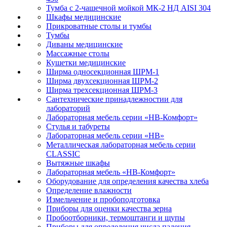
Тумба с 2-чашечной мойкой МК-2 НД AISI 304
Шкафы медицинские
Прикроватные столы и тумбы
Тумбы
Диваны медицинские
Массажные столы
Кушетки медицинские
Ширма односекционная ШРМ-1
Ширма двухсекционная ШРМ-2
Ширма трехсекционная ШРМ-3
Сантехнические принадлежностии для
лабораторий
Лабораторная мебель серии «НВ-Комфорт»
Стулья и табуреты
Лабораторная мебель серии «НВ»
Металлическая лабораторная мебель серии
CLASSIC
Вытяжные шкафы
Лабораторная мебель «НВ-Комфорт»
Оборудование для определения качества хлеба
Определение влажности
Измельчение и пробоподготовка
Приборы для оценки качества зерна
Пробоотборники, термоштанги и щупы
Приборы для определения числа падения