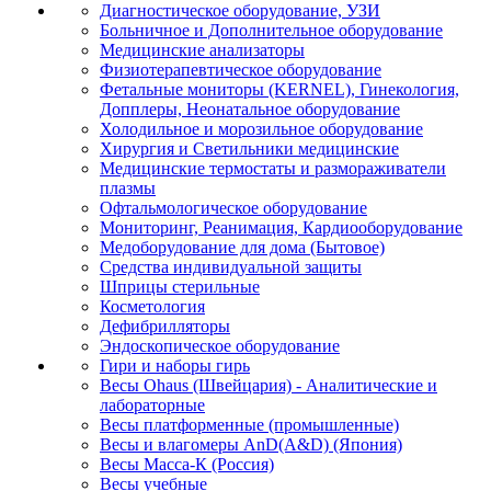
Диагностическое оборудование, УЗИ
Больничное и Дополнительное оборудование
Медицинские анализаторы
Физиотерапевтическое оборудование
Фетальные мониторы (KERNEL), Гинекология,
Допплеры, Неонатальное оборудование
Холодильное и морозильное оборудование
Хирургия и Светильники медицинские
Медицинские термостаты и размораживатели
плазмы
Офтальмологическое оборудование
Мониторинг, Реанимация, Кардиооборудование
Медоборудование для дома (Бытовое)
Средства индивидуальной защиты
Шприцы стерильные
Косметология
Дефибрилляторы
Эндоскопическое оборудование
Гири и наборы гирь
Весы Ohaus (Швейцария) - Аналитические и
лабораторные
Весы платформенные (промышленные)
Весы и влагомеры AnD(A&D) (Япония)
Весы Масса-К (Россия)
Весы учебные