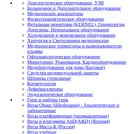
Диагностическое оборудование, УЗИ
Больничное и Дополнительное оборудование
Медицинские анализаторы
Физиотерапевтическое оборудование
Фетальные мониторы (KERNEL), Гинекология,
Допплеры, Неонатальное оборудование
Холодильное и морозильное оборудование
Хирургия и Светильники медицинские
Медицинские термостаты и размораживатели
плазмы
Офтальмологическое оборудование
Мониторинг, Реанимация, Кардиооборудование
Медоборудование для дома (Бытовое)
Средства индивидуальной защиты
Шприцы стерильные
Косметология
Дефибрилляторы
Эндоскопическое оборудование
Гири и наборы гирь
Весы Ohaus (Швейцария) - Аналитические и
лабораторные
Весы платформенные (промышленные)
Весы и влагомеры AnD(A&D) (Япония)
Весы Масса-К (Россия)
Весы учебные