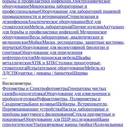
борьбы и профилактики инфекций
Электрохимическое
оборудование
Микроскопы лабораторные и
профессиональные
Оборудование для лабораторий пищевой
промышленности и ветеринарии
Стерилизация и
дезинфекция
Аналитическое оборудование
Всё для
стоматологии
Мебель лабораторная
Прочие изделия
Актуально
для борьбы и профилактики инфекций
Медицинское
оборудование
Весы лабораторные, аналитические и
медицинские
Мойки
Маски, респираторы, защитные костюмы,
перчатки
Оборудование для молекулярной биологии и
генетики
Оборудование для определения
нефтепродуктов
Медицинская мебель
Шкафы
металлические
ХПК и БПК
Столики процедурные,
стоматолога
Испытательное оборудование
Мебель из
ЛДСП
Кушетки / диваны / банкетки
Ширмы
—
Вискозиметры
Фотометры и Спектрофотометры
Генераторы чистых
газов
Водоподготовка
Оборудование для измельчения и
пробоподготовки
Рефрактометры, Поляриметры и
Сахариметры
Бани водяные
Шейкеры, Встряхиватели,
Перемешивающие устройства
Насосы лабораторные и
приборы вакуумного фильтрования
Стекла предметные и
покровные
Оборудование для ПЦР-исследований
Бани
серологические
Ультразвуковые ванны (мойки)
Холодильники