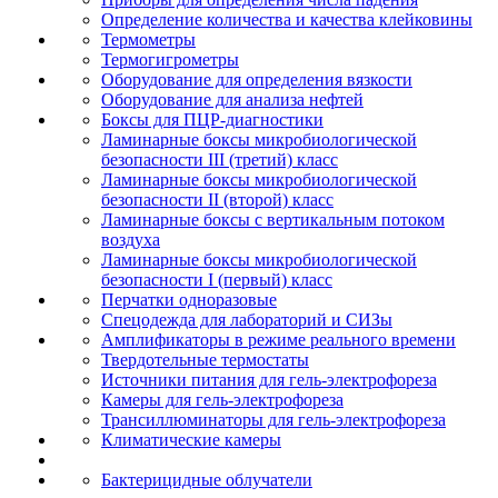
Определение количества и качества клейковины
Термометры
Термогигрометры
Оборудование для определения вязкости
Оборудование для анализа нефтей
Боксы для ПЦР-диагностики
Ламинарные боксы микробиологической
безопасности III (третий) класс
Ламинарные боксы микробиологической
безопасности II (второй) класс
Ламинарные боксы с вертикальным потоком
воздуха
Ламинарные боксы микробиологической
безопасности I (первый) класс
Перчатки одноразовые
Спецодежда для лабораторий и СИЗы
Амплификаторы в режиме реального времени
Твердотельные термостаты
Источники питания для гель-электрофореза
Камеры для гель-электрофореза
Трансиллюминаторы для гель-электрофореза
Климатические камеры
Бактерицидные облучатели