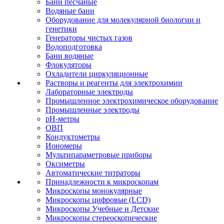
Бани песчаные
Водяные бани
Оборудование для молекулярной биологии и
генетики
Генераторы чистых газов
Водоподготовка
Бани водяные
Флокуляторы
Охладители циркуляционные
Растворы и реагенты для электрохимии
Лабораторные электроды
Промышленное электрохимическое оборудование
Промышленные электроды
pH-метры
ОВП
Кондуктометры
Иономеры
Мультипараметровые приборы
Оксиметры
Автоматические титраторы
Принадлежности к микроскопам
Микроскопы монокулярные
Микроскопы цифровые (LCD)
Микроскопы Учебные и Детские
Микроскопы стереоскопические