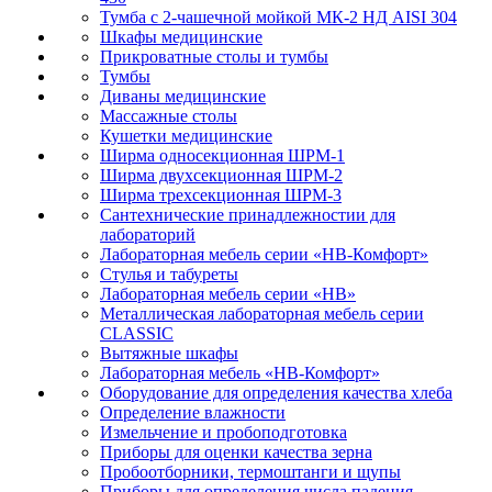
Тумба с 2-чашечной мойкой МК-2 НД AISI 304
Шкафы медицинские
Прикроватные столы и тумбы
Тумбы
Диваны медицинские
Массажные столы
Кушетки медицинские
Ширма односекционная ШРМ-1
Ширма двухсекционная ШРМ-2
Ширма трехсекционная ШРМ-3
Сантехнические принадлежностии для
лабораторий
Лабораторная мебель серии «НВ-Комфорт»
Стулья и табуреты
Лабораторная мебель серии «НВ»
Металлическая лабораторная мебель серии
CLASSIC
Вытяжные шкафы
Лабораторная мебель «НВ-Комфорт»
Оборудование для определения качества хлеба
Определение влажности
Измельчение и пробоподготовка
Приборы для оценки качества зерна
Пробоотборники, термоштанги и щупы
Приборы для определения числа падения