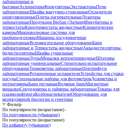
лабораторные и
бытовые
Аспираторы
Флокуляторы
Экстракторы
Печи
лабораторные
Шкафы вакуумно-сушильные
Охладители
циркуляционные
Плиты нагревательные
Дозаторы
лабораторные
Продукция BioSan (Латвия)
Инкубаторы и
термостаты
Криотермостаты жидкостные
Климатические
камеры
Микроволновые системы для
пробоподготовки
Машины посудомоечные
лабораторные
Вспомогательное оборудование
Бани
лабораторные и Термостаты жидкостные
Аквадистилляторы,
бидистилляторы
Шкафы сушильные
лабораторные
Лупы
Мешалки верхнеприводные
Штативы
лабораторные универсальные
Строительно-испытательное
оборудование
Термометры лабораторные
Центрифуги
лабораторные
Ротационные испарители
Устройства для сушки
посуды
Специальные наборы для фотометров
Дозиметры и
нитратомеры
Бани песчаные
Водяные бани
Магнитные
мешалки
Секундомеры и таймеры лабораторные
Товары для
плазмолифтинга
Колбонагреватели
Оборудование для
молекулярной биологии и генетики
Фильтр
По популярности (возрастание)
По популярности (убывание)
По популярности (возрастание)
По алфавиту (убывание)