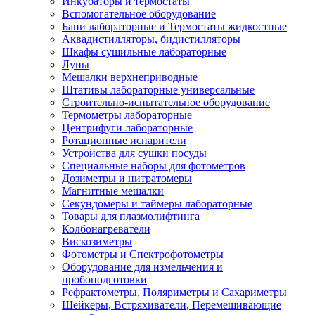
Инкубаторы и термостаты
Вспомогательное оборудование
Бани лабораторные и Термостаты жидкостные
Аквадистилляторы, бидистилляторы
Шкафы сушильные лабораторные
Лупы
Мешалки верхнеприводные
Штативы лабораторные универсальные
Строительно-испытательное оборудование
Термометры лабораторные
Центрифуги лабораторные
Ротационные испарители
Устройства для сушки посуды
Специальные наборы для фотометров
Дозиметры и нитратомеры
Магнитные мешалки
Секундомеры и таймеры лабораторные
Товары для плазмолифтинга
Колбонагреватели
Вискозиметры
Фотометры и Спектрофотометры
Оборудование для измельчения и
пробоподготовки
Рефрактометры, Поляриметры и Сахариметры
Шейкеры, Встряхиватели, Перемешивающие