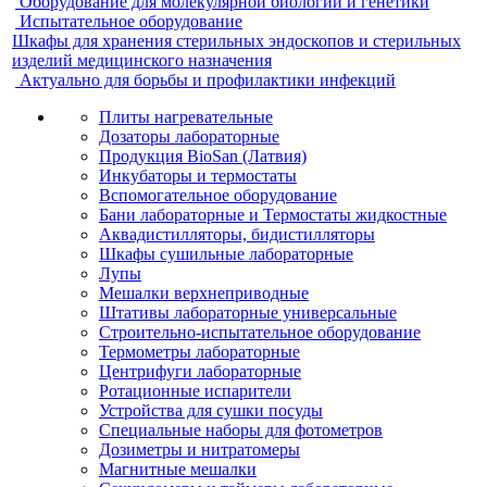
Оборудование для молекулярной биологии и генетики
Испытательное оборудование
Шкафы для хранения стерильных эндоскопов и стерильных
изделий медицинского назначения
Актуально для борьбы и профилактики инфекций
Плиты нагревательные
Дозаторы лабораторные
Продукция BioSan (Латвия)
Инкубаторы и термостаты
Вспомогательное оборудование
Бани лабораторные и Термостаты жидкостные
Аквадистилляторы, бидистилляторы
Шкафы сушильные лабораторные
Лупы
Мешалки верхнеприводные
Штативы лабораторные универсальные
Строительно-испытательное оборудование
Термометры лабораторные
Центрифуги лабораторные
Ротационные испарители
Устройства для сушки посуды
Специальные наборы для фотометров
Дозиметры и нитратомеры
Магнитные мешалки