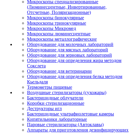
Микроскопы специализированные
(Люминесцентные, Инвертированные,
Отсчетные, Поляризационные)
Микроскопы бинокулярные
Микроскопы тринокулярные
Микроскопы Микромед
Микроскопы люминесцентные
Микроскопы металлографические
Оборудование для молочных лабораторий
Оборудование для мясных лабораторий
Оборудование для зерновых лабораторий
Оборудование для определения жира методом
Сокслета
Оборудование для ветеринарии
Оборудование для определения белка методом
Кьельдаля
Термометры пищевые
Воздушные стерилизаторы (сухожары)
Бактерицидные облучатели
Коробки стерилизационные
Деструкторы игл
Бактерицидные ультрафиолетовые камеры
Кипятильники лабораторные
Паровые стерилизаторы (Автоклавы)
Аппараты для приготовления дезинфицирующих