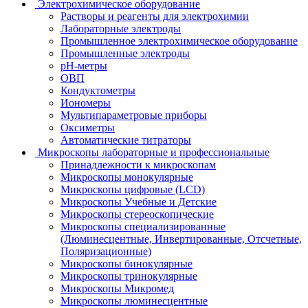
Электрохимическое оборудование
Растворы и реагенты для электрохимии
Лабораторные электроды
Промышленное электрохимическое оборудование
Промышленные электроды
pH-метры
ОВП
Кондуктометры
Иономеры
Мультипараметровые приборы
Оксиметры
Автоматические титраторы
Микроскопы лабораторные и профессиональные
Принадлежности к микроскопам
Микроскопы монокулярные
Микроскопы цифровые (LCD)
Микроскопы Учебные и Детские
Микроскопы стереоскопические
Микроскопы специализированные
(Люминесцентные, Инвертированные, Отсчетные,
Поляризационные)
Микроскопы бинокулярные
Микроскопы тринокулярные
Микроскопы Микромед
Микроскопы люминесцентные