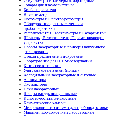
Секундомеры и таймеры лабораторные
Товары для плазмолифтинга
Колбонагреватели
Вискозиметры
Фотометры и Спектрофотометры
Оборудование для измельчения и
пробоподготовки
Рефрактометры, Поляриметры и Сахариметры
Шейкеры, Встряхиватели, Перемешивающие
устройства
Насосы лабораторные и приборы вакуумного
фильтрования
Стекла предметные и покровные
Оборудование для ПЦР-исследований
Бани серологические
Ультразвуковые ванны (мойки)
Холодильники лабораторные и бытовые
Аспираторы
Экстракторы
Печи лабораторные
Шкафы вакуумно-сушильные
Криотермостаты жидкостные
Климатические камеры
Микроволновые системы для пробоподготовки
Машины посудомоечные лабораторные