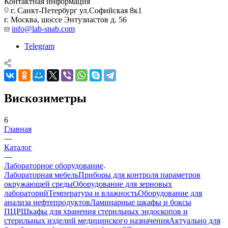
Контактная информация
г. Санкт-Петербург ул.Софийская 8к1
г. Москва, шоссе Энтузиастов д. 56
info@lab-snab.com
Telegram
Вискозиметры
6
Главная
—
Каталог
—
Лабораторное оборудование
Лабораторная мебель
Приборы для контроля параметров
окружающей среды
Оборудование для зерновых
лабораторий
Температура и влажность
Оборудование для
анализа нефтепродуктов
Ламинарные шкафы и боксы
ПЦР
Шкафы для хранения стерильных эндоскопов и
стерильных изделий медицинского назначения
Актуально для