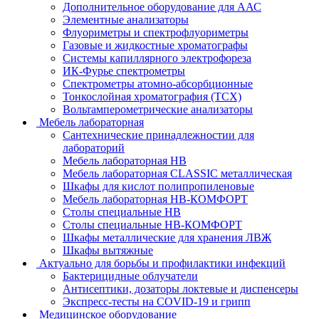
Дополнительное оборудование для ААС
Элементные анализаторы
Флуориметры и спектрофлуориметры
Газовые и жидкостные хроматографы
Системы капиллярного электрофореза
ИК-Фурье спектрометры
Спектрометры атомно-абсорбционные
Тонкослойная хроматография (ТСХ)
Вольтамперометрические анализаторы
Мебель лабораторная
Сантехнические принадлежностии для
лабораторий
Мебель лабораторная НВ
Мебель лабораторная CLASSIC металлическая
Шкафы для кислот полипропиленовые
Мебель лабораторная НВ-КОМФОРТ
Столы специальные НВ
Столы специальные НВ-КОМФОРТ
Шкафы металлические для хранения ЛВЖ
Шкафы вытяжные
Актуально для борьбы и профилактики инфекций
Бактерицидные облучатели
Антисептики, дозаторы локтевые и диспенсеры
Экспресс-тесты на COVID-19 и грипп
Медицинское оборудование