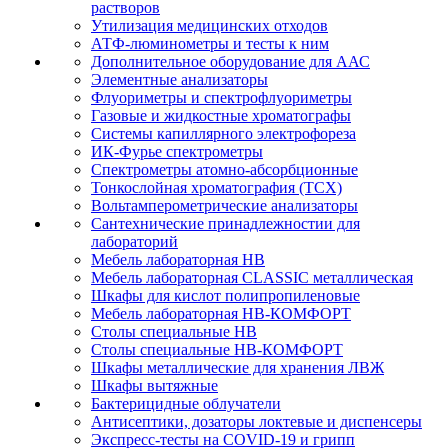
растворов
Утилизация медицинских отходов
АТФ-люминометры и тесты к ним
Дополнительное оборудование для ААС
Элементные анализаторы
Флуориметры и спектрофлуориметры
Газовые и жидкостные хроматографы
Системы капиллярного электрофореза
ИК-Фурье спектрометры
Спектрометры атомно-абсорбционные
Тонкослойная хроматография (ТСХ)
Вольтамперометрические анализаторы
Сантехнические принадлежностии для
лабораторий
Мебель лабораторная НВ
Мебель лабораторная CLASSIC металлическая
Шкафы для кислот полипропиленовые
Мебель лабораторная НВ-КОМФОРТ
Столы специальные НВ
Столы специальные НВ-КОМФОРТ
Шкафы металлические для хранения ЛВЖ
Шкафы вытяжные
Бактерицидные облучатели
Антисептики, дозаторы локтевые и диспенсеры
Экспресс-тесты на COVID-19 и грипп