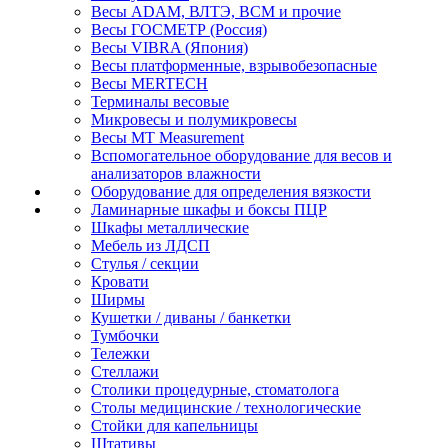
Весы ADAM, ВЛТЭ, BCM и прочие
Весы ГОСМЕТР (Россия)
Весы VIBRA (Япония)
Весы платформенные, взрывобезопасные
Весы MERTECH
Терминалы весовые
Микровесы и полумикровесы
Весы MT Measurement
Вспомогательное оборудование для весов и
анализаторов влажности
Оборудование для определения вязкости
Ламинарные шкафы и боксы ПЦР
Шкафы металлические
Мебель из ЛДСП
Стулья / секции
Кровати
Ширмы
Кушетки / диваны / банкетки
Тумбочки
Тележки
Стеллажи
Столики процедурные, стоматолога
Столы медицинские / технологические
Стойки для капельницы
Штативы