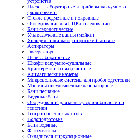
устройства
Насосы лабораторные и приборы вакуумного
фильтрования
Стекла предметные и покровные
Оборудование для ПЦР-исследований
Бани серологические
Ультразвуковые ванны (мойки)
Холодильники лабораторные и бытовые
Аспираторы
Экстракторы
Печи лабораторные
Шкафы вакуумно-сушильные
Криотермостаты жидкостные
Климатические камеры
Микроволновые системы для пробоподготовки
Машины посудомоечные лабораторные
Бани песчаные
Водяные бани
Оборудование для молекулярной биологии и
генетики
Генераторы чистых газов
Водоподготовка
Бани водяные
Флокуляторы
Охладители циркуляционные