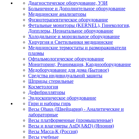
Диагностическое оборудование, УЗИ
Больничное и Дополнительное оборудование
Медицинские анализаторы
Физиотерапевтическое оборудование
Фетальные мониторы (KERNEL), Гинекология,
Допплеры, Неонатальное оборудование
Холодильное и морозильное оборудование
Хирургия и Светильники медицинские
Медицинские термостаты и размораживатели
плазмы
Офтальмологическое оборудование
Мониторинг, Реанимация, Кардиооборудование
Медоборудование для дома (Бытовое)
Средства индивидуальной защиты
Шприцы стерильные
Косметология
Дефибрилляторы
Эндоскопическое оборудование
Гири и наборы гирь
Весы Ohaus (Швейцария) - Аналитические и
лабораторные
Весы платформенные (промышленные)
Весы и влагомеры AnD(A&D) (Япония)
Весы Масса-К (Россия)
Весы учебные