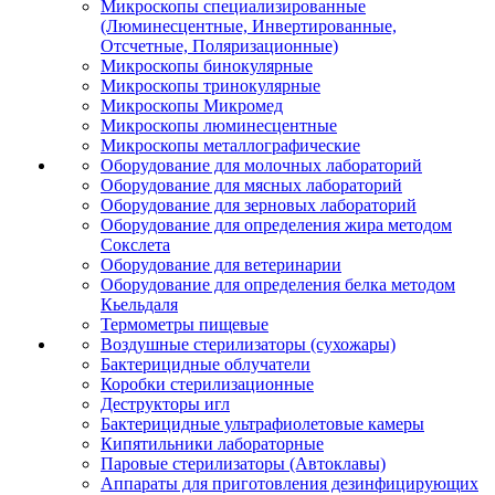
Микроскопы специализированные
(Люминесцентные, Инвертированные,
Отсчетные, Поляризационные)
Микроскопы бинокулярные
Микроскопы тринокулярные
Микроскопы Микромед
Микроскопы люминесцентные
Микроскопы металлографические
Оборудование для молочных лабораторий
Оборудование для мясных лабораторий
Оборудование для зерновых лабораторий
Оборудование для определения жира методом
Сокслета
Оборудование для ветеринарии
Оборудование для определения белка методом
Кьельдаля
Термометры пищевые
Воздушные стерилизаторы (сухожары)
Бактерицидные облучатели
Коробки стерилизационные
Деструкторы игл
Бактерицидные ультрафиолетовые камеры
Кипятильники лабораторные
Паровые стерилизаторы (Автоклавы)
Аппараты для приготовления дезинфицирующих