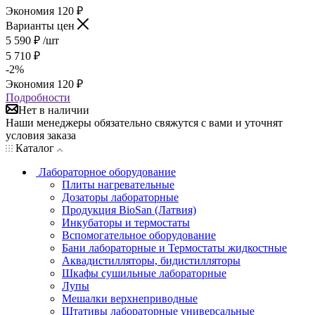
Экономия
120
₽
Варианты цен
5 590
₽
/шт
5 710
₽
-
2
%
Экономия
120
₽
Подробности
Нет в наличии
Наши менеджеры обязательно свяжутся с вами и уточнят
условия заказа
Каталог
Лабораторное оборудование
Плиты нагревательные
Дозаторы лабораторные
Продукция BioSan (Латвия)
Инкубаторы и термостаты
Вспомогательное оборудование
Бани лабораторные и Термостаты жидкостные
Аквадистилляторы, бидистилляторы
Шкафы сушильные лабораторные
Лупы
Мешалки верхнеприводные
Штативы лабораторные универсальные