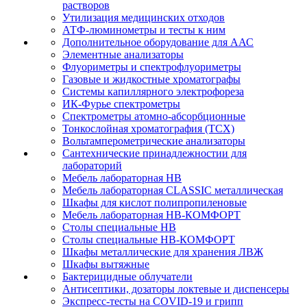
растворов
Утилизация медицинских отходов
АТФ-люминометры и тесты к ним
Дополнительное оборудование для ААС
Элементные анализаторы
Флуориметры и спектрофлуориметры
Газовые и жидкостные хроматографы
Системы капиллярного электрофореза
ИК-Фурье спектрометры
Спектрометры атомно-абсорбционные
Тонкослойная хроматография (ТСХ)
Вольтамперометрические анализаторы
Сантехнические принадлежностии для
лабораторий
Мебель лабораторная НВ
Мебель лабораторная CLASSIC металлическая
Шкафы для кислот полипропиленовые
Мебель лабораторная НВ-КОМФОРТ
Столы специальные НВ
Столы специальные НВ-КОМФОРТ
Шкафы металлические для хранения ЛВЖ
Шкафы вытяжные
Бактерицидные облучатели
Антисептики, дозаторы локтевые и диспенсеры
Экспресс-тесты на COVID-19 и грипп