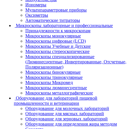
Иономеры
Мультипараметровые приборы
Оксиметры
Автоматические титраторы
Микроскопы лабораторные и профессиональные
Принадлежности к микроскопам
Микроскопы монокулярные
Микроскопы цифровые (LCD)
Микроскопы Учебные и Детские
Микроскопы стереоскопические
Микроскопы специализированные
(Люминесцентные, Инвертированные, Отсчетные,
Поляризационные)
Микроскопы бинокулярные
Микроскопы тринокулярные
Микроскопы Микромед
Микроскопы люминесцентные
Микроскопы металлографические
Оборудование для лабораторий пищевой
промышленности и ветеринарии
Оборудование для молочных лабораторий
Оборудование для мясных лабораторий
Оборудование для зерновых лабораторий
Оборудование для определения жира методом