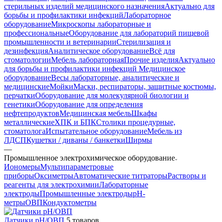
стерильных изделий медицинского назначения
Актуально для
борьбы и профилактики инфекций
Лабораторное
оборудование
Микроскопы лабораторные и
профессиональные
Оборудование для лабораторий пищевой
промышленности и ветеринарии
Стерилизация и
дезинфекция
Аналитическое оборудование
Всё для
стоматологии
Мебель лабораторная
Прочие изделия
Актуально
для борьбы и профилактики инфекций
Медицинское
оборудование
Весы лабораторные, аналитические и
медицинские
Мойки
Маски, респираторы, защитные костюмы,
перчатки
Оборудование для молекулярной биологии и
генетики
Оборудование для определения
нефтепродуктов
Медицинская мебель
Шкафы
металлические
ХПК и БПК
Столики процедурные,
стоматолога
Испытательное оборудование
Мебель из
ЛДСП
Кушетки / диваны / банкетки
Ширмы
—
Промышленное электрохимическое оборудование
Иономеры
Мультипараметровые
приборы
Оксиметры
Автоматические титраторы
Растворы и
реагенты для электрохимии
Лабораторные
электроды
Промышленные электроды
pH-
метры
ОВП
Кондуктометры
Датчики pH/ОВП
5 товаров