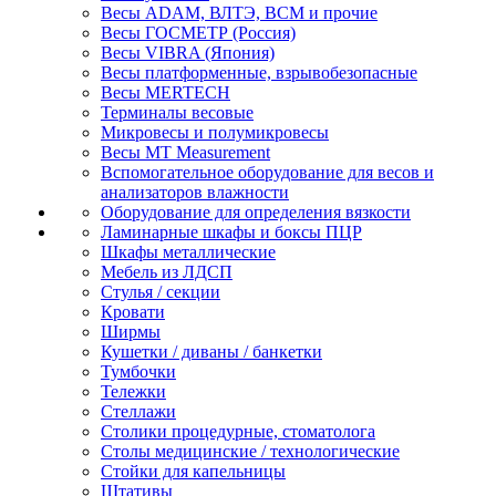
Весы ADAM, ВЛТЭ, BCM и прочие
Весы ГОСМЕТР (Россия)
Весы VIBRA (Япония)
Весы платформенные, взрывобезопасные
Весы MERTECH
Терминалы весовые
Микровесы и полумикровесы
Весы MT Measurement
Вспомогательное оборудование для весов и
анализаторов влажности
Оборудование для определения вязкости
Ламинарные шкафы и боксы ПЦР
Шкафы металлические
Мебель из ЛДСП
Стулья / секции
Кровати
Ширмы
Кушетки / диваны / банкетки
Тумбочки
Тележки
Стеллажи
Столики процедурные, стоматолога
Столы медицинские / технологические
Стойки для капельницы
Штативы