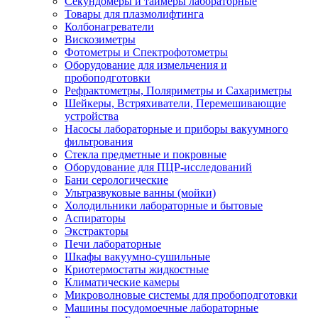
Секундомеры и таймеры лабораторные
Товары для плазмолифтинга
Колбонагреватели
Вискозиметры
Фотометры и Спектрофотометры
Оборудование для измельчения и
пробоподготовки
Рефрактометры, Поляриметры и Сахариметры
Шейкеры, Встряхиватели, Перемешивающие
устройства
Насосы лабораторные и приборы вакуумного
фильтрования
Стекла предметные и покровные
Оборудование для ПЦР-исследований
Бани серологические
Ультразвуковые ванны (мойки)
Холодильники лабораторные и бытовые
Аспираторы
Экстракторы
Печи лабораторные
Шкафы вакуумно-сушильные
Криотермостаты жидкостные
Климатические камеры
Микроволновые системы для пробоподготовки
Машины посудомоечные лабораторные