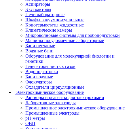
Аспираторы
Экстракторы
Печи лабораторные
Шкафы вакуумно-сушильные
Криотермостаты жидкостные
Климатические камеры
Микроволновые системы для пробоподготовки
Машины посудомоечные лабораторные
Бани песчаные
Водяные бани
Оборудование для молекулярной биологии и
генетики
Генераторы чистых газов
Водоподготовка
Бани водяные
Флокуляторы
Охладители циркуляционные
Электрохимическое оборудование
Растворы и реагенты для электрохимии
Лабораторные электроды
Промышленное электрохимическое оборудование
Промышленные электроды
pH-метры
ОВП
Кондуктометры