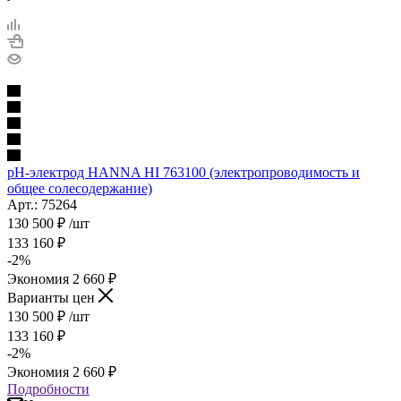
pH-электрод HANNA HI 763100 (электропроводимость и
общее солесодержание)
Арт.: 75264
130 500
₽
/шт
133 160
₽
-
2
%
Экономия
2 660
₽
Варианты цен
130 500
₽
/шт
133 160
₽
-
2
%
Экономия
2 660
₽
Подробности