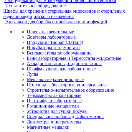
Оборудование для молекулярной биологии и генетики
Испытательное оборудование
Шкафы для хранения стерильных эндоскопов и стерильных
изделий медицинского назначения
Актуально для борьбы и профилактики инфекций
Плиты нагревательные
Дозаторы лабораторные
Продукция BioSan (Латвия)
Инкубаторы и термостаты
Вспомогательное оборудование
Бани лабораторные и Термостаты жидкостные
Аквадистилляторы, бидистилляторы
Шкафы сушильные лабораторные
Лупы
Мешалки верхнеприводные
Штативы лабораторные универсальные
Строительно-испытательное оборудование
Термометры лабораторные
Центрифуги лабораторные
Ротационные испарители
Устройства для сушки посуды
Специальные наборы для фотометров
Дозиметры и нитратомеры
Магнитные мешалки