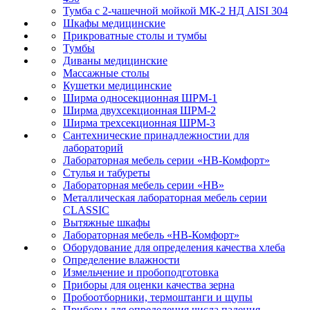
Тумба с 2-чашечной мойкой МК-2 НД AISI 304
Шкафы медицинские
Прикроватные столы и тумбы
Тумбы
Диваны медицинские
Массажные столы
Кушетки медицинские
Ширма односекционная ШРМ-1
Ширма двухсекционная ШРМ-2
Ширма трехсекционная ШРМ-3
Сантехнические принадлежностии для
лабораторий
Лабораторная мебель серии «НВ-Комфорт»
Стулья и табуреты
Лабораторная мебель серии «НВ»
Металлическая лабораторная мебель серии
CLASSIC
Вытяжные шкафы
Лабораторная мебель «НВ-Комфорт»
Оборудование для определения качества хлеба
Определение влажности
Измельчение и пробоподготовка
Приборы для оценки качества зерна
Пробоотборники, термоштанги и щупы
Приборы для определения числа падения