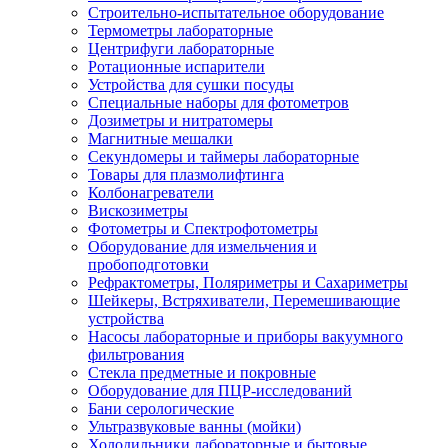
Строительно-испытательное оборудование
Термометры лабораторные
Центрифуги лабораторные
Ротационные испарители
Устройства для сушки посуды
Специальные наборы для фотометров
Дозиметры и нитратомеры
Магнитные мешалки
Секундомеры и таймеры лабораторные
Товары для плазмолифтинга
Колбонагреватели
Вискозиметры
Фотометры и Спектрофотометры
Оборудование для измельчения и
пробоподготовки
Рефрактометры, Поляриметры и Сахариметры
Шейкеры, Встряхиватели, Перемешивающие
устройства
Насосы лабораторные и приборы вакуумного
фильтрования
Стекла предметные и покровные
Оборудование для ПЦР-исследований
Бани серологические
Ультразвуковые ванны (мойки)
Холодильники лабораторные и бытовые