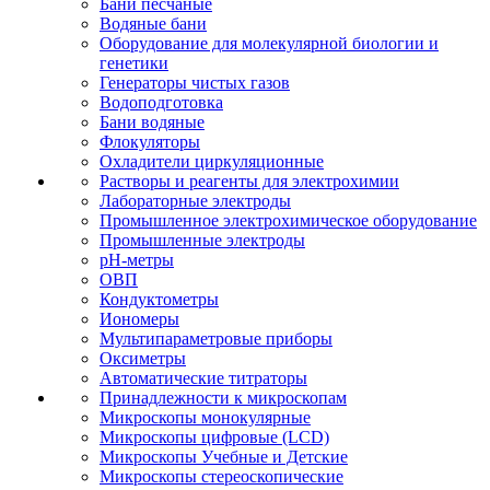
Бани песчаные
Водяные бани
Оборудование для молекулярной биологии и
генетики
Генераторы чистых газов
Водоподготовка
Бани водяные
Флокуляторы
Охладители циркуляционные
Растворы и реагенты для электрохимии
Лабораторные электроды
Промышленное электрохимическое оборудование
Промышленные электроды
pH-метры
ОВП
Кондуктометры
Иономеры
Мультипараметровые приборы
Оксиметры
Автоматические титраторы
Принадлежности к микроскопам
Микроскопы монокулярные
Микроскопы цифровые (LCD)
Микроскопы Учебные и Детские
Микроскопы стереоскопические