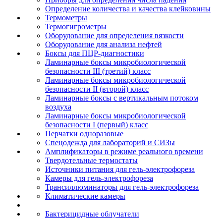
Определение количества и качества клейковины
Термометры
Термогигрометры
Оборудование для определения вязкости
Оборудование для анализа нефтей
Боксы для ПЦР-диагностики
Ламинарные боксы микробиологической
безопасности III (третий) класс
Ламинарные боксы микробиологической
безопасности II (второй) класс
Ламинарные боксы с вертикальным потоком
воздуха
Ламинарные боксы микробиологической
безопасности I (первый) класс
Перчатки одноразовые
Спецодежда для лабораторий и СИЗы
Амплификаторы в режиме реального времени
Твердотельные термостаты
Источники питания для гель-электрофореза
Камеры для гель-электрофореза
Трансиллюминаторы для гель-электрофореза
Климатические камеры
Бактерицидные облучатели