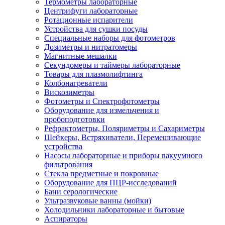
Термометры лабораторные
Центрифуги лабораторные
Ротационные испарители
Устройства для сушки посуды
Специальные наборы для фотометров
Дозиметры и нитратомеры
Магнитные мешалки
Секундомеры и таймеры лабораторные
Товары для плазмолифтинга
Колбонагреватели
Вискозиметры
Фотометры и Спектрофотометры
Оборудование для измельчения и
пробоподготовки
Рефрактометры, Поляриметры и Сахариметры
Шейкеры, Встряхиватели, Перемешивающие
устройства
Насосы лабораторные и приборы вакуумного
фильтрования
Стекла предметные и покровные
Оборудование для ПЦР-исследований
Бани серологические
Ультразвуковые ванны (мойки)
Холодильники лабораторные и бытовые
Аспираторы