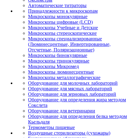
Автоматические титраторы
Принадлежности к микроскопам
Микроскопы монокулярные
Микроскопы цифровые (LCD)
Микроскопы Учебные и Детские
Микроскопы стереоскопические
Микроскопы специализированные
(Люминесцентные, Инвертированные,
Отсчетные, Поляризационные)
Микроскопы бинокулярные
Микроскопы тринокулярные
Микроскопы Микромед
Микроскопы люминесцентные
Микроскопы металлографические
Оборудование для молочных лабораторий
Оборудование для мясных лабораторий
Оборудование для зерновых лабораторий
Оборудование для определения жира методом
Сокслета
Оборудование для ветеринарии
Оборудование для определения белка методом
Кьельдаля
Термометры пищевые
Воздушные стерилизаторы (сухожары)