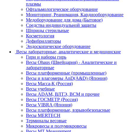
плазмы
Офтальмологическое оборудование
Мониторинг, Реанимация, Кардиооборудование
Медоборудование для дома (Бытовое)
Средства индивидуальной защиты
Шприцы стерильные
Косметология
Дефибрилляторы
Эндоскопическое оборудование
Весы лабораторные, аналитические и медицинские
Гири и наборы гирь
Весы Ohaus (Швейцария) - Аналитические и
лабораторные
Весы платформенные (промышленные)
Весы и влагомеры AnD(A&D) (Япония)
Весы Масса-К (Россия)
Весы учебные
Весы ADAM, ВЛТЭ, BCM и прочие
Весы ГОСМЕТР (Россия)
Весы VIBRA (Япония)
Весы платформенные, взрывобезопасные
Весы MERTECH
Терминалы весовые
Микровесы и полумикровесы
Весы MT Measurement