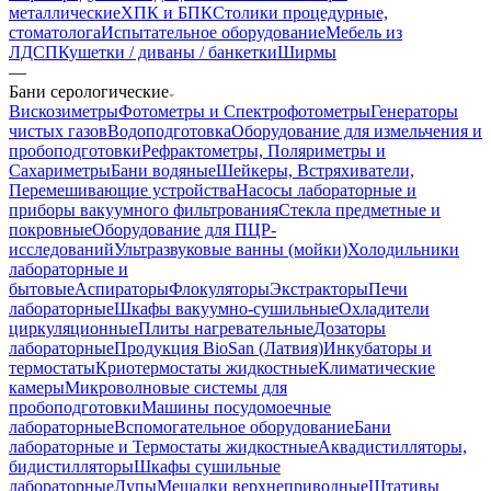
металлические
ХПК и БПК
Столики процедурные,
стоматолога
Испытательное оборудование
Мебель из
ЛДСП
Кушетки / диваны / банкетки
Ширмы
—
Бани серологические
Вискозиметры
Фотометры и Спектрофотометры
Генераторы
чистых газов
Водоподготовка
Оборудование для измельчения и
пробоподготовки
Рефрактометры, Поляриметры и
Сахариметры
Бани водяные
Шейкеры, Встряхиватели,
Перемешивающие устройства
Насосы лабораторные и
приборы вакуумного фильтрования
Стекла предметные и
покровные
Оборудование для ПЦР-
исследований
Ультразвуковые ванны (мойки)
Холодильники
лабораторные и
бытовые
Аспираторы
Флокуляторы
Экстракторы
Печи
лабораторные
Шкафы вакуумно-сушильные
Охладители
циркуляционные
Плиты нагревательные
Дозаторы
лабораторные
Продукция BioSan (Латвия)
Инкубаторы и
термостаты
Криотермостаты жидкостные
Климатические
камеры
Микроволновые системы для
пробоподготовки
Машины посудомоечные
лабораторные
Вспомогательное оборудование
Бани
лабораторные и Термостаты жидкостные
Аквадистилляторы,
бидистилляторы
Шкафы сушильные
лабораторные
Лупы
Мешалки верхнеприводные
Штативы