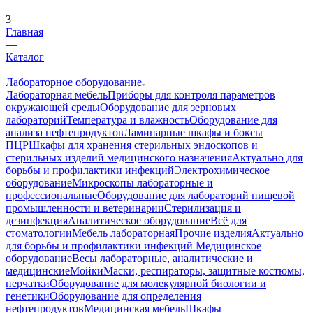
3
Главная
—
Каталог
—
Лабораторное оборудование
Лабораторная мебель
Приборы для контроля параметров
окружающей среды
Оборудование для зерновых
лабораторий
Температура и влажность
Оборудование для
анализа нефтепродуктов
Ламинарные шкафы и боксы
ПЦР
Шкафы для хранения стерильных эндоскопов и
стерильных изделий медицинского назначения
Актуально для
борьбы и профилактики инфекций
Электрохимическое
оборудование
Микроскопы лабораторные и
профессиональные
Оборудование для лабораторий пищевой
промышленности и ветеринарии
Стерилизация и
дезинфекция
Аналитическое оборудование
Всё для
стоматологии
Мебель лабораторная
Прочие изделия
Актуально
для борьбы и профилактики инфекций
Медицинское
оборудование
Весы лабораторные, аналитические и
медицинские
Мойки
Маски, респираторы, защитные костюмы,
перчатки
Оборудование для молекулярной биологии и
генетики
Оборудование для определения
нефтепродуктов
Медицинская мебель
Шкафы