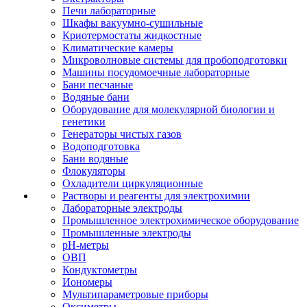
Печи лабораторные
Шкафы вакуумно-сушильные
Криотермостаты жидкостные
Климатические камеры
Микроволновые системы для пробоподготовки
Машины посудомоечные лабораторные
Бани песчаные
Водяные бани
Оборудование для молекулярной биологии и
генетики
Генераторы чистых газов
Водоподготовка
Бани водяные
Флокуляторы
Охладители циркуляционные
Растворы и реагенты для электрохимии
Лабораторные электроды
Промышленное электрохимическое оборудование
Промышленные электроды
pH-метры
ОВП
Кондуктометры
Иономеры
Мультипараметровые приборы
Оксиметры