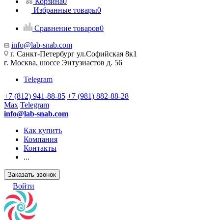
Корзина
0
Избранные товары
0
Сравнение товаров
0
info@lab-snab.com
г. Санкт-Петербург ул.Софийская 8к1
г. Москва, шоссе Энтузиастов д. 56
Telegram
+7 (812) 941-88-85
+7 (981) 882-88-28
Max
Telegram
info@lab-snab.com
Как купить
Компания
Контакты
...
Заказать звонок
Войти