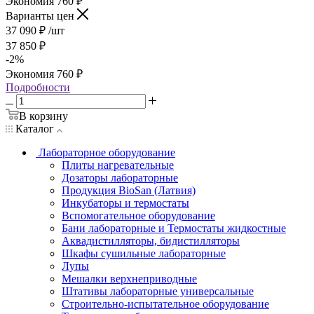
Экономия
760
₽
Варианты цен
37 090
₽
/шт
37 850
₽
-
2
%
Экономия
760
₽
Подробности
В корзину
Каталог
Лабораторное оборудование
Плиты нагревательные
Дозаторы лабораторные
Продукция BioSan (Латвия)
Инкубаторы и термостаты
Вспомогательное оборудование
Бани лабораторные и Термостаты жидкостные
Аквадистилляторы, бидистилляторы
Шкафы сушильные лабораторные
Лупы
Мешалки верхнеприводные
Штативы лабораторные универсальные
Строительно-испытательное оборудование