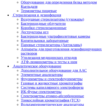
Оборудование для определения белка методом
Кьельдаля
Термометры пищевые
Стерилизация и дезинфекция
Воздушные стерилизаторы (сухожары)
Бактерицидные облучатели
Коробки стерилизационные
Деструкторы игл
Бактерицидные ультрафиолетовые камеры
Кипятильники лабораторные
Паровые стерилизаторы (Автоклавы)
Аппараты для приготовления дезинфицирующих
растворов
Утилизация медицинских отходов
АТФ-люминометры и тесты к ним
Аналитическое оборудование
Дополнительное оборудование для ААС
Элементные анализаторы
Флуориметры и спектрофлуориметры
Газовые и жидкостные хроматографы
Системы капиллярного электрофореза
ИК-Фурье спектрометры
Спектрометры атомно-абсорбционные
Тонкослойная хроматография (ТСХ)
Вольтамперометрические анализаторы