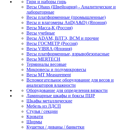
Гири и наборы гирь
Весы Ohaus (Швейцария) - Аналитические и
лабораторные
Весы платформенные (промышленные)
Весы и влагомеры AnD(A&D) (Япония)
Весы Масса-К (Россия)
Весы учебные
Весы ADAM, ВЛТЭ, BCM и прочие
Весы ГОСМЕТР (Россия)
Весы VIBRA (Япония)
Весы платформенные, взрывобезопасные
Весы MERTECH
Терминалы весовые
Микровесы и полумикровесы
Весы MT Measurement
Вспомогательное оборудование для весов и
анализаторов влажности
Оборудование для определения вязкости
Ламинарные шкафы и боксы ПЦР
Шкафы металлические
Мебель из ЛДСП
Стулья / секции
Кровати
Ширмы
Кушетки / диваны / банкетки