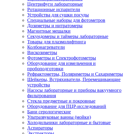
Центрифуги лабораторные
Ротационные испарители
Устройства для сушки посуды
Специальные наборы для фотометров
Дозиметры и нитратомеры
Магнитные мешалки
Секундомеры и таймеры лабораторные
Товары для плазмолифтинга
Колбонагреватели
Вискозиметры
Фотометры и Спектрофотометры
Оборудование для измельчения и
пробоподготовки
Рефрактометры, Поляриметры и Сахариметры
Шейкеры, Встряхиватели, Перемешивающие
устройства
Насосы лабораторные и приборы вакуумного
фильтрования
Стекла предметные и покровные
Оборудование для ПЦР-исследований
Бани серологические
Ультразвуковые ванны (мойки)
Холодильники лабораторные и бытовые
Аспираторы
Экстракторы