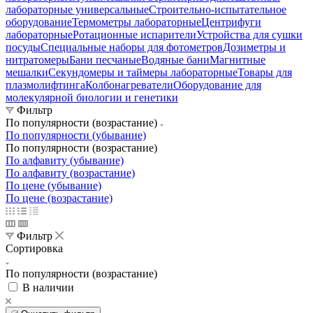
лабораторные универсальные
Строительно-испытательное
оборудование
Термометры лабораторные
Центрифуги
лабораторные
Ротационные испарители
Устройства для сушки
посуды
Специальные наборы для фотометров
Дозиметры и
нитратомеры
Бани песчаные
Водяные бани
Магнитные
мешалки
Секундомеры и таймеры лабораторные
Товары для
плазмолифтинга
Колбонагреватели
Оборудование для
молекулярной биологии и генетики
Фильтр
По популярности (возрастание)
По популярности (убывание)
По популярности (возрастание)
По алфавиту (убывание)
По алфавиту (возрастание)
По цене (убывание)
По цене (возрастание)
Фильтр
Сортировка
По популярности (возрастание)
В наличии