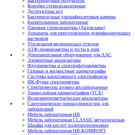
Бактерицидные облучатели
Коробки стерилизационные
Деструкторы игл
Бактерицидные ультрафиолетовые камеры
Кипятильники лабораторные
Паровые стерилизаторы (Автоклавы)
Аппараты для приготовления дезинфицирующих
растворов
Утилизация медицинских отходов
АТФ-люминометры и тесты к ним
Дополнительное оборудование для ААС
Элементные анализаторы
Флуориметры и спектрофлуориметры
Газовые и жидкостные хроматографы
Системы капиллярного электрофореза
ИК-Фурье спектрометры
Спектрометры атомно-абсорбционные
Тонкослойная хроматография (ТСХ)
Вольтамперометрические анализаторы
Сантехнические принадлежностии для
лабораторий
Мебель лабораторная НВ
Мебель лабораторная CLASSIC металлическая
Шкафы для кислот полипропиленовые
Мебель лабораторная НВ-КОМФОРТ