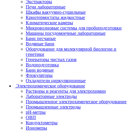
Экстракторы
Печи лабораторные
Шкафы вакуумно-сушильные
Криотермостаты жидкостные
Климатические камеры
Микроволновые системы для пробоподготовки
Машины посудомоечные лабораторные
Бани песчаные
Водяные бани
Оборудование для молекулярной биологии и
генетики
Генераторы чистых газов
Водоподготовка
Бани водяные
Флокуляторы
Охладители циркуляционные
Электрохимическое оборудование
Растворы и реагенты для электрохимии
Лабораторные электроды
Промышленное электрохимическое оборудование
Промышленные электроды
pH-метры
ОВП
Кондуктометры
Иономеры