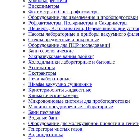
Колбонагреватели
Вискозиметры
Фотометры и Спектрофотометры
Оборудование для измельчения и пробоподготовки
Рефрактометры, Поляриметры и Сахариметры
Шейкеры, Встряхиватели, Перемешивающие устро
Насосы лабораторные и приборы вакуумного филь
Стекла предметные и покровные
Оборудование для ПЦР-исследований
Бани серологические
Ультразвуковые ванны (мойки)
Холодильники лабораторные и бытовые
Аспираторы
Экстракторы
Печи лабораторные
Шкафы вакуумно-сушильные
Криотермостаты жидкостные
Климатические камеры
Микроволновые системы для пробоподготовки
Машины посудомоечные лабораторные
Бани песчаные
Водяные бани
Оборудование для молекулярной биологии и генет
Генераторы чистых газов
Водоподготовка