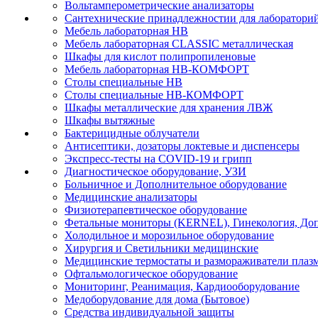
Вольтамперометрические анализаторы
Сантехнические принадлежностии для лаборатори
Мебель лабораторная НВ
Мебель лабораторная CLASSIC металлическая
Шкафы для кислот полипропиленовые
Мебель лабораторная НВ-КОМФОРТ
Столы специальные НВ
Столы специальные НВ-КОМФОРТ
Шкафы металлические для хранения ЛВЖ
Шкафы вытяжные
Бактерицидные облучатели
Антисептики, дозаторы локтевые и диспенсеры
Экспресс-тесты на COVID-19 и грипп
Диагностическое оборудование, УЗИ
Больничное и Дополнительное оборудование
Медицинские анализаторы
Физиотерапевтическое оборудование
Фетальные мониторы (KERNEL), Гинекология, Доп
Холодильное и морозильное оборудование
Хирургия и Светильники медицинские
Медицинские термостаты и размораживатели плаз
Офтальмологическое оборудование
Мониторинг, Реанимация, Кардиооборудование
Медоборудование для дома (Бытовое)
Средства индивидуальной защиты