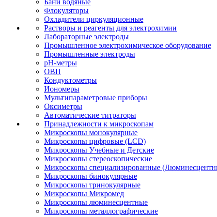
Бани водяные
Флокуляторы
Охладители циркуляционные
Растворы и реагенты для электрохимии
Лабораторные электроды
Промышленное электрохимическое оборудование
Промышленные электроды
pH-метры
ОВП
Кондуктометры
Иономеры
Мультипараметровые приборы
Оксиметры
Автоматические титраторы
Принадлежности к микроскопам
Микроскопы монокулярные
Микроскопы цифровые (LCD)
Микроскопы Учебные и Детские
Микроскопы стереоскопические
Микроскопы специализированные (Люминесцентны
Микроскопы бинокулярные
Микроскопы тринокулярные
Микроскопы Микромед
Микроскопы люминесцентные
Микроскопы металлографические