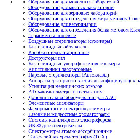
Оборудование для молочных лабораторий
Оборудование для мясных лабораторий
Оборудование для зерновых лабораторий
Оборудование для определения жира методом Сокс
Оборудование для ветеринарии
Оборудование для определения белка методом Кье
Термометры пищевые
Воздушные стерилизаторы (сухожары)
Бактерицидные облучатели
Коробки стерилизационные
Деструкторы игл
Бактерицидные ультрафиолетовые камеры
Кипятильники лабораторные
Паровые стерилизаторы (Автоклавы)
Аппараты для приготовления дезинфицирующих р
Утилизация медицинских отходов
АТФ-люминометры и тесты к ним
Дополнительное оборудование для ААС
Элементные анализаторы
Флуориметры и спектрофлуориметры
Газовые и жидкостные хроматографы
Системы капиллярного электрофореза
ИК-Фурье спектрометры
Спектрометры атомно-абсорбционные
Тонкослойная хроматография (ТСХ)