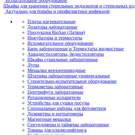
Испытательное оборудование
Шкафы для хранения стерильных эндоскопов и стерильных из
Актуально для борьбы и профилактики инфекций
Плиты нагревательные
Дозаторы лабораторные
Продукция BioSan (Латвия)
Инкубаторы и термостаты
Вспомогательное оборудование
Бани лабораторные и Термостаты жидкостные
Аквадистилляторы, бидистилляторы
Шкафы сушильные лабораторные
Лупы
Мешалки верхнеприводные
Штативы лабораторные универсальные
Строительно-испытательное оборудование
Термометры лабораторные
Центрифуги лабораторные
Ротационные испарители
Устройства для сушки посуды
Специальные наборы для фотометров
Дозиметры и нитратомеры
Магнитные мешалки
Секундомеры и таймеры лабораторные
Товары для плазмолифтинга