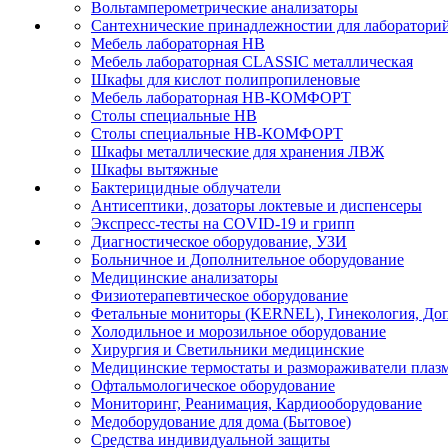
Вольтамперометрические анализаторы
Сантехнические принадлежностии для лаборатори
Мебель лабораторная НВ
Мебель лабораторная CLASSIC металлическая
Шкафы для кислот полипропиленовые
Мебель лабораторная НВ-КОМФОРТ
Столы специальные НВ
Столы специальные НВ-КОМФОРТ
Шкафы металлические для хранения ЛВЖ
Шкафы вытяжные
Бактерицидные облучатели
Антисептики, дозаторы локтевые и диспенсеры
Экспресс-тесты на COVID-19 и грипп
Диагностическое оборудование, УЗИ
Больничное и Дополнительное оборудование
Медицинские анализаторы
Физиотерапевтическое оборудование
Фетальные мониторы (KERNEL), Гинекология, Доп
Холодильное и морозильное оборудование
Хирургия и Светильники медицинские
Медицинские термостаты и размораживатели плаз
Офтальмологическое оборудование
Мониторинг, Реанимация, Кардиооборудование
Медоборудование для дома (Бытовое)
Средства индивидуальной защиты