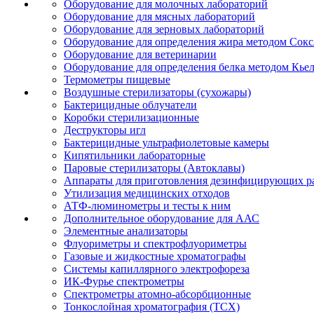
Оборудование для молочных лабораторий
Оборудование для мясных лабораторий
Оборудование для зерновых лабораторий
Оборудование для определения жира методом Сокс
Оборудование для ветеринарии
Оборудование для определения белка методом Кье
Термометры пищевые
Воздушные стерилизаторы (сухожары)
Бактерицидные облучатели
Коробки стерилизационные
Деструкторы игл
Бактерицидные ультрафиолетовые камеры
Кипятильники лабораторные
Паровые стерилизаторы (Автоклавы)
Аппараты для приготовления дезинфицирующих р
Утилизация медицинских отходов
АТФ-люминометры и тесты к ним
Дополнительное оборудование для ААС
Элементные анализаторы
Флуориметры и спектрофлуориметры
Газовые и жидкостные хроматографы
Системы капиллярного электрофореза
ИК-Фурье спектрометры
Спектрометры атомно-абсорбционные
Тонкослойная хроматография (ТСХ)