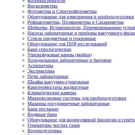
Колбонагреватели
Вискозиметры
Фотометры и Спектрофотометры
Оборудование для измельчения и пробоподготовки
Рефрактометры, Поляриметры и Сахариметры
Шейкеры, Встряхиватели, Перемешивающие устро
Насосы лабораторные и приборы вакуумного филь
Стекла предметные и покровные
Оборудование для ПЦР-исследований
Бани серологические
Ультразвуковые ванны (мойки)
Холодильники лабораторные и бытовые
Аспираторы
Экстракторы
Печи лабораторные
Шкафы вакуумно-сушильные
Криотермостаты жидкостные
Климатические камеры
Микроволновые системы для пробоподготовки
Машины посудомоечные лабораторные
Бани песчаные
Водяные бани
Оборудование для молекулярной биологии и генет
Генераторы чистых газов
Водоподготовка