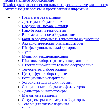
Испытательное оборудование
Шкафы для хранения стерильных эндоскопов и стерильных из
Актуально для борьбы и профилактики инфекций
Плиты нагревательные
Дозаторы лабораторные
Продукция BioSan (Латвия)
Инкубаторы и термостаты
Вспомогательное оборудование
Бани лабораторные и Термостаты жидкостные
Аквадистилляторы, бидистилляторы
Шкафы сушильные лабораторные
Лупы
Мешалки верхнеприводные
Штативы лабораторные универсальные
Строительно-испытательное оборудование
Термометры лабораторные
Центрифуги лабораторные
Ротационные испарители
Устройства для сушки посуды
Специальные наборы для фотометров
Дозиметры и нитратомеры
Магнитные мешалки
Секундомеры и таймеры лабораторные
Товары для плазмолифтинга