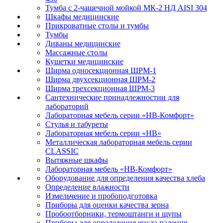
Тумба с 2-чашечной мойкой МК-2 НД AISI 304
Шкафы медицинские
Прикроватные столы и тумбы
Тумбы
Диваны медицинские
Массажные столы
Кушетки медицинские
Ширма односекционная ШРМ-1
Ширма двухсекционная ШРМ-2
Ширма трехсекционная ШРМ-3
Сантехнические принадлежностии для
лабораторий
Лабораторная мебель серии «НВ-Комфорт»
Стулья и табуреты
Лабораторная мебель серии «НВ»
Металлическая лабораторная мебель серии
CLASSIC
Вытяжные шкафы
Лабораторная мебель «НВ-Комфорт»
Оборудование для определения качества хлеба
Определение влажности
Измельчение и пробоподготовка
Приборы для оценки качества зерна
Пробоотборники, термоштанги и щупы
Приборы для определения числа падения