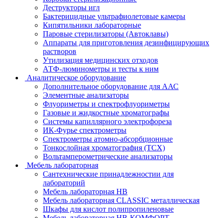
Деструкторы игл
Бактерицидные ультрафиолетовые камеры
Кипятильники лабораторные
Паровые стерилизаторы (Автоклавы)
Аппараты для приготовления дезинфицирующих
растворов
Утилизация медицинских отходов
АТФ-люминометры и тесты к ним
Аналитическое оборудование
Дополнительное оборудование для ААС
Элементные анализаторы
Флуориметры и спектрофлуориметры
Газовые и жидкостные хроматографы
Системы капиллярного электрофореза
ИК-Фурье спектрометры
Спектрометры атомно-абсорбционные
Тонкослойная хроматография (ТСХ)
Вольтамперометрические анализаторы
Мебель лабораторная
Сантехнические принадлежностии для
лабораторий
Мебель лабораторная НВ
Мебель лабораторная CLASSIC металлическая
Шкафы для кислот полипропиленовые
Мебель лабораторная НВ-КОМФОРТ