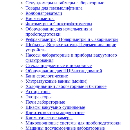
Секундомеры и таймеры лабораторные
Товары для плазмолифтинга
Колбонагреватели
Вискозиметры
Фотометры и Спектрофотометры
Оборудование для измельчения и
пробоподготовки
Рефрактометры, Поляриметры и Сахариметры
Шейкеры, Встряхиватели, Перемешивающие
устройства
Насосы лабораторные и приборы вакуумного
фильтрования
Стекла предметные и покровные
Оборудование для ПЦР-исследований
Бани серологические
Ультразвуковые ванны (мойки)
Холодильники лабораторные и бытовые
Аспираторы
Экстракторы
Печи лабораторные
Шкафы вакуумно-сушильные
Криотермостаты жидкостные
Климатические камеры
Микроволновые системы для пробоподготовки
Машины посудомоечные лабораторные