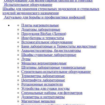
Оборудование для молекулярной биологии и генетики
Испытательное оборудование
Шкафы для хранения стерильных эндоскопов и стерильных
изделий медицинского назначения
Актуально для борьбы и профилактики инфекций
Плиты нагревательные
Дозаторы лабораторные
Продукция BioSan (Латвия)
Инкубаторы и термостаты
Вспомогательное оборудование
Бани лабораторные и Термостаты жидкостные
Аквадистилляторы, бидистилляторы
Шкафы сушильные лабораторные
Лупы
Мешалки верхнеприводные
Штативы лабораторные универсальные
Строительно-испытательное оборудование
Термометры лабораторные
Центрифуги лабораторные
Ротационные испарители
Устройства для сушки посуды
Специальные наборы для фотометров
Дозиметры и нитратомеры
Магнитные мешалки