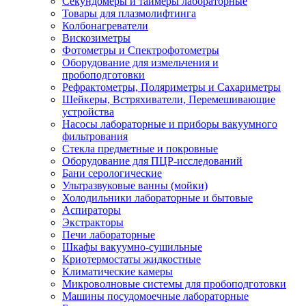
Секундомеры и таймеры лабораторные
Товары для плазмолифтинга
Колбонагреватели
Вискозиметры
Фотометры и Спектрофотометры
Оборудование для измельчения и
пробоподготовки
Рефрактометры, Поляриметры и Сахариметры
Шейкеры, Встряхиватели, Перемешивающие
устройства
Насосы лабораторные и приборы вакуумного
фильтрования
Стекла предметные и покровные
Оборудование для ПЦР-исследований
Бани серологические
Ультразвуковые ванны (мойки)
Холодильники лабораторные и бытовые
Аспираторы
Экстракторы
Печи лабораторные
Шкафы вакуумно-сушильные
Криотермостаты жидкостные
Климатические камеры
Микроволновые системы для пробоподготовки
Машины посудомоечные лабораторные