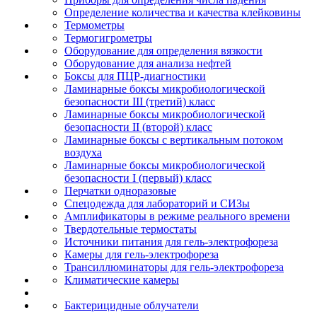
Определение количества и качества клейковины
Термометры
Термогигрометры
Оборудование для определения вязкости
Оборудование для анализа нефтей
Боксы для ПЦР-диагностики
Ламинарные боксы микробиологической
безопасности III (третий) класс
Ламинарные боксы микробиологической
безопасности II (второй) класс
Ламинарные боксы с вертикальным потоком
воздуха
Ламинарные боксы микробиологической
безопасности I (первый) класс
Перчатки одноразовые
Спецодежда для лабораторий и СИЗы
Амплификаторы в режиме реального времени
Твердотельные термостаты
Источники питания для гель-электрофореза
Камеры для гель-электрофореза
Трансиллюминаторы для гель-электрофореза
Климатические камеры
Бактерицидные облучатели