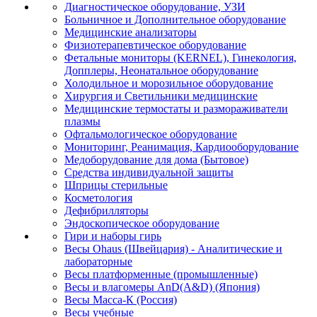
Диагностическое оборудование, УЗИ
Больничное и Дополнительное оборудование
Медицинские анализаторы
Физиотерапевтическое оборудование
Фетальные мониторы (KERNEL), Гинекология,
Допплеры, Неонатальное оборудование
Холодильное и морозильное оборудование
Хирургия и Светильники медицинские
Медицинские термостаты и размораживатели
плазмы
Офтальмологическое оборудование
Мониторинг, Реанимация, Кардиооборудование
Медоборудование для дома (Бытовое)
Средства индивидуальной защиты
Шприцы стерильные
Косметология
Дефибрилляторы
Эндоскопическое оборудование
Гири и наборы гирь
Весы Ohaus (Швейцария) - Аналитические и
лабораторные
Весы платформенные (промышленные)
Весы и влагомеры AnD(A&D) (Япония)
Весы Масса-К (Россия)
Весы учебные