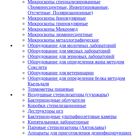
Микроскопы специализированные
(Люминесцентные, Инвертированные,
Отсчетные, Поляризационные)
Микроскопы бинокулярные
Микроскопы тринокулярные
Микроскопы Микромед
Микроскопы люминесцентные
Микроскопы металлографические
Оборудование для молочных лабораторий
Оборудование для мясных лабораторий
Оборудование для зерновых лабораторий
Оборудование для определения жира методом
Сокслета
Оборудование для ветеринарии
Оборудование для определения белка методом
Кьельдаля
Термометры пищевые
Воздушные стерилизаторы (сухожары)
Бактерицидные облучатели
Коробки стерилизационные
Деструкторы игл
Бактерицидные ультрафиолетовые камеры
Кипятильники лабораторные
Паровые стерилизаторы (Автоклавы)
Аппараты для приготовления дезинфицирующих