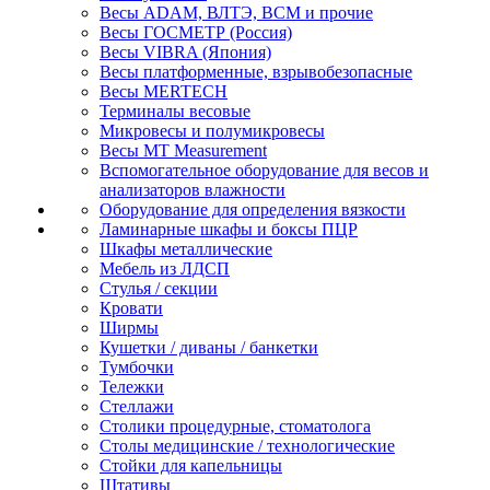
Весы ADAM, ВЛТЭ, BCM и прочие
Весы ГОСМЕТР (Россия)
Весы VIBRA (Япония)
Весы платформенные, взрывобезопасные
Весы MERTECH
Терминалы весовые
Микровесы и полумикровесы
Весы MT Measurement
Вспомогательное оборудование для весов и
анализаторов влажности
Оборудование для определения вязкости
Ламинарные шкафы и боксы ПЦР
Шкафы металлические
Мебель из ЛДСП
Стулья / секции
Кровати
Ширмы
Кушетки / диваны / банкетки
Тумбочки
Тележки
Стеллажи
Столики процедурные, стоматолога
Столы медицинские / технологические
Стойки для капельницы
Штативы