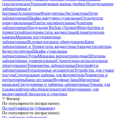
серологические
Ультразвуковые ванны (мойки)
Холодильники
лабораторные и
бытовые
Аспираторы
Флокуляторы
Экстракторы
Печи
лабораторные
Шкафы вакуумно-сушильные
Охладители
циркуляционные
Плиты нагревательные
Дозаторы
лабораторные
Продукция BioSan (Латвия)
Инкубаторы и
термостаты
Криотермостаты жидкостные
Климатические
камеры
Машины посудомоечные
лабораторные
Вспомогательное оборудование
Бани
лабораторные и Термостаты жидкостные
Аквадистилляторы,
бидистилляторы
Шкафы сушильные
лабораторные
Лупы
Мешалки верхнеприводные
Штативы
лабораторные универсальные
Строительно-испытательное
оборудование
Термометры лабораторные
Центрифуги
лабораторные
Ротационные испарители
Устройства для сушки
посуды
Специальные наборы для фотометров
Дозиметры и
нитратомеры
Бани песчаные
Водяные бани
Магнитные
мешалки
Секундомеры и таймеры лабораторные
Товары для
плазмолифтинга
Колбонагреватели
Оборудование для
молекулярной биологии и генетики
Фильтр
По популярности (возрастание)
По популярности (убывание)
По популярности (возрастание)
По алфавиту (убывание)