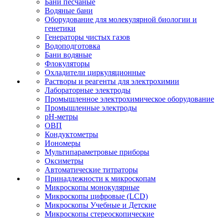
Бани песчаные
Водяные бани
Оборудование для молекулярной биологии и
генетики
Генераторы чистых газов
Водоподготовка
Бани водяные
Флокуляторы
Охладители циркуляционные
Растворы и реагенты для электрохимии
Лабораторные электроды
Промышленное электрохимическое оборудование
Промышленные электроды
pH-метры
ОВП
Кондуктометры
Иономеры
Мультипараметровые приборы
Оксиметры
Автоматические титраторы
Принадлежности к микроскопам
Микроскопы монокулярные
Микроскопы цифровые (LCD)
Микроскопы Учебные и Детские
Микроскопы стереоскопические