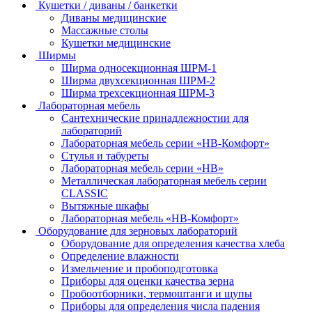
Кушетки / диваны / банкетки
Диваны медицинские
Массажные столы
Кушетки медицинские
Ширмы
Ширма односекционная ШРМ-1
Ширма двухсекционная ШРМ-2
Ширма трехсекционная ШРМ-3
Лабораторная мебель
Сантехнические принадлежностии для
лабораторий
Лабораторная мебель серии «НВ-Комфорт»
Стулья и табуреты
Лабораторная мебель серии «НВ»
Металлическая лабораторная мебель серии
CLASSIC
Вытяжные шкафы
Лабораторная мебель «НВ-Комфорт»
Оборудование для зерновых лабораторий
Оборудование для определения качества хлеба
Определение влажности
Измельчение и пробоподготовка
Приборы для оценки качества зерна
Пробоотборники, термоштанги и щупы
Приборы для определения числа падения