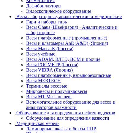
Косметология
Дефибрилляторы
Эндоскопическое оборудование
Весы лабораторные, аналитические и медицинские
Гири и наборы гирь
Весы Ohaus (Швейцария) - Аналитические и
лабораторные
Весы платформенные (промышленные)
Весы и влагомеры AnD(A&D) (Япония)
Весы Масса-К (Россия)
Весы учебные
Весы ADAM, ВЛТЭ, BCM и прочие
Весы ГОСМЕТР (Россия)
Весы VIBRA (Япония)
Весы платформенные, взрывобезопасные
Весы MERTECH
Терминалы весовые
Микровесы и полумикровесы
Весы MT Measurement
Вспомогательное оборудование для весов и
анализаторов влажности
Оборудование для определения нефтепродуктов
Оборудование для определения вязкости
Медицинская мебель
Ламинарные шкафы и боксы ПЦР