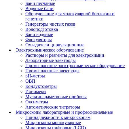
Бани песчаные
Водяные бани
Оборудование для молекулярной биологии и
генетики
Генераторы чистых газов
Водоподготовка
Бани водяные
Флокуляторы
Охладители циркуляционные
Электрохимическое оборудование
Растворы и реагенты для электрохимии
Лабораторные электроды
Промышленное электрохимическое оборудование
Промышленные электроды
pH-метры
ОВП
Кондуктометры
Иономеры
Мультипараметровые приборы
Оксиметры
Автоматические титраторы
Микроскопы лабораторные и профессиональные
Принадлежности к микроскопам
Микроскопы монокулярные
Микроскопы цифровые (LCD)