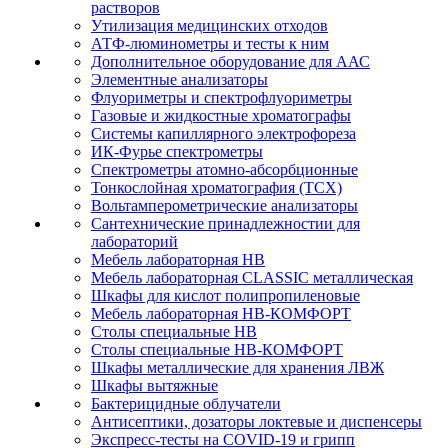
растворов
Утилизация медицинских отходов
АТФ-люминометры и тесты к ним
Дополнительное оборудование для ААС
Элементные анализаторы
Флуориметры и спектрофлуориметры
Газовые и жидкостные хроматографы
Системы капиллярного электрофореза
ИК-Фурье спектрометры
Спектрометры атомно-абсорбционные
Тонкослойная хроматография (ТСХ)
Вольтамперометрические анализаторы
Сантехнические принадлежностии для
лабораторий
Мебель лабораторная НВ
Мебель лабораторная CLASSIC металлическая
Шкафы для кислот полипропиленовые
Мебель лабораторная НВ-КОМФОРТ
Столы специальные НВ
Столы специальные НВ-КОМФОРТ
Шкафы металлические для хранения ЛВЖ
Шкафы вытяжные
Бактерицидные облучатели
Антисептики, дозаторы локтевые и диспенсеры
Экспресс-тесты на COVID-19 и грипп