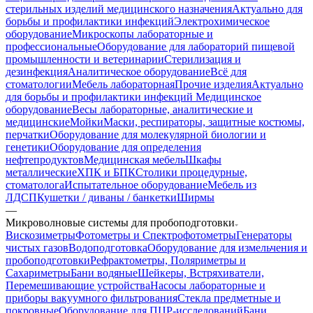
стерильных изделий медицинского назначения
Актуально для
борьбы и профилактики инфекций
Электрохимическое
оборудование
Микроскопы лабораторные и
профессиональные
Оборудование для лабораторий пищевой
промышленности и ветеринарии
Стерилизация и
дезинфекция
Аналитическое оборудование
Всё для
стоматологии
Мебель лабораторная
Прочие изделия
Актуально
для борьбы и профилактики инфекций
Медицинское
оборудование
Весы лабораторные, аналитические и
медицинские
Мойки
Маски, респираторы, защитные костюмы,
перчатки
Оборудование для молекулярной биологии и
генетики
Оборудование для определения
нефтепродуктов
Медицинская мебель
Шкафы
металлические
ХПК и БПК
Столики процедурные,
стоматолога
Испытательное оборудование
Мебель из
ЛДСП
Кушетки / диваны / банкетки
Ширмы
—
Микроволновые системы для пробоподготовки
Вискозиметры
Фотометры и Спектрофотометры
Генераторы
чистых газов
Водоподготовка
Оборудование для измельчения и
пробоподготовки
Рефрактометры, Поляриметры и
Сахариметры
Бани водяные
Шейкеры, Встряхиватели,
Перемешивающие устройства
Насосы лабораторные и
приборы вакуумного фильтрования
Стекла предметные и
покровные
Оборудование для ПЦР-исследований
Бани