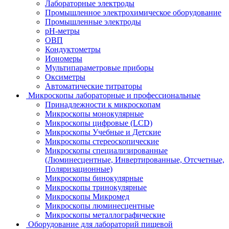
Лабораторные электроды
Промышленное электрохимическое оборудование
Промышленные электроды
pH-метры
ОВП
Кондуктометры
Иономеры
Мультипараметровые приборы
Оксиметры
Автоматические титраторы
Микроскопы лабораторные и профессиональные
Принадлежности к микроскопам
Микроскопы монокулярные
Микроскопы цифровые (LCD)
Микроскопы Учебные и Детские
Микроскопы стереоскопические
Микроскопы специализированные
(Люминесцентные, Инвертированные, Отсчетные,
Поляризационные)
Микроскопы бинокулярные
Микроскопы тринокулярные
Микроскопы Микромед
Микроскопы люминесцентные
Микроскопы металлографические
Оборудование для лабораторий пищевой