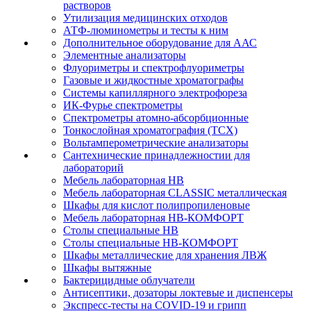
растворов
Утилизация медицинских отходов
АТФ-люминометры и тесты к ним
Дополнительное оборудование для ААС
Элементные анализаторы
Флуориметры и спектрофлуориметры
Газовые и жидкостные хроматографы
Системы капиллярного электрофореза
ИК-Фурье спектрометры
Спектрометры атомно-абсорбционные
Тонкослойная хроматография (ТСХ)
Вольтамперометрические анализаторы
Сантехнические принадлежностии для
лабораторий
Мебель лабораторная НВ
Мебель лабораторная CLASSIC металлическая
Шкафы для кислот полипропиленовые
Мебель лабораторная НВ-КОМФОРТ
Столы специальные НВ
Столы специальные НВ-КОМФОРТ
Шкафы металлические для хранения ЛВЖ
Шкафы вытяжные
Бактерицидные облучатели
Антисептики, дозаторы локтевые и диспенсеры
Экспресс-тесты на COVID-19 и грипп