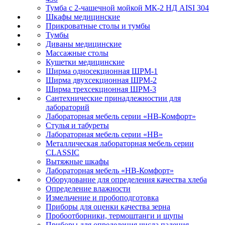
Тумба с 2-чашечной мойкой МК-2 НД AISI 304
Шкафы медицинские
Прикроватные столы и тумбы
Тумбы
Диваны медицинские
Массажные столы
Кушетки медицинские
Ширма односекционная ШРМ-1
Ширма двухсекционная ШРМ-2
Ширма трехсекционная ШРМ-3
Сантехнические принадлежностии для
лабораторий
Лабораторная мебель серии «НВ-Комфорт»
Стулья и табуреты
Лабораторная мебель серии «НВ»
Металлическая лабораторная мебель серии
CLASSIC
Вытяжные шкафы
Лабораторная мебель «НВ-Комфорт»
Оборудование для определения качества хлеба
Определение влажности
Измельчение и пробоподготовка
Приборы для оценки качества зерна
Пробоотборники, термоштанги и щупы
Приборы для определения числа падения