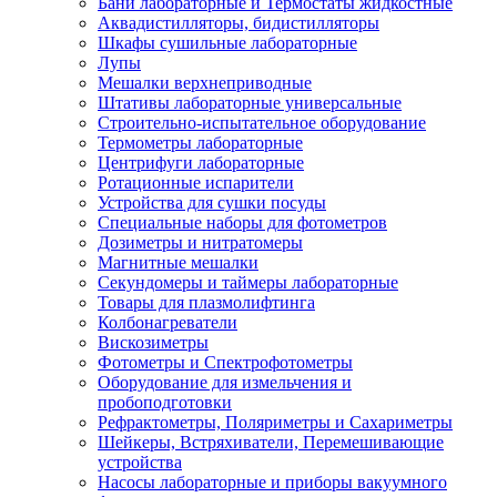
Бани лабораторные и Термостаты жидкостные
Аквадистилляторы, бидистилляторы
Шкафы сушильные лабораторные
Лупы
Мешалки верхнеприводные
Штативы лабораторные универсальные
Строительно-испытательное оборудование
Термометры лабораторные
Центрифуги лабораторные
Ротационные испарители
Устройства для сушки посуды
Специальные наборы для фотометров
Дозиметры и нитратомеры
Магнитные мешалки
Секундомеры и таймеры лабораторные
Товары для плазмолифтинга
Колбонагреватели
Вискозиметры
Фотометры и Спектрофотометры
Оборудование для измельчения и
пробоподготовки
Рефрактометры, Поляриметры и Сахариметры
Шейкеры, Встряхиватели, Перемешивающие
устройства
Насосы лабораторные и приборы вакуумного