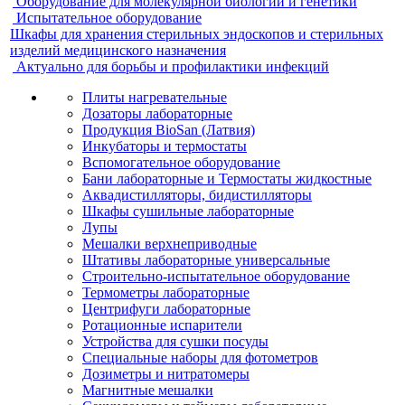
Оборудование для молекулярной биологии и генетики
Испытательное оборудование
Шкафы для хранения стерильных эндоскопов и стерильных
изделий медицинского назначения
Актуально для борьбы и профилактики инфекций
Плиты нагревательные
Дозаторы лабораторные
Продукция BioSan (Латвия)
Инкубаторы и термостаты
Вспомогательное оборудование
Бани лабораторные и Термостаты жидкостные
Аквадистилляторы, бидистилляторы
Шкафы сушильные лабораторные
Лупы
Мешалки верхнеприводные
Штативы лабораторные универсальные
Строительно-испытательное оборудование
Термометры лабораторные
Центрифуги лабораторные
Ротационные испарители
Устройства для сушки посуды
Специальные наборы для фотометров
Дозиметры и нитратомеры
Магнитные мешалки