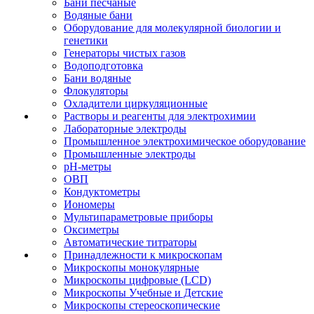
Бани песчаные
Водяные бани
Оборудование для молекулярной биологии и
генетики
Генераторы чистых газов
Водоподготовка
Бани водяные
Флокуляторы
Охладители циркуляционные
Растворы и реагенты для электрохимии
Лабораторные электроды
Промышленное электрохимическое оборудование
Промышленные электроды
pH-метры
ОВП
Кондуктометры
Иономеры
Мультипараметровые приборы
Оксиметры
Автоматические титраторы
Принадлежности к микроскопам
Микроскопы монокулярные
Микроскопы цифровые (LCD)
Микроскопы Учебные и Детские
Микроскопы стереоскопические