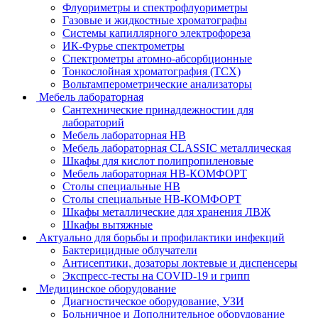
Флуориметры и спектрофлуориметры
Газовые и жидкостные хроматографы
Системы капиллярного электрофореза
ИК-Фурье спектрометры
Спектрометры атомно-абсорбционные
Тонкослойная хроматография (ТСХ)
Вольтамперометрические анализаторы
Мебель лабораторная
Сантехнические принадлежностии для
лабораторий
Мебель лабораторная НВ
Мебель лабораторная CLASSIC металлическая
Шкафы для кислот полипропиленовые
Мебель лабораторная НВ-КОМФОРТ
Столы специальные НВ
Столы специальные НВ-КОМФОРТ
Шкафы металлические для хранения ЛВЖ
Шкафы вытяжные
Актуально для борьбы и профилактики инфекций
Бактерицидные облучатели
Антисептики, дозаторы локтевые и диспенсеры
Экспресс-тесты на COVID-19 и грипп
Медицинское оборудование
Диагностическое оборудование, УЗИ
Больничное и Дополнительное оборудование