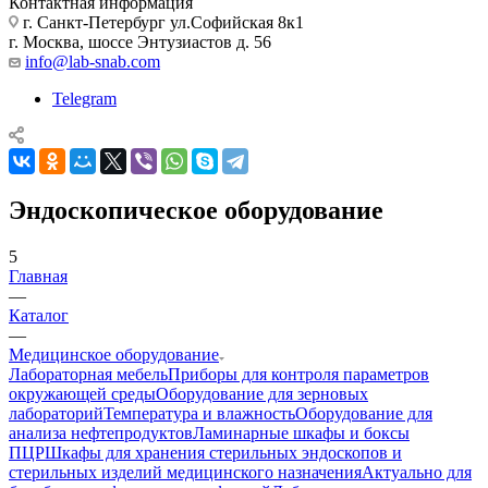
Контактная информация
г. Санкт-Петербург ул.Софийская 8к1
г. Москва, шоссе Энтузиастов д. 56
info@lab-snab.com
Telegram
Эндоскопическое оборудование
5
Главная
—
Каталог
—
Медицинское оборудование
Лабораторная мебель
Приборы для контроля параметров
окружающей среды
Оборудование для зерновых
лабораторий
Температура и влажность
Оборудование для
анализа нефтепродуктов
Ламинарные шкафы и боксы
ПЦР
Шкафы для хранения стерильных эндоскопов и
стерильных изделий медицинского назначения
Актуально для