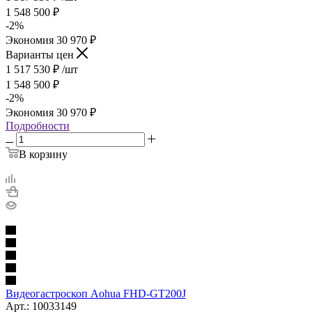
1 548 500
₽
-
2
%
Экономия
30 970
₽
Варианты цен
1 517 530
₽
/шт
1 548 500
₽
-
2
%
Экономия
30 970
₽
Подробности
В корзину
Видеогастроскоп Aohua FHD-GT200J
Арт.: 10033149