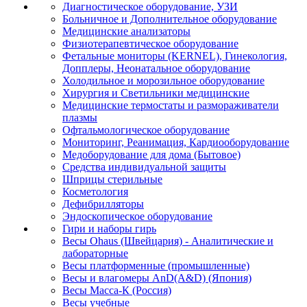
Диагностическое оборудование, УЗИ
Больничное и Дополнительное оборудование
Медицинские анализаторы
Физиотерапевтическое оборудование
Фетальные мониторы (KERNEL), Гинекология,
Допплеры, Неонатальное оборудование
Холодильное и морозильное оборудование
Хирургия и Светильники медицинские
Медицинские термостаты и размораживатели
плазмы
Офтальмологическое оборудование
Мониторинг, Реанимация, Кардиооборудование
Медоборудование для дома (Бытовое)
Средства индивидуальной защиты
Шприцы стерильные
Косметология
Дефибрилляторы
Эндоскопическое оборудование
Гири и наборы гирь
Весы Ohaus (Швейцария) - Аналитические и
лабораторные
Весы платформенные (промышленные)
Весы и влагомеры AnD(A&D) (Япония)
Весы Масса-К (Россия)
Весы учебные