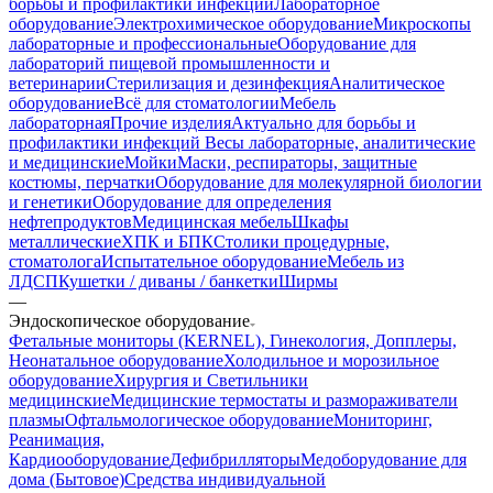
борьбы и профилактики инфекций
Лабораторное
оборудование
Электрохимическое оборудование
Микроскопы
лабораторные и профессиональные
Оборудование для
лабораторий пищевой промышленности и
ветеринарии
Стерилизация и дезинфекция
Аналитическое
оборудование
Всё для стоматологии
Мебель
лабораторная
Прочие изделия
Актуально для борьбы и
профилактики инфекций
Весы лабораторные, аналитические
и медицинские
Мойки
Маски, респираторы, защитные
костюмы, перчатки
Оборудование для молекулярной биологии
и генетики
Оборудование для определения
нефтепродуктов
Медицинская мебель
Шкафы
металлические
ХПК и БПК
Столики процедурные,
стоматолога
Испытательное оборудование
Мебель из
ЛДСП
Кушетки / диваны / банкетки
Ширмы
—
Эндоскопическое оборудование
Фетальные мониторы (KERNEL), Гинекология, Допплеры,
Неонатальное оборудование
Холодильное и морозильное
оборудование
Хирургия и Светильники
медицинские
Медицинские термостаты и размораживатели
плазмы
Офтальмологическое оборудование
Мониторинг,
Реанимация,
Кардиооборудование
Дефибрилляторы
Медоборудование для
дома (Бытовое)
Средства индивидуальной