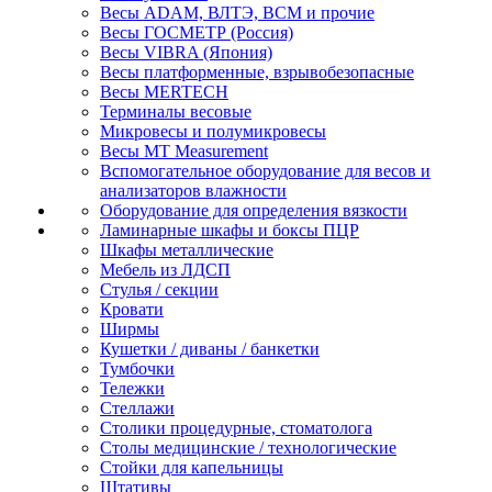
Весы ADAM, ВЛТЭ, BCM и прочие
Весы ГОСМЕТР (Россия)
Весы VIBRA (Япония)
Весы платформенные, взрывобезопасные
Весы MERTECH
Терминалы весовые
Микровесы и полумикровесы
Весы MT Measurement
Вспомогательное оборудование для весов и
анализаторов влажности
Оборудование для определения вязкости
Ламинарные шкафы и боксы ПЦР
Шкафы металлические
Мебель из ЛДСП
Стулья / секции
Кровати
Ширмы
Кушетки / диваны / банкетки
Тумбочки
Тележки
Стеллажи
Столики процедурные, стоматолога
Столы медицинские / технологические
Стойки для капельницы
Штативы