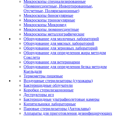
Микроскопы специализированные
(Люминесцентные, Инвертированные,
Отсчетные, Поляризационные)
Микроскопы бинокулярные
Микроскопы тринокулярные
Микроскопы Микромед
Микроскопы люминесцентные
Микроскопы металлографические
Оборудование для молочных лабораторий
Оборудование для мясных лабораторий
Оборудование для зерновых лабораторий
Оборудование для определения жира методом
Сокслета
Оборудование для ветеринарии
Оборудование для определения белка методом
Кьельдаля
Термометры пищевые
Воздушные стерилизаторы (сухожары)
Бактерицидные облучатели
Коробки стерилизационные
Деструкторы игл
Бактерицидные ультрафиолетовые камеры
Кипятильники лабораторные
Паровые стерилизаторы (Автоклавы)
Аппараты для приготовления дезинфицирующих