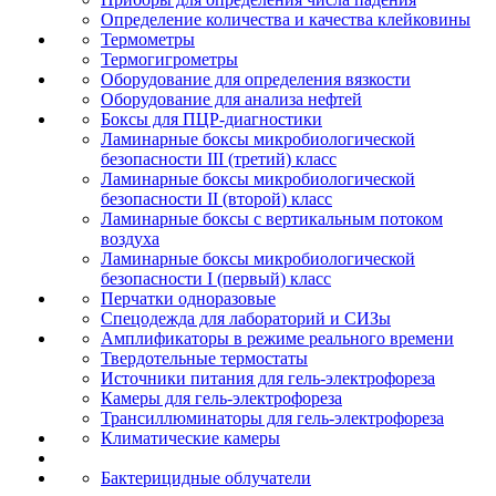
Определение количества и качества клейковины
Термометры
Термогигрометры
Оборудование для определения вязкости
Оборудование для анализа нефтей
Боксы для ПЦР-диагностики
Ламинарные боксы микробиологической
безопасности III (третий) класс
Ламинарные боксы микробиологической
безопасности II (второй) класс
Ламинарные боксы с вертикальным потоком
воздуха
Ламинарные боксы микробиологической
безопасности I (первый) класс
Перчатки одноразовые
Спецодежда для лабораторий и СИЗы
Амплификаторы в режиме реального времени
Твердотельные термостаты
Источники питания для гель-электрофореза
Камеры для гель-электрофореза
Трансиллюминаторы для гель-электрофореза
Климатические камеры
Бактерицидные облучатели