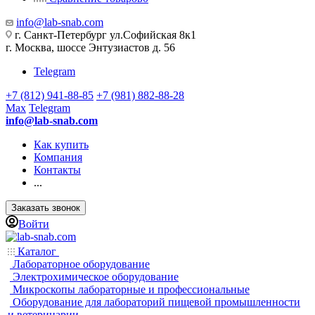
info@lab-snab.com
г. Санкт-Петербург ул.Софийская 8к1
г. Москва, шоссе Энтузиастов д. 56
Telegram
+7 (812) 941-88-85
+7 (981) 882-88-28
Max
Telegram
info@lab-snab.com
Как купить
Компания
Контакты
...
Заказать звонок
Войти
Каталог
Лабораторное оборудование
Электрохимическое оборудование
Микроскопы лабораторные и профессиональные
Оборудование для лабораторий пищевой промышленности
и ветеринарии