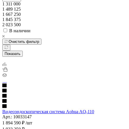
1 311 000
1 489 125
1 667 250
1 845 375
2 023 500
В наличии
Очистить фильтр
Показать
Видеоэндоскопическая система Aohua AQ-110
Арт.: 10033147
1 894 590
₽
/шт