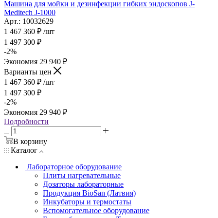
Машина для мойки и дезинфекции гибких эндоскопов J-
Meditech J-1000
Арт.: 10032629
1 467 360
₽
/шт
1 497 300
₽
-
2
%
Экономия
29 940
₽
Варианты цен
1 467 360
₽
/шт
1 497 300
₽
-
2
%
Экономия
29 940
₽
Подробности
В корзину
Каталог
Лабораторное оборудование
Плиты нагревательные
Дозаторы лабораторные
Продукция BioSan (Латвия)
Инкубаторы и термостаты
Вспомогательное оборудование