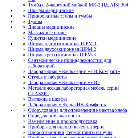
Тумба с 2-чашечной мойкой МК-2 НД AISI 304
Шкафы медицинские
Прикроватные столы и тумбы
Тумбы
Диваны медицинские
Массажные столы
Кушетки медицинские
Ширма односекционная ШРМ-1
Ширма двухсекционная ШРМ-2
Ширма трехсекционная ШРМ-3
Сантехнические принадлежностии для
лабораторий
Лабораторная мебель серии «НВ-Комфорт»
Стулья и табуреты
Лабораторная мебель серии «НВ»
Металлическая лабораторная мебель серии
CLASSIC
Вытяжные шкафы
Лабораторная мебель «НВ-Комфорт»
Оборудование для определения качества хлеба
Определение влажности
Измельчение и пробоподготовка
Приборы для оценки качества зерна
Пробоотборники, термоштанги и щупы
Приборы для определения числа падения