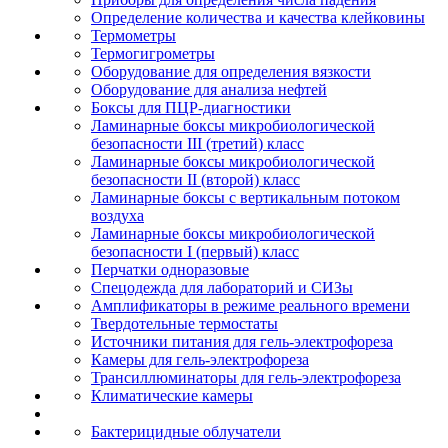
Определение количества и качества клейковины
Термометры
Термогигрометры
Оборудование для определения вязкости
Оборудование для анализа нефтей
Боксы для ПЦР-диагностики
Ламинарные боксы микробиологической
безопасности III (третий) класс
Ламинарные боксы микробиологической
безопасности II (второй) класс
Ламинарные боксы с вертикальным потоком
воздуха
Ламинарные боксы микробиологической
безопасности I (первый) класс
Перчатки одноразовые
Спецодежда для лабораторий и СИЗы
Амплификаторы в режиме реального времени
Твердотельные термостаты
Источники питания для гель-электрофореза
Камеры для гель-электрофореза
Трансиллюминаторы для гель-электрофореза
Климатические камеры
Бактерицидные облучатели