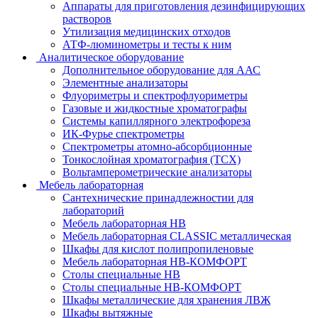
Аппараты для приготовления дезинфицирующих
растворов
Утилизация медицинских отходов
АТФ-люминометры и тесты к ним
Аналитическое оборудование
Дополнительное оборудование для ААС
Элементные анализаторы
Флуориметры и спектрофлуориметры
Газовые и жидкостные хроматографы
Системы капиллярного электрофореза
ИК-Фурье спектрометры
Спектрометры атомно-абсорбционные
Тонкослойная хроматография (ТСХ)
Вольтамперометрические анализаторы
Мебель лабораторная
Сантехнические принадлежностии для
лабораторий
Мебель лабораторная НВ
Мебель лабораторная CLASSIC металлическая
Шкафы для кислот полипропиленовые
Мебель лабораторная НВ-КОМФОРТ
Столы специальные НВ
Столы специальные НВ-КОМФОРТ
Шкафы металлические для хранения ЛВЖ
Шкафы вытяжные