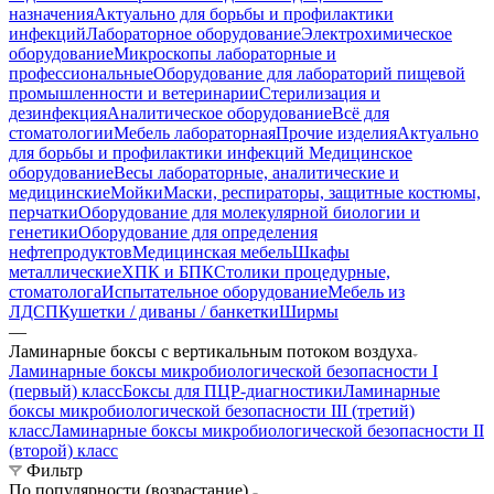
назначения
Актуально для борьбы и профилактики
инфекций
Лабораторное оборудование
Электрохимическое
оборудование
Микроскопы лабораторные и
профессиональные
Оборудование для лабораторий пищевой
промышленности и ветеринарии
Стерилизация и
дезинфекция
Аналитическое оборудование
Всё для
стоматологии
Мебель лабораторная
Прочие изделия
Актуально
для борьбы и профилактики инфекций
Медицинское
оборудование
Весы лабораторные, аналитические и
медицинские
Мойки
Маски, респираторы, защитные костюмы,
перчатки
Оборудование для молекулярной биологии и
генетики
Оборудование для определения
нефтепродуктов
Медицинская мебель
Шкафы
металлические
ХПК и БПК
Столики процедурные,
стоматолога
Испытательное оборудование
Мебель из
ЛДСП
Кушетки / диваны / банкетки
Ширмы
—
Ламинарные боксы с вертикальным потоком воздуха
Ламинарные боксы микробиологической безопасности I
(первый) класс
Боксы для ПЦР-диагностики
Ламинарные
боксы микробиологической безопасности III (третий)
класс
Ламинарные боксы микробиологической безопасности II
(второй) класс
Фильтр
По популярности (возрастание)