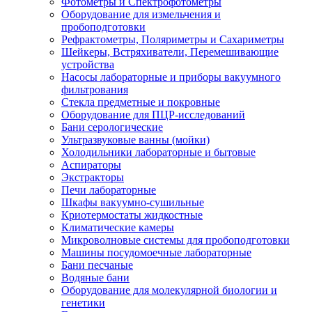
Фотометры и Спектрофотометры
Оборудование для измельчения и
пробоподготовки
Рефрактометры, Поляриметры и Сахариметры
Шейкеры, Встряхиватели, Перемешивающие
устройства
Насосы лабораторные и приборы вакуумного
фильтрования
Стекла предметные и покровные
Оборудование для ПЦР-исследований
Бани серологические
Ультразвуковые ванны (мойки)
Холодильники лабораторные и бытовые
Аспираторы
Экстракторы
Печи лабораторные
Шкафы вакуумно-сушильные
Криотермостаты жидкостные
Климатические камеры
Микроволновые системы для пробоподготовки
Машины посудомоечные лабораторные
Бани песчаные
Водяные бани
Оборудование для молекулярной биологии и
генетики