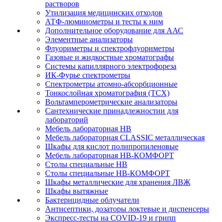
растворов
Утилизация медицинских отходов
АТФ-люминометры и тесты к ним
Дополнительное оборудование для ААС
Элементные анализаторы
Флуориметры и спектрофлуориметры
Газовые и жидкостные хроматографы
Системы капиллярного электрофореза
ИК-Фурье спектрометры
Спектрометры атомно-абсорбционные
Тонкослойная хроматография (ТСХ)
Вольтамперометрические анализаторы
Сантехнические принадлежностии для
лабораторий
Мебель лабораторная НВ
Мебель лабораторная CLASSIC металлическая
Шкафы для кислот полипропиленовые
Мебель лабораторная НВ-КОМФОРТ
Столы специальные НВ
Столы специальные НВ-КОМФОРТ
Шкафы металлические для хранения ЛВЖ
Шкафы вытяжные
Бактерицидные облучатели
Антисептики, дозаторы локтевые и диспенсеры
Экспресс-тесты на COVID-19 и грипп