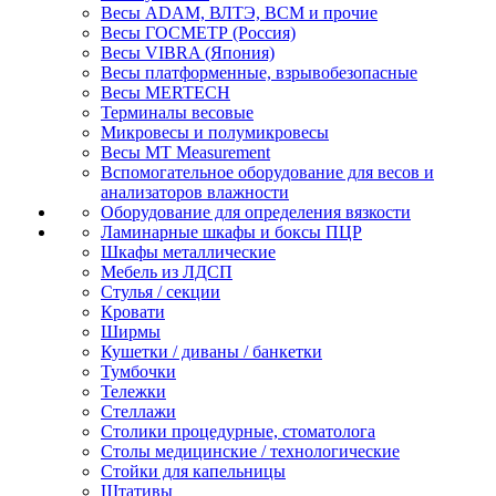
Весы ADAM, ВЛТЭ, BCM и прочие
Весы ГОСМЕТР (Россия)
Весы VIBRA (Япония)
Весы платформенные, взрывобезопасные
Весы MERTECH
Терминалы весовые
Микровесы и полумикровесы
Весы MT Measurement
Вспомогательное оборудование для весов и
анализаторов влажности
Оборудование для определения вязкости
Ламинарные шкафы и боксы ПЦР
Шкафы металлические
Мебель из ЛДСП
Стулья / секции
Кровати
Ширмы
Кушетки / диваны / банкетки
Тумбочки
Тележки
Стеллажи
Столики процедурные, стоматолога
Столы медицинские / технологические
Стойки для капельницы
Штативы