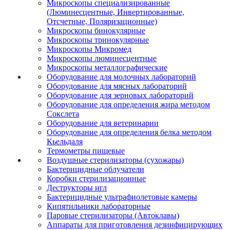
Микроскопы специализированные
(Люминесцентные, Инвертированные,
Отсчетные, Поляризационные)
Микроскопы бинокулярные
Микроскопы тринокулярные
Микроскопы Микромед
Микроскопы люминесцентные
Микроскопы металлографические
Оборудование для молочных лабораторий
Оборудование для мясных лабораторий
Оборудование для зерновых лабораторий
Оборудование для определения жира методом
Сокслета
Оборудование для ветеринарии
Оборудование для определения белка методом
Кьельдаля
Термометры пищевые
Воздушные стерилизаторы (сухожары)
Бактерицидные облучатели
Коробки стерилизационные
Деструкторы игл
Бактерицидные ультрафиолетовые камеры
Кипятильники лабораторные
Паровые стерилизаторы (Автоклавы)
Аппараты для приготовления дезинфицирующих