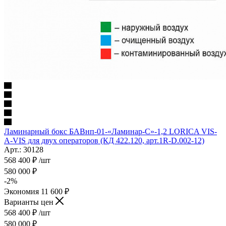
Ламинарный бокс БАВнп-01-«Ламинар-C»-1,2 LORICA VIS-
A-VIS для двух операторов (КД 422.120, арт.1R-D.002-12)
Арт.: 30128
568 400
₽
/шт
580 000
₽
-
2
%
Экономия
11 600
₽
Варианты цен
568 400
₽
/шт
580 000
₽