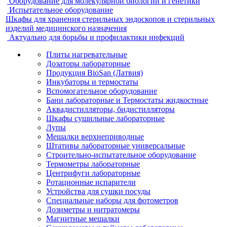
Оборудование для молекулярной биологии и генетики
Испытательное оборудование
Шкафы для хранения стерильных эндоскопов и стерильных
изделий медицинского назначения
Актуально для борьбы и профилактики инфекций
Плиты нагревательные
Дозаторы лабораторные
Продукция BioSan (Латвия)
Инкубаторы и термостаты
Вспомогательное оборудование
Бани лабораторные и Термостаты жидкостные
Аквадистилляторы, бидистилляторы
Шкафы сушильные лабораторные
Лупы
Мешалки верхнеприводные
Штативы лабораторные универсальные
Строительно-испытательное оборудование
Термометры лабораторные
Центрифуги лабораторные
Ротационные испарители
Устройства для сушки посуды
Специальные наборы для фотометров
Дозиметры и нитратомеры
Магнитные мешалки