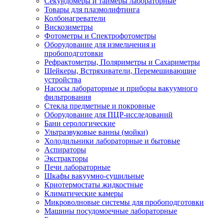
Секундомеры и таймеры лабораторные
Товары для плазмолифтинга
Колбонагреватели
Вискозиметры
Фотометры и Спектрофотометры
Оборудование для измельчения и
пробоподготовки
Рефрактометры, Поляриметры и Сахариметры
Шейкеры, Встряхиватели, Перемешивающие
устройства
Насосы лабораторные и приборы вакуумного
фильтрования
Стекла предметные и покровные
Оборудование для ПЦР-исследований
Бани серологические
Ультразвуковые ванны (мойки)
Холодильники лабораторные и бытовые
Аспираторы
Экстракторы
Печи лабораторные
Шкафы вакуумно-сушильные
Криотермостаты жидкостные
Климатические камеры
Микроволновые системы для пробоподготовки
Машины посудомоечные лабораторные