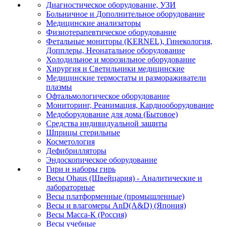
Диагностическое оборудование, УЗИ
Больничное и Дополнительное оборудование
Медицинские анализаторы
Физиотерапевтическое оборудование
Фетальные мониторы (KERNEL), Гинекология,
Допплеры, Неонатальное оборудование
Холодильное и морозильное оборудование
Хирургия и Светильники медицинские
Медицинские термостаты и размораживатели
плазмы
Офтальмологическое оборудование
Мониторинг, Реанимация, Кардиооборудование
Медоборудование для дома (Бытовое)
Средства индивидуальной защиты
Шприцы стерильные
Косметология
Дефибрилляторы
Эндоскопическое оборудование
Гири и наборы гирь
Весы Ohaus (Швейцария) - Аналитические и
лабораторные
Весы платформенные (промышленные)
Весы и влагомеры AnD(A&D) (Япония)
Весы Масса-К (Россия)
Весы учебные