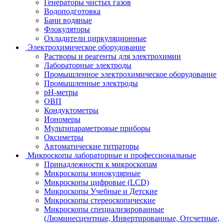
Генераторы чистых газов
Водоподготовка
Бани водяные
Флокуляторы
Охладители циркуляционные
Электрохимическое оборудование
Растворы и реагенты для электрохимии
Лабораторные электроды
Промышленное электрохимическое оборудование
Промышленные электроды
pH-метры
ОВП
Кондуктометры
Иономеры
Мультипараметровые приборы
Оксиметры
Автоматические титраторы
Микроскопы лабораторные и профессиональные
Принадлежности к микроскопам
Микроскопы монокулярные
Микроскопы цифровые (LCD)
Микроскопы Учебные и Детские
Микроскопы стереоскопические
Микроскопы специализированные
(Люминесцентные, Инвертированные, Отсчетные,