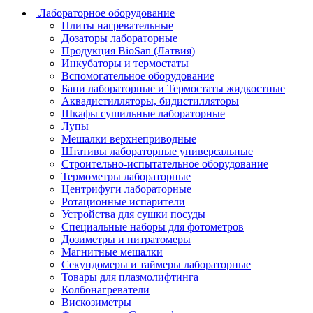
Лабораторное оборудование
Плиты нагревательные
Дозаторы лабораторные
Продукция BioSan (Латвия)
Инкубаторы и термостаты
Вспомогательное оборудование
Бани лабораторные и Термостаты жидкостные
Аквадистилляторы, бидистилляторы
Шкафы сушильные лабораторные
Лупы
Мешалки верхнеприводные
Штативы лабораторные универсальные
Строительно-испытательное оборудование
Термометры лабораторные
Центрифуги лабораторные
Ротационные испарители
Устройства для сушки посуды
Специальные наборы для фотометров
Дозиметры и нитратомеры
Магнитные мешалки
Секундомеры и таймеры лабораторные
Товары для плазмолифтинга
Колбонагреватели
Вискозиметры