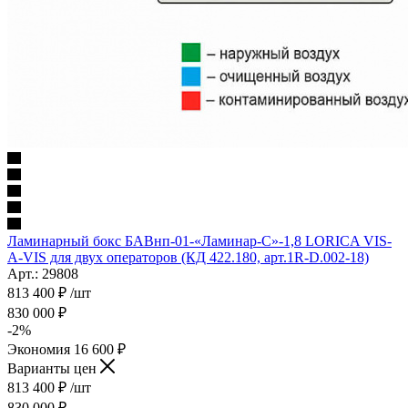
Ламинарный бокс БАВнп-01-«Ламинар-C»-1,8 LORICA VIS-
A-VIS для двух операторов (КД 422.180, арт.1R-D.002-18)
Арт.: 29808
813 400
₽
/шт
830 000
₽
-
2
%
Экономия
16 600
₽
Варианты цен
813 400
₽
/шт
830 000
₽