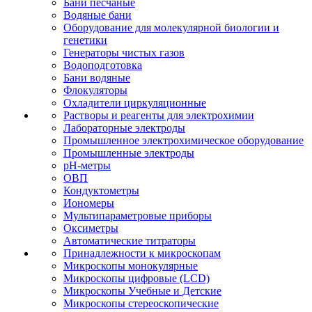
Бани песчаные
Водяные бани
Оборудование для молекулярной биологии и
генетики
Генераторы чистых газов
Водоподготовка
Бани водяные
Флокуляторы
Охладители циркуляционные
Растворы и реагенты для электрохимии
Лабораторные электроды
Промышленное электрохимическое оборудование
Промышленные электроды
pH-метры
ОВП
Кондуктометры
Иономеры
Мультипараметровые приборы
Оксиметры
Автоматические титраторы
Принадлежности к микроскопам
Микроскопы монокулярные
Микроскопы цифровые (LCD)
Микроскопы Учебные и Детские
Микроскопы стереоскопические