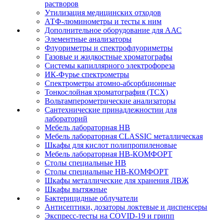
растворов
Утилизация медицинских отходов
АТФ-люминометры и тесты к ним
Дополнительное оборудование для ААС
Элементные анализаторы
Флуориметры и спектрофлуориметры
Газовые и жидкостные хроматографы
Системы капиллярного электрофореза
ИК-Фурье спектрометры
Спектрометры атомно-абсорбционные
Тонкослойная хроматография (ТСХ)
Вольтамперометрические анализаторы
Сантехнические принадлежностии для
лабораторий
Мебель лабораторная НВ
Мебель лабораторная CLASSIC металлическая
Шкафы для кислот полипропиленовые
Мебель лабораторная НВ-КОМФОРТ
Столы специальные НВ
Столы специальные НВ-КОМФОРТ
Шкафы металлические для хранения ЛВЖ
Шкафы вытяжные
Бактерицидные облучатели
Антисептики, дозаторы локтевые и диспенсеры
Экспресс-тесты на COVID-19 и грипп