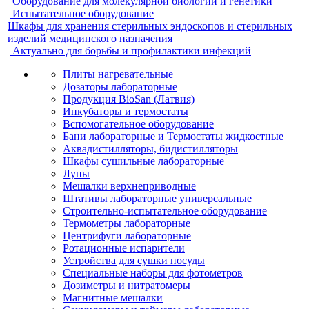
Оборудование для молекулярной биологии и генетики
Испытательное оборудование
Шкафы для хранения стерильных эндоскопов и стерильных
изделий медицинского назначения
Актуально для борьбы и профилактики инфекций
Плиты нагревательные
Дозаторы лабораторные
Продукция BioSan (Латвия)
Инкубаторы и термостаты
Вспомогательное оборудование
Бани лабораторные и Термостаты жидкостные
Аквадистилляторы, бидистилляторы
Шкафы сушильные лабораторные
Лупы
Мешалки верхнеприводные
Штативы лабораторные универсальные
Строительно-испытательное оборудование
Термометры лабораторные
Центрифуги лабораторные
Ротационные испарители
Устройства для сушки посуды
Специальные наборы для фотометров
Дозиметры и нитратомеры
Магнитные мешалки