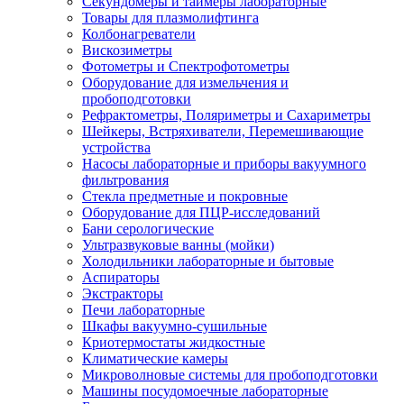
Секундомеры и таймеры лабораторные
Товары для плазмолифтинга
Колбонагреватели
Вискозиметры
Фотометры и Спектрофотометры
Оборудование для измельчения и
пробоподготовки
Рефрактометры, Поляриметры и Сахариметры
Шейкеры, Встряхиватели, Перемешивающие
устройства
Насосы лабораторные и приборы вакуумного
фильтрования
Стекла предметные и покровные
Оборудование для ПЦР-исследований
Бани серологические
Ультразвуковые ванны (мойки)
Холодильники лабораторные и бытовые
Аспираторы
Экстракторы
Печи лабораторные
Шкафы вакуумно-сушильные
Криотермостаты жидкостные
Климатические камеры
Микроволновые системы для пробоподготовки
Машины посудомоечные лабораторные