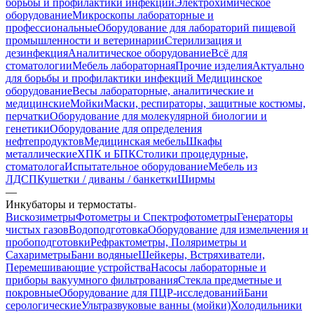
борьбы и профилактики инфекций
Электрохимическое
оборудование
Микроскопы лабораторные и
профессиональные
Оборудование для лабораторий пищевой
промышленности и ветеринарии
Стерилизация и
дезинфекция
Аналитическое оборудование
Всё для
стоматологии
Мебель лабораторная
Прочие изделия
Актуально
для борьбы и профилактики инфекций
Медицинское
оборудование
Весы лабораторные, аналитические и
медицинские
Мойки
Маски, респираторы, защитные костюмы,
перчатки
Оборудование для молекулярной биологии и
генетики
Оборудование для определения
нефтепродуктов
Медицинская мебель
Шкафы
металлические
ХПК и БПК
Столики процедурные,
стоматолога
Испытательное оборудование
Мебель из
ЛДСП
Кушетки / диваны / банкетки
Ширмы
—
Инкубаторы и термостаты
Вискозиметры
Фотометры и Спектрофотометры
Генераторы
чистых газов
Водоподготовка
Оборудование для измельчения и
пробоподготовки
Рефрактометры, Поляриметры и
Сахариметры
Бани водяные
Шейкеры, Встряхиватели,
Перемешивающие устройства
Насосы лабораторные и
приборы вакуумного фильтрования
Стекла предметные и
покровные
Оборудование для ПЦР-исследований
Бани
серологические
Ультразвуковые ванны (мойки)
Холодильники