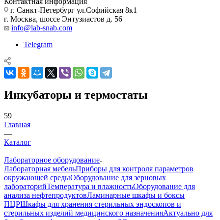
Контактная информация
г. Санкт-Петербург ул.Софийская 8к1
г. Москва, шоссе Энтузиастов д. 56
info@lab-snab.com
Telegram
Инкубаторы и термостаты
59
Главная
—
Каталог
—
Лабораторное оборудование
Лабораторная мебель
Приборы для контроля параметров
окружающей среды
Оборудование для зерновых
лабораторий
Температура и влажность
Оборудование для
анализа нефтепродуктов
Ламинарные шкафы и боксы
ПЦР
Шкафы для хранения стерильных эндоскопов и
стерильных изделий медицинского назначения
Актуально для