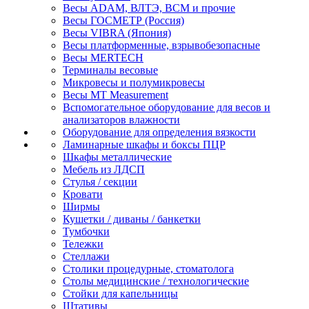
Весы ADAM, ВЛТЭ, BCM и прочие
Весы ГОСМЕТР (Россия)
Весы VIBRA (Япония)
Весы платформенные, взрывобезопасные
Весы MERTECH
Терминалы весовые
Микровесы и полумикровесы
Весы MT Measurement
Вспомогательное оборудование для весов и
анализаторов влажности
Оборудование для определения вязкости
Ламинарные шкафы и боксы ПЦР
Шкафы металлические
Мебель из ЛДСП
Стулья / секции
Кровати
Ширмы
Кушетки / диваны / банкетки
Тумбочки
Тележки
Стеллажи
Столики процедурные, стоматолога
Столы медицинские / технологические
Стойки для капельницы
Штативы