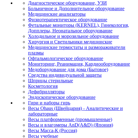
Диагностическое оборудование, УЗИ
Больничное и Дополнительное оборудование
Медицинские анализаторы
Физиотерапевтическое оборудование
Фетальные мониторы (KERNEL), Гинекология,
Допплеры, Неонатальное оборудование
Холодильное и морозильное оборудование
Хирургия и Светильники медицинские
Медицинские термостаты и размораживатели
плазмы
Офтальмологическое оборудование
Мониторинг, Реанимация, Кардиооборудование
Медоборудование для дома (Бытовое)
Средства индивидуальной защиты
Шприцы стерильные
Косметология
Дефибрилляторы
Эндоскопическое оборудование
Гири и наборы гирь
Весы Ohaus (Швейцария) - Аналитические и
лабораторные
Весы платформенные (промышленные)
Весы и влагомеры AnD(A&D) (Япония)
Весы Масса-К (Россия)
Весы учебные