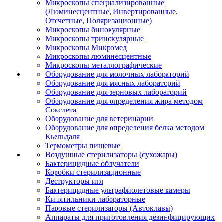
Микроскопы специализированные
(Люминесцентные, Инвертированные,
Отсчетные, Поляризационные)
Микроскопы бинокулярные
Микроскопы тринокулярные
Микроскопы Микромед
Микроскопы люминесцентные
Микроскопы металлографические
Оборудование для молочных лабораторий
Оборудование для мясных лабораторий
Оборудование для зерновых лабораторий
Оборудование для определения жира методом
Сокслета
Оборудование для ветеринарии
Оборудование для определения белка методом
Кьельдаля
Термометры пищевые
Воздушные стерилизаторы (сухожары)
Бактерицидные облучатели
Коробки стерилизационные
Деструкторы игл
Бактерицидные ультрафиолетовые камеры
Кипятильники лабораторные
Паровые стерилизаторы (Автоклавы)
Аппараты для приготовления дезинфицирующих