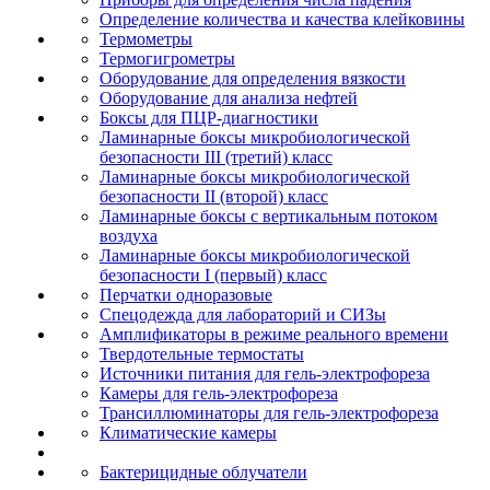
Определение количества и качества клейковины
Термометры
Термогигрометры
Оборудование для определения вязкости
Оборудование для анализа нефтей
Боксы для ПЦР-диагностики
Ламинарные боксы микробиологической
безопасности III (третий) класс
Ламинарные боксы микробиологической
безопасности II (второй) класс
Ламинарные боксы с вертикальным потоком
воздуха
Ламинарные боксы микробиологической
безопасности I (первый) класс
Перчатки одноразовые
Спецодежда для лабораторий и СИЗы
Амплификаторы в режиме реального времени
Твердотельные термостаты
Источники питания для гель-электрофореза
Камеры для гель-электрофореза
Трансиллюминаторы для гель-электрофореза
Климатические камеры
Бактерицидные облучатели