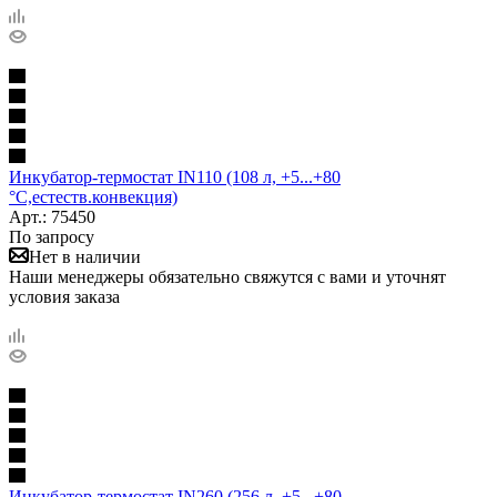
Инкубатор-термостат IN110 (108 л, +5...+80
°С,естеств.конвекция)
Арт.: 75450
По запросу
Нет в наличии
Наши менеджеры обязательно свяжутся с вами и уточнят
условия заказа
Инкубатор-термостат IN260 (256 л, +5...+80