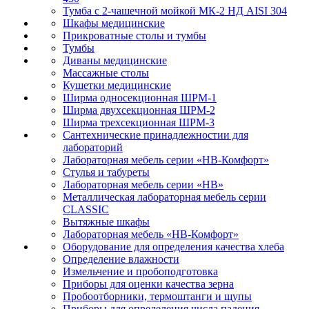
Тумба с 2-чашечной мойкой МК-2 НД AISI 304
Шкафы медицинские
Прикроватные столы и тумбы
Тумбы
Диваны медицинские
Массажные столы
Кушетки медицинские
Ширма односекционная ШРМ-1
Ширма двухсекционная ШРМ-2
Ширма трехсекционная ШРМ-3
Сантехнические принадлежностии для
лабораторий
Лабораторная мебель серии «НВ-Комфорт»
Стулья и табуреты
Лабораторная мебель серии «НВ»
Металлическая лабораторная мебель серии
CLASSIC
Вытяжные шкафы
Лабораторная мебель «НВ-Комфорт»
Оборудование для определения качества хлеба
Определение влажности
Измельчение и пробоподготовка
Приборы для оценки качества зерна
Пробоотборники, термоштанги и щупы
Приборы для определения числа падения