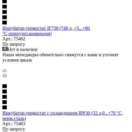
Инкубатор-термостат IF750 (749 л, +5...+80
°С,принудит.конвекция)
Арт.: 75462
По запросу
Нет в наличии
Наши менеджеры обязательно свяжутся с вами и уточнят
условия заказа
Инкубатор-термостат с охлаждением IPP30 (32 л,0...+70 °С,
нерж.сталь)
Арт.: 75463
По запросу