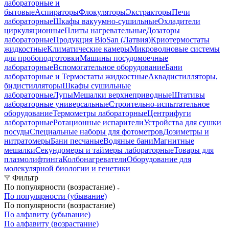
лабораторные и
бытовые
Аспираторы
Флокуляторы
Экстракторы
Печи
лабораторные
Шкафы вакуумно-сушильные
Охладители
циркуляционные
Плиты нагревательные
Дозаторы
лабораторные
Продукция BioSan (Латвия)
Криотермостаты
жидкостные
Климатические камеры
Микроволновые системы
для пробоподготовки
Машины посудомоечные
лабораторные
Вспомогательное оборудование
Бани
лабораторные и Термостаты жидкостные
Аквадистилляторы,
бидистилляторы
Шкафы сушильные
лабораторные
Лупы
Мешалки верхнеприводные
Штативы
лабораторные универсальные
Строительно-испытательное
оборудование
Термометры лабораторные
Центрифуги
лабораторные
Ротационные испарители
Устройства для сушки
посуды
Специальные наборы для фотометров
Дозиметры и
нитратомеры
Бани песчаные
Водяные бани
Магнитные
мешалки
Секундомеры и таймеры лабораторные
Товары для
плазмолифтинга
Колбонагреватели
Оборудование для
молекулярной биологии и генетики
Фильтр
По популярности (возрастание)
По популярности (убывание)
По популярности (возрастание)
По алфавиту (убывание)
По алфавиту (возрастание)