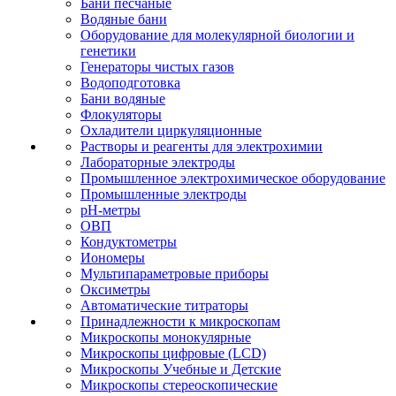
Бани песчаные
Водяные бани
Оборудование для молекулярной биологии и
генетики
Генераторы чистых газов
Водоподготовка
Бани водяные
Флокуляторы
Охладители циркуляционные
Растворы и реагенты для электрохимии
Лабораторные электроды
Промышленное электрохимическое оборудование
Промышленные электроды
pH-метры
ОВП
Кондуктометры
Иономеры
Мультипараметровые приборы
Оксиметры
Автоматические титраторы
Принадлежности к микроскопам
Микроскопы монокулярные
Микроскопы цифровые (LCD)
Микроскопы Учебные и Детские
Микроскопы стереоскопические