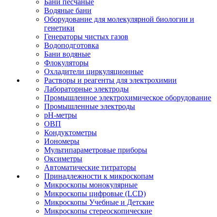
Бани песчаные
Водяные бани
Оборудование для молекулярной биологии и
генетики
Генераторы чистых газов
Водоподготовка
Бани водяные
Флокуляторы
Охладители циркуляционные
Растворы и реагенты для электрохимии
Лабораторные электроды
Промышленное электрохимическое оборудование
Промышленные электроды
pH-метры
ОВП
Кондуктометры
Иономеры
Мультипараметровые приборы
Оксиметры
Автоматические титраторы
Принадлежности к микроскопам
Микроскопы монокулярные
Микроскопы цифровые (LCD)
Микроскопы Учебные и Детские
Микроскопы стереоскопические