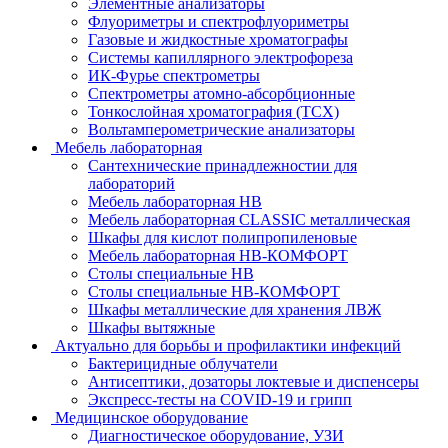
Элементные анализаторы
Флуориметры и спектрофлуориметры
Газовые и жидкостные хроматографы
Системы капиллярного электрофореза
ИК-Фурье спектрометры
Спектрометры атомно-абсорбционные
Тонкослойная хроматография (ТСХ)
Вольтамперометрические анализаторы
Мебель лабораторная
Сантехнические принадлежностии для
лабораторий
Мебель лабораторная НВ
Мебель лабораторная CLASSIC металлическая
Шкафы для кислот полипропиленовые
Мебель лабораторная НВ-КОМФОРТ
Столы специальные НВ
Столы специальные НВ-КОМФОРТ
Шкафы металлические для хранения ЛВЖ
Шкафы вытяжные
Актуально для борьбы и профилактики инфекций
Бактерицидные облучатели
Антисептики, дозаторы локтевые и диспенсеры
Экспресс-тесты на COVID-19 и грипп
Медицинское оборудование
Диагностическое оборудование, УЗИ