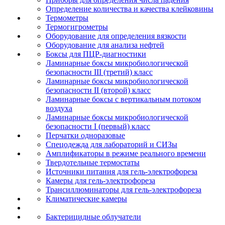
Определение количества и качества клейковины
Термометры
Термогигрометры
Оборудование для определения вязкости
Оборудование для анализа нефтей
Боксы для ПЦР-диагностики
Ламинарные боксы микробиологической
безопасности III (третий) класс
Ламинарные боксы микробиологической
безопасности II (второй) класс
Ламинарные боксы с вертикальным потоком
воздуха
Ламинарные боксы микробиологической
безопасности I (первый) класс
Перчатки одноразовые
Спецодежда для лабораторий и СИЗы
Амплификаторы в режиме реального времени
Твердотельные термостаты
Источники питания для гель-электрофореза
Камеры для гель-электрофореза
Трансиллюминаторы для гель-электрофореза
Климатические камеры
Бактерицидные облучатели