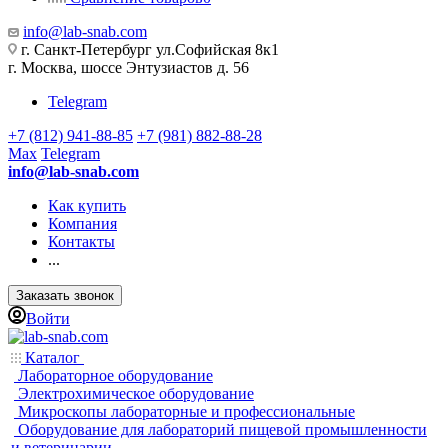
info@lab-snab.com
г. Санкт-Петербург ул.Софийская 8к1
г. Москва, шоссе Энтузиастов д. 56
Telegram
+7 (812) 941-88-85
+7 (981) 882-88-28
Max
Telegram
info@lab-snab.com
Как купить
Компания
Контакты
...
Заказать звонок
Войти
Каталог
Лабораторное оборудование
Электрохимическое оборудование
Микроскопы лабораторные и профессиональные
Оборудование для лабораторий пищевой промышленности
и ветеринарии