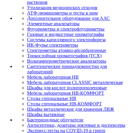
растворов
Утилизация медицинских отходов
АТФ-люминометры и тесты к ним
Дополнительное оборудование для ААС
Элементные анализаторы
Флуориметры и спектрофлуориметры
Газовые и жидкостные хроматографы
Системы капиллярного электрофореза
ИК-Фурье спектрометры
Спектрометры атомно-абсорбционные
Тонкослойная хроматография (ТСХ)
Вольтамперометрические анализаторы
Сантехнические принадлежностии для
лабораторий
Мебель лабораторная НВ
Мебель лабораторная CLASSIC металлическая
Шкафы для кислот полипропиленовые
Мебель лабораторная НВ-КОМФОРТ
Столы специальные НВ
Столы специальные НВ-КОМФОРТ
Шкафы металлические для хранения ЛВЖ
Шкафы вытяжные
Бактерицидные облучатели
Антисептики, дозаторы локтевые и диспенсеры
Экспресс-тесты на COVID-19 и грипп