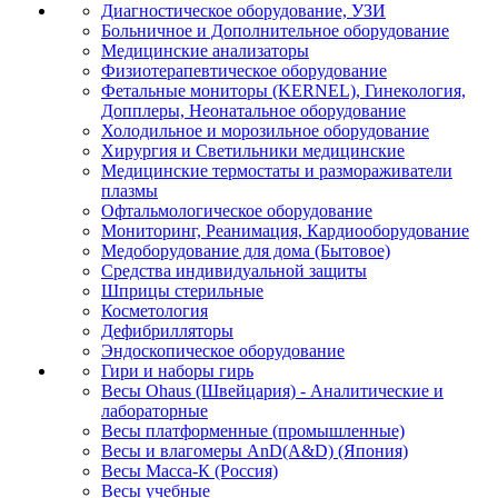
Диагностическое оборудование, УЗИ
Больничное и Дополнительное оборудование
Медицинские анализаторы
Физиотерапевтическое оборудование
Фетальные мониторы (KERNEL), Гинекология,
Допплеры, Неонатальное оборудование
Холодильное и морозильное оборудование
Хирургия и Светильники медицинские
Медицинские термостаты и размораживатели
плазмы
Офтальмологическое оборудование
Мониторинг, Реанимация, Кардиооборудование
Медоборудование для дома (Бытовое)
Средства индивидуальной защиты
Шприцы стерильные
Косметология
Дефибрилляторы
Эндоскопическое оборудование
Гири и наборы гирь
Весы Ohaus (Швейцария) - Аналитические и
лабораторные
Весы платформенные (промышленные)
Весы и влагомеры AnD(A&D) (Япония)
Весы Масса-К (Россия)
Весы учебные