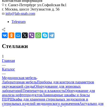
Контактная информация
г. Санкт-Петербург ул.Софийская 8к1
г. Москва, шоссе Энтузиастов д. 56
info@lab-snab.com
Telegram
Стеллажи
1
Главная
—
Каталог
—
Медицинская мебель
Лабораторная мебель
Приборы для контроля параметров
окружающей среды
Оборудование для зерновых
лабораторий
Температура и влажность
Оборудование для
анализа нефтепродуктов
Ламинарные шкафы и боксы
ПЦР
Шкафы для хранения стерильных эндоскопов и
стерильных изделий медицинского назначения
Актуально для