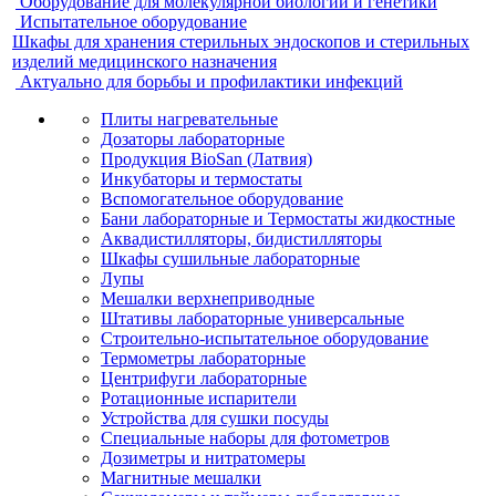
Оборудование для молекулярной биологии и генетики
Испытательное оборудование
Шкафы для хранения стерильных эндоскопов и стерильных
изделий медицинского назначения
Актуально для борьбы и профилактики инфекций
Плиты нагревательные
Дозаторы лабораторные
Продукция BioSan (Латвия)
Инкубаторы и термостаты
Вспомогательное оборудование
Бани лабораторные и Термостаты жидкостные
Аквадистилляторы, бидистилляторы
Шкафы сушильные лабораторные
Лупы
Мешалки верхнеприводные
Штативы лабораторные универсальные
Строительно-испытательное оборудование
Термометры лабораторные
Центрифуги лабораторные
Ротационные испарители
Устройства для сушки посуды
Специальные наборы для фотометров
Дозиметры и нитратомеры
Магнитные мешалки