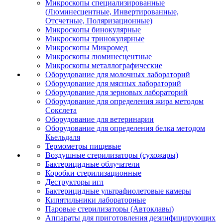
Микроскопы специализированные
(Люминесцентные, Инвертированные,
Отсчетные, Поляризационные)
Микроскопы бинокулярные
Микроскопы тринокулярные
Микроскопы Микромед
Микроскопы люминесцентные
Микроскопы металлографические
Оборудование для молочных лабораторий
Оборудование для мясных лабораторий
Оборудование для зерновых лабораторий
Оборудование для определения жира методом
Сокслета
Оборудование для ветеринарии
Оборудование для определения белка методом
Кьельдаля
Термометры пищевые
Воздушные стерилизаторы (сухожары)
Бактерицидные облучатели
Коробки стерилизационные
Деструкторы игл
Бактерицидные ультрафиолетовые камеры
Кипятильники лабораторные
Паровые стерилизаторы (Автоклавы)
Аппараты для приготовления дезинфицирующих