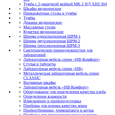
Тумба с 2-чашечной мойкой МК-2 НД AISI 304
Шкафы медицинские
Прикроватные столы и тумбы
Тумбы
Диваны медицинские
Массажные столы
Кушетки медицинские
Ширма односекционная ШРМ-1
Ширма двухсекционная ШРМ-2
Ширма трехсекционная ШРМ-3
Сантехнические принадлежностии для
лабораторий
Лабораторная мебель серии «НВ-Комфорт»
Стулья и табуреты
Лабораторная мебель серии «НВ»
Металлическая лабораторная мебель серии
CLASSIC
Вытяжные шкафы
Лабораторная мебель «НВ-Комфорт»
Оборудование для определения качества хлеба
Определение влажности
Измельчение и пробоподготовка
Приборы для оценки качества зерна
Пробоотборники, термоштанги и щупы
Приборы для определения числа падения