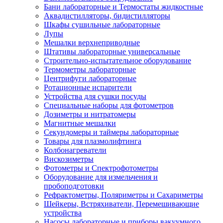
Бани лабораторные и Термостаты жидкостные
Аквадистилляторы, бидистилляторы
Шкафы сушильные лабораторные
Лупы
Мешалки верхнеприводные
Штативы лабораторные универсальные
Строительно-испытательное оборудование
Термометры лабораторные
Центрифуги лабораторные
Ротационные испарители
Устройства для сушки посуды
Специальные наборы для фотометров
Дозиметры и нитратомеры
Магнитные мешалки
Секундомеры и таймеры лабораторные
Товары для плазмолифтинга
Колбонагреватели
Вискозиметры
Фотометры и Спектрофотометры
Оборудование для измельчения и
пробоподготовки
Рефрактометры, Поляриметры и Сахариметры
Шейкеры, Встряхиватели, Перемешивающие
устройства
Насосы лабораторные и приборы вакуумного