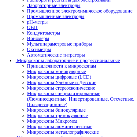
Лабораторные электроды
Промышленное электрохимическое оборудование
Промышленные электроды
pH-метры
ОВП
Кондуктометры
Иономеры
Мультипараметровые приборы
Оксиметры
Автоматические титраторы
Микроскопы лабораторные и профессиональные
Принадлежности к микроскопам
Микроскопы монокулярные
Микроскопы цифровые (LCD)
Микроскопы Учебные и Детские
Микроскопы стереоскопические
Микроскопы специализированные
(Люминесцентные, Инвертированные, Отсчетные,
Поляризационные)
Микроскопы бинокулярные
Микроскопы тринокулярные
Микроскопы Микромед
Микроскопы люминесцентные
Микроскопы металлографические