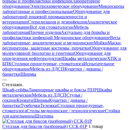
борьбы и профилактики инфекций
Лабораторное
оборудование
Электрохимическое оборудование
Микроскопы
лабораторные и профессиональные
Оборудование для
лабораторий пищевой промышленности и
ветеринарии
Стерилизация и дезинфекция
Аналитическое
оборудование
Всё для стоматологии
Мебель
лабораторная
Прочие изделия
Актуально для борьбы и
профилактики инфекций
Медицинское оборудование
Весы
лабораторные, аналитические и медицинские
Мойки
Маски,
респираторы, защитные костюмы, перчатки
Оборудование для
молекулярной биологии и генетики
Оборудование для
определения нефтепродуктов
Шкафы металлические
ХПК и
БПК
Столики процедурные, стоматолога
Испытательное
оборудование
Мебель из ЛДСП
Кушетки / диваны /
банкетки
Ширмы
—
Стеллажи
Шкаф-сейфы
Ламинарные шкафы и боксы ПЦР
Шкафы
металлические
Мебель из ЛДСП
Стулья /
секции
Кровати
Ширмы
Кушетки / диваны /
банкетки
Тумбочки
Тележки
Столики процедурные,
стоматолога
Столы медицинские / технологические
Стойки
для капельницы
Штативы
Стеллаж для биксов (разборный) ССК-01Р
1 товар