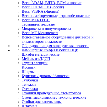
Весы ADAM, ВЛТЭ, BCM и прочие
Весы ГОСМЕТР (Россия)
Весы VIBRA (Япония)
Весы платформенные, взрывобезопасные
Весы MERTECH
Терминалы весовые
Микровесы и полумикровесы
Весы MT Measurement
Вспомогательное оборудование для весов и
анализаторов влажности
Оборудование для определения вязкости
Ламинарные шкафы и боксы ПЦР
Шкафы металлические
Мебель из ЛДСП
Стулья / секции
Кровати
Ширмы
Кушетки / диваны / банкетки
Тумбочки
Тележки
Стеллажи
Столики процедурные, стоматолога
Столы медицинские / технологические
Стойки для капельницы
Штативы