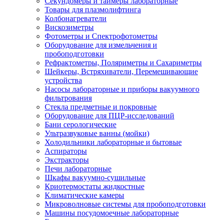
Секундомеры и таймеры лабораторные
Товары для плазмолифтинга
Колбонагреватели
Вискозиметры
Фотометры и Спектрофотометры
Оборудование для измельчения и
пробоподготовки
Рефрактометры, Поляриметры и Сахариметры
Шейкеры, Встряхиватели, Перемешивающие
устройства
Насосы лабораторные и приборы вакуумного
фильтрования
Стекла предметные и покровные
Оборудование для ПЦР-исследований
Бани серологические
Ультразвуковые ванны (мойки)
Холодильники лабораторные и бытовые
Аспираторы
Экстракторы
Печи лабораторные
Шкафы вакуумно-сушильные
Криотермостаты жидкостные
Климатические камеры
Микроволновые системы для пробоподготовки
Машины посудомоечные лабораторные