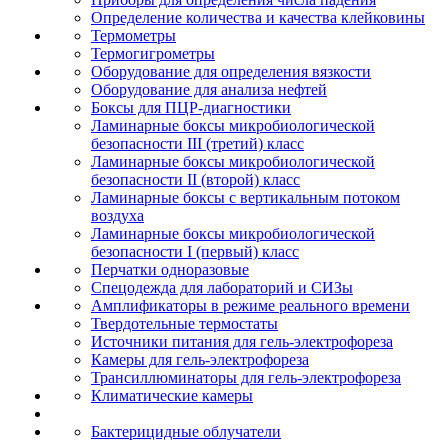
Определение количества и качества клейковины
Термометры
Термогигрометры
Оборудование для определения вязкости
Оборудование для анализа нефтей
Боксы для ПЦР-диагностики
Ламинарные боксы микробиологической
безопасности III (третий) класс
Ламинарные боксы микробиологической
безопасности II (второй) класс
Ламинарные боксы с вертикальным потоком
воздуха
Ламинарные боксы микробиологической
безопасности I (первый) класс
Перчатки одноразовые
Спецодежда для лабораторий и СИЗы
Амплификаторы в режиме реального времени
Твердотельные термостаты
Источники питания для гель-электрофореза
Камеры для гель-электрофореза
Трансиллюминаторы для гель-электрофореза
Климатические камеры
Бактерицидные облучатели