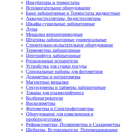
Инкубаторы и термостаты
Вспомогательное оборудование
Бани лабораторные и Термостаты жидкостные
Аквадистилляторы, бидистилляторы
Шкафы сушильные лабораторные
Лупы
Мешалки верхнеприводные
Штативы лабораторные универсальные
Строительно-испытательное оборудование
Термометры лабораторные
Центрифуги лабораторные
Ротационные испарители
Устройства для сушки посуды
Специальные наборы для фотометров
Дозиметры и нитратомеры
Магнитные мешалки
Секундомеры и таймеры лабораторные
Товары для плазмолифтинга
Колбонагреватели
Вискозиметры
Фотометры и Спектрофотометры
Оборудование для измельчения и
пробоподготовки
Рефрактометры, Поляриметры и Сахариметры
Шейкеры, Встряхиватели, Перемешивающие