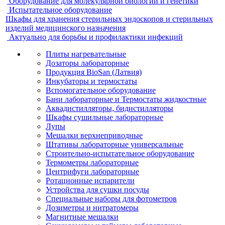
Оборудование для молекулярной биологии и генетики
Испытательное оборудование
Шкафы для хранения стерильных эндоскопов и стерильных
изделий медицинского назначения
Актуально для борьбы и профилактики инфекций
Плиты нагревательные
Дозаторы лабораторные
Продукция BioSan (Латвия)
Инкубаторы и термостаты
Вспомогательное оборудование
Бани лабораторные и Термостаты жидкостные
Аквадистилляторы, бидистилляторы
Шкафы сушильные лабораторные
Лупы
Мешалки верхнеприводные
Штативы лабораторные универсальные
Строительно-испытательное оборудование
Термометры лабораторные
Центрифуги лабораторные
Ротационные испарители
Устройства для сушки посуды
Специальные наборы для фотометров
Дозиметры и нитратомеры
Магнитные мешалки