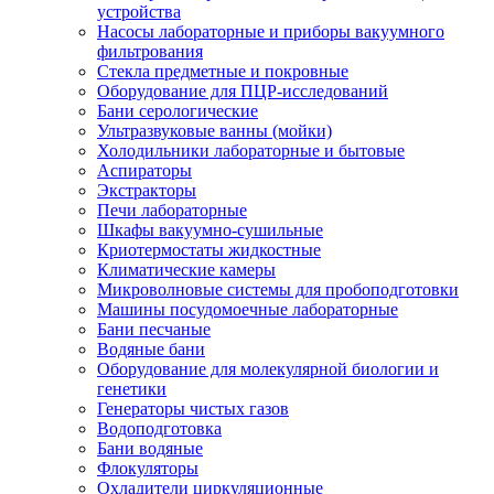
устройства
Насосы лабораторные и приборы вакуумного
фильтрования
Стекла предметные и покровные
Оборудование для ПЦР-исследований
Бани серологические
Ультразвуковые ванны (мойки)
Холодильники лабораторные и бытовые
Аспираторы
Экстракторы
Печи лабораторные
Шкафы вакуумно-сушильные
Криотермостаты жидкостные
Климатические камеры
Микроволновые системы для пробоподготовки
Машины посудомоечные лабораторные
Бани песчаные
Водяные бани
Оборудование для молекулярной биологии и
генетики
Генераторы чистых газов
Водоподготовка
Бани водяные
Флокуляторы
Охладители циркуляционные