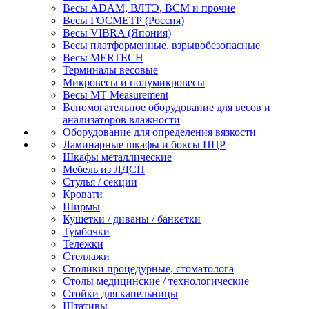
Весы ADAM, ВЛТЭ, BCM и прочие
Весы ГОСМЕТР (Россия)
Весы VIBRA (Япония)
Весы платформенные, взрывобезопасные
Весы MERTECH
Терминалы весовые
Микровесы и полумикровесы
Весы MT Measurement
Вспомогательное оборудование для весов и
анализаторов влажности
Оборудование для определения вязкости
Ламинарные шкафы и боксы ПЦР
Шкафы металлические
Мебель из ЛДСП
Стулья / секции
Кровати
Ширмы
Кушетки / диваны / банкетки
Тумбочки
Тележки
Стеллажи
Столики процедурные, стоматолога
Столы медицинские / технологические
Стойки для капельницы
Штативы