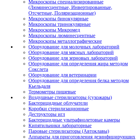
Микроскопы специализированные
(Люминесцентные, Инвертированные,
Отсчетные, Поляризационные)
Микроскопы бинокулярные
Микроскопы тринокулярные
Микроскопы Микромед
Микроскопы люминесцентные
Микроскопы металлографические
Оборудование для молочных лабораторий
Оборудование для мясных лабораторий
Оборудование для зерновых лабораторий
Оборудование для определения жира методом
Сокслета
Оборудование для ветеринарии
Оборудование для определения белка методом
Кьельдаля
Термометры пищевые
Воздушные стерилизаторы (сухожары)
Бактерицидные облучатели
Коробки стерилизационные
Деструкторы игл
Бактерицидные ультрафиолетовые камеры
Кипятильники лабораторные
Паровые стерилизаторы (Автоклавы)
Аппараты для приготовления дезинфицирующих