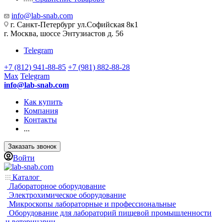
info@lab-snab.com
г. Санкт-Петербург ул.Софийская 8к1
г. Москва, шоссе Энтузиастов д. 56
Telegram
+7 (812) 941-88-85
+7 (981) 882-88-28
Max
Telegram
info@lab-snab.com
Как купить
Компания
Контакты
...
Заказать звонок
Войти
Каталог
Лабораторное оборудование
Электрохимическое оборудование
Микроскопы лабораторные и профессиональные
Оборудование для лабораторий пищевой промышленности
и ветеринарии