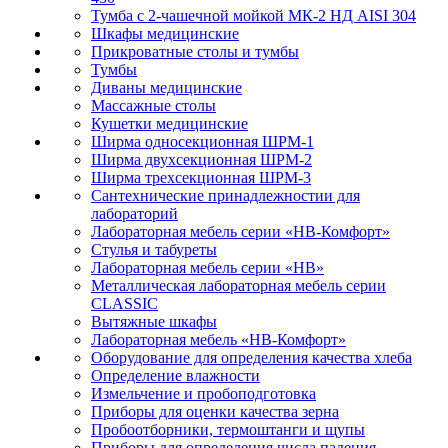
Тумба с 2-чашечной мойкой МК-2 НД AISI 304
Шкафы медицинские
Прикроватные столы и тумбы
Тумбы
Диваны медицинские
Массажные столы
Кушетки медицинские
Ширма односекционная ШРМ-1
Ширма двухсекционная ШРМ-2
Ширма трехсекционная ШРМ-3
Сантехнические принадлежностии для
лабораторий
Лабораторная мебель серии «НВ-Комфорт»
Стулья и табуреты
Лабораторная мебель серии «НВ»
Металлическая лабораторная мебель серии
CLASSIC
Вытяжные шкафы
Лабораторная мебель «НВ-Комфорт»
Оборудование для определения качества хлеба
Определение влажности
Измельчение и пробоподготовка
Приборы для оценки качества зерна
Пробоотборники, термоштанги и щупы
Приборы для определения числа падения