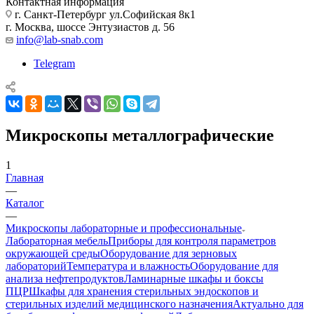
Контактная информация
г. Санкт-Петербург ул.Софийская 8к1
г. Москва, шоссе Энтузиастов д. 56
info@lab-snab.com
Telegram
Микроскопы металлографические
1
Главная
—
Каталог
—
Микроскопы лабораторные и профессиональные
Лабораторная мебель
Приборы для контроля параметров
окружающей среды
Оборудование для зерновых
лабораторий
Температура и влажность
Оборудование для
анализа нефтепродуктов
Ламинарные шкафы и боксы
ПЦР
Шкафы для хранения стерильных эндоскопов и
стерильных изделий медицинского назначения
Актуально для