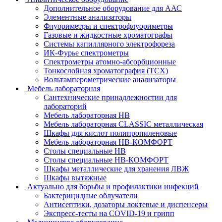
Дополнительное оборудование для ААС
Элементные анализаторы
Флуориметры и спектрофлуориметры
Газовые и жидкостные хроматографы
Системы капиллярного электрофореза
ИК-Фурье спектрометры
Спектрометры атомно-абсорбционные
Тонкослойная хроматография (ТСХ)
Вольтамперометрические анализаторы
Мебель лабораторная
Сантехнические принадлежностии для
лабораторий
Мебель лабораторная НВ
Мебель лабораторная CLASSIC металлическая
Шкафы для кислот полипропиленовые
Мебель лабораторная НВ-КОМФОРТ
Столы специальные НВ
Столы специальные НВ-КОМФОРТ
Шкафы металлические для хранения ЛВЖ
Шкафы вытяжные
Актуально для борьбы и профилактики инфекций
Бактерицидные облучатели
Антисептики, дозаторы локтевые и диспенсеры
Экспресс-тесты на COVID-19 и грипп