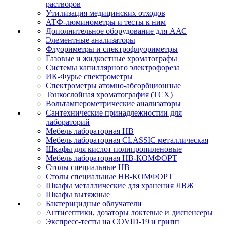
растворов
Утилизация медицинских отходов
АТФ-люминометры и тесты к ним
Дополнительное оборудование для ААС
Элементные анализаторы
Флуориметры и спектрофлуориметры
Газовые и жидкостные хроматографы
Системы капиллярного электрофореза
ИК-Фурье спектрометры
Спектрометры атомно-абсорбционные
Тонкослойная хроматография (ТСХ)
Вольтамперометрические анализаторы
Сантехнические принадлежностии для
лабораторий
Мебель лабораторная НВ
Мебель лабораторная CLASSIC металлическая
Шкафы для кислот полипропиленовые
Мебель лабораторная НВ-КОМФОРТ
Столы специальные НВ
Столы специальные НВ-КОМФОРТ
Шкафы металлические для хранения ЛВЖ
Шкафы вытяжные
Бактерицидные облучатели
Антисептики, дозаторы локтевые и диспенсеры
Экспресс-тесты на COVID-19 и грипп