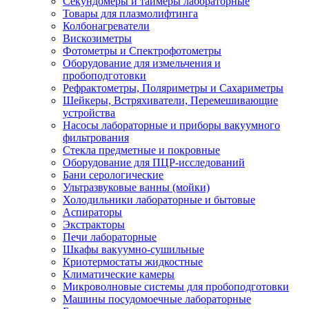
Секундомеры и таймеры лабораторные
Товары для плазмолифтинга
Колбонагреватели
Вискозиметры
Фотометры и Спектрофотометры
Оборудование для измельчения и
пробоподготовки
Рефрактометры, Поляриметры и Сахариметры
Шейкеры, Встряхиватели, Перемешивающие
устройства
Насосы лабораторные и приборы вакуумного
фильтрования
Стекла предметные и покровные
Оборудование для ПЦР-исследований
Бани серологические
Ультразвуковые ванны (мойки)
Холодильники лабораторные и бытовые
Аспираторы
Экстракторы
Печи лабораторные
Шкафы вакуумно-сушильные
Криотермостаты жидкостные
Климатические камеры
Микроволновые системы для пробоподготовки
Машины посудомоечные лабораторные