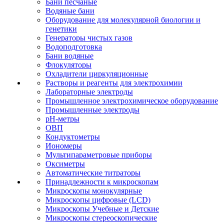
Бани песчаные
Водяные бани
Оборудование для молекулярной биологии и
генетики
Генераторы чистых газов
Водоподготовка
Бани водяные
Флокуляторы
Охладители циркуляционные
Растворы и реагенты для электрохимии
Лабораторные электроды
Промышленное электрохимическое оборудование
Промышленные электроды
pH-метры
ОВП
Кондуктометры
Иономеры
Мультипараметровые приборы
Оксиметры
Автоматические титраторы
Принадлежности к микроскопам
Микроскопы монокулярные
Микроскопы цифровые (LCD)
Микроскопы Учебные и Детские
Микроскопы стереоскопические