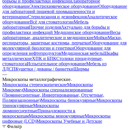
борьбы и профилактики инфекций
Лабораторное
оборудование
Электрохимическое оборудование
Оборудование
для лабораторий пищевой промышленности и
ветеринарии
Стерилизация и дезинфекция
Аналитическое
оборудование
Всё для стоматологии
Мебель
лабораторная
Прочие изделия
Актуально для борьбы и
профилактики инфекций
Медицинское оборудование
Весы
лабораторные, аналитические и медицинские
Мойки
Маски,
респираторы, защитные костюмы, перчатки
Оборудование для
молекулярной биологии и генетики
Оборудование для
определения нефтепродуктов
Медицинская мебель
Шкафы
металлические
ХПК и БПК
Столики процедурные,
стоматолога
Испытательное оборудование
Мебель из
ЛДСП
Кушетки / диваны / банкетки
Ширмы
—
Микроскопы металлографические
Микроскопы стереоскопические
Микроскопы
Микромед
Микроскопы специализированные
(Люминесцентные, Инвертированные, Отсчетные,
Поляризационные)
Микроскопы бинокулярные
Микроскопы
тринокулярные
Микроскопы
люминесцентные
Принадлежности к
микроскопам
Микроскопы монокулярные
Микроскопы
цифровые (LCD)
Микроскопы Учебные и Детские
Фильтр