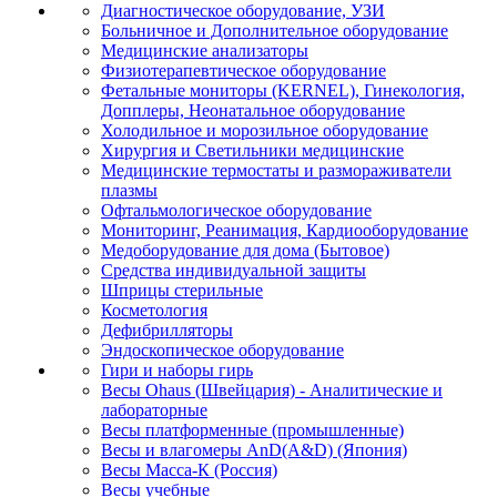
Диагностическое оборудование, УЗИ
Больничное и Дополнительное оборудование
Медицинские анализаторы
Физиотерапевтическое оборудование
Фетальные мониторы (KERNEL), Гинекология,
Допплеры, Неонатальное оборудование
Холодильное и морозильное оборудование
Хирургия и Светильники медицинские
Медицинские термостаты и размораживатели
плазмы
Офтальмологическое оборудование
Мониторинг, Реанимация, Кардиооборудование
Медоборудование для дома (Бытовое)
Средства индивидуальной защиты
Шприцы стерильные
Косметология
Дефибрилляторы
Эндоскопическое оборудование
Гири и наборы гирь
Весы Ohaus (Швейцария) - Аналитические и
лабораторные
Весы платформенные (промышленные)
Весы и влагомеры AnD(A&D) (Япония)
Весы Масса-К (Россия)
Весы учебные