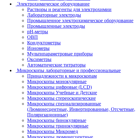
Электрохимическое оборудование
Растворы и реагенты для электрохимии
Лабораторные электроды
Промышленное электрохимическое оборудование
Промышленные электроды
pH-метры
ОВП
Кондуктометры
Иономеры
Мультипараметровые приборы
Оксиметры
Автоматические титраторы
Микроскопы лабораторные и профессиональные
Принадлежности к микроскопам
Микроскопы монокулярные
Микроскопы цифровые (LCD)
Микроскопы Учебные и Детские
Микроскопы стереоскопические
Микроскопы специализированные
(Люминесцентные, Инвертированные, Отсчетные,
Поляризационные)
Микроскопы бинокулярные
Микроскопы тринокулярные
Микроскопы Микромед
Микроскопы люминесцентные