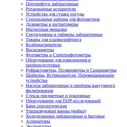
Центрифуги лабораторные
Ротационные испарители
Устройства для сушки посуды
Специальные наборы для фотометров
Дозиметры и нитратомеры
Магнитные мешалки
Секундомеры и таймеры лабораторные
Товары для плазмолифтинга
Колбонагреватели
Вискозиметры
Фотометры и Спектрофотометры
Оборудование для измельчения и
пробоподготовки
Рефрактометры, Поляриметры и Сахариметры
Шейкеры, Встряхиватели, Перемешивающие
устройства
Насосы лабораторные и приборы вакуумного
фильтрования
Стекла предметные и покровные
Оборудование для ПЦР-исследований
Бани серологические
Ультразвуковые ванны (мойки)
Холодильники лабораторные и бытовые
Аспираторы
Экстракторы