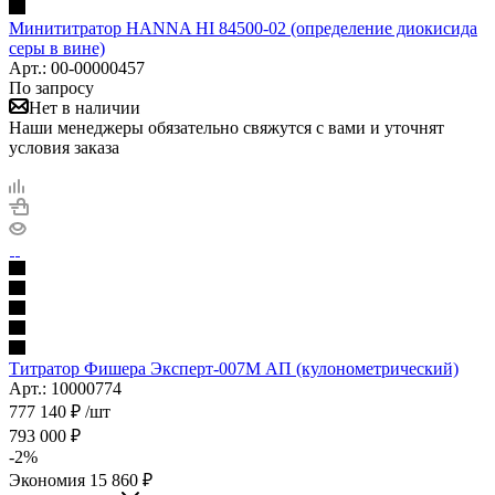
Минититратор HANNA HI 84500-02 (определение диокисида
серы в вине)
Арт.: 00-00000457
По запросу
Нет в наличии
Наши менеджеры обязательно свяжутся с вами и уточнят
условия заказа
Титратор Фишера Эксперт-007М АП (кулонометрический)
Арт.: 10000774
777 140
₽
/шт
793 000
₽
-
2
%
Экономия
15 860
₽