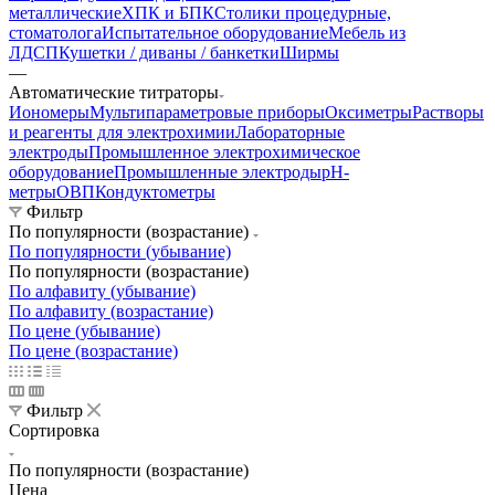
металлические
ХПК и БПК
Столики процедурные,
стоматолога
Испытательное оборудование
Мебель из
ЛДСП
Кушетки / диваны / банкетки
Ширмы
—
Автоматические титраторы
Иономеры
Мультипараметровые приборы
Оксиметры
Растворы
и реагенты для электрохимии
Лабораторные
электроды
Промышленное электрохимическое
оборудование
Промышленные электроды
pH-
метры
ОВП
Кондуктометры
Фильтр
По популярности (возрастание)
По популярности (убывание)
По популярности (возрастание)
По алфавиту (убывание)
По алфавиту (возрастание)
По цене (убывание)
По цене (возрастание)
Фильтр
Сортировка
По популярности (возрастание)
Цена