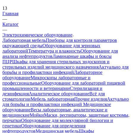
13
Главная
—
Каталог
—
Электрохимическое оборудование
Лабораторная мебель
Приборы для контроля параметров
окружающей среды
Оборудование для зерновых
лабораторий
Температура и влажность
Оборудование для
анализа нефтепродуктов
Ламинарные шкафы и боксы
ПЦР
Шкафы для хранения стерильных эндоскопов и
стерильных изделий медицинского назначения
Актуально для
борьбы и профилактики инфекций
Лабораторное
оборудование
Микроскопы лабораторные и
профессиональные
Оборудование для лабораторий пищевой
промышленности и ветеринарии
Стерилизация и
дезинфекция
Аналитическое оборудование
Всё для
стоматологии
Мебель лабораторная
Прочие изделия
Актуально
для борьбы и профилактики инфекций
Медицинское
оборудование
Весы лабораторные, аналитические и
медицинские
Мойки
Маски, респираторы, защитные костюмы,
перчатки
Оборудование для молекулярной биологии и
генетики
Оборудование для определения
нефтепродуктов
Медицинская мебель
Шкафы