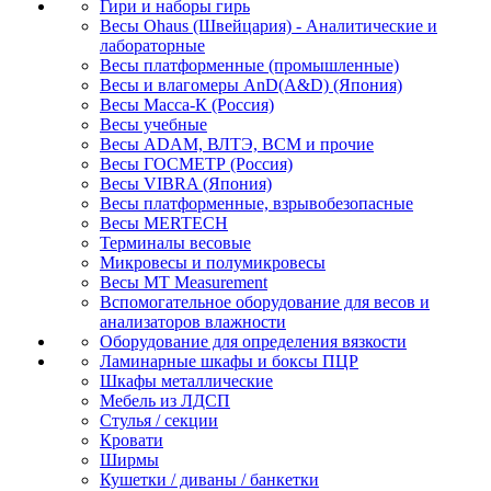
Гири и наборы гирь
Весы Ohaus (Швейцария) - Аналитические и
лабораторные
Весы платформенные (промышленные)
Весы и влагомеры AnD(A&D) (Япония)
Весы Масса-К (Россия)
Весы учебные
Весы ADAM, ВЛТЭ, BCM и прочие
Весы ГОСМЕТР (Россия)
Весы VIBRA (Япония)
Весы платформенные, взрывобезопасные
Весы MERTECH
Терминалы весовые
Микровесы и полумикровесы
Весы MT Measurement
Вспомогательное оборудование для весов и
анализаторов влажности
Оборудование для определения вязкости
Ламинарные шкафы и боксы ПЦР
Шкафы металлические
Мебель из ЛДСП
Стулья / секции
Кровати
Ширмы
Кушетки / диваны / банкетки