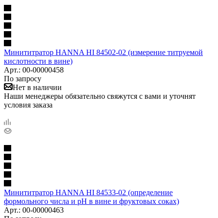
Минититратор HANNA HI 84502-02 (измерение титруемой
кислотности в вине)
Арт.: 00-00000458
По запросу
Нет в наличии
Наши менеджеры обязательно свяжутся с вами и уточнят
условия заказа
Минититратор HANNA HI 84533-02 (определение
формольного числа и рН в вине и фруктовых соках)
Арт.: 00-00000463