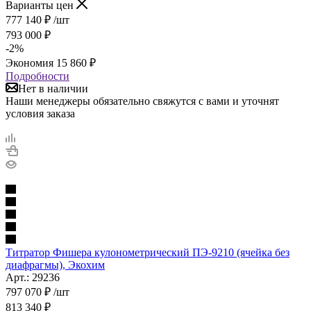
Варианты цен
777 140
₽
/шт
793 000
₽
-
2
%
Экономия
15 860
₽
Подробности
Нет в наличии
Наши менеджеры обязательно свяжутся с вами и уточнят
условия заказа
Титратор Фишера кулонометрический ПЭ-9210 (ячейка без
диафрагмы), Экохим
Арт.: 29236
797 070
₽
/шт
813 340
₽