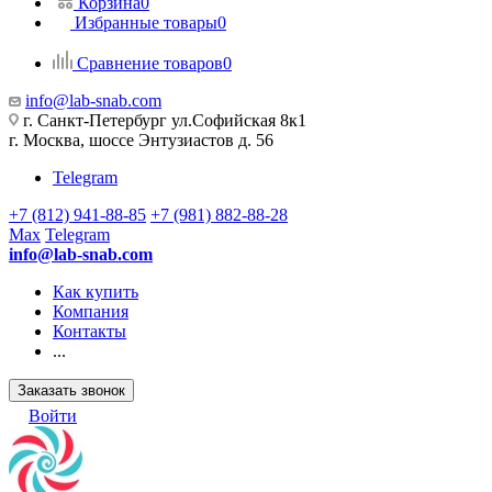
Корзина
0
Избранные товары
0
Сравнение товаров
0
info@lab-snab.com
г. Санкт-Петербург ул.Софийская 8к1
г. Москва, шоссе Энтузиастов д. 56
Telegram
+7 (812) 941-88-85
+7 (981) 882-88-28
Max
Telegram
info@lab-snab.com
Как купить
Компания
Контакты
...
Заказать звонок
Войти