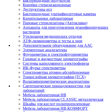
Бактерицидные облучатели
Коробки стерилизационные
Деструкторы игл
Бактерицидные ультрафиолетовые камеры
Кипятильники лабораторные
Паровые стерилизаторы (Автоклавы)
Аппараты для приготовления дезинфицирующих
растворов
Утилизация медицинских отходов
АТФ-люминометры и тесты к ним
Дополнительное оборудование для ААС
Элементные анализаторы
Флуориметры и спектрофлуориметры
Газовые и жидкостные хроматографы
Системы капиллярного электрофореза
ИК-Фурье спектрометры
Спектрометры атомно-абсорбционные
Тонкослойная хроматография (ТСХ)
Вольтамперометрические анализаторы
Сантехнические принадлежностии для
лабораторий
Мебель лабораторная НВ
Мебель лабораторная CLASSIC металлическая
Шкафы для кислот полипропиленовые
Мебель лабораторная НВ-КОМФОРТ