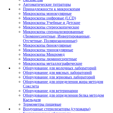
Автоматические титраторы
Принадлежности к микроскопам
Микроскопы монокулярные
Микроскопы цифровые (LCD)
Микроскопы Учебные и Детские
Микроскопы стереоскопические
Микроскопы специализированные
(Люминесцентные, Инвертированные,
Отсчетные, Поляризационные)
Микроскопы бинокулярные
Микроскопы тринокулярные
Микроскопы Микромед
Микроскопы люминесцентные
Микроскопы металлографические
Оборудование для молочных лабораторий
Оборудование для мясных лабораторий
Оборудование для зерновых лабораторий
Оборудование для определения жира методом
Сокслета
Оборудование для ветеринарии
Оборудование для определения белка методом
Кьельдаля
Термометры пищевые
Воздушные стерилизаторы (сухожары)