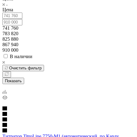
Цена
741 760
783 820
825 880
867 940
910 000
В наличии
Очистить фильтр
Показать
Титратор TitroLine 7750-М1 (автоматический, по Карлу