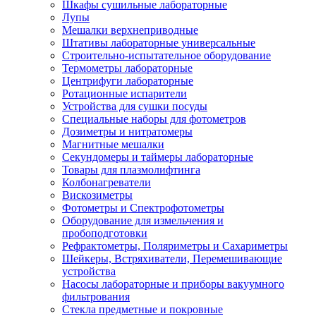
Шкафы сушильные лабораторные
Лупы
Мешалки верхнеприводные
Штативы лабораторные универсальные
Строительно-испытательное оборудование
Термометры лабораторные
Центрифуги лабораторные
Ротационные испарители
Устройства для сушки посуды
Специальные наборы для фотометров
Дозиметры и нитратомеры
Магнитные мешалки
Секундомеры и таймеры лабораторные
Товары для плазмолифтинга
Колбонагреватели
Вискозиметры
Фотометры и Спектрофотометры
Оборудование для измельчения и
пробоподготовки
Рефрактометры, Поляриметры и Сахариметры
Шейкеры, Встряхиватели, Перемешивающие
устройства
Насосы лабораторные и приборы вакуумного
фильтрования
Стекла предметные и покровные