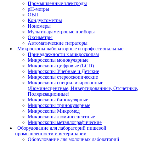
Промышленные электроды
pH-метры
ОВП
Кондуктометры
Иономеры
Мультипараметровые приборы
Оксиметры
Автоматические титраторы
Микроскопы лабораторные и профессиональные
Принадлежности к микроскопам
Микроскопы монокулярные
Микроскопы цифровые (LCD)
Микроскопы Учебные и Детские
Микроскопы стереоскопические
Микроскопы специализированные
(Люминесцентные, Инвертированные, Отсчетные,
Поляризационные)
Микроскопы бинокулярные
Микроскопы тринокулярные
Микроскопы Микромед
Микроскопы люминесцентные
Микроскопы металлографические
Оборудование для лабораторий пищевой
промышленности и ветеринарии
Оборудование для молочных лабораторий