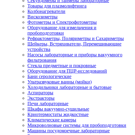
Секундомеры и таймеры лабораторные
Товары для плазмолифтинга
Колбонагреватели
Вискозиметры
Фотометры и Спектрофотометры
Оборудование для измельчения и
пробоподготовки
Рефрактометры, Поляриметры и Сахариметры
Шейкеры, Встряхиватели, Перемешивающие
устройства
Насосы лабораторные и приборы вакуумного
фильтрования
Стекла предметные и покровные
Оборудование для ПЦР-исследований
Бани серологические
Ультразвуковые ванны (мойки)
Холодильники лабораторные и бытовые
Аспираторы
Экстракторы
Печи лабораторные
Шкафы вакуумно-сушильные
Криотермостаты жидкостные
Климатические камеры
Микроволновые системы для пробоподготовки
Машины посудомоечные лабораторные