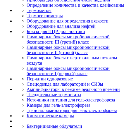
Определение количества и качества клейковины
Термометры
Термогигрометры
Оборудование для определения вязкости
Оборудование для анализа нефтей
Боксы для ПЦР-диагностики
Ламинарные боксы микробиологической
безопасности III (третий) класс
Ламинарные боксы микробиологической
безопасности II (второй) класс
Ламинарные боксы с вертикальным потоком
воздуха
Ламинарные боксы микробиологической
безопасности I (первый) класс
Перчатки одноразовые
Спецодежда для лабораторий и СИЗы
Амплификаторы в режиме реального времени
Твердотельные термостаты
Источники питания для гель-электрофореза
Камеры для гель-электрофореза
Трансиллюминаторы для гель-электрофореза
Климатические камеры
Бактерицидные облучатели