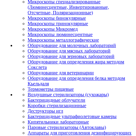
Микроскопы специализированные
(Люминесцентные, Инвертированные,
Отсчетные, Поляризационные)
Микроскопы бинокулярные
Микроскопы тринокулярные
Микроскопы Микромед
Микроскопы люминесцентные
Микроскопы металлографические
Оборудование для молочных лабораторий
Оборудование для мясных лабораторий
Оборудование для зерновых лабораторий
Оборудование для определения жира методом
Сокслета
Оборудование для ветеринарии
Оборудование для определения белка методом
Кьельдаля
Термометры пищевые
Воздушные стерилизаторы (сухожары)
Бактерицидные облучатели
Коробки стерилизационные
Деструкторы игл
Бактерицидные ультрафиолетовые камеры
Кипятильники лабораторные
Паровые стерилизаторы (Автоклавы)
Аппараты для приготовления дезинфицирующих