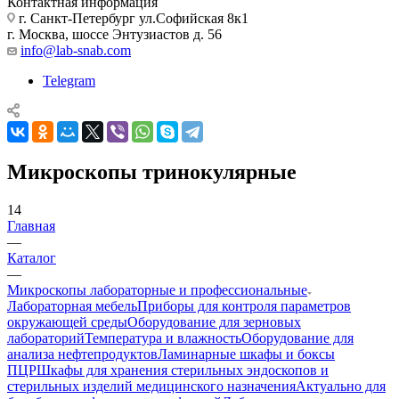
Контактная информация
г. Санкт-Петербург ул.Софийская 8к1
г. Москва, шоссе Энтузиастов д. 56
info@lab-snab.com
Telegram
Микроскопы тринокулярные
14
Главная
—
Каталог
—
Микроскопы лабораторные и профессиональные
Лабораторная мебель
Приборы для контроля параметров
окружающей среды
Оборудование для зерновых
лабораторий
Температура и влажность
Оборудование для
анализа нефтепродуктов
Ламинарные шкафы и боксы
ПЦР
Шкафы для хранения стерильных эндоскопов и
стерильных изделий медицинского назначения
Актуально для