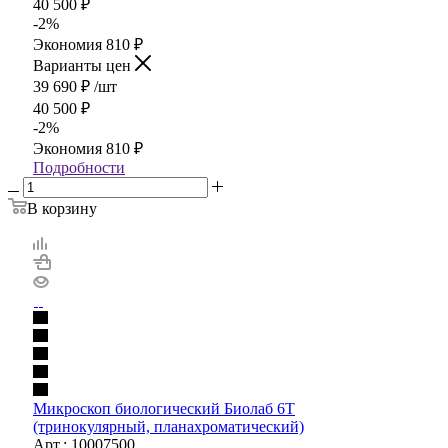
40 500
₽
-
2
%
Экономия
810
₽
Варианты цен
39 690
₽
/шт
40 500
₽
-
2
%
Экономия
810
₽
Подробности
В корзину
Микроскоп биологический Биолаб 6Т
(тринокулярный, планахроматический)
Арт.: 10007500