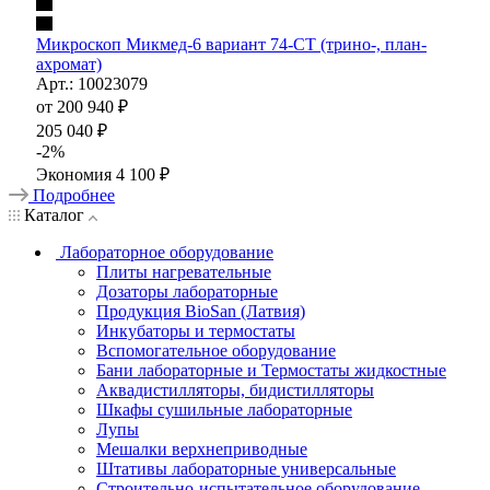
Микроскоп Микмед-6 вариант 74-СТ (трино-, план-
ахромат)
Арт.: 10023079
от
200 940 ₽
205 040 ₽
-
2
%
Экономия
4 100 ₽
Подробнее
Каталог
Лабораторное оборудование
Плиты нагревательные
Дозаторы лабораторные
Продукция BioSan (Латвия)
Инкубаторы и термостаты
Вспомогательное оборудование
Бани лабораторные и Термостаты жидкостные
Аквадистилляторы, бидистилляторы
Шкафы сушильные лабораторные
Лупы
Мешалки верхнеприводные
Штативы лабораторные универсальные
Строительно-испытательное оборудование