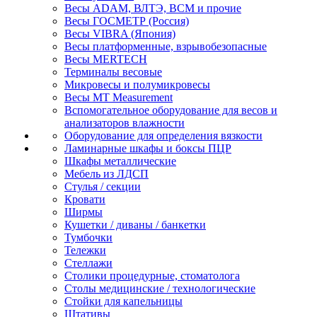
Весы ADAM, ВЛТЭ, BCM и прочие
Весы ГОСМЕТР (Россия)
Весы VIBRA (Япония)
Весы платформенные, взрывобезопасные
Весы MERTECH
Терминалы весовые
Микровесы и полумикровесы
Весы MT Measurement
Вспомогательное оборудование для весов и
анализаторов влажности
Оборудование для определения вязкости
Ламинарные шкафы и боксы ПЦР
Шкафы металлические
Мебель из ЛДСП
Стулья / секции
Кровати
Ширмы
Кушетки / диваны / банкетки
Тумбочки
Тележки
Стеллажи
Столики процедурные, стоматолога
Столы медицинские / технологические
Стойки для капельницы
Штативы