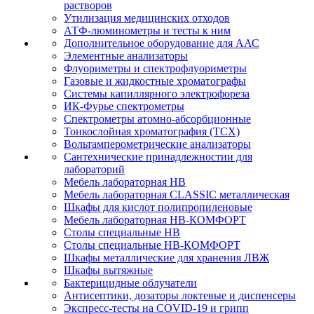
растворов
Утилизация медицинских отходов
АТФ-люминометры и тесты к ним
Дополнительное оборудование для ААС
Элементные анализаторы
Флуориметры и спектрофлуориметры
Газовые и жидкостные хроматографы
Системы капиллярного электрофореза
ИК-Фурье спектрометры
Спектрометры атомно-абсорбционные
Тонкослойная хроматография (ТСХ)
Вольтамперометрические анализаторы
Сантехнические принадлежностии для
лабораторий
Мебель лабораторная НВ
Мебель лабораторная CLASSIC металлическая
Шкафы для кислот полипропиленовые
Мебель лабораторная НВ-КОМФОРТ
Столы специальные НВ
Столы специальные НВ-КОМФОРТ
Шкафы металлические для хранения ЛВЖ
Шкафы вытяжные
Бактерицидные облучатели
Антисептики, дозаторы локтевые и диспенсеры
Экспресс-тесты на COVID-19 и грипп