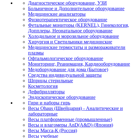
Диагностическое оборудование, УЗИ
Больничное и Дополнительное оборудование
Медицинские анализаторы
Физиотерапевтическое оборудование
Фетальные мониторы (KERNEL), Гинекология,
Допплеры, Неонатальное оборудование
Холодильное и морозильное оборудование
Хирургия и Светильники медицинские
Медицинские термостаты и размораживатели
плазмы
Офтальмологическое оборудование
Мониторинг, Реанимация, Кардиооборудование
Медоборудование для дома (Бытовое)
Средства индивидуальной защиты
Шприцы стерильные
Косметология
Дефибрилляторы
Эндоскопическое оборудование
Гири и наборы гирь
Весы Ohaus (Швейцария) - Аналитические и
лабораторные
Весы платформенные (промышленные)
Весы и влагомеры AnD(A&D) (Япония)
Весы Масса-К (Россия)
Весы учебные