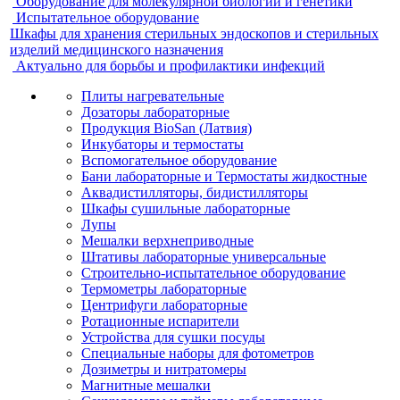
Оборудование для молекулярной биологии и генетики
Испытательное оборудование
Шкафы для хранения стерильных эндоскопов и стерильных
изделий медицинского назначения
Актуально для борьбы и профилактики инфекций
Плиты нагревательные
Дозаторы лабораторные
Продукция BioSan (Латвия)
Инкубаторы и термостаты
Вспомогательное оборудование
Бани лабораторные и Термостаты жидкостные
Аквадистилляторы, бидистилляторы
Шкафы сушильные лабораторные
Лупы
Мешалки верхнеприводные
Штативы лабораторные универсальные
Строительно-испытательное оборудование
Термометры лабораторные
Центрифуги лабораторные
Ротационные испарители
Устройства для сушки посуды
Специальные наборы для фотометров
Дозиметры и нитратомеры
Магнитные мешалки