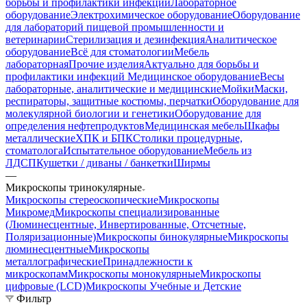
борьбы и профилактики инфекций
Лабораторное
оборудование
Электрохимическое оборудование
Оборудование
для лабораторий пищевой промышленности и
ветеринарии
Стерилизация и дезинфекция
Аналитическое
оборудование
Всё для стоматологии
Мебель
лабораторная
Прочие изделия
Актуально для борьбы и
профилактики инфекций
Медицинское оборудование
Весы
лабораторные, аналитические и медицинские
Мойки
Маски,
респираторы, защитные костюмы, перчатки
Оборудование для
молекулярной биологии и генетики
Оборудование для
определения нефтепродуктов
Медицинская мебель
Шкафы
металлические
ХПК и БПК
Столики процедурные,
стоматолога
Испытательное оборудование
Мебель из
ЛДСП
Кушетки / диваны / банкетки
Ширмы
—
Микроскопы тринокулярные
Микроскопы стереоскопические
Микроскопы
Микромед
Микроскопы специализированные
(Люминесцентные, Инвертированные, Отсчетные,
Поляризационные)
Микроскопы бинокулярные
Микроскопы
люминесцентные
Микроскопы
металлографические
Принадлежности к
микроскопам
Микроскопы монокулярные
Микроскопы
цифровые (LCD)
Микроскопы Учебные и Детские
Фильтр