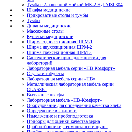
Тумба с 2-чашечной мойкой МК-2 НД AISI 304
Шкафы медицинские
Прикроватные столы и тумбы
Тумбы
Диваны медицинские
Массажные столы
Кушетки медицинские
Ширма односекционная ШРМ-1
Ширма двухсекционная ШРМ-2
Ширма трехсекционная ШРМ-3
Сантехнические принадлежностии для
лабораторий
Лабораторная мебель серии «НВ-Комфорт»
Стулья и табуреты
Лабораторная мебель серии «НВ»
Металлическая лабораторная мебель серии
CLASSIC
Вытяжные шкафы
Лабораторная мебель «НВ-Комфорт»
Оборудование для определения качества хлеба
Определение влажности
Измельчение и пробоподготовка
Приборы для оценки качества зерна
Пробоотборники, термоштанги и щупы
Приборы для определения числа падения