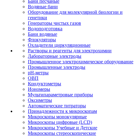
Бани песчаные
Водяные бани
Оборудование для молекулярной биологии и
генетики
Генераторы чистых газов
Водоподготовка
Бани водяные
Флокуляторы
Охладители циркуляционные
Растворы и реагенты для электрохимии
Лабораторные электроды
Промышленное электрохимическое оборудование
Промышленные электроды
pH-метры
ОВП
Кондуктометры
Иономеры
Мультипараметровые приборы
Оксиметры
Автоматические титраторы
Принадлежности к микроскопам
Микроскопы монокулярные
Микроскопы цифровые (LCD)
Микроскопы Учебные и Детские
Микроскопы стереоскопические