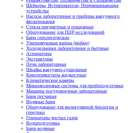
Рефрактометры, Поляриметры и Сахариметры
Шейкеры, Встряхиватели, Перемешивающие
устройства
Насосы лабораторные и приборы вакуумного
фильтрования
Стекла предметные и покровные
Оборудование для ПЦР-исследований
Бани серологические
Ультразвуковые ванны (мойки)
Холодильники лабораторные и бытовые
Аспираторы
Экстракторы
Печи лабораторные
Шкафы вакуумно-сушильные
Криотермостаты жидкостные
Климатические камеры
Микроволновые системы для пробоподготовки
Машины посудомоечные лабораторные
Бани песчаные
Водяные бани
Оборудование для молекулярной биологии и
генетики
Генераторы чистых газов
Водоподготовка
Бани водяные