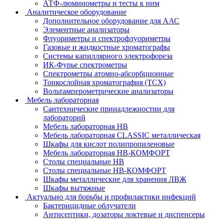
АТФ-люминометры и тесты к ним
Аналитическое оборудование
Дополнительное оборудование для ААС
Элементные анализаторы
Флуориметры и спектрофлуориметры
Газовые и жидкостные хроматографы
Системы капиллярного электрофореза
ИК-Фурье спектрометры
Спектрометры атомно-абсорбционные
Тонкослойная хроматография (ТСХ)
Вольтамперометрические анализаторы
Мебель лабораторная
Сантехнические принадлежностии для
лабораторий
Мебель лабораторная НВ
Мебель лабораторная CLASSIC металлическая
Шкафы для кислот полипропиленовые
Мебель лабораторная НВ-КОМФОРТ
Столы специальные НВ
Столы специальные НВ-КОМФОРТ
Шкафы металлические для хранения ЛВЖ
Шкафы вытяжные
Актуально для борьбы и профилактики инфекций
Бактерицидные облучатели
Антисептики, дозаторы локтевые и диспенсеры