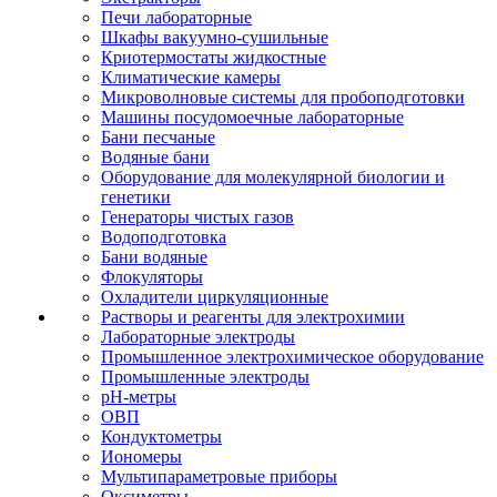
Печи лабораторные
Шкафы вакуумно-сушильные
Криотермостаты жидкостные
Климатические камеры
Микроволновые системы для пробоподготовки
Машины посудомоечные лабораторные
Бани песчаные
Водяные бани
Оборудование для молекулярной биологии и
генетики
Генераторы чистых газов
Водоподготовка
Бани водяные
Флокуляторы
Охладители циркуляционные
Растворы и реагенты для электрохимии
Лабораторные электроды
Промышленное электрохимическое оборудование
Промышленные электроды
pH-метры
ОВП
Кондуктометры
Иономеры
Мультипараметровые приборы
Оксиметры