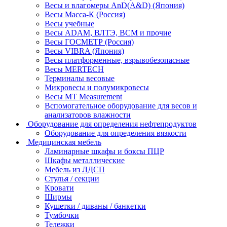
Весы и влагомеры AnD(A&D) (Япония)
Весы Масса-К (Россия)
Весы учебные
Весы ADAM, ВЛТЭ, BCM и прочие
Весы ГОСМЕТР (Россия)
Весы VIBRA (Япония)
Весы платформенные, взрывобезопасные
Весы MERTECH
Терминалы весовые
Микровесы и полумикровесы
Весы MT Measurement
Вспомогательное оборудование для весов и
анализаторов влажности
Оборудование для определения нефтепродуктов
Оборудование для определения вязкости
Медицинская мебель
Ламинарные шкафы и боксы ПЦР
Шкафы металлические
Мебель из ЛДСП
Стулья / секции
Кровати
Ширмы
Кушетки / диваны / банкетки
Тумбочки
Тележки