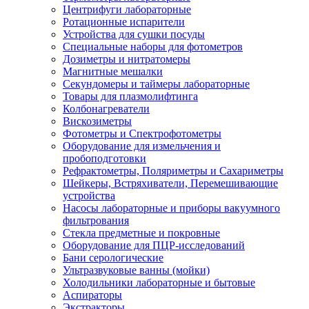
Центрифуги лабораторные
Ротационные испарители
Устройства для сушки посуды
Специальные наборы для фотометров
Дозиметры и нитратомеры
Магнитные мешалки
Секундомеры и таймеры лабораторные
Товары для плазмолифтинга
Колбонагреватели
Вискозиметры
Фотометры и Спектрофотометры
Оборудование для измельчения и
пробоподготовки
Рефрактометры, Поляриметры и Сахариметры
Шейкеры, Встряхиватели, Перемешивающие
устройства
Насосы лабораторные и приборы вакуумного
фильтрования
Стекла предметные и покровные
Оборудование для ПЦР-исследований
Бани серологические
Ультразвуковые ванны (мойки)
Холодильники лабораторные и бытовые
Аспираторы
Экстракторы