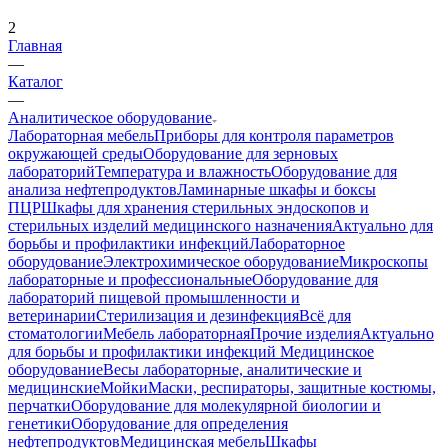
2
Главная
—
Каталог
—
Аналитическое оборудование
Лабораторная мебель
Приборы для контроля параметров
окружающей среды
Оборудование для зерновых
лабораторий
Температура и влажность
Оборудование для
анализа нефтепродуктов
Ламинарные шкафы и боксы
ПЦР
Шкафы для хранения стерильных эндоскопов и
стерильных изделий медицинского назначения
Актуально для
борьбы и профилактики инфекций
Лабораторное
оборудование
Электрохимическое оборудование
Микроскопы
лабораторные и профессиональные
Оборудование для
лабораторий пищевой промышленности и
ветеринарии
Стерилизация и дезинфекция
Всё для
стоматологии
Мебель лабораторная
Прочие изделия
Актуально
для борьбы и профилактики инфекций
Медицинское
оборудование
Весы лабораторные, аналитические и
медицинские
Мойки
Маски, респираторы, защитные костюмы,
перчатки
Оборудование для молекулярной биологии и
генетики
Оборудование для определения
нефтепродуктов
Медицинская мебель
Шкафы