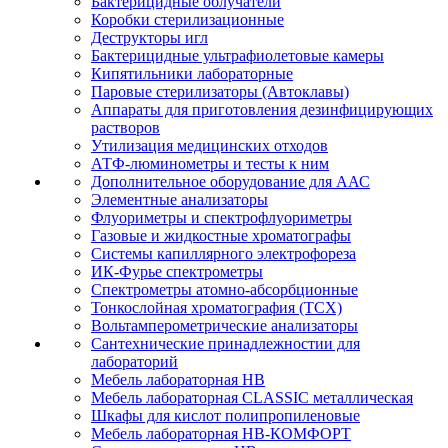
Бактерицидные облучатели
Коробки стерилизационные
Деструкторы игл
Бактерицидные ультрафиолетовые камеры
Кипятильники лабораторные
Паровые стерилизаторы (Автоклавы)
Аппараты для приготовления дезинфицирующих
растворов
Утилизация медицинских отходов
АТФ-люминометры и тесты к ним
Дополнительное оборудование для ААС
Элементные анализаторы
Флуориметры и спектрофлуориметры
Газовые и жидкостные хроматографы
Системы капиллярного электрофореза
ИК-Фурье спектрометры
Спектрометры атомно-абсорбционные
Тонкослойная хроматография (ТСХ)
Вольтамперометрические анализаторы
Сантехнические принадлежностии для
лабораторий
Мебель лабораторная НВ
Мебель лабораторная CLASSIC металлическая
Шкафы для кислот полипропиленовые
Мебель лабораторная НВ-КОМФОРТ