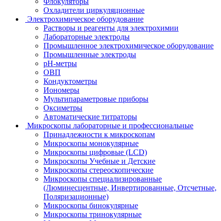
Флокуляторы
Охладители циркуляционные
Электрохимическое оборудование
Растворы и реагенты для электрохимии
Лабораторные электроды
Промышленное электрохимическое оборудование
Промышленные электроды
pH-метры
ОВП
Кондуктометры
Иономеры
Мультипараметровые приборы
Оксиметры
Автоматические титраторы
Микроскопы лабораторные и профессиональные
Принадлежности к микроскопам
Микроскопы монокулярные
Микроскопы цифровые (LCD)
Микроскопы Учебные и Детские
Микроскопы стереоскопические
Микроскопы специализированные
(Люминесцентные, Инвертированные, Отсчетные,
Поляризационные)
Микроскопы бинокулярные
Микроскопы тринокулярные