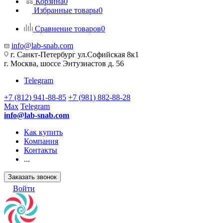
Корзина
0
Избранные товары
0
Сравнение товаров
0
info@lab-snab.com
г. Санкт-Петербург ул.Софийская 8к1
г. Москва, шоссе Энтузиастов д. 56
Telegram
+7 (812) 941-88-85
+7 (981) 882-88-28
Max
Telegram
info@lab-snab.com
Как купить
Компания
Контакты
...
Заказать звонок
Войти