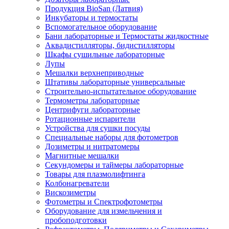
Продукция BioSan (Латвия)
Инкубаторы и термостаты
Вспомогательное оборудование
Бани лабораторные и Термостаты жидкостные
Аквадистилляторы, бидистилляторы
Шкафы сушильные лабораторные
Лупы
Мешалки верхнеприводные
Штативы лабораторные универсальные
Строительно-испытательное оборудование
Термометры лабораторные
Центрифуги лабораторные
Ротационные испарители
Устройства для сушки посуды
Специальные наборы для фотометров
Дозиметры и нитратомеры
Магнитные мешалки
Секундомеры и таймеры лабораторные
Товары для плазмолифтинга
Колбонагреватели
Вискозиметры
Фотометры и Спектрофотометры
Оборудование для измельчения и
пробоподготовки