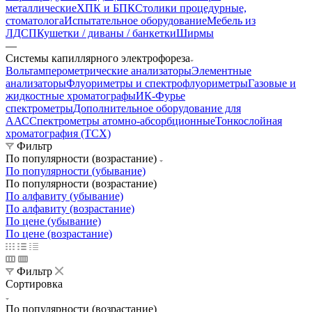
металлические
ХПК и БПК
Столики процедурные,
стоматолога
Испытательное оборудование
Мебель из
ЛДСП
Кушетки / диваны / банкетки
Ширмы
—
Системы капиллярного электрофореза
Вольтамперометрические анализаторы
Элементные
анализаторы
Флуориметры и спектрофлуориметры
Газовые и
жидкостные хроматографы
ИК-Фурье
спектрометры
Дополнительное оборудование для
ААС
Спектрометры атомно-абсорбционные
Тонкослойная
хроматография (ТСХ)
Фильтр
По популярности (возрастание)
По популярности (убывание)
По популярности (возрастание)
По алфавиту (убывание)
По алфавиту (возрастание)
По цене (убывание)
По цене (возрастание)
Фильтр
Сортировка
По популярности (возрастание)