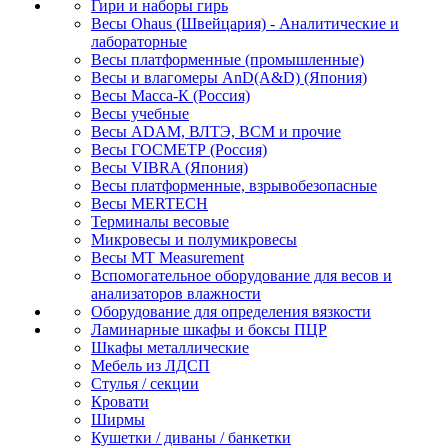
Гири и наборы гирь
Весы Ohaus (Швейцария) - Аналитические и
лабораторные
Весы платформенные (промышленные)
Весы и влагомеры AnD(A&D) (Япония)
Весы Масса-К (Россия)
Весы учебные
Весы ADAM, ВЛТЭ, BCM и прочие
Весы ГОСМЕТР (Россия)
Весы VIBRA (Япония)
Весы платформенные, взрывобезопасные
Весы MERTECH
Терминалы весовые
Микровесы и полумикровесы
Весы MT Measurement
Вспомогательное оборудование для весов и
анализаторов влажности
Оборудование для определения вязкости
Ламинарные шкафы и боксы ПЦР
Шкафы металлические
Мебель из ЛДСП
Стулья / секции
Кровати
Ширмы
Кушетки / диваны / банкетки