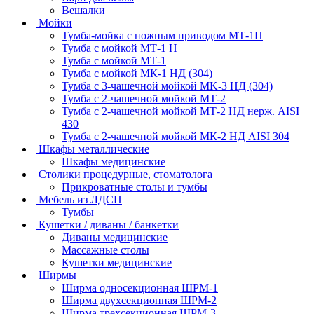
Вешалки
Мойки
Тумба-мойка с ножным приводом МТ-1П
Тумба с мойкой МТ-1 Н
Тумба с мойкой МТ-1
Тумба с мойкой МК-1 НД (304)
Тумба с 3-чашечной мойкой МK-3 НД (304)
Тумба с 2-чашечной мойкой МТ-2
Тумба с 2-чашечной мойкой МТ-2 НД нерж. AISI
430
Тумба с 2-чашечной мойкой МК-2 НД AISI 304
Шкафы металлические
Шкафы медицинские
Столики процедурные, стоматолога
Прикроватные столы и тумбы
Мебель из ЛДСП
Тумбы
Кушетки / диваны / банкетки
Диваны медицинские
Массажные столы
Кушетки медицинские
Ширмы
Ширма односекционная ШРМ-1
Ширма двухсекционная ШРМ-2
Ширма трехсекционная ШРМ-3