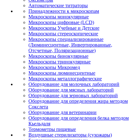
Автоматические титраторы
Принадлежности к микроскопам
Микроскопы монокулярные
Микроскопы цифровые (LCD)
Микроскопы Учебные и Детские
Микроскопы стереоскопические
Микроскопы специализированные
(Люминесцентные, Инвертированные,
Отсчетные, Поляризационные)
Микроскопы бинокулярные
Микроскопы тринокулярные
Микроскопы Микромед
Микроскопы люминесцентные
Микроскопы металлографические
Оборудование для молочных лабораторий
Оборудование для мясных лабораторий
Оборудование для зерновых лабораторий
Оборудование для определения жира методом
Сокслета
Оборудование для ветеринарии
Оборудование для определения белка методом
Кьельдаля
Термометры пищевые
Воздушные стерилизаторы (сухожары)