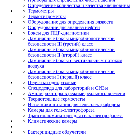
Определение количества и качества клейковины
Термометры
Термогигрометры
Оборудование для определения вязкости
Оборудование для анализа нефтей
Боксы для ПЦР-диагностики
Ламинарные боксы микробиологической
безопасности III (третий) класс
Ламинарные боксы микробиологической
безопасности II (второй) класс
Ламинарные боксы с вертикальным потоком
воздуха
Ламинарные боксы микробиологической
безопасности I (первый) класс
Перчатки одноразовые
Спецодежда для лабораторий и СИЗы
Амплификаторы в режиме реального времени
Твердотельные термостаты
Источники питания для гель-электрофореза
Камеры для гель-электрофореза
Трансиллюминаторы для гель-электрофореза
Климатические камеры
Бактерицидные облучатели