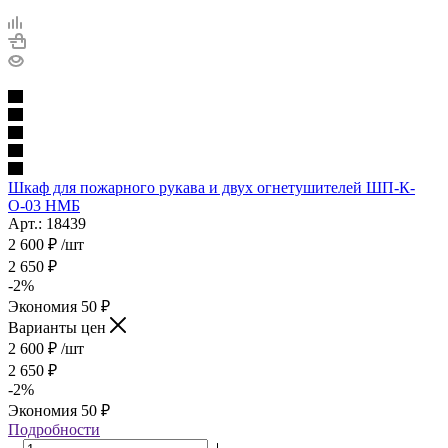
Шкаф для пожарного рукава и двух огнетушителей ШП-К-
О-03 НМБ
Арт.: 18439
2 600
₽
/шт
2 650
₽
-
2
%
Экономия
50
₽
Варианты цен
2 600
₽
/шт
2 650
₽
-
2
%
Экономия
50
₽
Подробности