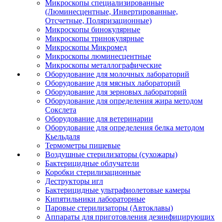
Микроскопы специализированные
(Люминесцентные, Инвертированные,
Отсчетные, Поляризационные)
Микроскопы бинокулярные
Микроскопы тринокулярные
Микроскопы Микромед
Микроскопы люминесцентные
Микроскопы металлографические
Оборудование для молочных лабораторий
Оборудование для мясных лабораторий
Оборудование для зерновых лабораторий
Оборудование для определения жира методом
Сокслета
Оборудование для ветеринарии
Оборудование для определения белка методом
Кьельдаля
Термометры пищевые
Воздушные стерилизаторы (сухожары)
Бактерицидные облучатели
Коробки стерилизационные
Деструкторы игл
Бактерицидные ультрафиолетовые камеры
Кипятильники лабораторные
Паровые стерилизаторы (Автоклавы)
Аппараты для приготовления дезинфицирующих