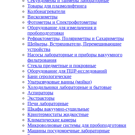
Секундомеры и таймеры лабораторные
Товары для плазмолифтинга
Колбонагреватели
Вискозиметры
Фотометры и Спектрофотометры
Оборудование для измельчения и
пробоподготовки
Рефрактометры, Поляриметры и Сахариметры
Шейкеры, Встряхиватели, Перемешивающие
устройства
Насосы лабораторные и приборы вакуумного
фильтрования
Стекла предметные и покровные
Оборудование для ПЦР-исследований
Бани серологические
Ультразвуковые ванны (мойки)
Холодильники лабораторные и бытовые
Аспираторы
Экстракторы
Печи лабораторные
Шкафы вакуумно-сушильные
Криотермостаты жидкостные
Климатические камеры
Микроволновые системы для пробоподготовки
Машины посудомоечные лабораторные