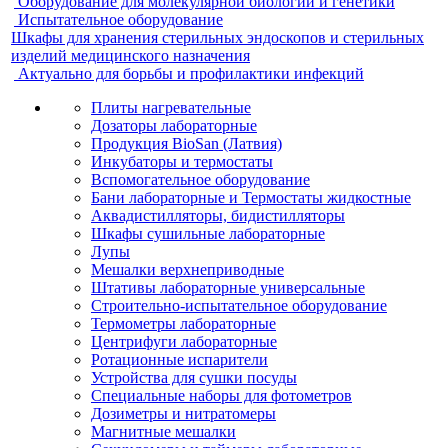
Оборудование для молекулярной биологии и генетики
Испытательное оборудование
Шкафы для хранения стерильных эндоскопов и стерильных
изделий медицинского назначения
Актуально для борьбы и профилактики инфекций
Плиты нагревательные
Дозаторы лабораторные
Продукция BioSan (Латвия)
Инкубаторы и термостаты
Вспомогательное оборудование
Бани лабораторные и Термостаты жидкостные
Аквадистилляторы, бидистилляторы
Шкафы сушильные лабораторные
Лупы
Мешалки верхнеприводные
Штативы лабораторные универсальные
Строительно-испытательное оборудование
Термометры лабораторные
Центрифуги лабораторные
Ротационные испарители
Устройства для сушки посуды
Специальные наборы для фотометров
Дозиметры и нитратомеры
Магнитные мешалки