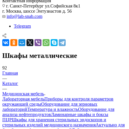
Контактная информация
г. Санкт-Петербург ул.Софийская 8к1
г. Москва, шоссе Энтузиастов д. 56
info@lab-snab.com
Telegram
Шкафы металлические
92
Главная
—
Каталог
—
Медицинская мебель
Лабораторная мебель
Приборы для контроля параметров
окружающей среды
Оборудование для зерновых
лабораторий
Температура и влажность
Оборудование для
анализа нефтепродуктов
Ламинарные шкафы и боксы
ПЦР
Шкафы для хранения стерильных эндоскопов и
стерильных изделий медицинского назначения
Актуально для