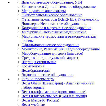
Диагностическое оборудование, УЗИ
Больничное и Дополнительное оборудование
Медицинские анализаторы
Физиотерапевтическое оборудование
Фетальные мониторы (KERNEL), Гинекология,
Допплеры, Неонатальное оборудование
Холодильное и морозильное оборудование
Хирургия и Светильники медицинские
Медицинские термостаты и размораживатели
плазмы
Офтальмологическое оборудование
Мониторинг, Реанимация, Кардиооборудование
Медоборудование для дома (Бытовое)
Средства индивидуальной защиты
Шприцы стерильные
Косметология
Дефибрилляторы
Эндоскопическое оборудование
Гири и наборы гирь
Весы Ohaus (Швейцария) - Аналитические и
лабораторные
Весы платформенные (промышленные)
Весы и влагомеры AnD(A&D) (Япония)
Весы Масса-К (Россия)
Весы учебные