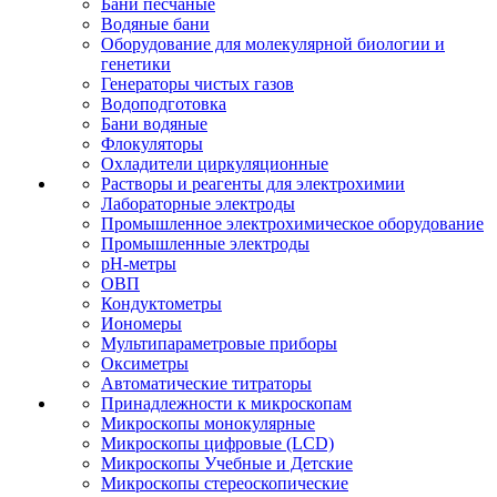
Бани песчаные
Водяные бани
Оборудование для молекулярной биологии и
генетики
Генераторы чистых газов
Водоподготовка
Бани водяные
Флокуляторы
Охладители циркуляционные
Растворы и реагенты для электрохимии
Лабораторные электроды
Промышленное электрохимическое оборудование
Промышленные электроды
pH-метры
ОВП
Кондуктометры
Иономеры
Мультипараметровые приборы
Оксиметры
Автоматические титраторы
Принадлежности к микроскопам
Микроскопы монокулярные
Микроскопы цифровые (LCD)
Микроскопы Учебные и Детские
Микроскопы стереоскопические