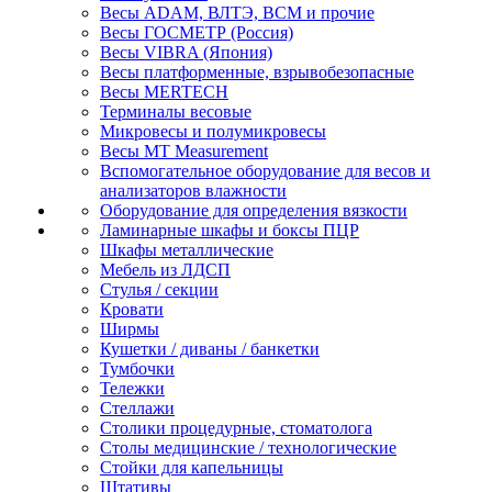
Весы ADAM, ВЛТЭ, BCM и прочие
Весы ГОСМЕТР (Россия)
Весы VIBRA (Япония)
Весы платформенные, взрывобезопасные
Весы MERTECH
Терминалы весовые
Микровесы и полумикровесы
Весы MT Measurement
Вспомогательное оборудование для весов и
анализаторов влажности
Оборудование для определения вязкости
Ламинарные шкафы и боксы ПЦР
Шкафы металлические
Мебель из ЛДСП
Стулья / секции
Кровати
Ширмы
Кушетки / диваны / банкетки
Тумбочки
Тележки
Стеллажи
Столики процедурные, стоматолога
Столы медицинские / технологические
Стойки для капельницы
Штативы