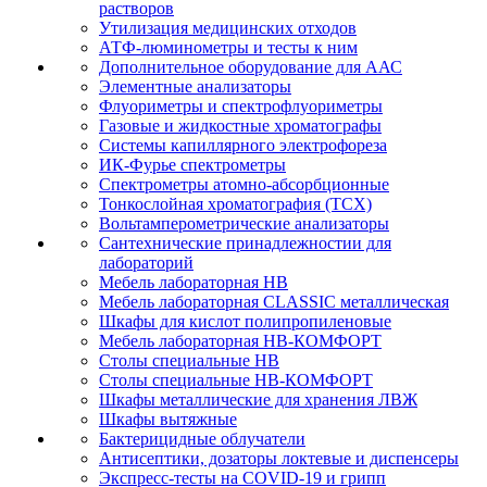
растворов
Утилизация медицинских отходов
АТФ-люминометры и тесты к ним
Дополнительное оборудование для ААС
Элементные анализаторы
Флуориметры и спектрофлуориметры
Газовые и жидкостные хроматографы
Системы капиллярного электрофореза
ИК-Фурье спектрометры
Спектрометры атомно-абсорбционные
Тонкослойная хроматография (ТСХ)
Вольтамперометрические анализаторы
Сантехнические принадлежностии для
лабораторий
Мебель лабораторная НВ
Мебель лабораторная CLASSIC металлическая
Шкафы для кислот полипропиленовые
Мебель лабораторная НВ-КОМФОРТ
Столы специальные НВ
Столы специальные НВ-КОМФОРТ
Шкафы металлические для хранения ЛВЖ
Шкафы вытяжные
Бактерицидные облучатели
Антисептики, дозаторы локтевые и диспенсеры
Экспресс-тесты на COVID-19 и грипп