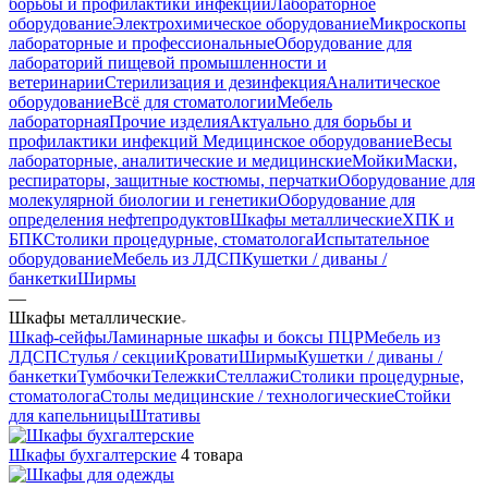
борьбы и профилактики инфекций
Лабораторное
оборудование
Электрохимическое оборудование
Микроскопы
лабораторные и профессиональные
Оборудование для
лабораторий пищевой промышленности и
ветеринарии
Стерилизация и дезинфекция
Аналитическое
оборудование
Всё для стоматологии
Мебель
лабораторная
Прочие изделия
Актуально для борьбы и
профилактики инфекций
Медицинское оборудование
Весы
лабораторные, аналитические и медицинские
Мойки
Маски,
респираторы, защитные костюмы, перчатки
Оборудование для
молекулярной биологии и генетики
Оборудование для
определения нефтепродуктов
Шкафы металлические
ХПК и
БПК
Столики процедурные, стоматолога
Испытательное
оборудование
Мебель из ЛДСП
Кушетки / диваны /
банкетки
Ширмы
—
Шкафы металлические
Шкаф-сейфы
Ламинарные шкафы и боксы ПЦР
Мебель из
ЛДСП
Стулья / секции
Кровати
Ширмы
Кушетки / диваны /
банкетки
Тумбочки
Тележки
Стеллажи
Столики процедурные,
стоматолога
Столы медицинские / технологические
Стойки
для капельницы
Штативы
Шкафы бухгалтерские
4 товара