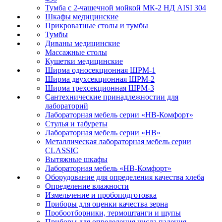
Тумба с 2-чашечной мойкой МК-2 НД AISI 304
Шкафы медицинские
Прикроватные столы и тумбы
Тумбы
Диваны медицинские
Массажные столы
Кушетки медицинские
Ширма односекционная ШРМ-1
Ширма двухсекционная ШРМ-2
Ширма трехсекционная ШРМ-3
Сантехнические принадлежностии для
лабораторий
Лабораторная мебель серии «НВ-Комфорт»
Стулья и табуреты
Лабораторная мебель серии «НВ»
Металлическая лабораторная мебель серии
CLASSIC
Вытяжные шкафы
Лабораторная мебель «НВ-Комфорт»
Оборудование для определения качества хлеба
Определение влажности
Измельчение и пробоподготовка
Приборы для оценки качества зерна
Пробоотборники, термоштанги и щупы
Приборы для определения числа падения