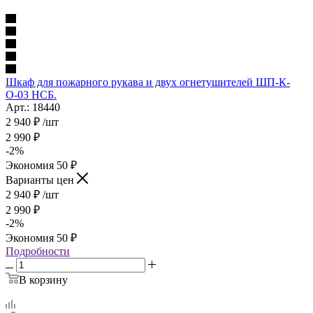
Шкаф для пожарного рукава и двух огнетушителей ШП-К-
О-03 НСБ.
Арт.: 18440
2 940
₽
/шт
2 990
₽
-
2
%
Экономия
50
₽
Варианты цен
2 940
₽
/шт
2 990
₽
-
2
%
Экономия
50
₽
Подробности
В корзину