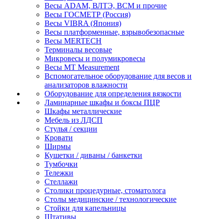
Весы ADAM, ВЛТЭ, BCM и прочие
Весы ГОСМЕТР (Россия)
Весы VIBRA (Япония)
Весы платформенные, взрывобезопасные
Весы MERTECH
Терминалы весовые
Микровесы и полумикровесы
Весы MT Measurement
Вспомогательное оборудование для весов и
анализаторов влажности
Оборудование для определения вязкости
Ламинарные шкафы и боксы ПЦР
Шкафы металлические
Мебель из ЛДСП
Стулья / секции
Кровати
Ширмы
Кушетки / диваны / банкетки
Тумбочки
Тележки
Стеллажи
Столики процедурные, стоматолога
Столы медицинские / технологические
Стойки для капельницы
Штативы