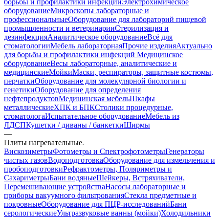
борьбы и профилактики инфекций
Электрохимическое
оборудование
Микроскопы лабораторные и
профессиональные
Оборудование для лабораторий пищевой
промышленности и ветеринарии
Стерилизация и
дезинфекция
Аналитическое оборудование
Всё для
стоматологии
Мебель лабораторная
Прочие изделия
Актуально
для борьбы и профилактики инфекций
Медицинское
оборудование
Весы лабораторные, аналитические и
медицинские
Мойки
Маски, респираторы, защитные костюмы,
перчатки
Оборудование для молекулярной биологии и
генетики
Оборудование для определения
нефтепродуктов
Медицинская мебель
Шкафы
металлические
ХПК и БПК
Столики процедурные,
стоматолога
Испытательное оборудование
Мебель из
ЛДСП
Кушетки / диваны / банкетки
Ширмы
—
Плиты нагревательные
Вискозиметры
Фотометры и Спектрофотометры
Генераторы
чистых газов
Водоподготовка
Оборудование для измельчения и
пробоподготовки
Рефрактометры, Поляриметры и
Сахариметры
Бани водяные
Шейкеры, Встряхиватели,
Перемешивающие устройства
Насосы лабораторные и
приборы вакуумного фильтрования
Стекла предметные и
покровные
Оборудование для ПЦР-исследований
Бани
серологические
Ультразвуковые ванны (мойки)
Холодильники