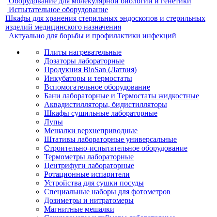
Оборудование для молекулярной биологии и генетики
Испытательное оборудование
Шкафы для хранения стерильных эндоскопов и стерильных
изделий медицинского назначения
Актуально для борьбы и профилактики инфекций
Плиты нагревательные
Дозаторы лабораторные
Продукция BioSan (Латвия)
Инкубаторы и термостаты
Вспомогательное оборудование
Бани лабораторные и Термостаты жидкостные
Аквадистилляторы, бидистилляторы
Шкафы сушильные лабораторные
Лупы
Мешалки верхнеприводные
Штативы лабораторные универсальные
Строительно-испытательное оборудование
Термометры лабораторные
Центрифуги лабораторные
Ротационные испарители
Устройства для сушки посуды
Специальные наборы для фотометров
Дозиметры и нитратомеры
Магнитные мешалки