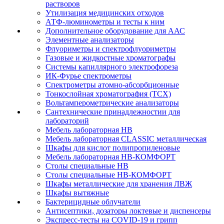
растворов
Утилизация медицинских отходов
АТФ-люминометры и тесты к ним
Дополнительное оборудование для ААС
Элементные анализаторы
Флуориметры и спектрофлуориметры
Газовые и жидкостные хроматографы
Системы капиллярного электрофореза
ИК-Фурье спектрометры
Спектрометры атомно-абсорбционные
Тонкослойная хроматография (ТСХ)
Вольтамперометрические анализаторы
Сантехнические принадлежностии для
лабораторий
Мебель лабораторная НВ
Мебель лабораторная CLASSIC металлическая
Шкафы для кислот полипропиленовые
Мебель лабораторная НВ-КОМФОРТ
Столы специальные НВ
Столы специальные НВ-КОМФОРТ
Шкафы металлические для хранения ЛВЖ
Шкафы вытяжные
Бактерицидные облучатели
Антисептики, дозаторы локтевые и диспенсеры
Экспресс-тесты на COVID-19 и грипп