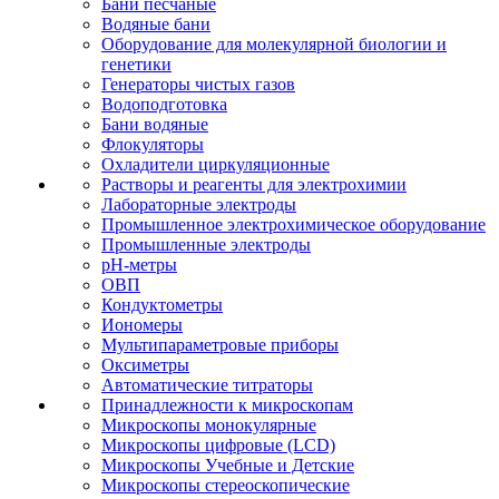
Бани песчаные
Водяные бани
Оборудование для молекулярной биологии и
генетики
Генераторы чистых газов
Водоподготовка
Бани водяные
Флокуляторы
Охладители циркуляционные
Растворы и реагенты для электрохимии
Лабораторные электроды
Промышленное электрохимическое оборудование
Промышленные электроды
pH-метры
ОВП
Кондуктометры
Иономеры
Мультипараметровые приборы
Оксиметры
Автоматические титраторы
Принадлежности к микроскопам
Микроскопы монокулярные
Микроскопы цифровые (LCD)
Микроскопы Учебные и Детские
Микроскопы стереоскопические