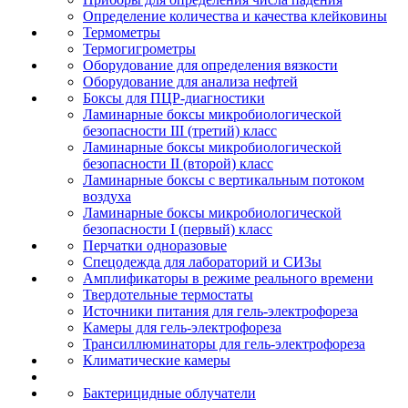
Определение количества и качества клейковины
Термометры
Термогигрометры
Оборудование для определения вязкости
Оборудование для анализа нефтей
Боксы для ПЦР-диагностики
Ламинарные боксы микробиологической
безопасности III (третий) класс
Ламинарные боксы микробиологической
безопасности II (второй) класс
Ламинарные боксы с вертикальным потоком
воздуха
Ламинарные боксы микробиологической
безопасности I (первый) класс
Перчатки одноразовые
Спецодежда для лабораторий и СИЗы
Амплификаторы в режиме реального времени
Твердотельные термостаты
Источники питания для гель-электрофореза
Камеры для гель-электрофореза
Трансиллюминаторы для гель-электрофореза
Климатические камеры
Бактерицидные облучатели