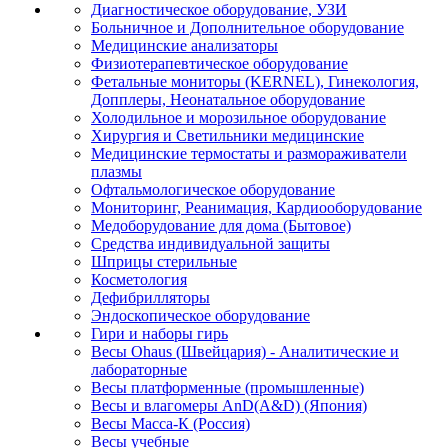
Диагностическое оборудование, УЗИ
Больничное и Дополнительное оборудование
Медицинские анализаторы
Физиотерапевтическое оборудование
Фетальные мониторы (KERNEL), Гинекология,
Допплеры, Неонатальное оборудование
Холодильное и морозильное оборудование
Хирургия и Светильники медицинские
Медицинские термостаты и размораживатели
плазмы
Офтальмологическое оборудование
Мониторинг, Реанимация, Кардиооборудование
Медоборудование для дома (Бытовое)
Средства индивидуальной защиты
Шприцы стерильные
Косметология
Дефибрилляторы
Эндоскопическое оборудование
Гири и наборы гирь
Весы Ohaus (Швейцария) - Аналитические и
лабораторные
Весы платформенные (промышленные)
Весы и влагомеры AnD(A&D) (Япония)
Весы Масса-К (Россия)
Весы учебные