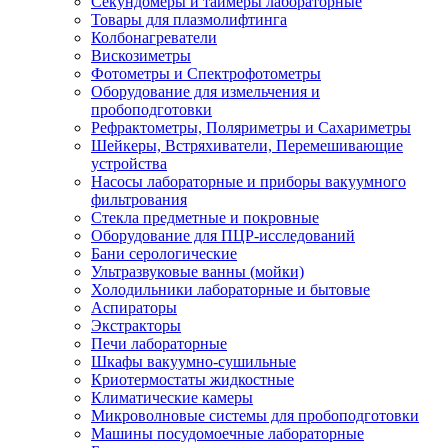
Секундомеры и таймеры лабораторные
Товары для плазмолифтинга
Колбонагреватели
Вискозиметры
Фотометры и Спектрофотометры
Оборудование для измельчения и
пробоподготовки
Рефрактометры, Поляриметры и Сахариметры
Шейкеры, Встряхиватели, Перемешивающие
устройства
Насосы лабораторные и приборы вакуумного
фильтрования
Стекла предметные и покровные
Оборудование для ПЦР-исследований
Бани серологические
Ультразвуковые ванны (мойки)
Холодильники лабораторные и бытовые
Аспираторы
Экстракторы
Печи лабораторные
Шкафы вакуумно-сушильные
Криотермостаты жидкостные
Климатические камеры
Микроволновые системы для пробоподготовки
Машины посудомоечные лабораторные