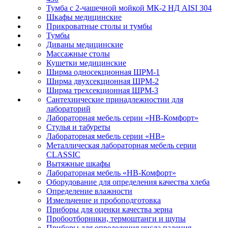
Тумба с 2-чашечной мойкой МК-2 НД AISI 304
Шкафы медицинские
Прикроватные столы и тумбы
Тумбы
Диваны медицинские
Массажные столы
Кушетки медицинские
Ширма односекционная ШРМ-1
Ширма двухсекционная ШРМ-2
Ширма трехсекционная ШРМ-3
Сантехнические принадлежностии для
лабораторий
Лабораторная мебель серии «НВ-Комфорт»
Стулья и табуреты
Лабораторная мебель серии «НВ»
Металлическая лабораторная мебель серии
CLASSIC
Вытяжные шкафы
Лабораторная мебель «НВ-Комфорт»
Оборудование для определения качества хлеба
Определение влажности
Измельчение и пробоподготовка
Приборы для оценки качества зерна
Пробоотборники, термоштанги и щупы
Приборы для определения числа падения