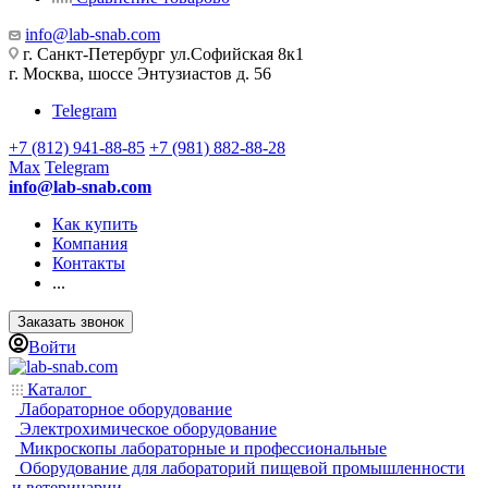
info@lab-snab.com
г. Санкт-Петербург ул.Софийская 8к1
г. Москва, шоссе Энтузиастов д. 56
Telegram
+7 (812) 941-88-85
+7 (981) 882-88-28
Max
Telegram
info@lab-snab.com
Как купить
Компания
Контакты
...
Заказать звонок
Войти
Каталог
Лабораторное оборудование
Электрохимическое оборудование
Микроскопы лабораторные и профессиональные
Оборудование для лабораторий пищевой промышленности
и ветеринарии