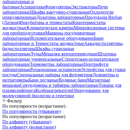
лабораторные и
бытовые
Аспираторы
Флокуляторы
Экстракторы
Печи
лабораторные
Шкафы вакуумно-сушильные
Охладители
циркуляционные
Дозаторы лабораторные
Продукция BioSan
(Латвия)
Инкубаторы и термостаты
Криотермостаты
жидкостные
Климатические камеры
Микроволновые системы
для пробоподготовки
Машины посудомоечные
лабораторные
Вспомогательное оборудование
Бани
лабораторные и Термостаты жидкостные
Аквадистилляторы,
бидистилляторы
Шкафы сушильные
лабораторные
Лупы
Мешалки верхнеприводные
Штативы
лабораторные универсальные
Строительно-испытательное
оборудование
Термометры лабораторные
Центрифуги
лабораторные
Ротационные испарители
Устройства для сушки
посуды
Специальные наборы для фотометров
Дозиметры и
нитратомеры
Бани песчаные
Водяные бани
Магнитные
мешалки
Секундомеры и таймеры лабораторные
Товары для
плазмолифтинга
Колбонагреватели
Оборудование для
молекулярной биологии и генетики
Фильтр
По популярности (возрастание)
По популярности (убывание)
По популярности (возрастание)
По алфавиту (убывание)
По алфавиту (возрастание)