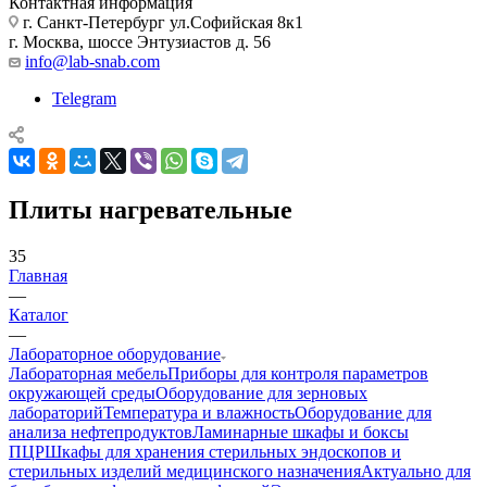
Контактная информация
г. Санкт-Петербург ул.Софийская 8к1
г. Москва, шоссе Энтузиастов д. 56
info@lab-snab.com
Telegram
Плиты нагревательные
35
Главная
—
Каталог
—
Лабораторное оборудование
Лабораторная мебель
Приборы для контроля параметров
окружающей среды
Оборудование для зерновых
лабораторий
Температура и влажность
Оборудование для
анализа нефтепродуктов
Ламинарные шкафы и боксы
ПЦР
Шкафы для хранения стерильных эндоскопов и
стерильных изделий медицинского назначения
Актуально для