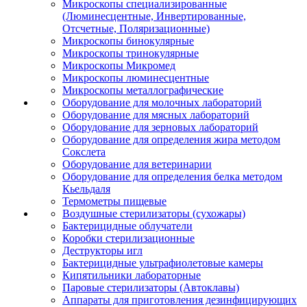
Микроскопы специализированные
(Люминесцентные, Инвертированные,
Отсчетные, Поляризационные)
Микроскопы бинокулярные
Микроскопы тринокулярные
Микроскопы Микромед
Микроскопы люминесцентные
Микроскопы металлографические
Оборудование для молочных лабораторий
Оборудование для мясных лабораторий
Оборудование для зерновых лабораторий
Оборудование для определения жира методом
Сокслета
Оборудование для ветеринарии
Оборудование для определения белка методом
Кьельдаля
Термометры пищевые
Воздушные стерилизаторы (сухожары)
Бактерицидные облучатели
Коробки стерилизационные
Деструкторы игл
Бактерицидные ультрафиолетовые камеры
Кипятильники лабораторные
Паровые стерилизаторы (Автоклавы)
Аппараты для приготовления дезинфицирующих