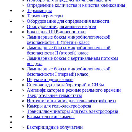
Определение количества и качества клейковины
Термометры
Термогигрометры
Оборудование для определения вязкости
Оборудование для анализа нефтей
Боксы для ПЦР-диагностики
Ламинарные боксы микробиологической
безопасности III (третий) класс
Ламинарные боксы микробиологической
безопасности II (второй) класс
Ламинарные боксы с вертикальным потоком
воздуха
Ламинарные боксы микробиологической
безопасности I (первый) класс
Перчатки одноразовые
Спецодежда для лабораторий и СИЗы
Амплификаторы в режиме реального времени
Твердотельные термостаты
Источники питания для гель-электрофореза
Камеры для гель-электрофореза
Трансиллюминаторы для гель-электрофореза
Климатические камеры
Бактерицидные облучатели