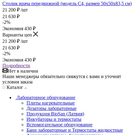
Столик врача передвижной (модель С4, размер 50х50х83,5 см)
21 200
₽
/шт
21 630
₽
-
2
%
Экономия
430
₽
Варианты цен
21 200
₽
/шт
21 630
₽
-
2
%
Экономия
430
₽
Подробности
Нет в наличии
Наши менеджеры обязательно свяжутся с вами и уточнят
условия заказа
Каталог
Лабораторное оборудование
Плиты нагревательные
Дозаторы лабораторные
Продукция BioSan (Латвия)
Инкубаторы и термостаты
Вспомогательное оборудование
Бани лабораторные и Термостаты жидкостные