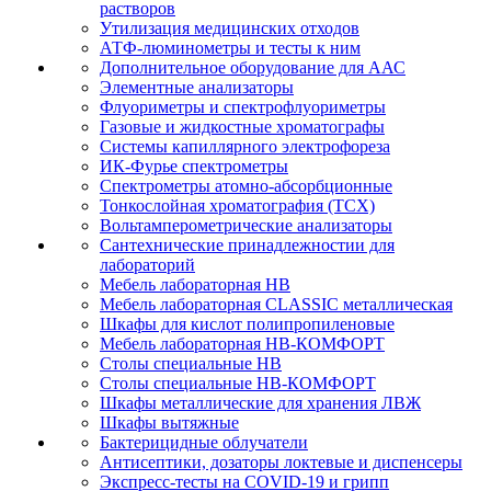
растворов
Утилизация медицинских отходов
АТФ-люминометры и тесты к ним
Дополнительное оборудование для ААС
Элементные анализаторы
Флуориметры и спектрофлуориметры
Газовые и жидкостные хроматографы
Системы капиллярного электрофореза
ИК-Фурье спектрометры
Спектрометры атомно-абсорбционные
Тонкослойная хроматография (ТСХ)
Вольтамперометрические анализаторы
Сантехнические принадлежностии для
лабораторий
Мебель лабораторная НВ
Мебель лабораторная CLASSIC металлическая
Шкафы для кислот полипропиленовые
Мебель лабораторная НВ-КОМФОРТ
Столы специальные НВ
Столы специальные НВ-КОМФОРТ
Шкафы металлические для хранения ЛВЖ
Шкафы вытяжные
Бактерицидные облучатели
Антисептики, дозаторы локтевые и диспенсеры
Экспресс-тесты на COVID-19 и грипп