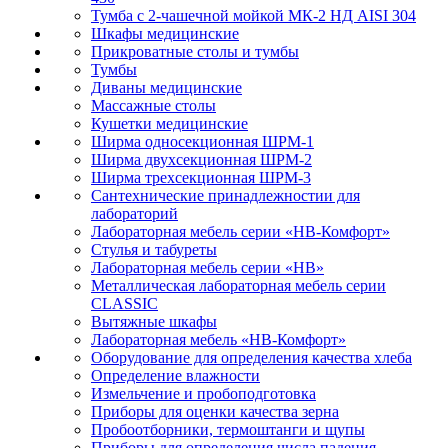
Тумба с 2-чашечной мойкой МК-2 НД AISI 304
Шкафы медицинские
Прикроватные столы и тумбы
Тумбы
Диваны медицинские
Массажные столы
Кушетки медицинские
Ширма односекционная ШРМ-1
Ширма двухсекционная ШРМ-2
Ширма трехсекционная ШРМ-3
Сантехнические принадлежностии для
лабораторий
Лабораторная мебель серии «НВ-Комфорт»
Стулья и табуреты
Лабораторная мебель серии «НВ»
Металлическая лабораторная мебель серии
CLASSIC
Вытяжные шкафы
Лабораторная мебель «НВ-Комфорт»
Оборудование для определения качества хлеба
Определение влажности
Измельчение и пробоподготовка
Приборы для оценки качества зерна
Пробоотборники, термоштанги и щупы
Приборы для определения числа падения