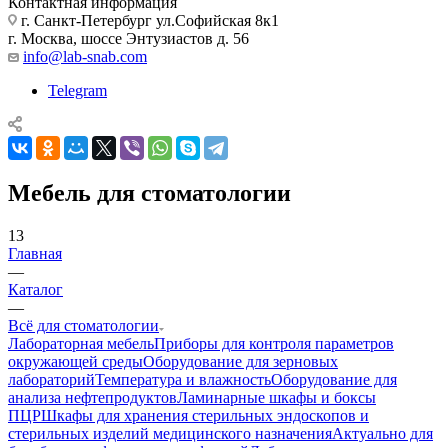
Контактная информация
г. Санкт-Петербург ул.Софийская 8к1
г. Москва, шоссе Энтузиастов д. 56
info@lab-snab.com
Telegram
Мебель для стоматологии
13
Главная
—
Каталог
—
Всё для стоматологии
Лабораторная мебель
Приборы для контроля параметров
окружающей среды
Оборудование для зерновых
лабораторий
Температура и влажность
Оборудование для
анализа нефтепродуктов
Ламинарные шкафы и боксы
ПЦР
Шкафы для хранения стерильных эндоскопов и
стерильных изделий медицинского назначения
Актуально для