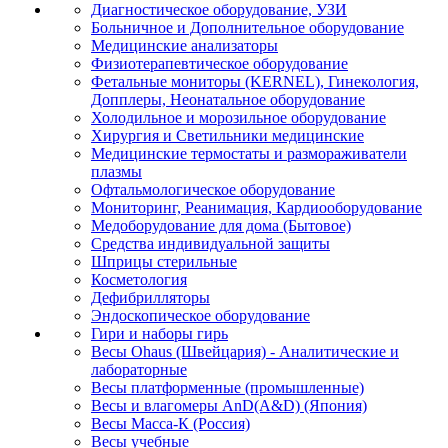
Диагностическое оборудование, УЗИ
Больничное и Дополнительное оборудование
Медицинские анализаторы
Физиотерапевтическое оборудование
Фетальные мониторы (KERNEL), Гинекология,
Допплеры, Неонатальное оборудование
Холодильное и морозильное оборудование
Хирургия и Светильники медицинские
Медицинские термостаты и размораживатели
плазмы
Офтальмологическое оборудование
Мониторинг, Реанимация, Кардиооборудование
Медоборудование для дома (Бытовое)
Средства индивидуальной защиты
Шприцы стерильные
Косметология
Дефибрилляторы
Эндоскопическое оборудование
Гири и наборы гирь
Весы Ohaus (Швейцария) - Аналитические и
лабораторные
Весы платформенные (промышленные)
Весы и влагомеры AnD(A&D) (Япония)
Весы Масса-К (Россия)
Весы учебные