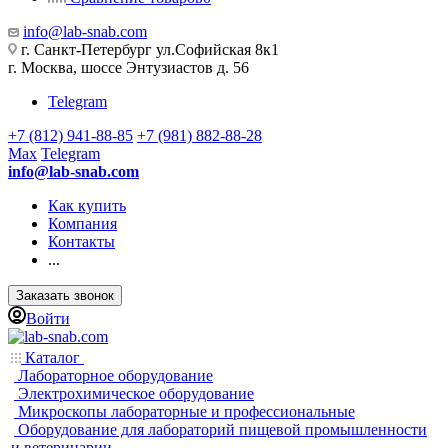
info@lab-snab.com
г. Санкт-Петербург ул.Софийская 8к1
г. Москва, шоссе Энтузиастов д. 56
Telegram
+7 (812) 941-88-85
+7 (981) 882-88-28
Max
Telegram
info@lab-snab.com
Как купить
Компания
Контакты
...
Заказать звонок
Войти
Каталог
Лабораторное оборудование
Электрохимическое оборудование
Микроскопы лабораторные и профессиональные
Оборудование для лабораторий пищевой промышленности
и ветеринарии