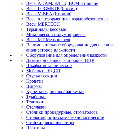
Весы ADAM, ВЛТЭ, BCM и прочие
Весы ГОСМЕТР (Россия)
Весы VIBRA (Япония)
Весы платформенные, взрывобезопасные
Весы MERTECH
Терминалы весовые
Микровесы и полумикровесы
Весы MT Measurement
Вспомогательное оборудование для весов и
анализаторов влажности
Оборудование для определения вязкости
Ламинарные шкафы и боксы ПЦР
Шкафы металлические
Мебель из ЛДСП
Стулья / секции
Кровати
Ширмы
Кушетки / диваны / банкетки
Тумбочки
Тележки
Стеллажи
Столики процедурные, стоматолога
Столы медицинские / технологические
Стойки для капельницы
Штативы