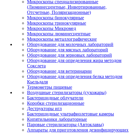
Микроскопы специализированные
(Люминесцентные, Инвертированные,
Отсчетные, Поляризационные)
Микроскопы бинокулярные
Микроскопы тринокулярные
Микроскопы Микромед
Микроскопы люминесцентные
Микроскопы металлографические
Оборудование для молочных лабораторий
Оборудование для мясных лабораторий
Оборудование для зерновых лабораторий
Оборудование для определения жира методом
Сокслета
Оборудование для ветеринарии
Оборудование для определения белка методом
Кьельдаля
Термометры пищевые
Воздушные стерилизаторы (сухожары)
Бактерицидные облучатели
Коробки стерилизационные
Деструкторы игл
Бактерицидные ультрафиолетовые камеры
Кипятильники лабораторные
Паровые стерилизаторы (Автоклавы)
Аппараты для приготовления дезинфицирующих