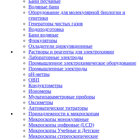
Бани песчаные
Водяные бани
Оборудование для молекулярной биологии и
генетики
Генераторы чистых газов
Водоподготовка
Бани водяные
Флокуляторы
Охладители циркуляционные
Растворы и реагенты для электрохимии
Лабораторные электроды
Промышленное электрохимическое оборудование
Промышленные электроды
pH-метры
ОВП
Кондуктометры
Иономеры
Мультипараметровые приборы
Оксиметры
Автоматические титраторы
Принадлежности к микроскопам
Микроскопы монокулярные
Микроскопы цифровые (LCD)
Микроскопы Учебные и Детские
Микроскопы стереоскопические