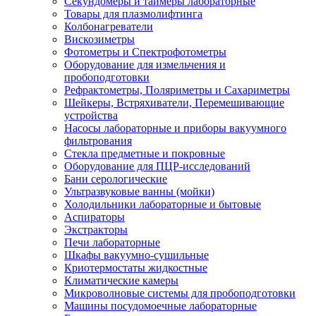
Секундомеры и таймеры лабораторные
Товары для плазмолифтинга
Колбонагреватели
Вискозиметры
Фотометры и Спектрофотометры
Оборудование для измельчения и
пробоподготовки
Рефрактометры, Поляриметры и Сахариметры
Шейкеры, Встряхиватели, Перемешивающие
устройства
Насосы лабораторные и приборы вакуумного
фильтрования
Стекла предметные и покровные
Оборудование для ПЦР-исследований
Бани серологические
Ультразвуковые ванны (мойки)
Холодильники лабораторные и бытовые
Аспираторы
Экстракторы
Печи лабораторные
Шкафы вакуумно-сушильные
Криотермостаты жидкостные
Климатические камеры
Микроволновые системы для пробоподготовки
Машины посудомоечные лабораторные