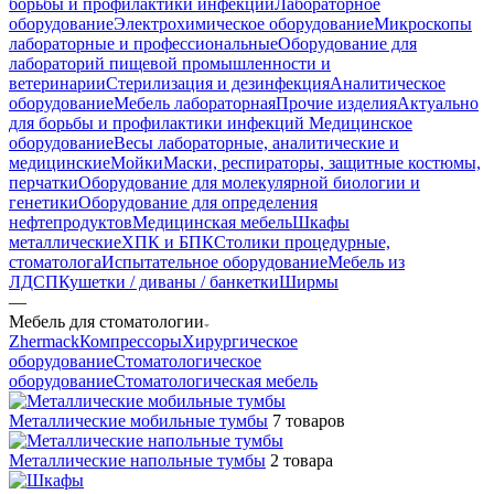
борьбы и профилактики инфекций
Лабораторное
оборудование
Электрохимическое оборудование
Микроскопы
лабораторные и профессиональные
Оборудование для
лабораторий пищевой промышленности и
ветеринарии
Стерилизация и дезинфекция
Аналитическое
оборудование
Мебель лабораторная
Прочие изделия
Актуально
для борьбы и профилактики инфекций
Медицинское
оборудование
Весы лабораторные, аналитические и
медицинские
Мойки
Маски, респираторы, защитные костюмы,
перчатки
Оборудование для молекулярной биологии и
генетики
Оборудование для определения
нефтепродуктов
Медицинская мебель
Шкафы
металлические
ХПК и БПК
Столики процедурные,
стоматолога
Испытательное оборудование
Мебель из
ЛДСП
Кушетки / диваны / банкетки
Ширмы
—
Мебель для стоматологии
Zhermack
Компрессоры
Хирургическое
оборудование
Стоматологическое
оборудование
Стоматологическая мебель
Металлические мобильные тумбы
7 товаров
Металлические напольные тумбы
2 товара