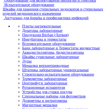
Оборудование для молекулярной биологии и генетики
Испытательное оборудование
Шкафы для хранения стерильных эндоскопов и стерильных
изделий медицинского назначения
Актуально для борьбы и профилактики инфекций
Плиты нагревательные
Дозаторы лабораторные
Продукция BioSan (Латвия)
Инкубаторы и термостаты
Вспомогательное оборудование
Бани лабораторные и Термостаты жидкостные
Аквадистилляторы, бидистилляторы
Шкафы сушильные лабораторные
Лупы
Мешалки верхнеприводные
Штативы лабораторные универсальные
Строительно-испытательное оборудование
Термометры лабораторные
Центрифуги лабораторные
Ротационные испарители
Устройства для сушки посуды
Специальные наборы для фотометров
Дозиметры и нитратомеры
Магнитные мешалки