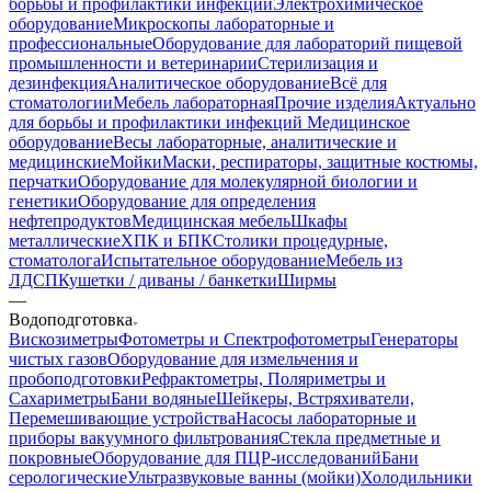
борьбы и профилактики инфекций
Электрохимическое
оборудование
Микроскопы лабораторные и
профессиональные
Оборудование для лабораторий пищевой
промышленности и ветеринарии
Стерилизация и
дезинфекция
Аналитическое оборудование
Всё для
стоматологии
Мебель лабораторная
Прочие изделия
Актуально
для борьбы и профилактики инфекций
Медицинское
оборудование
Весы лабораторные, аналитические и
медицинские
Мойки
Маски, респираторы, защитные костюмы,
перчатки
Оборудование для молекулярной биологии и
генетики
Оборудование для определения
нефтепродуктов
Медицинская мебель
Шкафы
металлические
ХПК и БПК
Столики процедурные,
стоматолога
Испытательное оборудование
Мебель из
ЛДСП
Кушетки / диваны / банкетки
Ширмы
—
Водоподготовка
Вискозиметры
Фотометры и Спектрофотометры
Генераторы
чистых газов
Оборудование для измельчения и
пробоподготовки
Рефрактометры, Поляриметры и
Сахариметры
Бани водяные
Шейкеры, Встряхиватели,
Перемешивающие устройства
Насосы лабораторные и
приборы вакуумного фильтрования
Стекла предметные и
покровные
Оборудование для ПЦР-исследований
Бани
серологические
Ультразвуковые ванны (мойки)
Холодильники