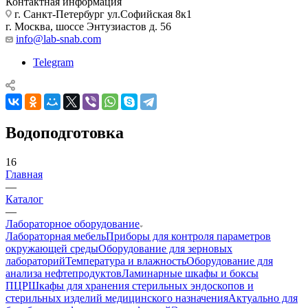
Контактная информация
г. Санкт-Петербург ул.Софийская 8к1
г. Москва, шоссе Энтузиастов д. 56
info@lab-snab.com
Telegram
Водоподготовка
16
Главная
—
Каталог
—
Лабораторное оборудование
Лабораторная мебель
Приборы для контроля параметров
окружающей среды
Оборудование для зерновых
лабораторий
Температура и влажность
Оборудование для
анализа нефтепродуктов
Ламинарные шкафы и боксы
ПЦР
Шкафы для хранения стерильных эндоскопов и
стерильных изделий медицинского назначения
Актуально для