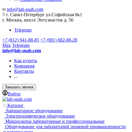
info@lab-snab.com
г. Санкт-Петербург ул.Софийская 8к1
г. Москва, шоссе Энтузиастов д. 56
Telegram
+7 (812) 941-88-85
+7 (981) 882-88-28
Max
Telegram
info@lab-snab.com
Как купить
Компания
Контакты
...
Заказать звонок
Войти
Каталог
Лабораторное оборудование
Электрохимическое оборудование
Микроскопы лабораторные и профессиональные
Оборудование для лабораторий пищевой промышленности
и ветеринарии