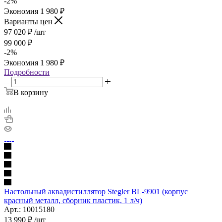
-
2
%
Экономия
1 980
₽
Варианты цен
97 020
₽
/шт
99 000
₽
-
2
%
Экономия
1 980
₽
Подробности
В корзину
Настольный аквадистиллятор Stegler BL-9901 (корпус
красный металл, сборник пластик, 1 л/ч)
Арт.: 10015180
13 990
₽
/шт