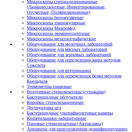
Микроскопы специализированные
(Люминесцентные, Инвертированные,
Отсчетные, Поляризационные)
Микроскопы бинокулярные
Микроскопы тринокулярные
Микроскопы Микромед
Микроскопы люминесцентные
Микроскопы металлографические
Оборудование для молочных лабораторий
Оборудование для мясных лабораторий
Оборудование для зерновых лабораторий
Оборудование для определения жира методом
Сокслета
Оборудование для ветеринарии
Оборудование для определения белка методом
Кьельдаля
Термометры пищевые
Воздушные стерилизаторы (сухожары)
Бактерицидные облучатели
Коробки стерилизационные
Деструкторы игл
Бактерицидные ультрафиолетовые камеры
Кипятильники лабораторные
Паровые стерилизаторы (Автоклавы)
Аппараты для приготовления дезинфицирующих