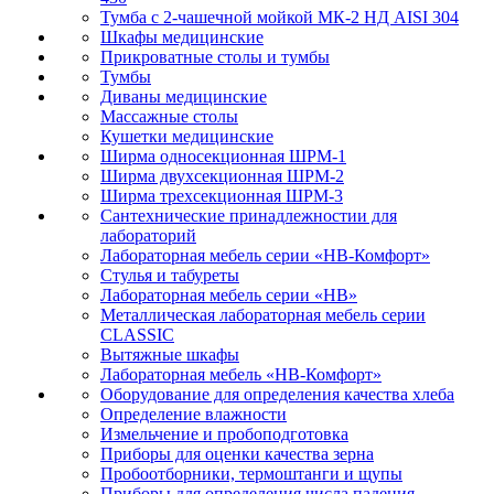
Тумба с 2-чашечной мойкой МК-2 НД AISI 304
Шкафы медицинские
Прикроватные столы и тумбы
Тумбы
Диваны медицинские
Массажные столы
Кушетки медицинские
Ширма односекционная ШРМ-1
Ширма двухсекционная ШРМ-2
Ширма трехсекционная ШРМ-3
Сантехнические принадлежностии для
лабораторий
Лабораторная мебель серии «НВ-Комфорт»
Стулья и табуреты
Лабораторная мебель серии «НВ»
Металлическая лабораторная мебель серии
CLASSIC
Вытяжные шкафы
Лабораторная мебель «НВ-Комфорт»
Оборудование для определения качества хлеба
Определение влажности
Измельчение и пробоподготовка
Приборы для оценки качества зерна
Пробоотборники, термоштанги и щупы
Приборы для определения числа падения