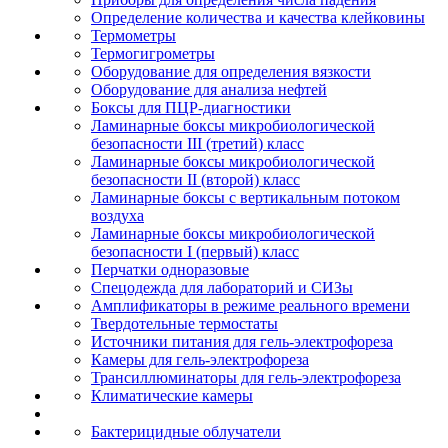
Определение количества и качества клейковины
Термометры
Термогигрометры
Оборудование для определения вязкости
Оборудование для анализа нефтей
Боксы для ПЦР-диагностики
Ламинарные боксы микробиологической
безопасности III (третий) класс
Ламинарные боксы микробиологической
безопасности II (второй) класс
Ламинарные боксы с вертикальным потоком
воздуха
Ламинарные боксы микробиологической
безопасности I (первый) класс
Перчатки одноразовые
Спецодежда для лабораторий и СИЗы
Амплификаторы в режиме реального времени
Твердотельные термостаты
Источники питания для гель-электрофореза
Камеры для гель-электрофореза
Трансиллюминаторы для гель-электрофореза
Климатические камеры
Бактерицидные облучатели