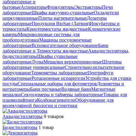
лабораторные и
бытовые
Аспираторы
Флокуляторы
Экстракторы
Печи
лабораторные
Шкафы вакуумно-сушильные
Охладители
циркуляционные
Плиты нагревательные
Дозаторы
лабораторные
Продукция BioSan (Латвия)
Инкубаторы и
термостаты
Криотермостаты жидкостные
Климатические
камеры
Микроволновые системы для
пробоподготовки
Машины посудомоечные
лабораторные
Вспомогательное оборудование
Бани
лабораторные и Термостаты жидкостные
Аквадистилляторы,
бидистилляторы
Шкафы сушильные
лабораторные
Лупы
Мешалки верхнеприводные
Штативы
лабораторные универсальные
Строительно-испытательное
оборудование
Термометры лабораторные
Центрифуги
лабораторные
Ротационные испарители
Устройства для сушки
посуды
Специальные наборы для фотометров
Дозиметры и
нитратомеры
Бани песчаные
Водяные бани
Магнитные
мешалки
Секундомеры и таймеры лабораторные
Товары для
плазмолифтинга
Колбонагреватели
Оборудование для
молекулярной биологии и генетики
Аквадистилляторы
9 товаров
Бидистилляторы
1 товар