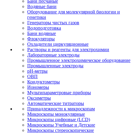
Бани песчаные
Водяные бани
Оборудование для молекулярной биологии и
генетики
Генераторы чистых газов
Водоподготовка
Бани водяные
Флокуляторы
Охладители циркуляционные
Растворы и реагенты для электрохимии
Лабораторные электроды
Промышленное электрохимическое оборудование
Промышленные электроды
pH-метры
ОВП
Кондуктометры
Иономеры
Мультипараметровые приборы
Оксиметры
Автоматические титраторы
Принадлежности к микроскопам
Микроскопы монокулярные
Микроскопы цифровые (LCD)
Микроскопы Учебные и Детские
Микроскопы стереоскопические