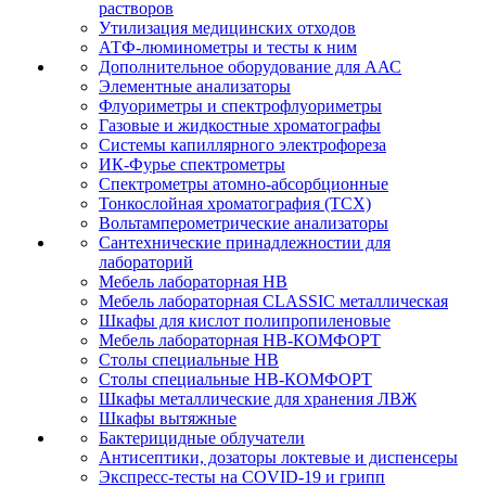
растворов
Утилизация медицинских отходов
АТФ-люминометры и тесты к ним
Дополнительное оборудование для ААС
Элементные анализаторы
Флуориметры и спектрофлуориметры
Газовые и жидкостные хроматографы
Системы капиллярного электрофореза
ИК-Фурье спектрометры
Спектрометры атомно-абсорбционные
Тонкослойная хроматография (ТСХ)
Вольтамперометрические анализаторы
Сантехнические принадлежностии для
лабораторий
Мебель лабораторная НВ
Мебель лабораторная CLASSIC металлическая
Шкафы для кислот полипропиленовые
Мебель лабораторная НВ-КОМФОРТ
Столы специальные НВ
Столы специальные НВ-КОМФОРТ
Шкафы металлические для хранения ЛВЖ
Шкафы вытяжные
Бактерицидные облучатели
Антисептики, дозаторы локтевые и диспенсеры
Экспресс-тесты на COVID-19 и грипп