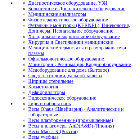
Диагностическое оборудование, УЗИ
Больничное и Дополнительное оборудование
Медицинские анализаторы
Физиотерапевтическое оборудование
Фетальные мониторы (KERNEL), Гинекология,
Допплеры, Неонатальное оборудование
Холодильное и морозильное оборудование
Хирургия и Светильники медицинские
Медицинские термостаты и размораживатели
плазмы
Офтальмологическое оборудование
Мониторинг, Реанимация, Кардиооборудование
Медоборудование для дома (Бытовое)
Средства индивидуальной защиты
Шприцы стерильные
Косметология
Дефибрилляторы
Эндоскопическое оборудование
Гири и наборы гирь
Весы Ohaus (Швейцария) - Аналитические и
лабораторные
Весы платформенные (промышленные)
Весы и влагомеры AnD(A&D) (Япония)
Весы Масса-К (Россия)
Весы учебные