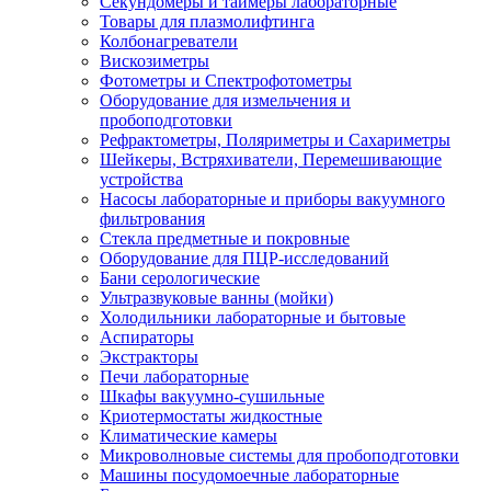
Секундомеры и таймеры лабораторные
Товары для плазмолифтинга
Колбонагреватели
Вискозиметры
Фотометры и Спектрофотометры
Оборудование для измельчения и
пробоподготовки
Рефрактометры, Поляриметры и Сахариметры
Шейкеры, Встряхиватели, Перемешивающие
устройства
Насосы лабораторные и приборы вакуумного
фильтрования
Стекла предметные и покровные
Оборудование для ПЦР-исследований
Бани серологические
Ультразвуковые ванны (мойки)
Холодильники лабораторные и бытовые
Аспираторы
Экстракторы
Печи лабораторные
Шкафы вакуумно-сушильные
Криотермостаты жидкостные
Климатические камеры
Микроволновые системы для пробоподготовки
Машины посудомоечные лабораторные