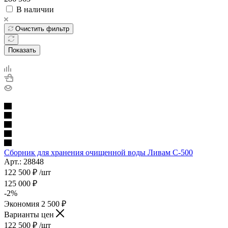
В наличии
Очистить фильтр
Показать
Сборник для хранения очищенной воды Ливам С-500
Арт.: 28848
122 500
₽
/шт
125 000
₽
-
2
%
Экономия
2 500
₽
Варианты цен
122 500
₽
/шт