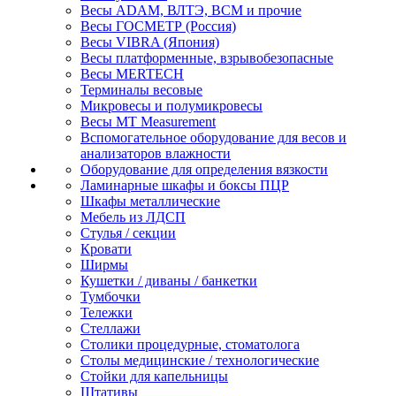
Весы ADAM, ВЛТЭ, BCM и прочие
Весы ГОСМЕТР (Россия)
Весы VIBRA (Япония)
Весы платформенные, взрывобезопасные
Весы MERTECH
Терминалы весовые
Микровесы и полумикровесы
Весы MT Measurement
Вспомогательное оборудование для весов и
анализаторов влажности
Оборудование для определения вязкости
Ламинарные шкафы и боксы ПЦР
Шкафы металлические
Мебель из ЛДСП
Стулья / секции
Кровати
Ширмы
Кушетки / диваны / банкетки
Тумбочки
Тележки
Стеллажи
Столики процедурные, стоматолога
Столы медицинские / технологические
Стойки для капельницы
Штативы