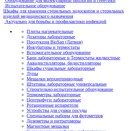
Оборудование для молекулярной биологии и генетики
Испытательное оборудование
Шкафы для хранения стерильных эндоскопов и стерильных
изделий медицинского назначения
Актуально для борьбы и профилактики инфекций
Плиты нагревательные
Дозаторы лабораторные
Продукция BioSan (Латвия)
Инкубаторы и термостаты
Вспомогательное оборудование
Бани лабораторные и Термостаты жидкостные
Аквадистилляторы, бидистилляторы
Шкафы сушильные лабораторные
Лупы
Мешалки верхнеприводные
Штативы лабораторные универсальные
Строительно-испытательное оборудование
Термометры лабораторные
Центрифуги лабораторные
Ротационные испарители
Устройства для сушки посуды
Специальные наборы для фотометров
Дозиметры и нитратомеры
Магнитные мешалки