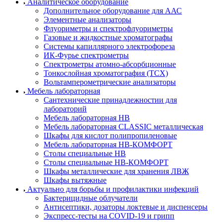
Аналитическое оборудование
Дополнительное оборудование для ААС
Элементные анализаторы
Флуориметры и спектрофлуориметры
Газовые и жидкостные хроматографы
Системы капиллярного электрофореза
ИК-Фурье спектрометры
Спектрометры атомно-абсорбционные
Тонкослойная хроматография (ТСХ)
Вольтамперометрические анализаторы
Мебель лабораторная
Сантехнические принадлежностии для
лабораторий
Мебель лабораторная НВ
Мебель лабораторная CLASSIC металлическая
Шкафы для кислот полипропиленовые
Мебель лабораторная НВ-КОМФОРТ
Столы специальные НВ
Столы специальные НВ-КОМФОРТ
Шкафы металлические для хранения ЛВЖ
Шкафы вытяжные
Актуально для борьбы и профилактики инфекций
Бактерицидные облучатели
Антисептики, дозаторы локтевые и диспенсеры
Экспресс-тесты на COVID-19 и грипп