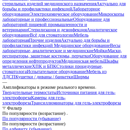
стерильных изделий медицинского назначения
Актуально для
борьбы и профилактики инфекций
Лабораторное
оборудование
Электрохимическое оборудование
Микроскопы
лабораторные и профессиональные
Оборудование для
лабораторий пищевой промышленности и
ветеринарии
Стерилизация и дезинфекция
Аналитическое
оборудование
Всё для стоматологии
Мебель
лабораторная
Прочие изделия
Актуально для борьбы и
профилактики инфекций
Медицинское оборудование
Весы
лабораторные, аналитические и медицинские
Мойки
Маски,
респираторы, защитные костюмы, перчатки
Оборудование для
определения нефтепродуктов
Медицинская мебель
Шкафы
металлические
ХПК и БПК
Столики процедурные,
стоматолога
Испытательное оборудование
Мебель из
ЛДСП
Кушетки / диваны / банкетки
Ширмы
—
Амплификаторы в режиме реального времени
Твердотельные термостаты
Источники питания для гель-
электрофореза
Камеры для гель-
электрофореза
Трансиллюминаторы для гель-электрофореза
Фильтр
По популярности (возрастание)
По популярности (убывание)
По популярности (возрастание)
По алфавиту (убывание)