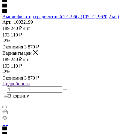
Амплификатор градиентный TC-96G (105 °C, 96?0,2 мл)
Арт.: 10032199
189 240
₽
/шт
193 110
₽
-
2
%
Экономия
3 870
₽
Варианты цен
189 240
₽
/шт
193 110
₽
-
2
%
Экономия
3 870
₽
Подробности
В корзину