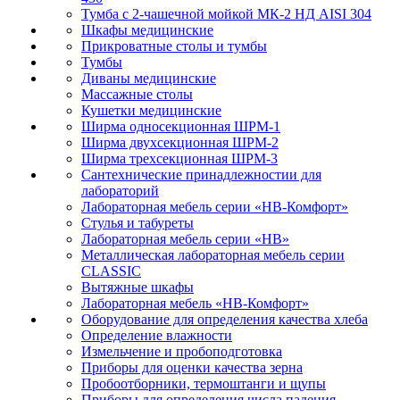
Тумба с 2-чашечной мойкой МК-2 НД AISI 304
Шкафы медицинские
Прикроватные столы и тумбы
Тумбы
Диваны медицинские
Массажные столы
Кушетки медицинские
Ширма односекционная ШРМ-1
Ширма двухсекционная ШРМ-2
Ширма трехсекционная ШРМ-3
Сантехнические принадлежностии для
лабораторий
Лабораторная мебель серии «НВ-Комфорт»
Стулья и табуреты
Лабораторная мебель серии «НВ»
Металлическая лабораторная мебель серии
CLASSIC
Вытяжные шкафы
Лабораторная мебель «НВ-Комфорт»
Оборудование для определения качества хлеба
Определение влажности
Измельчение и пробоподготовка
Приборы для оценки качества зерна
Пробоотборники, термоштанги и щупы
Приборы для определения числа падения