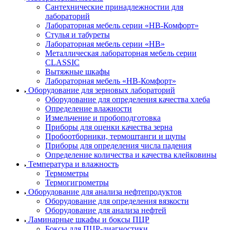
Сантехнические принадлежностии для
лабораторий
Лабораторная мебель серии «НВ-Комфорт»
Стулья и табуреты
Лабораторная мебель серии «НВ»
Металлическая лабораторная мебель серии
CLASSIC
Вытяжные шкафы
Лабораторная мебель «НВ-Комфорт»
Оборудование для зерновых лабораторий
Оборудование для определения качества хлеба
Определение влажности
Измельчение и пробоподготовка
Приборы для оценки качества зерна
Пробоотборники, термоштанги и щупы
Приборы для определения числа падения
Определение количества и качества клейковины
Температура и влажность
Термометры
Термогигрометры
Оборудование для анализа нефтепродуктов
Оборудование для определения вязкости
Оборудование для анализа нефтей
Ламинарные шкафы и боксы ПЦР
Боксы для ПЦР-диагностики