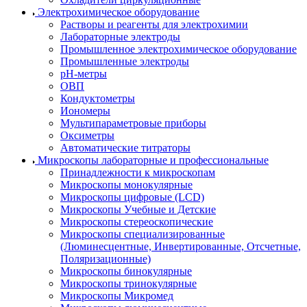
Электрохимическое оборудование
Растворы и реагенты для электрохимии
Лабораторные электроды
Промышленное электрохимическое оборудование
Промышленные электроды
pH-метры
ОВП
Кондуктометры
Иономеры
Мультипараметровые приборы
Оксиметры
Автоматические титраторы
Микроскопы лабораторные и профессиональные
Принадлежности к микроскопам
Микроскопы монокулярные
Микроскопы цифровые (LCD)
Микроскопы Учебные и Детские
Микроскопы стереоскопические
Микроскопы специализированные
(Люминесцентные, Инвертированные, Отсчетные,
Поляризационные)
Микроскопы бинокулярные
Микроскопы тринокулярные
Микроскопы Микромед