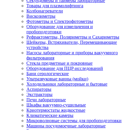
Секундомеры и таймеры лабораторные
Товары для плазмолифтинга
Колбонагреватели
Вискозиметры
Фотометры и Спектрофотометры
Оборудование для измельчения и
пробоподготовки
Рефрактометры, Поляриметры и Сахариметры
Шейкеры, Встряхиватели, Перемешивающие
устройства
Насосы лабораторные и приборы вакуумного
фильтрования
Стекла предметные и покровные
Оборудование для ПЦР-исследований
Бани серологические
Ультразвуковые ванны (мойки)
Холодильники лабораторные и бытовые
Аспираторы
Экстракторы
Печи лабораторные
Шкафы вакуумно-сушильные
Криотермостаты жидкостные
Климатические камеры
Микроволновые системы для пробоподготовки
Машины посудомоечные лабораторные