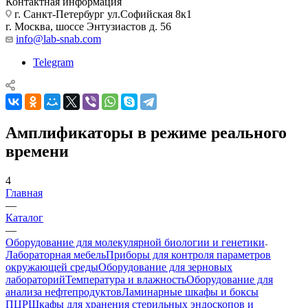
Контактная информация
г. Санкт-Петербург ул.Софийская 8к1
г. Москва, шоссе Энтузиастов д. 56
info@lab-snab.com
Telegram
Амплификаторы в режиме реального
времени
4
Главная
—
Каталог
—
Оборудование для молекулярной биологии и генетики
Лабораторная мебель
Приборы для контроля параметров
окружающей среды
Оборудование для зерновых
лабораторий
Температура и влажность
Оборудование для
анализа нефтепродуктов
Ламинарные шкафы и боксы
ПЦР
Шкафы для хранения стерильных эндоскопов и