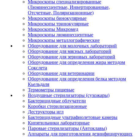
Микроскопы специализированные
(Люминесцентные, Инвертированные,
Отсчетные, Поляризационные)
Микроскопы бинокулярные
Микроскопы тринокулярные
Микроскопы Микромед
Микроскопы люминесцентные
Микроскопы металлографические
Оборудование для молочных лабораторий
Оборудование для мясных лабораторий
Оборудование для зерновых лабораторий
Оборудование для определения жира методом
Сокслета
Оборудование для ветеринарии
Оборудование для определения белка методом
Кьельдаля
Термометры пищевые
Воздушные стерилизаторы (сухожары)
Бактерицидные облучатели
Коробки стерилизационные
Деструкторы игл
Бактерицидные ультрафиолетовые камеры
Кипятильники лабораторные
Паровые стерилизаторы (Автоклавы)
Аппараты для приготовления дезинфицирующих