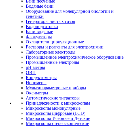
Бани песчаные
Водяные бани
Оборудование для молекулярной биологии и
генетики
Генераторы чистых газов
Водоподготовка
Бани водяные
Флокуляторы
Охладители циркуляционные
Растворы и реагенты для электрохимии
Лабораторные электроды
Промышленное электрохимическое оборудование
Промышленные электроды
pH-метры
ОВП
Кондуктометры
Иономеры
Мультипараметровые приборы
Оксиметры
Автоматические титраторы
Принадлежности к микроскопам
Микроскопы монокулярные
Микроскопы цифровые (LCD)
Микроскопы Учебные и Детские
Микроскопы стереоскопические