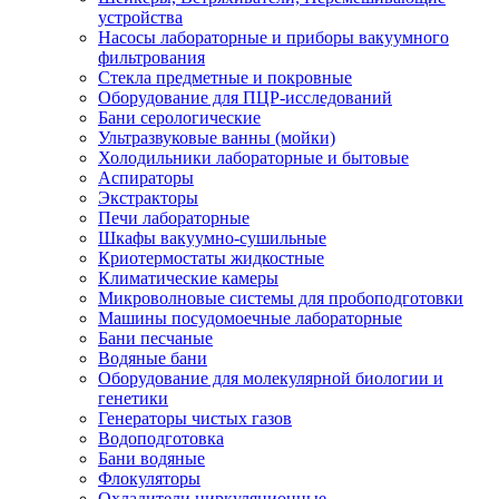
устройства
Насосы лабораторные и приборы вакуумного
фильтрования
Стекла предметные и покровные
Оборудование для ПЦР-исследований
Бани серологические
Ультразвуковые ванны (мойки)
Холодильники лабораторные и бытовые
Аспираторы
Экстракторы
Печи лабораторные
Шкафы вакуумно-сушильные
Криотермостаты жидкостные
Климатические камеры
Микроволновые системы для пробоподготовки
Машины посудомоечные лабораторные
Бани песчаные
Водяные бани
Оборудование для молекулярной биологии и
генетики
Генераторы чистых газов
Водоподготовка
Бани водяные
Флокуляторы
Охладители циркуляционные