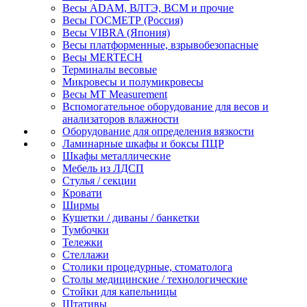
Весы ADAM, ВЛТЭ, BCM и прочие
Весы ГОСМЕТР (Россия)
Весы VIBRA (Япония)
Весы платформенные, взрывобезопасные
Весы MERTECH
Терминалы весовые
Микровесы и полумикровесы
Весы MT Measurement
Вспомогательное оборудование для весов и
анализаторов влажности
Оборудование для определения вязкости
Ламинарные шкафы и боксы ПЦР
Шкафы металлические
Мебель из ЛДСП
Стулья / секции
Кровати
Ширмы
Кушетки / диваны / банкетки
Тумбочки
Тележки
Стеллажи
Столики процедурные, стоматолога
Столы медицинские / технологические
Стойки для капельницы
Штативы