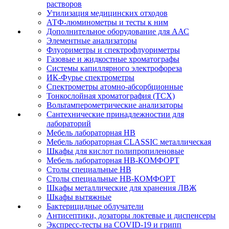
растворов
Утилизация медицинских отходов
АТФ-люминометры и тесты к ним
Дополнительное оборудование для ААС
Элементные анализаторы
Флуориметры и спектрофлуориметры
Газовые и жидкостные хроматографы
Системы капиллярного электрофореза
ИК-Фурье спектрометры
Спектрометры атомно-абсорбционные
Тонкослойная хроматография (ТСХ)
Вольтамперометрические анализаторы
Сантехнические принадлежностии для
лабораторий
Мебель лабораторная НВ
Мебель лабораторная CLASSIC металлическая
Шкафы для кислот полипропиленовые
Мебель лабораторная НВ-КОМФОРТ
Столы специальные НВ
Столы специальные НВ-КОМФОРТ
Шкафы металлические для хранения ЛВЖ
Шкафы вытяжные
Бактерицидные облучатели
Антисептики, дозаторы локтевые и диспенсеры
Экспресс-тесты на COVID-19 и грипп