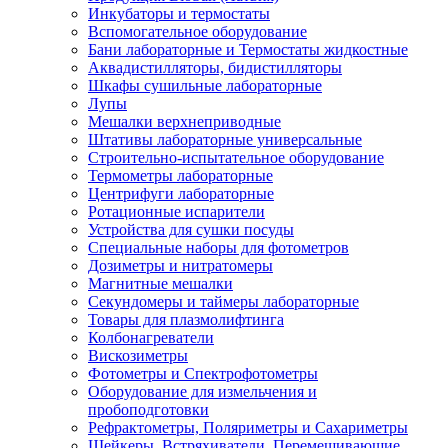
Инкубаторы и термостаты
Вспомогательное оборудование
Бани лабораторные и Термостаты жидкостные
Аквадистилляторы, бидистилляторы
Шкафы сушильные лабораторные
Лупы
Мешалки верхнеприводные
Штативы лабораторные универсальные
Строительно-испытательное оборудование
Термометры лабораторные
Центрифуги лабораторные
Ротационные испарители
Устройства для сушки посуды
Специальные наборы для фотометров
Дозиметры и нитратомеры
Магнитные мешалки
Секундомеры и таймеры лабораторные
Товары для плазмолифтинга
Колбонагреватели
Вискозиметры
Фотометры и Спектрофотометры
Оборудование для измельчения и
пробоподготовки
Рефрактометры, Поляриметры и Сахариметры
Шейкеры, Встряхиватели, Перемешивающие