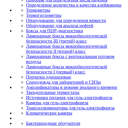
Определение количества и качества клейковины
Термометры
Термогигрометры
Оборудование для определения вязкости
Оборудование для анализа нефтей
Боксы для ПЦР-диагностики
Ламинарные боксы микробиологической
безопасности III (третий) класс
Ламинарные боксы микробиологической
безопасности II (второй) класс
Ламинарные боксы с вертикальным потоком
воздуха
Ламинарные боксы микробиологической
безопасности I (первый) класс
Перчатки одноразовые
Спецодежда для лабораторий и СИЗы
Амплификаторы в режиме реального времени
Твердотельные термостаты
Источники питания для гель-электрофореза
Камеры для гель-электрофореза
Трансиллюминаторы для гель-электрофореза
Климатические камеры
Бактерицидные облучатели