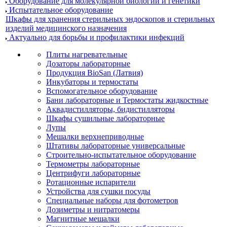
Оборудование для молекулярной биологии и генетики
Испытательное оборудование
Шкафы для хранения стерильных эндоскопов и стерильных
изделий медицинского назначения
Актуально для борьбы и профилактики инфекций
Плиты нагревательные
Дозаторы лабораторные
Продукция BioSan (Латвия)
Инкубаторы и термостаты
Вспомогательное оборудование
Бани лабораторные и Термостаты жидкостные
Аквадистилляторы, бидистилляторы
Шкафы сушильные лабораторные
Лупы
Мешалки верхнеприводные
Штативы лабораторные универсальные
Строительно-испытательное оборудование
Термометры лабораторные
Центрифуги лабораторные
Ротационные испарители
Устройства для сушки посуды
Специальные наборы для фотометров
Дозиметры и нитратомеры
Магнитные мешалки