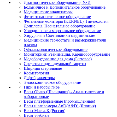
Диагностическое оборудование, УЗИ
Больничное и Дополнительное оборудование
Медицинские анализаторы
Физиотерапевтическое оборудование
Фетальные мониторы (KERNEL), Гинекология,
Допплеры, Неонатальное оборудование
Холодильное и морозильное оборудование
Хирургия и Светильники медицинские
Медицинские термостаты и размораживатели
плазмы
Офтальмологическое оборудование
Мониторинг, Реанимация, Кардиооборудование
Медоборудование для дома (Бытовое)
Средства индивидуальной защиты
Шприцы стерильные
Косметология
Дефибрилляторы
Эндоскопическое оборудование
Гири и наборы гирь
Весы Ohaus (Швейцария) - Аналитические и
лабораторные
Весы платформенные (промышленные)
Весы и влагомеры AnD(A&D) (Япония)
Весы Масса-К (Россия)
Весы учебные