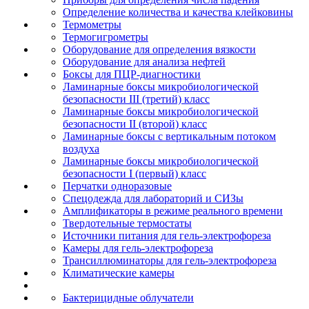
Определение количества и качества клейковины
Термометры
Термогигрометры
Оборудование для определения вязкости
Оборудование для анализа нефтей
Боксы для ПЦР-диагностики
Ламинарные боксы микробиологической
безопасности III (третий) класс
Ламинарные боксы микробиологической
безопасности II (второй) класс
Ламинарные боксы с вертикальным потоком
воздуха
Ламинарные боксы микробиологической
безопасности I (первый) класс
Перчатки одноразовые
Спецодежда для лабораторий и СИЗы
Амплификаторы в режиме реального времени
Твердотельные термостаты
Источники питания для гель-электрофореза
Камеры для гель-электрофореза
Трансиллюминаторы для гель-электрофореза
Климатические камеры
Бактерицидные облучатели