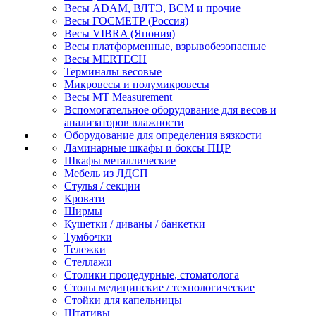
Весы ADAM, ВЛТЭ, BCM и прочие
Весы ГОСМЕТР (Россия)
Весы VIBRA (Япония)
Весы платформенные, взрывобезопасные
Весы MERTECH
Терминалы весовые
Микровесы и полумикровесы
Весы MT Measurement
Вспомогательное оборудование для весов и
анализаторов влажности
Оборудование для определения вязкости
Ламинарные шкафы и боксы ПЦР
Шкафы металлические
Мебель из ЛДСП
Стулья / секции
Кровати
Ширмы
Кушетки / диваны / банкетки
Тумбочки
Тележки
Стеллажи
Столики процедурные, стоматолога
Столы медицинские / технологические
Стойки для капельницы
Штативы