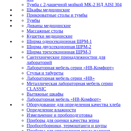
Тумба с 2-чашечной мойкой МК-2 НД AISI 304
Шкафы медицинские
Прикроватные столы и тумбы
Тумбы
Диваны медицинские
Массажные столы
Кушетки медицинские
Ширма односекционная ШРМ-1
Ширма двухсекционная ШРМ-2
Ширма трехсекционная ШРМ-3
Сантехнические принадлежностии для
лабораторий
Лабораторная мебель серии «НВ-Комфорт»
Стулья и табуреты
Лабораторная мебель серии «НВ»
Металлическая лабораторная мебель серии
CLASSIC
Вытяжные шкафы
Лабораторная мебель «НВ-Комфорт»
Оборудование для определения качества хлеба
Определение влажности
Измельчение и пробоподготовка
Приборы для оценки качества зерна
Пробоотборники, термоштанги и щупы
Приборы для определения числа падения