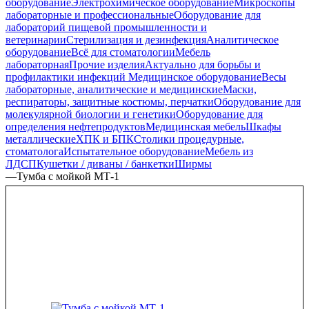
оборудование
Электрохимическое оборудование
Микроскопы
лабораторные и профессиональные
Оборудование для
лабораторий пищевой промышленности и
ветеринарии
Стерилизация и дезинфекция
Аналитическое
оборудование
Всё для стоматологии
Мебель
лабораторная
Прочие изделия
Актуально для борьбы и
профилактики инфекций
Медицинское оборудование
Весы
лабораторные, аналитические и медицинские
Маски,
респираторы, защитные костюмы, перчатки
Оборудование для
молекулярной биологии и генетики
Оборудование для
определения нефтепродуктов
Медицинская мебель
Шкафы
металлические
ХПК и БПК
Столики процедурные,
стоматолога
Испытательное оборудование
Мебель из
ЛДСП
Кушетки / диваны / банкетки
Ширмы
—
Тумба с мойкой МТ-1