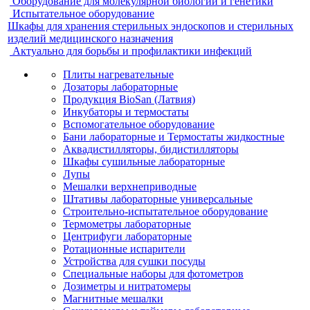
Оборудование для молекулярной биологии и генетики
Испытательное оборудование
Шкафы для хранения стерильных эндоскопов и стерильных
изделий медицинского назначения
Актуально для борьбы и профилактики инфекций
Плиты нагревательные
Дозаторы лабораторные
Продукция BioSan (Латвия)
Инкубаторы и термостаты
Вспомогательное оборудование
Бани лабораторные и Термостаты жидкостные
Аквадистилляторы, бидистилляторы
Шкафы сушильные лабораторные
Лупы
Мешалки верхнеприводные
Штативы лабораторные универсальные
Строительно-испытательное оборудование
Термометры лабораторные
Центрифуги лабораторные
Ротационные испарители
Устройства для сушки посуды
Специальные наборы для фотометров
Дозиметры и нитратомеры
Магнитные мешалки