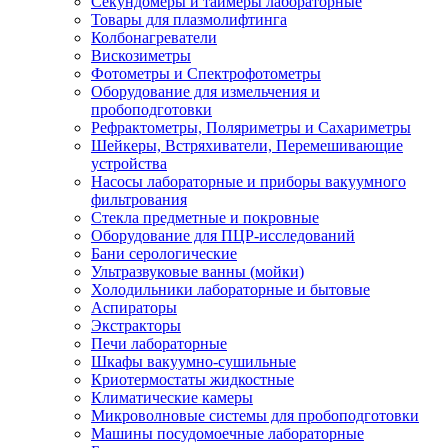
Секундомеры и таймеры лабораторные
Товары для плазмолифтинга
Колбонагреватели
Вискозиметры
Фотометры и Спектрофотометры
Оборудование для измельчения и
пробоподготовки
Рефрактометры, Поляриметры и Сахариметры
Шейкеры, Встряхиватели, Перемешивающие
устройства
Насосы лабораторные и приборы вакуумного
фильтрования
Стекла предметные и покровные
Оборудование для ПЦР-исследований
Бани серологические
Ультразвуковые ванны (мойки)
Холодильники лабораторные и бытовые
Аспираторы
Экстракторы
Печи лабораторные
Шкафы вакуумно-сушильные
Криотермостаты жидкостные
Климатические камеры
Микроволновые системы для пробоподготовки
Машины посудомоечные лабораторные