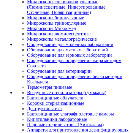
Микроскопы специализированные
(Люминесцентные, Инвертированные,
Отсчетные, Поляризационные)
Микроскопы бинокулярные
Микроскопы тринокулярные
Микроскопы Микромед
Микроскопы люминесцентные
Микроскопы металлографические
Оборудование для молочных лабораторий
Оборудование для мясных лабораторий
Оборудование для зерновых лабораторий
Оборудование для определения жира методом
Сокслета
Оборудование для ветеринарии
Оборудование для определения белка методом
Кьельдаля
Термометры пищевые
Воздушные стерилизаторы (сухожары)
Бактерицидные облучатели
Коробки стерилизационные
Деструкторы игл
Бактерицидные ультрафиолетовые камеры
Кипятильники лабораторные
Паровые стерилизаторы (Автоклавы)
Аппараты для приготовления дезинфицирующих