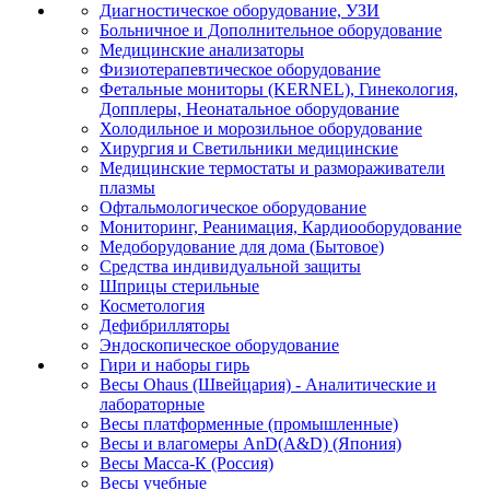
Диагностическое оборудование, УЗИ
Больничное и Дополнительное оборудование
Медицинские анализаторы
Физиотерапевтическое оборудование
Фетальные мониторы (KERNEL), Гинекология,
Допплеры, Неонатальное оборудование
Холодильное и морозильное оборудование
Хирургия и Светильники медицинские
Медицинские термостаты и размораживатели
плазмы
Офтальмологическое оборудование
Мониторинг, Реанимация, Кардиооборудование
Медоборудование для дома (Бытовое)
Средства индивидуальной защиты
Шприцы стерильные
Косметология
Дефибрилляторы
Эндоскопическое оборудование
Гири и наборы гирь
Весы Ohaus (Швейцария) - Аналитические и
лабораторные
Весы платформенные (промышленные)
Весы и влагомеры AnD(A&D) (Япония)
Весы Масса-К (Россия)
Весы учебные