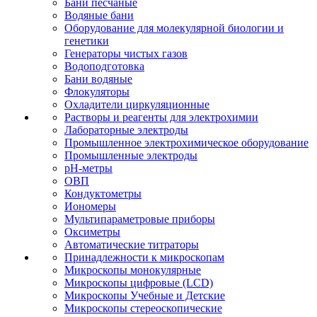
Бани песчаные
Водяные бани
Оборудование для молекулярной биологии и
генетики
Генераторы чистых газов
Водоподготовка
Бани водяные
Флокуляторы
Охладители циркуляционные
Растворы и реагенты для электрохимии
Лабораторные электроды
Промышленное электрохимическое оборудование
Промышленные электроды
pH-метры
ОВП
Кондуктометры
Иономеры
Мультипараметровые приборы
Оксиметры
Автоматические титраторы
Принадлежности к микроскопам
Микроскопы монокулярные
Микроскопы цифровые (LCD)
Микроскопы Учебные и Детские
Микроскопы стереоскопические