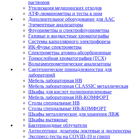
растворов
Утилизация медицинских отходов
АТФ-люминометры и тесты к ним
Дополнительное оборудование для ААС
Элементные анализаторы
Флуориметры и спектрофлуориметры
Газовые и жидкостные хроматографы
Системы капиллярного электрофореза
ИК-Фурье спектрометры
Спектрометры атомно-абсорбционные
Тонкослойная хроматография (ТСХ)
Вольтамперометрические анализаторы
Сантехнические принадлежностии для
лабораторий
Мебель лабораторная НВ
Мебель лабораторная CLASSIC металлическая
Шкафы для кислот полипропиленовые
Мебель лабораторная НВ-КОМФОРТ
Столы специальные НВ
Столы специальные НВ-КОМФОРТ
Шкафы металлические для хранения ЛВЖ
Шкафы вытяжные
Бактерицидные облучатели
Антисептики, дозаторы локтевые и диспенсеры
Экспресс-тесты на COVID-19 и грипп