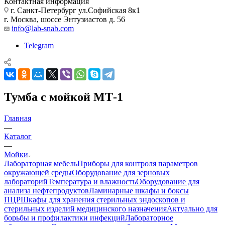
Контактная информация
г. Санкт-Петербург ул.Софийская 8к1
г. Москва, шоссе Энтузиастов д. 56
info@lab-snab.com
Telegram
Тумба с мойкой МТ-1
Главная
—
Каталог
—
Мойки
Лабораторная мебель
Приборы для контроля параметров
окружающей среды
Оборудование для зерновых
лабораторий
Температура и влажность
Оборудование для
анализа нефтепродуктов
Ламинарные шкафы и боксы
ПЦР
Шкафы для хранения стерильных эндоскопов и
стерильных изделий медицинского назначения
Актуально для
борьбы и профилактики инфекций
Лабораторное