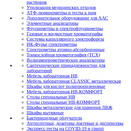
растворов
Утилизация медицинских отходов
АТФ-люминометры и тесты к ним
Дополнительное оборудование для ААС
Элементные анализаторы
Флуориметры и спектрофлуориметры
Газовые и жидкостные хроматографы
Системы капиллярного электрофореза
ИК-Фурье спектрометры
Спектрометры атомно-абсорбционные
Тонкослойная хроматография (ТСХ)
Вольтамперометрические анализаторы
Сантехнические принадлежностии для
лабораторий
Мебель лабораторная НВ
Мебель лабораторная CLASSIC металлическая
Шкафы для кислот полипропиленовые
Мебель лабораторная НВ-КОМФОРТ
Столы специальные НВ
Столы специальные НВ-КОМФОРТ
Шкафы металлические для хранения ЛВЖ
Шкафы вытяжные
Бактерицидные облучатели
Антисептики, дозаторы локтевые и диспенсеры
Экспресс-тесты на COVID-19 и грипп