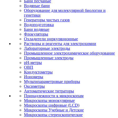
Бани песчаные
Водяные бани
Оборудование для молекулярной биологии и
генетики
Генераторы чистых газов
Водоподготовка
Бани водяные
Флокуляторы
Охладители циркуляционные
Растворы и реагенты для электрохимии
Лабораторные электроды
Промышленное электрохимическое оборудование
Промышленные электроды
pH-метры
ОВП
Кондуктометры
Иономеры
Мультипараметровые приборы
Оксиметры
Автоматические титраторы
Принадлежности к микроскопам
Микроскопы монокулярные
Микроскопы цифровые (LCD)
Микроскопы Учебные и Детские
Микроскопы стереоскопические