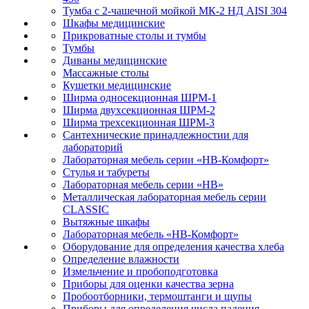
Тумба с 2-чашечной мойкой МК-2 НД AISI 304
Шкафы медицинские
Прикроватные столы и тумбы
Тумбы
Диваны медицинские
Массажные столы
Кушетки медицинские
Ширма односекционная ШРМ-1
Ширма двухсекционная ШРМ-2
Ширма трехсекционная ШРМ-3
Сантехнические принадлежностии для
лабораторий
Лабораторная мебель серии «НВ-Комфорт»
Стулья и табуреты
Лабораторная мебель серии «НВ»
Металлическая лабораторная мебель серии
CLASSIC
Вытяжные шкафы
Лабораторная мебель «НВ-Комфорт»
Оборудование для определения качества хлеба
Определение влажности
Измельчение и пробоподготовка
Приборы для оценки качества зерна
Пробоотборники, термоштанги и щупы
Приборы для определения числа падения