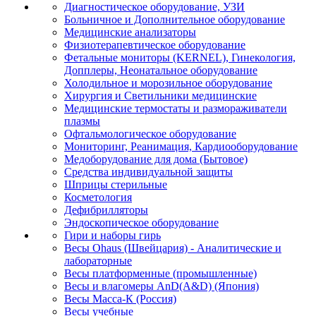
Диагностическое оборудование, УЗИ
Больничное и Дополнительное оборудование
Медицинские анализаторы
Физиотерапевтическое оборудование
Фетальные мониторы (KERNEL), Гинекология,
Допплеры, Неонатальное оборудование
Холодильное и морозильное оборудование
Хирургия и Светильники медицинские
Медицинские термостаты и размораживатели
плазмы
Офтальмологическое оборудование
Мониторинг, Реанимация, Кардиооборудование
Медоборудование для дома (Бытовое)
Средства индивидуальной защиты
Шприцы стерильные
Косметология
Дефибрилляторы
Эндоскопическое оборудование
Гири и наборы гирь
Весы Ohaus (Швейцария) - Аналитические и
лабораторные
Весы платформенные (промышленные)
Весы и влагомеры AnD(A&D) (Япония)
Весы Масса-К (Россия)
Весы учебные