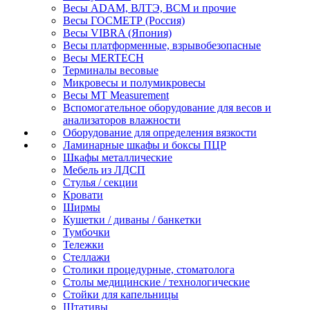
Весы ADAM, ВЛТЭ, BCM и прочие
Весы ГОСМЕТР (Россия)
Весы VIBRA (Япония)
Весы платформенные, взрывобезопасные
Весы MERTECH
Терминалы весовые
Микровесы и полумикровесы
Весы MT Measurement
Вспомогательное оборудование для весов и
анализаторов влажности
Оборудование для определения вязкости
Ламинарные шкафы и боксы ПЦР
Шкафы металлические
Мебель из ЛДСП
Стулья / секции
Кровати
Ширмы
Кушетки / диваны / банкетки
Тумбочки
Тележки
Стеллажи
Столики процедурные, стоматолога
Столы медицинские / технологические
Стойки для капельницы
Штативы