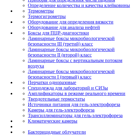
Определение количества и качества клейковины
Термометры
Термогигрометры
Оборудование для определения вязкости
Оборудование для анализа нефтей
Боксы для ПЦР-диагностики
Ламинарные боксы микробиологической
безопасности III (третий) класс
Ламинарные боксы микробиологической
безопасности II (второй) класс
Ламинарные боксы с вертикальным потоком
воздуха
Ламинарные боксы микробиологической
безопасности I (первый) класс
Перчатки одноразовые
Спецодежда для лабораторий и СИЗы
Амплификаторы в режиме реального времени
Твердотельные термостаты
Источники питания для гель-электрофореза
Камеры для гель-электрофореза
Трансиллюминаторы для гель-электрофореза
Климатические камеры
Бактерицидные облучатели