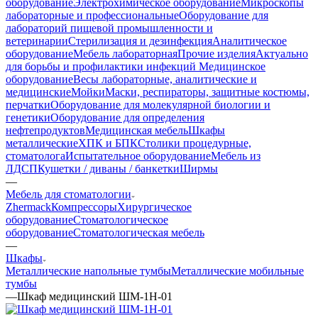
оборудование
Электрохимическое оборудование
Микроскопы
лабораторные и профессиональные
Оборудование для
лабораторий пищевой промышленности и
ветеринарии
Стерилизация и дезинфекция
Аналитическое
оборудование
Мебель лабораторная
Прочие изделия
Актуально
для борьбы и профилактики инфекций
Медицинское
оборудование
Весы лабораторные, аналитические и
медицинские
Мойки
Маски, респираторы, защитные костюмы,
перчатки
Оборудование для молекулярной биологии и
генетики
Оборудование для определения
нефтепродуктов
Медицинская мебель
Шкафы
металлические
ХПК и БПК
Столики процедурные,
стоматолога
Испытательное оборудование
Мебель из
ЛДСП
Кушетки / диваны / банкетки
Ширмы
—
Мебель для стоматологии
Zhermack
Компрессоры
Хирургическое
оборудование
Стоматологическое
оборудование
Стоматологическая мебель
—
Шкафы
Металлические напольные тумбы
Металлические мобильные
тумбы
—
Шкаф медицинский ШМ-1Н-01