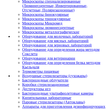
Микроскопы специализированные
(Люминесцентные, Инвертированные,
Отсчетные, Поляризационные)
Микроскопы бинокулярные
Микроскопы тринокулярные
Микроскопы Микромед
Микроскопы люминесцентные
Микроскопы металлографические
Оборудование для молочных лабораторий
Оборудование для мясных лабораторий
Оборудование для зерновых лабораторий
Оборудование для определения жира методом
Сокслета
Оборудование для ветеринарии
Оборудование для определения белка методом
Кьельдаля
Термометры пищевые
Воздушные стерилизаторы (сухожары)
Бактерицидные облучатели
Коробки стерилизационные
Деструкторы игл
Бактерицидные ультрафиолетовые камеры
Кипятильники лабораторные
Паровые стерилизаторы (Автоклавы)
Аппараты для приготовления дезинфицирующих