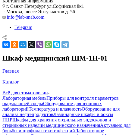
Контактная информация
г. Санкт-Петербург ул.Софийская 8к1
г. Москва, шоссе Энтузиастов д. 56
info@lab-snab.com
Telegram
Шкаф медицинский ШМ-1Н-01
Главная
—
Каталог
—
Всё для стоматологии
Лабораторная мебель
Приборы для контроля параметров
окружающей среды
Оборудование для зерновых
лабораторий
Температура и влажность
Оборудование для
анализа нефтепродуктов
Ламинарные шкафы и боксы
ПЦР
Шкафы для хранения стерильных эндоскопов и
стерильных изделий медицинского назначения
Актуально для
борьбы и профилактики инфекций
Лабораторное