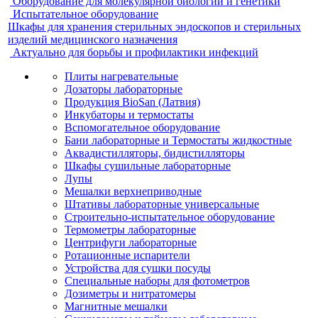
Оборудование для молекулярной биологии и генетики
Испытательное оборудование
Шкафы для хранения стерильных эндоскопов и стерильных
изделий медицинского назначения
Актуально для борьбы и профилактики инфекций
Плиты нагревательные
Дозаторы лабораторные
Продукция BioSan (Латвия)
Инкубаторы и термостаты
Вспомогательное оборудование
Бани лабораторные и Термостаты жидкостные
Аквадистилляторы, бидистилляторы
Шкафы сушильные лабораторные
Лупы
Мешалки верхнеприводные
Штативы лабораторные универсальные
Строительно-испытательное оборудование
Термометры лабораторные
Центрифуги лабораторные
Ротационные испарители
Устройства для сушки посуды
Специальные наборы для фотометров
Дозиметры и нитратомеры
Магнитные мешалки