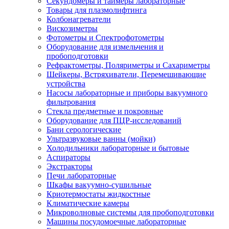
Секундомеры и таймеры лабораторные
Товары для плазмолифтинга
Колбонагреватели
Вискозиметры
Фотометры и Спектрофотометры
Оборудование для измельчения и
пробоподготовки
Рефрактометры, Поляриметры и Сахариметры
Шейкеры, Встряхиватели, Перемешивающие
устройства
Насосы лабораторные и приборы вакуумного
фильтрования
Стекла предметные и покровные
Оборудование для ПЦР-исследований
Бани серологические
Ультразвуковые ванны (мойки)
Холодильники лабораторные и бытовые
Аспираторы
Экстракторы
Печи лабораторные
Шкафы вакуумно-сушильные
Криотермостаты жидкостные
Климатические камеры
Микроволновые системы для пробоподготовки
Машины посудомоечные лабораторные