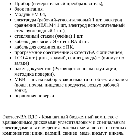
Прибор (измерительный преобразователь),
блок питания,
Модуль ЕМ-04,
электроды (рабочий-углеситалловый 1 шт, электрод
сравнения ЭВЛ1М4 1 шт, электрод вспомогательный
стеклоуглеродный 1 шт),
стеклянный стакан (ячейка) 1 шт,
кабель для связи с Экотест-ВА 4 шт.
кабель для соединения с ПК,
программное обеспечение Экотест?ВА с описанием,
ГСО 4 шт (цинк, кадмий, свинец, медь) + (висмут по
заявке)
пакет документов (Руководство по эксплуатации,
методика поверки),
МВИ 1 шт. на выбор в зависимости от объекта анализа
(воды, почвы, пищевые продукты, воздух рабочей
зоны),
первичная поверка
Экотест-ВА ВДЭ - Компактный бюджетный комплекс с
вращающимся дисковыми углеситалловым и специальным
электродами для измерения тяжелых металлов и токсичных
компонентов: цинк, кадмий, свинец, медь, висмут, никель,