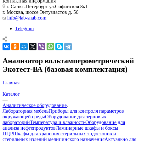
Контактная информация
г. Санкт-Петербург ул.Софийская 8к1
г. Москва, шоссе Энтузиастов д. 56
info@lab-snab.com
Telegram
Анализатор вольтамперометрический
Экотест-ВА (базовая комплектация)
Главная
—
Каталог
—
Аналитическое оборудование
Лабораторная мебель
Приборы для контроля параметров
окружающей среды
Оборудование для зерновых
лабораторий
Температура и влажность
Оборудование для
анализа нефтепродуктов
Ламинарные шкафы и боксы
ПЦР
Шкафы для хранения стерильных эндоскопов и
стерильных изделий медицинского назначения
Актуально для