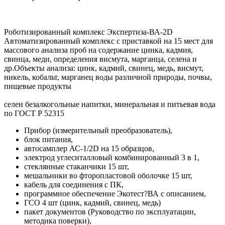
Роботизированный комплекс Экспертиза-ВА-2D
Автоматизированный комплекс с приставкой на 15 мест для
массового анализа проб на содержание цинка, кадмия,
свинца, меди, определения висмута, марганца, селена и
др.Объекты анализа: цинк, кадмий, свинец, медь, висмут,
никель, кобальт, марганец воды различной природы, почвы,
пищевые продукты
селен безалкогольные напитки, минеральная и питьевая вода
по ГОСТ Р 52315
Прибор (измерительный преобразователь),
блок питания,
автосамплер АС-1/2D на 15 образцов,
электрод углеситалловый комбинированный 3 в 1,
стеклянные стаканчики 15 шт,
мешальники во фторопластовой оболочке 15 шт,
кабель для соединения с ПК,
программное обеспечение Экотест?ВА с описанием,
ГСО 4 шт (цинк, кадмий, свинец, медь)
пакет документов (Руководство по эксплуатации,
методика поверки),