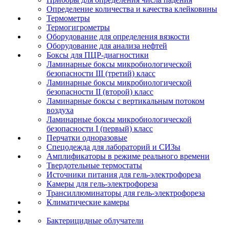
Определение количества и качества клейковины
Термометры
Термогигрометры
Оборудование для определения вязкости
Оборудование для анализа нефтей
Боксы для ПЦР-диагностики
Ламинарные боксы микробиологической
безопасности III (третий) класс
Ламинарные боксы микробиологической
безопасности II (второй) класс
Ламинарные боксы с вертикальным потоком
воздуха
Ламинарные боксы микробиологической
безопасности I (первый) класс
Перчатки одноразовые
Спецодежда для лабораторий и СИЗы
Амплификаторы в режиме реального времени
Твердотельные термостаты
Источники питания для гель-электрофореза
Камеры для гель-электрофореза
Трансиллюминаторы для гель-электрофореза
Климатические камеры
Бактерицидные облучатели