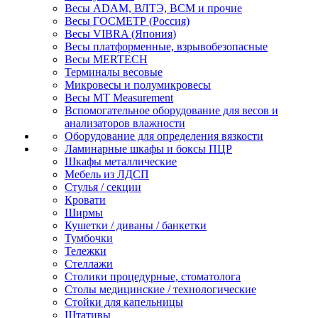
Весы ADAM, ВЛТЭ, BCM и прочие
Весы ГОСМЕТР (Россия)
Весы VIBRA (Япония)
Весы платформенные, взрывобезопасные
Весы MERTECH
Терминалы весовые
Микровесы и полумикровесы
Весы MT Measurement
Вспомогательное оборудование для весов и
анализаторов влажности
Оборудование для определения вязкости
Ламинарные шкафы и боксы ПЦР
Шкафы металлические
Мебель из ЛДСП
Стулья / секции
Кровати
Ширмы
Кушетки / диваны / банкетки
Тумбочки
Тележки
Стеллажи
Столики процедурные, стоматолога
Столы медицинские / технологические
Стойки для капельницы
Штативы