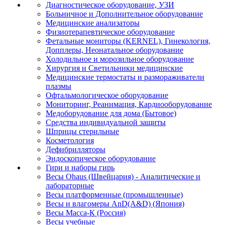
Диагностическое оборудование, УЗИ
Больничное и Дополнительное оборудование
Медицинские анализаторы
Физиотерапевтическое оборудование
Фетальные мониторы (KERNEL), Гинекология,
Допплеры, Неонатальное оборудование
Холодильное и морозильное оборудование
Хирургия и Светильники медицинские
Медицинские термостаты и размораживатели
плазмы
Офтальмологическое оборудование
Мониторинг, Реанимация, Кардиооборудование
Медоборудование для дома (Бытовое)
Средства индивидуальной защиты
Шприцы стерильные
Косметология
Дефибрилляторы
Эндоскопическое оборудование
Гири и наборы гирь
Весы Ohaus (Швейцария) - Аналитические и
лабораторные
Весы платформенные (промышленные)
Весы и влагомеры AnD(A&D) (Япония)
Весы Масса-К (Россия)
Весы учебные