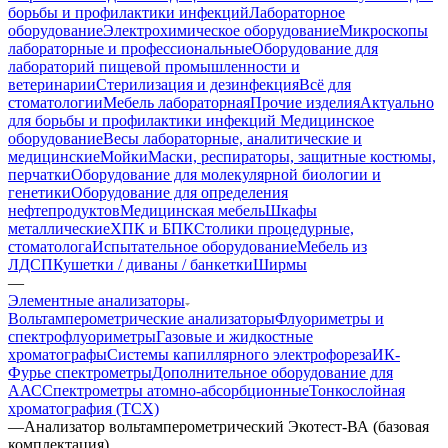
борьбы и профилактики инфекций
Лабораторное
оборудование
Электрохимическое оборудование
Микроскопы
лабораторные и профессиональные
Оборудование для
лабораторий пищевой промышленности и
ветеринарии
Стерилизация и дезинфекция
Всё для
стоматологии
Мебель лабораторная
Прочие изделия
Актуально
для борьбы и профилактики инфекций
Медицинское
оборудование
Весы лабораторные, аналитические и
медицинские
Мойки
Маски, респираторы, защитные костюмы,
перчатки
Оборудование для молекулярной биологии и
генетики
Оборудование для определения
нефтепродуктов
Медицинская мебель
Шкафы
металлические
ХПК и БПК
Столики процедурные,
стоматолога
Испытательное оборудование
Мебель из
ЛДСП
Кушетки / диваны / банкетки
Ширмы
—
Элементные анализаторы
Вольтамперометрические анализаторы
Флуориметры и
спектрофлуориметры
Газовые и жидкостные
хроматографы
Системы капиллярного электрофореза
ИК-
Фурье спектрометры
Дополнительное оборудование для
ААС
Спектрометры атомно-абсорбционные
Тонкослойная
хроматография (ТСХ)
—
Анализатор вольтамперометрический Экотест-ВА (базовая
комплектация)