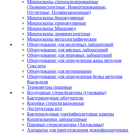
Микроскопы специализированные
(Люминесцентные, Инвертированные,
Отсчетные, Поляризационные)
Микроскопы бинокулярные
Микроскопы тринокулярные
Микроскопы Микромед
Микроскопы люминесцентные
Микроскопы металлографические
Оборудование для молочных лабораторий
Оборудование для мясных лабораторий
Оборудование для зерновых лабораторий
Оборудование для определения жира методом
Сокслета
Оборудование для ветеринарии
Оборудование для определения белка методом
Кьельдаля
Термометры пищевые
Воздушные стерилизаторы (сухожары)
Бактерицидные облучатели
Коробки стерилизационные
Деструкторы игл
Бактерицидные ультрафиолетовые камеры
Кипятильники лабораторные
Паровые стерилизаторы (Автоклавы)
Аппараты для приготовления дезинфицирующих