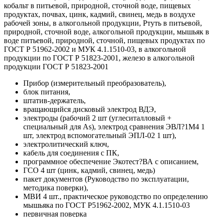
кобальт в питьевой, природной, сточной воде, пищевых
продуктах, почвах, цинк, кадмий, свинец, медь в воздухе
рабочей зоны, в алкогольной продукции, Ртуть в питьевой,
природной, сточной воде, алкогольной продукции, мышьяк в
воде питьевой, природной, сточной, пищевых продуктах по
ГОСТ Р 51962-2002 и МУК 4.1.1510-03, в алкогольной
продукции по ГОСТ Р 51823-2001, железо в алкогольной
продукции ГОСТ Р 51823-2001
Прибор (измерительный преобразователь),
блок питания,
штатив-держатель,
вращающийся дисковый электрод ВДЭ,
электроды (рабочий 2 шт (углеситалловый +
специальный для As), электрод сравнения ЭВЛ?1М4 1
шт, электрод вспомогательный ЭПЛ-02 1 шт),
электролитический ключ,
кабель для соединения с ПК,
программное обеспечение Экотест?ВА с описанием,
ГСО 4 шт (цинк, кадмий, свинец, медь)
пакет документов (Руководство по эксплуатации,
методика поверки),
МВИ 4 шт., практическое руководство по определению
мышьяка по ГОСТ Р51962-2002, МУК 4.1.1510-03
первичная поверка