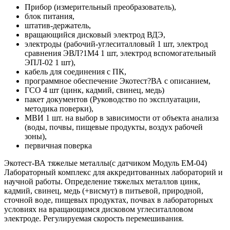
Прибор (измерительный преобразователь),
блок питания,
штатив-держатель,
вращающийся дисковый электрод ВДЭ,
электроды (рабочий-углеситалловый 1 шт, электрод
сравнения ЭВЛ?1М4 1 шт, электрод вспомогательный
ЭПЛ-02 1 шт),
кабель для соединения с ПК,
программное обеспечение Экотест?ВА с описанием,
ГСО 4 шт (цинк, кадмий, свинец, медь)
пакет документов (Руководство по эксплуатации,
методика поверки),
МВИ 1 шт. на выбор в зависимости от объекта анализа
(воды, почвы, пищевые продукты, воздух рабочей
зоны),
первичная поверка
Экотест-ВА тяжелые металлы(с датчиком Модуль ЕМ-04)
Лабораторный комплекс для аккредитованных лабораторий и
научной работы. Определение тяжелых металлов цинк,
кадмий, свинец, медь (+висмут) в питьевой, природной,
сточной воде, пищевых продуктах, почвах в лабораторных
условиях на вращающимся дисковом углеситалловом
электроде. Регулируемая скорость перемешивания.