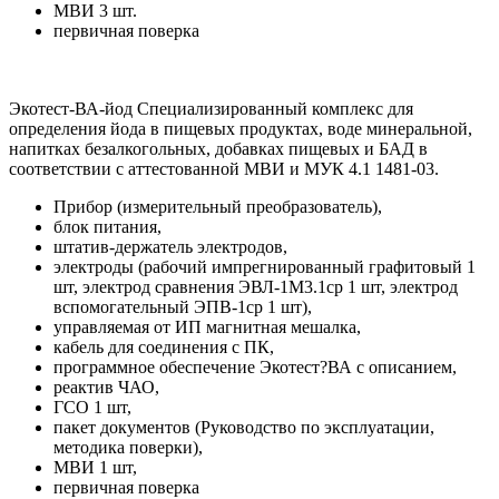
МВИ 3 шт.
первичная поверка
Экотест-ВА-йод Специализированный комплекс для
определения йода в пищевых продуктах, воде минеральной,
напитках безалкогольных, добавках пищевых и БАД в
соответствии с аттестованной МВИ и МУК 4.1 1481-03.
Прибор (измерительный преобразователь),
блок питания,
штатив-держатель электродов,
электроды (рабочий импрегнированный графитовый 1
шт, электрод сравнения ЭВЛ-1М3.1ср 1 шт, электрод
вспомогательный ЭПВ-1ср 1 шт),
управляемая от ИП магнитная мешалка,
кабель для соединения с ПК,
программное обеспечение Экотест?ВА с описанием,
реактив ЧАО,
ГСО 1 шт,
пакет документов (Руководство по эксплуатации,
методика поверки),
МВИ 1 шт,
первичная поверка