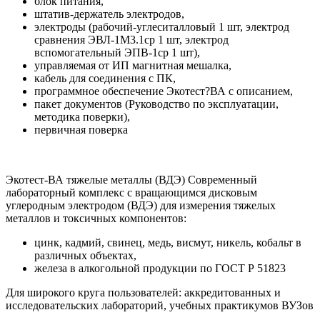
блок питания,
штатив-держатель электродов,
электроды (рабочий-углеситалловый 1 шт, электрод
сравнения ЭВЛ-1М3.1ср 1 шт, электрод
вспомогательный ЭПВ-1ср 1 шт),
управляемая от ИП магнитная мешалка,
кабель для соединения с ПК,
программное обеспечение Экотест?ВА с описанием,
пакет документов (Руководство по эксплуатации,
методика поверки),
первичная поверка
Экотест-ВА тяжелые металлы (ВДЭ) Современный
лабораторный комплекс с вращающимся дисковым
углеродным электродом (ВДЭ) для измерения тяжелых
металлов и токсичных компонентов:
цинк, кадмий, свинец, медь, висмут, никель, кобальт в
различных объектах,
железа в алкогольной продукции по ГОСТ Р 51823
Для широкого круга пользователей: аккредитованных и
исследовательских лабораторий, учебных практикумов ВУЗов