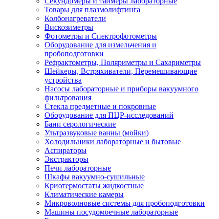
Секундомеры и таймеры лабораторные
Товары для плазмолифтинга
Колбонагреватели
Вискозиметры
Фотометры и Спектрофотометры
Оборудование для измельчения и
пробоподготовки
Рефрактометры, Поляриметры и Сахариметры
Шейкеры, Встряхиватели, Перемешивающие
устройства
Насосы лабораторные и приборы вакуумного
фильтрования
Стекла предметные и покровные
Оборудование для ПЦР-исследований
Бани серологические
Ультразвуковые ванны (мойки)
Холодильники лабораторные и бытовые
Аспираторы
Экстракторы
Печи лабораторные
Шкафы вакуумно-сушильные
Криотермостаты жидкостные
Климатические камеры
Микроволновые системы для пробоподготовки
Машины посудомоечные лабораторные