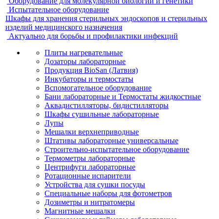
Оборудование для молекулярной биологии и генетики
Испытательное оборудование
Шкафы для хранения стерильных эндоскопов и стерильных
изделий медицинского назначения
Актуально для борьбы и профилактики инфекций
Плиты нагревательные
Дозаторы лабораторные
Продукция BioSan (Латвия)
Инкубаторы и термостаты
Вспомогательное оборудование
Бани лабораторные и Термостаты жидкостные
Аквадистилляторы, бидистилляторы
Шкафы сушильные лабораторные
Лупы
Мешалки верхнеприводные
Штативы лабораторные универсальные
Строительно-испытательное оборудование
Термометры лабораторные
Центрифуги лабораторные
Ротационные испарители
Устройства для сушки посуды
Специальные наборы для фотометров
Дозиметры и нитратомеры
Магнитные мешалки