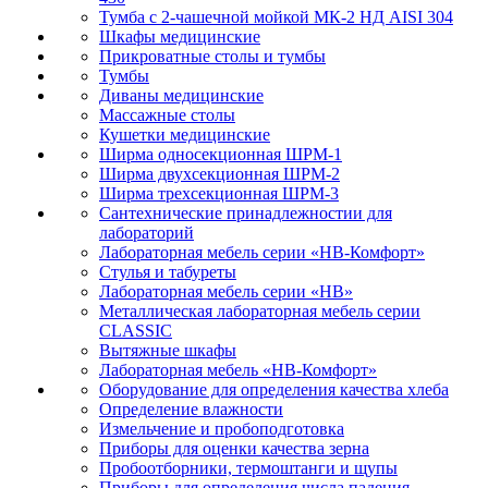
Тумба с 2-чашечной мойкой МК-2 НД AISI 304
Шкафы медицинские
Прикроватные столы и тумбы
Тумбы
Диваны медицинские
Массажные столы
Кушетки медицинские
Ширма односекционная ШРМ-1
Ширма двухсекционная ШРМ-2
Ширма трехсекционная ШРМ-3
Сантехнические принадлежностии для
лабораторий
Лабораторная мебель серии «НВ-Комфорт»
Стулья и табуреты
Лабораторная мебель серии «НВ»
Металлическая лабораторная мебель серии
CLASSIC
Вытяжные шкафы
Лабораторная мебель «НВ-Комфорт»
Оборудование для определения качества хлеба
Определение влажности
Измельчение и пробоподготовка
Приборы для оценки качества зерна
Пробоотборники, термоштанги и щупы
Приборы для определения числа падения