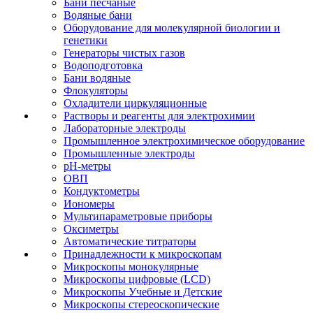
Бани песчаные
Водяные бани
Оборудование для молекулярной биологии и
генетики
Генераторы чистых газов
Водоподготовка
Бани водяные
Флокуляторы
Охладители циркуляционные
Растворы и реагенты для электрохимии
Лабораторные электроды
Промышленное электрохимическое оборудование
Промышленные электроды
pH-метры
ОВП
Кондуктометры
Иономеры
Мультипараметровые приборы
Оксиметры
Автоматические титраторы
Принадлежности к микроскопам
Микроскопы монокулярные
Микроскопы цифровые (LCD)
Микроскопы Учебные и Детские
Микроскопы стереоскопические