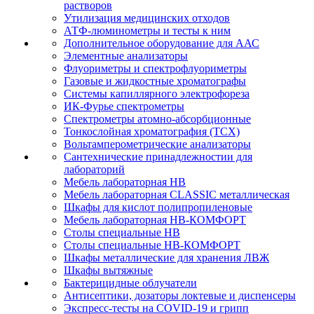
растворов
Утилизация медицинских отходов
АТФ-люминометры и тесты к ним
Дополнительное оборудование для ААС
Элементные анализаторы
Флуориметры и спектрофлуориметры
Газовые и жидкостные хроматографы
Системы капиллярного электрофореза
ИК-Фурье спектрометры
Спектрометры атомно-абсорбционные
Тонкослойная хроматография (ТСХ)
Вольтамперометрические анализаторы
Сантехнические принадлежностии для
лабораторий
Мебель лабораторная НВ
Мебель лабораторная CLASSIC металлическая
Шкафы для кислот полипропиленовые
Мебель лабораторная НВ-КОМФОРТ
Столы специальные НВ
Столы специальные НВ-КОМФОРТ
Шкафы металлические для хранения ЛВЖ
Шкафы вытяжные
Бактерицидные облучатели
Антисептики, дозаторы локтевые и диспенсеры
Экспресс-тесты на COVID-19 и грипп