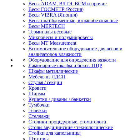
Весы ADAM, ВЛТЭ, BCM и прочие
Весы ГОСМЕТР (Россия)
Весы VIBRA (Япония)
Весы платформенные, взрывобезопасные
Весы MERTECH
Терминалы весовые
Микровесы и полумикровесы
Весы MT Measurement
Вспомогательное оборудование для весов и
анализаторов влажности
Оборудование для определения вязкости
Ламинарные шкафы и боксы ПЦР
Шкафы металлические
Мебель из ЛДСП
Стулья / секции
Кровати
Ширмы
Кушетки / диваны / банкетки
Тумбочки
Тележки
Стеллажи
Столики процедурные, стоматолога
Столы медицинские / технологические
Стойки для капельницы
Штативы