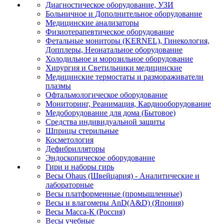
Диагностическое оборудование, УЗИ
Больничное и Дополнительное оборудование
Медицинские анализаторы
Физиотерапевтическое оборудование
Фетальные мониторы (KERNEL), Гинекология,
Допплеры, Неонатальное оборудование
Холодильное и морозильное оборудование
Хирургия и Светильники медицинские
Медицинские термостаты и размораживатели
плазмы
Офтальмологическое оборудование
Мониторинг, Реанимация, Кардиооборудование
Медоборудование для дома (Бытовое)
Средства индивидуальной защиты
Шприцы стерильные
Косметология
Дефибрилляторы
Эндоскопическое оборудование
Гири и наборы гирь
Весы Ohaus (Швейцария) - Аналитические и
лабораторные
Весы платформенные (промышленные)
Весы и влагомеры AnD(A&D) (Япония)
Весы Масса-К (Россия)
Весы учебные