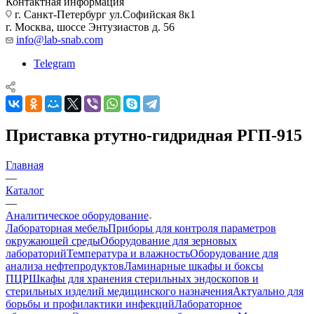
Контактная информация
г. Санкт-Петербург ул.Софийская 8к1
г. Москва, шоссе Энтузиастов д. 56
info@lab-snab.com
Telegram
Приставка ртутно-гидридная РГП-915
Главная
—
Каталог
—
Аналитическое оборудование
Лабораторная мебель
Приборы для контроля параметров
окружающей среды
Оборудование для зерновых
лабораторий
Температура и влажность
Оборудование для
анализа нефтепродуктов
Ламинарные шкафы и боксы
ПЦР
Шкафы для хранения стерильных эндоскопов и
стерильных изделий медицинского назначения
Актуально для
борьбы и профилактики инфекций
Лабораторное