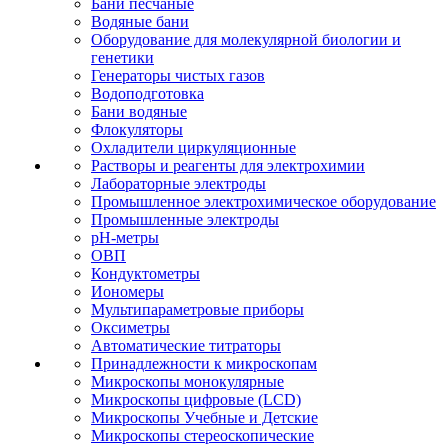
Бани песчаные
Водяные бани
Оборудование для молекулярной биологии и
генетики
Генераторы чистых газов
Водоподготовка
Бани водяные
Флокуляторы
Охладители циркуляционные
Растворы и реагенты для электрохимии
Лабораторные электроды
Промышленное электрохимическое оборудование
Промышленные электроды
pH-метры
ОВП
Кондуктометры
Иономеры
Мультипараметровые приборы
Оксиметры
Автоматические титраторы
Принадлежности к микроскопам
Микроскопы монокулярные
Микроскопы цифровые (LCD)
Микроскопы Учебные и Детские
Микроскопы стереоскопические