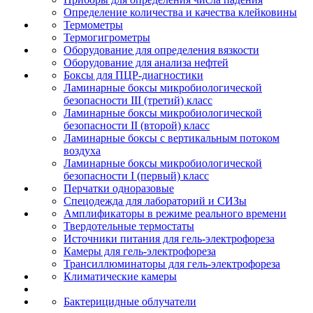
Определение количества и качества клейковины
Термометры
Термогигрометры
Оборудование для определения вязкости
Оборудование для анализа нефтей
Боксы для ПЦР-диагностики
Ламинарные боксы микробиологической
безопасности III (третий) класс
Ламинарные боксы микробиологической
безопасности II (второй) класс
Ламинарные боксы с вертикальным потоком
воздуха
Ламинарные боксы микробиологической
безопасности I (первый) класс
Перчатки одноразовые
Спецодежда для лабораторий и СИЗы
Амплификаторы в режиме реального времени
Твердотельные термостаты
Источники питания для гель-электрофореза
Камеры для гель-электрофореза
Трансиллюминаторы для гель-электрофореза
Климатические камеры
Бактерицидные облучатели