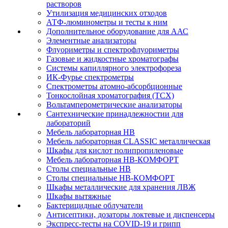
растворов
Утилизация медицинских отходов
АТФ-люминометры и тесты к ним
Дополнительное оборудование для ААС
Элементные анализаторы
Флуориметры и спектрофлуориметры
Газовые и жидкостные хроматографы
Системы капиллярного электрофореза
ИК-Фурье спектрометры
Спектрометры атомно-абсорбционные
Тонкослойная хроматография (ТСХ)
Вольтамперометрические анализаторы
Сантехнические принадлежностии для
лабораторий
Мебель лабораторная НВ
Мебель лабораторная CLASSIC металлическая
Шкафы для кислот полипропиленовые
Мебель лабораторная НВ-КОМФОРТ
Столы специальные НВ
Столы специальные НВ-КОМФОРТ
Шкафы металлические для хранения ЛВЖ
Шкафы вытяжные
Бактерицидные облучатели
Антисептики, дозаторы локтевые и диспенсеры
Экспресс-тесты на COVID-19 и грипп