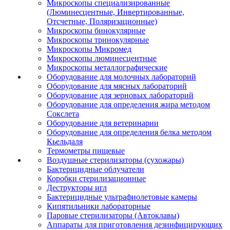
Микроскопы специализированные
(Люминесцентные, Инвертированные,
Отсчетные, Поляризационные)
Микроскопы бинокулярные
Микроскопы тринокулярные
Микроскопы Микромед
Микроскопы люминесцентные
Микроскопы металлографические
Оборудование для молочных лабораторий
Оборудование для мясных лабораторий
Оборудование для зерновых лабораторий
Оборудование для определения жира методом
Сокслета
Оборудование для ветеринарии
Оборудование для определения белка методом
Кьельдаля
Термометры пищевые
Воздушные стерилизаторы (сухожары)
Бактерицидные облучатели
Коробки стерилизационные
Деструкторы игл
Бактерицидные ультрафиолетовые камеры
Кипятильники лабораторные
Паровые стерилизаторы (Автоклавы)
Аппараты для приготовления дезинфицирующих