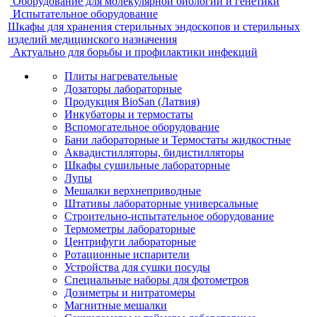
Оборудование для молекулярной биологии и генетики
Испытательное оборудование
Шкафы для хранения стерильных эндоскопов и стерильных
изделий медицинского назначения
Актуально для борьбы и профилактики инфекций
Плиты нагревательные
Дозаторы лабораторные
Продукция BioSan (Латвия)
Инкубаторы и термостаты
Вспомогательное оборудование
Бани лабораторные и Термостаты жидкостные
Аквадистилляторы, бидистилляторы
Шкафы сушильные лабораторные
Лупы
Мешалки верхнеприводные
Штативы лабораторные универсальные
Строительно-испытательное оборудование
Термометры лабораторные
Центрифуги лабораторные
Ротационные испарители
Устройства для сушки посуды
Специальные наборы для фотометров
Дозиметры и нитратомеры
Магнитные мешалки