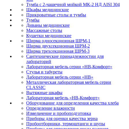
Тумба с 2-чашечной мойкой МК-2 НД AISI 304
Шкафы медицинские
Прикроватные столы и тумбы
Тумбы
Диваны медицинские
Массажные столы
Кушетки медицинские
Ширма односекционная ШРМ-1
Ширма двухсекционная ШРМ-2
Ширма трехсекционная ШРМ-3
Сантехнические принадлежностии для
лабораторий
Лабораторная мебель серии «НВ-Комфорт»
Стулья и табуреты
Лабораторная мебель серии «НВ»
Металлическая лабораторная мебель серии
CLASSIC
Вытяжные шкафы
Лабораторная мебель «НВ-Комфорт»
Оборудование для определения качества хлеба
Определение влажности
Измельчение и пробоподготовка
Приборы для оценки качества зерна
Пробоотборники, термоштанги и щупы
Приборы для определения числа падения