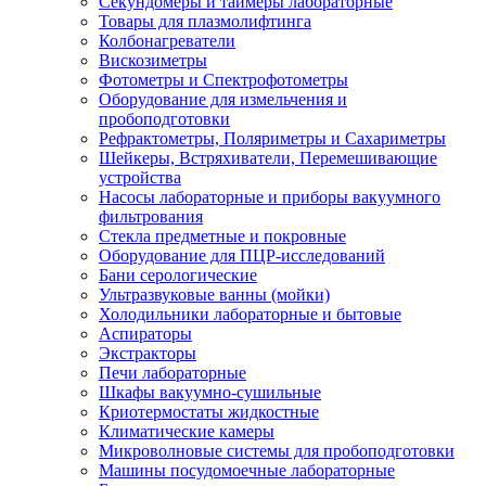
Секундомеры и таймеры лабораторные
Товары для плазмолифтинга
Колбонагреватели
Вискозиметры
Фотометры и Спектрофотометры
Оборудование для измельчения и
пробоподготовки
Рефрактометры, Поляриметры и Сахариметры
Шейкеры, Встряхиватели, Перемешивающие
устройства
Насосы лабораторные и приборы вакуумного
фильтрования
Стекла предметные и покровные
Оборудование для ПЦР-исследований
Бани серологические
Ультразвуковые ванны (мойки)
Холодильники лабораторные и бытовые
Аспираторы
Экстракторы
Печи лабораторные
Шкафы вакуумно-сушильные
Криотермостаты жидкостные
Климатические камеры
Микроволновые системы для пробоподготовки
Машины посудомоечные лабораторные