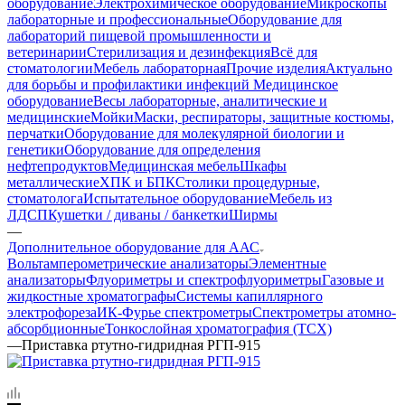
оборудование
Электрохимическое оборудование
Микроскопы
лабораторные и профессиональные
Оборудование для
лабораторий пищевой промышленности и
ветеринарии
Стерилизация и дезинфекция
Всё для
стоматологии
Мебель лабораторная
Прочие изделия
Актуально
для борьбы и профилактики инфекций
Медицинское
оборудование
Весы лабораторные, аналитические и
медицинские
Мойки
Маски, респираторы, защитные костюмы,
перчатки
Оборудование для молекулярной биологии и
генетики
Оборудование для определения
нефтепродуктов
Медицинская мебель
Шкафы
металлические
ХПК и БПК
Столики процедурные,
стоматолога
Испытательное оборудование
Мебель из
ЛДСП
Кушетки / диваны / банкетки
Ширмы
—
Дополнительное оборудование для ААС
Вольтамперометрические анализаторы
Элементные
анализаторы
Флуориметры и спектрофлуориметры
Газовые и
жидкостные хроматографы
Системы капиллярного
электрофореза
ИК-Фурье спектрометры
Спектрометры атомно-
абсорбционные
Тонкослойная хроматография (ТСХ)
—
Приставка ртутно-гидридная РГП-915