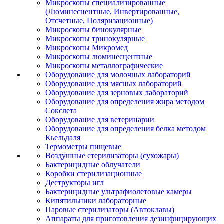
Микроскопы специализированные
(Люминесцентные, Инвертированные,
Отсчетные, Поляризационные)
Микроскопы бинокулярные
Микроскопы тринокулярные
Микроскопы Микромед
Микроскопы люминесцентные
Микроскопы металлографические
Оборудование для молочных лабораторий
Оборудование для мясных лабораторий
Оборудование для зерновых лабораторий
Оборудование для определения жира методом
Сокслета
Оборудование для ветеринарии
Оборудование для определения белка методом
Кьельдаля
Термометры пищевые
Воздушные стерилизаторы (сухожары)
Бактерицидные облучатели
Коробки стерилизационные
Деструкторы игл
Бактерицидные ультрафиолетовые камеры
Кипятильники лабораторные
Паровые стерилизаторы (Автоклавы)
Аппараты для приготовления дезинфицирующих