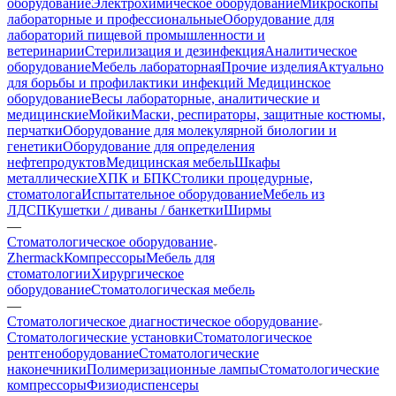
оборудование
Электрохимическое оборудование
Микроскопы
лабораторные и профессиональные
Оборудование для
лабораторий пищевой промышленности и
ветеринарии
Стерилизация и дезинфекция
Аналитическое
оборудование
Мебель лабораторная
Прочие изделия
Актуально
для борьбы и профилактики инфекций
Медицинское
оборудование
Весы лабораторные, аналитические и
медицинские
Мойки
Маски, респираторы, защитные костюмы,
перчатки
Оборудование для молекулярной биологии и
генетики
Оборудование для определения
нефтепродуктов
Медицинская мебель
Шкафы
металлические
ХПК и БПК
Столики процедурные,
стоматолога
Испытательное оборудование
Мебель из
ЛДСП
Кушетки / диваны / банкетки
Ширмы
—
Стоматологическое оборудование
Zhermack
Компрессоры
Мебель для
стоматологии
Хирургическое
оборудование
Стоматологическая мебель
—
Стоматологическое диагностическое оборудование
Стоматологические установки
Стоматологическое
рентгеноборудование
Стоматологические
наконечники
Полимеризационные лампы
Стоматологические
компрессоры
Физиодиспенсеры