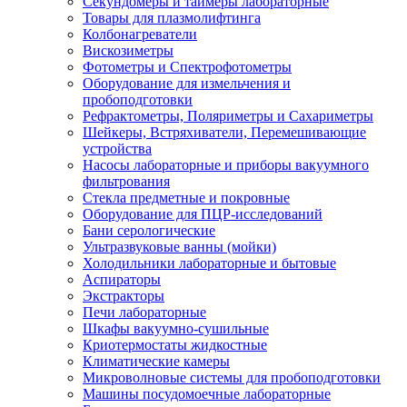
Секундомеры и таймеры лабораторные
Товары для плазмолифтинга
Колбонагреватели
Вискозиметры
Фотометры и Спектрофотометры
Оборудование для измельчения и
пробоподготовки
Рефрактометры, Поляриметры и Сахариметры
Шейкеры, Встряхиватели, Перемешивающие
устройства
Насосы лабораторные и приборы вакуумного
фильтрования
Стекла предметные и покровные
Оборудование для ПЦР-исследований
Бани серологические
Ультразвуковые ванны (мойки)
Холодильники лабораторные и бытовые
Аспираторы
Экстракторы
Печи лабораторные
Шкафы вакуумно-сушильные
Криотермостаты жидкостные
Климатические камеры
Микроволновые системы для пробоподготовки
Машины посудомоечные лабораторные