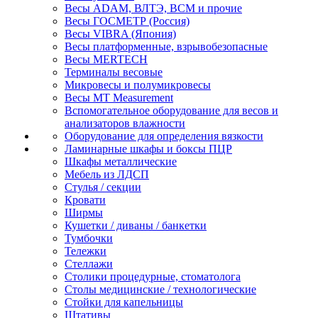
Весы ADAM, ВЛТЭ, BCM и прочие
Весы ГОСМЕТР (Россия)
Весы VIBRA (Япония)
Весы платформенные, взрывобезопасные
Весы MERTECH
Терминалы весовые
Микровесы и полумикровесы
Весы MT Measurement
Вспомогательное оборудование для весов и
анализаторов влажности
Оборудование для определения вязкости
Ламинарные шкафы и боксы ПЦР
Шкафы металлические
Мебель из ЛДСП
Стулья / секции
Кровати
Ширмы
Кушетки / диваны / банкетки
Тумбочки
Тележки
Стеллажи
Столики процедурные, стоматолога
Столы медицинские / технологические
Стойки для капельницы
Штативы