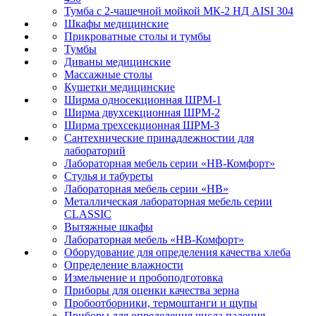
Тумба с 2-чашечной мойкой МК-2 НД AISI 304
Шкафы медицинские
Прикроватные столы и тумбы
Тумбы
Диваны медицинские
Массажные столы
Кушетки медицинские
Ширма односекционная ШРМ-1
Ширма двухсекционная ШРМ-2
Ширма трехсекционная ШРМ-3
Сантехнические принадлежностии для
лабораторий
Лабораторная мебель серии «НВ-Комфорт»
Стулья и табуреты
Лабораторная мебель серии «НВ»
Металлическая лабораторная мебель серии
CLASSIC
Вытяжные шкафы
Лабораторная мебель «НВ-Комфорт»
Оборудование для определения качества хлеба
Определение влажности
Измельчение и пробоподготовка
Приборы для оценки качества зерна
Пробоотборники, термоштанги и щупы
Приборы для определения числа падения