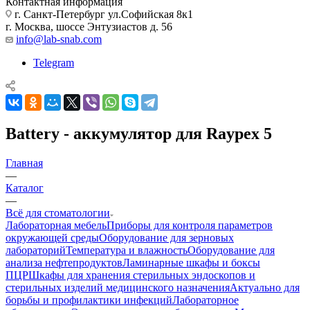
Контактная информация
г. Санкт-Петербург ул.Софийская 8к1
г. Москва, шоссе Энтузиастов д. 56
info@lab-snab.com
Telegram
Battery - аккумулятор для Raypex 5
Главная
—
Каталог
—
Всё для стоматологии
Лабораторная мебель
Приборы для контроля параметров
окружающей среды
Оборудование для зерновых
лабораторий
Температура и влажность
Оборудование для
анализа нефтепродуктов
Ламинарные шкафы и боксы
ПЦР
Шкафы для хранения стерильных эндоскопов и
стерильных изделий медицинского назначения
Актуально для
борьбы и профилактики инфекций
Лабораторное