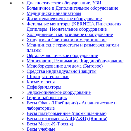
Диагностическое оборудование, УЗИ
Больничное и Дополнительное оборудование
Медицинские анализаторы
Физиотерапевтическое оборудование
Фетальные мониторы (KERNEL), Гинекология,
Допплеры, Неонатальное оборудование
Холодильное и морозильное оборудование
Хирургия и Светильники медицинские
Медицинские термостаты и размораживатели
плазмы
Офтальмологическое оборудование
Мониторинг, Реанимация, Кардиооборудование
Медоборудование для дома (Бытовое)
Средства индивидуальной защиты
Шприцы стерильные
Косметология
Дефибрилляторы
Эндоскопическое оборудование
Гири и наборы гирь
Весы Ohaus (Швейцария) - Аналитические и
лабораторные
Весы платформенные (промышленные)
Весы и влагомеры AnD(A&D) (Япония)
Весы Масса-К (Россия)
Весы учебные