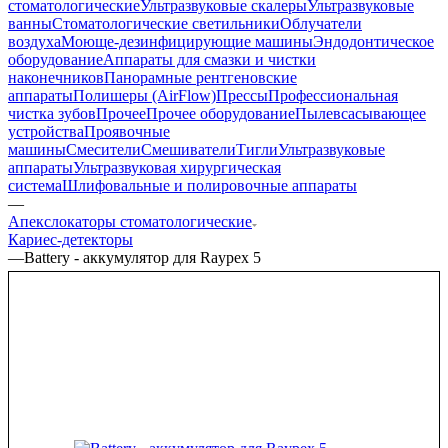
стоматологические
Ультразвуковые скалеры
Ультразвуковые
ванны
Стоматологические светильники
Облучатели
воздуха
Моюще-дезинфицирующие машины
Эндодонтическое
оборудование
Аппараты для смазки и чистки
наконечников
Панорамные рентгеновские
аппараты
Полишеры (AirFlow)
Прессы
Профессиональная
чистка зубов
Прочее
Прочее оборудование
Пылевсасывающее
устройства
Проявочные
машины
Смесители
Смешиватели
Тигли
Ультразвуковые
аппараты
Ультразвуковая хирургическая
система
Шлифовальные и полировочные аппараты
—
Апекслокаторы стоматологические
Кариес-детекторы
—
Battery - аккумулятор для Raypex 5