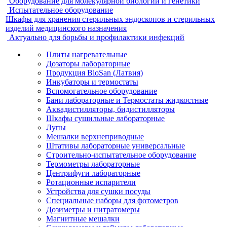
Оборудование для молекулярной биологии и генетики
Испытательное оборудование
Шкафы для хранения стерильных эндоскопов и стерильных
изделий медицинского назначения
Актуально для борьбы и профилактики инфекций
Плиты нагревательные
Дозаторы лабораторные
Продукция BioSan (Латвия)
Инкубаторы и термостаты
Вспомогательное оборудование
Бани лабораторные и Термостаты жидкостные
Аквадистилляторы, бидистилляторы
Шкафы сушильные лабораторные
Лупы
Мешалки верхнеприводные
Штативы лабораторные универсальные
Строительно-испытательное оборудование
Термометры лабораторные
Центрифуги лабораторные
Ротационные испарители
Устройства для сушки посуды
Специальные наборы для фотометров
Дозиметры и нитратомеры
Магнитные мешалки