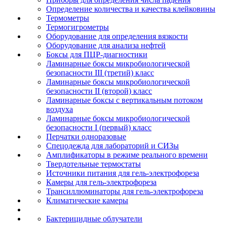
Определение количества и качества клейковины
Термометры
Термогигрометры
Оборудование для определения вязкости
Оборудование для анализа нефтей
Боксы для ПЦР-диагностики
Ламинарные боксы микробиологической
безопасности III (третий) класс
Ламинарные боксы микробиологической
безопасности II (второй) класс
Ламинарные боксы с вертикальным потоком
воздуха
Ламинарные боксы микробиологической
безопасности I (первый) класс
Перчатки одноразовые
Спецодежда для лабораторий и СИЗы
Амплификаторы в режиме реального времени
Твердотельные термостаты
Источники питания для гель-электрофореза
Камеры для гель-электрофореза
Трансиллюминаторы для гель-электрофореза
Климатические камеры
Бактерицидные облучатели