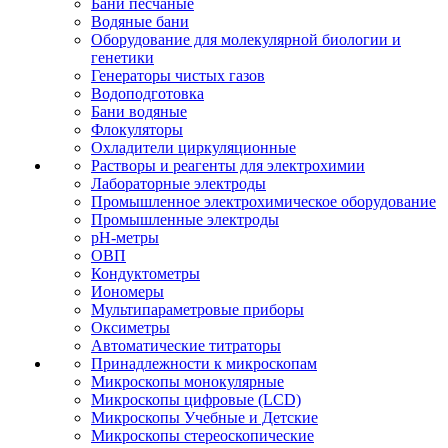
Бани песчаные
Водяные бани
Оборудование для молекулярной биологии и
генетики
Генераторы чистых газов
Водоподготовка
Бани водяные
Флокуляторы
Охладители циркуляционные
Растворы и реагенты для электрохимии
Лабораторные электроды
Промышленное электрохимическое оборудование
Промышленные электроды
pH-метры
ОВП
Кондуктометры
Иономеры
Мультипараметровые приборы
Оксиметры
Автоматические титраторы
Принадлежности к микроскопам
Микроскопы монокулярные
Микроскопы цифровые (LCD)
Микроскопы Учебные и Детские
Микроскопы стереоскопические