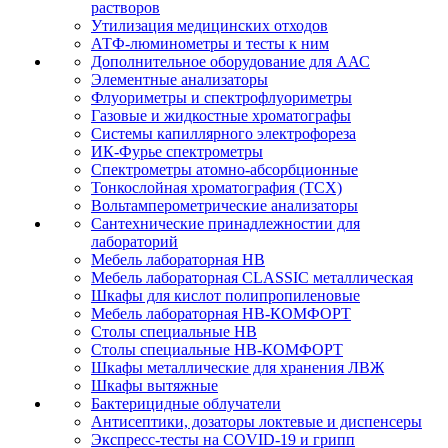
растворов
Утилизация медицинских отходов
АТФ-люминометры и тесты к ним
Дополнительное оборудование для ААС
Элементные анализаторы
Флуориметры и спектрофлуориметры
Газовые и жидкостные хроматографы
Системы капиллярного электрофореза
ИК-Фурье спектрометры
Спектрометры атомно-абсорбционные
Тонкослойная хроматография (ТСХ)
Вольтамперометрические анализаторы
Сантехнические принадлежностии для
лабораторий
Мебель лабораторная НВ
Мебель лабораторная CLASSIC металлическая
Шкафы для кислот полипропиленовые
Мебель лабораторная НВ-КОМФОРТ
Столы специальные НВ
Столы специальные НВ-КОМФОРТ
Шкафы металлические для хранения ЛВЖ
Шкафы вытяжные
Бактерицидные облучатели
Антисептики, дозаторы локтевые и диспенсеры
Экспресс-тесты на COVID-19 и грипп