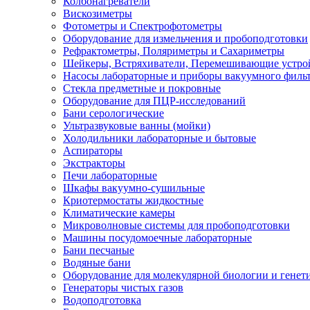
Колбонагреватели
Вискозиметры
Фотометры и Спектрофотометры
Оборудование для измельчения и пробоподготовки
Рефрактометры, Поляриметры и Сахариметры
Шейкеры, Встряхиватели, Перемешивающие устро
Насосы лабораторные и приборы вакуумного филь
Стекла предметные и покровные
Оборудование для ПЦР-исследований
Бани серологические
Ультразвуковые ванны (мойки)
Холодильники лабораторные и бытовые
Аспираторы
Экстракторы
Печи лабораторные
Шкафы вакуумно-сушильные
Криотермостаты жидкостные
Климатические камеры
Микроволновые системы для пробоподготовки
Машины посудомоечные лабораторные
Бани песчаные
Водяные бани
Оборудование для молекулярной биологии и генет
Генераторы чистых газов
Водоподготовка