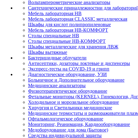
Вольтамперометрические анализаторы
Сантехнические принадлежностии для лаборатори
Мебель лабораторная НВ
Мебель лабораторная CLASSIC металлическая
Шкафы для кислот полипропиленовые
Мебель лабораторная НВ-КОМФОРТ
Столы специальные НВ
Столы специальные НВ-КОМФОРТ
Шкафы металлические для хранения ЛВЖ
Шкафы вытяжные
Бактерицидные облучатели
Антисептики, дозаторы локтевые и диспенсеры
Экспресс-тесты на COVID-19 и грипп
Диагностическое оборудование, УЗИ
Больничное и Дополнительное оборудование
Медицинские анализаторы
Физиотерапевтическое оборудование
Фетальные мониторы (KERNEL), Гинекология, Доп
Холодильное и морозильное оборудование
Хирургия и Светильники медицинские
Медицинские термостаты и размораживатели плаз
Офтальмологическое оборудование
Мониторинг, Реанимация, Кардиооборудование
Медоборудование для дома (Бытовое)
Средства индивидуальной защиты