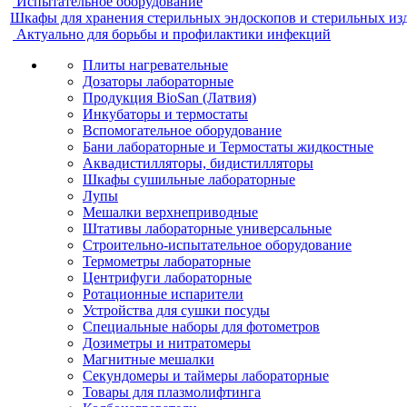
Испытательное оборудование
Шкафы для хранения стерильных эндоскопов и стерильных из
Актуально для борьбы и профилактики инфекций
Плиты нагревательные
Дозаторы лабораторные
Продукция BioSan (Латвия)
Инкубаторы и термостаты
Вспомогательное оборудование
Бани лабораторные и Термостаты жидкостные
Аквадистилляторы, бидистилляторы
Шкафы сушильные лабораторные
Лупы
Мешалки верхнеприводные
Штативы лабораторные универсальные
Строительно-испытательное оборудование
Термометры лабораторные
Центрифуги лабораторные
Ротационные испарители
Устройства для сушки посуды
Специальные наборы для фотометров
Дозиметры и нитратомеры
Магнитные мешалки
Секундомеры и таймеры лабораторные
Товары для плазмолифтинга