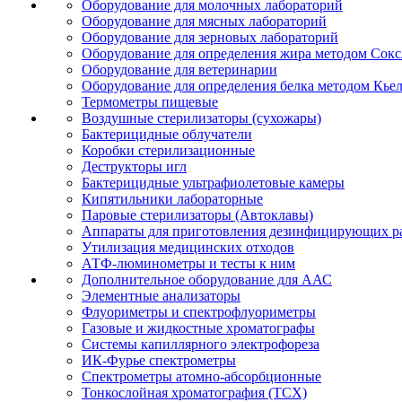
Оборудование для молочных лабораторий
Оборудование для мясных лабораторий
Оборудование для зерновых лабораторий
Оборудование для определения жира методом Сокс
Оборудование для ветеринарии
Оборудование для определения белка методом Кье
Термометры пищевые
Воздушные стерилизаторы (сухожары)
Бактерицидные облучатели
Коробки стерилизационные
Деструкторы игл
Бактерицидные ультрафиолетовые камеры
Кипятильники лабораторные
Паровые стерилизаторы (Автоклавы)
Аппараты для приготовления дезинфицирующих р
Утилизация медицинских отходов
АТФ-люминометры и тесты к ним
Дополнительное оборудование для ААС
Элементные анализаторы
Флуориметры и спектрофлуориметры
Газовые и жидкостные хроматографы
Системы капиллярного электрофореза
ИК-Фурье спектрометры
Спектрометры атомно-абсорбционные
Тонкослойная хроматография (ТСХ)