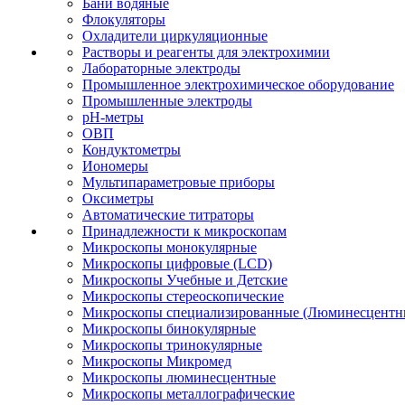
Бани водяные
Флокуляторы
Охладители циркуляционные
Растворы и реагенты для электрохимии
Лабораторные электроды
Промышленное электрохимическое оборудование
Промышленные электроды
pH-метры
ОВП
Кондуктометры
Иономеры
Мультипараметровые приборы
Оксиметры
Автоматические титраторы
Принадлежности к микроскопам
Микроскопы монокулярные
Микроскопы цифровые (LCD)
Микроскопы Учебные и Детские
Микроскопы стереоскопические
Микроскопы специализированные (Люминесцентны
Микроскопы бинокулярные
Микроскопы тринокулярные
Микроскопы Микромед
Микроскопы люминесцентные
Микроскопы металлографические