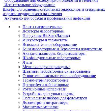
Оборудование для молекулярной биологии и генетики
Испытательное оборудование
Шкафы для хранения стерильных эндоскопов и стерильных
изделий медицинского назначения
Актуально для борьбы и профилактики инфекций
Плиты нагревательные
Дозаторы лабораторные
Продукция BioSan (Латвия)
Инкубаторы и термостаты
Вспомогательное оборудование
Бани лабораторные и Термостаты жидкостные
Аквадистилляторы, бидистилляторы
Шкафы сушильные лабораторные
Лупы
Мешалки верхнеприводные
Штативы лабораторные универсальные
Строительно-испытательное оборудование
Термометры лабораторные
Центрифуги лабораторные
Ротационные испарители
Устройства для сушки посуды
Специальные наборы для фотометров
Дозиметры и нитратомеры
Магнитные мешалки