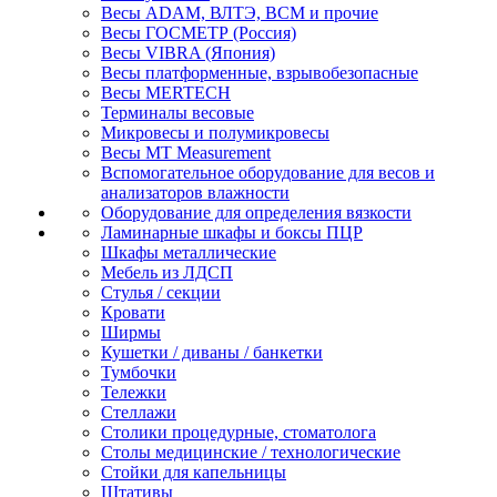
Весы ADAM, ВЛТЭ, BCM и прочие
Весы ГОСМЕТР (Россия)
Весы VIBRA (Япония)
Весы платформенные, взрывобезопасные
Весы MERTECH
Терминалы весовые
Микровесы и полумикровесы
Весы MT Measurement
Вспомогательное оборудование для весов и
анализаторов влажности
Оборудование для определения вязкости
Ламинарные шкафы и боксы ПЦР
Шкафы металлические
Мебель из ЛДСП
Стулья / секции
Кровати
Ширмы
Кушетки / диваны / банкетки
Тумбочки
Тележки
Стеллажи
Столики процедурные, стоматолога
Столы медицинские / технологические
Стойки для капельницы
Штативы