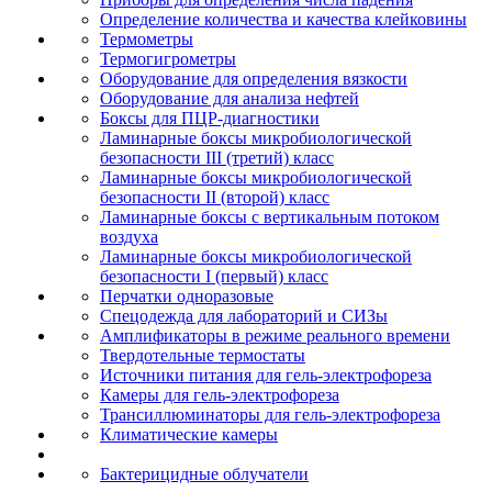
Определение количества и качества клейковины
Термометры
Термогигрометры
Оборудование для определения вязкости
Оборудование для анализа нефтей
Боксы для ПЦР-диагностики
Ламинарные боксы микробиологической
безопасности III (третий) класс
Ламинарные боксы микробиологической
безопасности II (второй) класс
Ламинарные боксы с вертикальным потоком
воздуха
Ламинарные боксы микробиологической
безопасности I (первый) класс
Перчатки одноразовые
Спецодежда для лабораторий и СИЗы
Амплификаторы в режиме реального времени
Твердотельные термостаты
Источники питания для гель-электрофореза
Камеры для гель-электрофореза
Трансиллюминаторы для гель-электрофореза
Климатические камеры
Бактерицидные облучатели