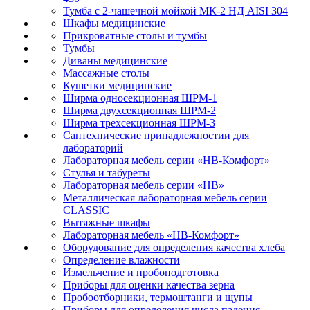
Тумба с 2-чашечной мойкой МК-2 НД AISI 304
Шкафы медицинские
Прикроватные столы и тумбы
Тумбы
Диваны медицинские
Массажные столы
Кушетки медицинские
Ширма односекционная ШРМ-1
Ширма двухсекционная ШРМ-2
Ширма трехсекционная ШРМ-3
Сантехнические принадлежностии для
лабораторий
Лабораторная мебель серии «НВ-Комфорт»
Стулья и табуреты
Лабораторная мебель серии «НВ»
Металлическая лабораторная мебель серии
CLASSIC
Вытяжные шкафы
Лабораторная мебель «НВ-Комфорт»
Оборудование для определения качества хлеба
Определение влажности
Измельчение и пробоподготовка
Приборы для оценки качества зерна
Пробоотборники, термоштанги и щупы
Приборы для определения числа падения