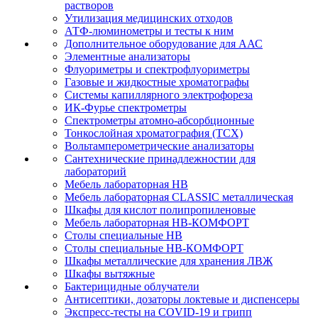
растворов
Утилизация медицинских отходов
АТФ-люминометры и тесты к ним
Дополнительное оборудование для ААС
Элементные анализаторы
Флуориметры и спектрофлуориметры
Газовые и жидкостные хроматографы
Системы капиллярного электрофореза
ИК-Фурье спектрометры
Спектрометры атомно-абсорбционные
Тонкослойная хроматография (ТСХ)
Вольтамперометрические анализаторы
Сантехнические принадлежностии для
лабораторий
Мебель лабораторная НВ
Мебель лабораторная CLASSIC металлическая
Шкафы для кислот полипропиленовые
Мебель лабораторная НВ-КОМФОРТ
Столы специальные НВ
Столы специальные НВ-КОМФОРТ
Шкафы металлические для хранения ЛВЖ
Шкафы вытяжные
Бактерицидные облучатели
Антисептики, дозаторы локтевые и диспенсеры
Экспресс-тесты на COVID-19 и грипп