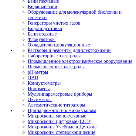
Бани песчаные
Водяные бани
Оборудование для молекулярной биологии и
генетики
Генераторы чистых газов
Водоподготовка
Бани водяные
Флокуляторы
Охладители циркуляционные
Растворы и реагенты для электрохимии
Лабораторные электроды
Промышленное электрохимическое оборудование
Промышленные электроды
pH-метры
ОВП
Кондуктометры
Иономеры
Мультипараметровые приборы
Оксиметры
Автоматические титраторы
Принадлежности к микроскопам
Микроскопы монокулярные
Микроскопы цифровые (LCD)
Микроскопы Учебные и Детские
Микроскопы стереоскопические