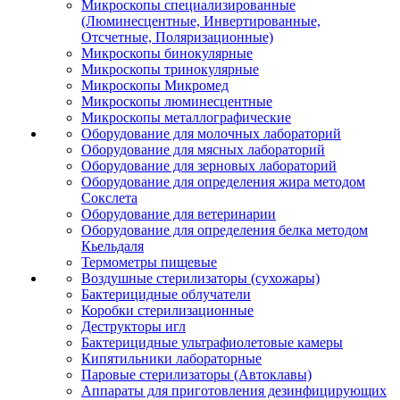
Микроскопы специализированные
(Люминесцентные, Инвертированные,
Отсчетные, Поляризационные)
Микроскопы бинокулярные
Микроскопы тринокулярные
Микроскопы Микромед
Микроскопы люминесцентные
Микроскопы металлографические
Оборудование для молочных лабораторий
Оборудование для мясных лабораторий
Оборудование для зерновых лабораторий
Оборудование для определения жира методом
Сокслета
Оборудование для ветеринарии
Оборудование для определения белка методом
Кьельдаля
Термометры пищевые
Воздушные стерилизаторы (сухожары)
Бактерицидные облучатели
Коробки стерилизационные
Деструкторы игл
Бактерицидные ультрафиолетовые камеры
Кипятильники лабораторные
Паровые стерилизаторы (Автоклавы)
Аппараты для приготовления дезинфицирующих