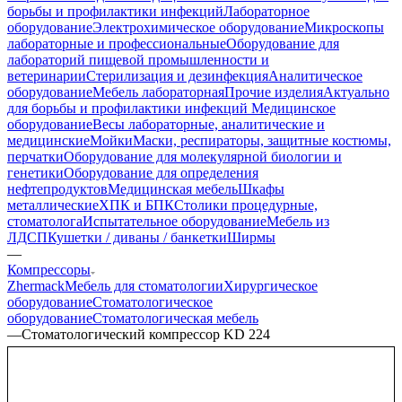
борьбы и профилактики инфекций
Лабораторное
оборудование
Электрохимическое оборудование
Микроскопы
лабораторные и профессиональные
Оборудование для
лабораторий пищевой промышленности и
ветеринарии
Стерилизация и дезинфекция
Аналитическое
оборудование
Мебель лабораторная
Прочие изделия
Актуально
для борьбы и профилактики инфекций
Медицинское
оборудование
Весы лабораторные, аналитические и
медицинские
Мойки
Маски, респираторы, защитные костюмы,
перчатки
Оборудование для молекулярной биологии и
генетики
Оборудование для определения
нефтепродуктов
Медицинская мебель
Шкафы
металлические
ХПК и БПК
Столики процедурные,
стоматолога
Испытательное оборудование
Мебель из
ЛДСП
Кушетки / диваны / банкетки
Ширмы
—
Компрессоры
Zhermack
Мебель для стоматологии
Хирургическое
оборудование
Стоматологическое
оборудование
Стоматологическая мебель
—
Стоматологический компрессор KD 224