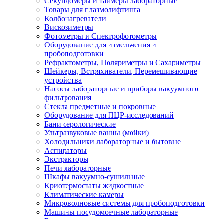
Секундомеры и таймеры лабораторные
Товары для плазмолифтинга
Колбонагреватели
Вискозиметры
Фотометры и Спектрофотометры
Оборудование для измельчения и
пробоподготовки
Рефрактометры, Поляриметры и Сахариметры
Шейкеры, Встряхиватели, Перемешивающие
устройства
Насосы лабораторные и приборы вакуумного
фильтрования
Стекла предметные и покровные
Оборудование для ПЦР-исследований
Бани серологические
Ультразвуковые ванны (мойки)
Холодильники лабораторные и бытовые
Аспираторы
Экстракторы
Печи лабораторные
Шкафы вакуумно-сушильные
Криотермостаты жидкостные
Климатические камеры
Микроволновые системы для пробоподготовки
Машины посудомоечные лабораторные