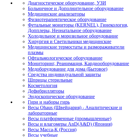
Диагностическое оборудование, УЗИ
Больничное и Дополнительное оборудование
Медицинские анализаторы
Физиотерапевтическое оборудование
Фетальные мониторы (KERNEL), Гинекология,
Допплеры, Неонатальное оборудование
Холодильное и морозильное оборудование
Хирургия и Светильники медицинские
Медицинские термостаты и размораживатели
плазмы
Офтальмологическое оборудование
Мониторинг, Реанимация, Кардиооборудование
Медоборудование для дома (Бытовое)
Средства индивидуальной защиты
Шприцы стерильные
Косметология
Дефибрилляторы
Эндоскопическое оборудование
Гири и наборы гирь
Весы Ohaus (Швейцария) - Аналитические и
лабораторные
Весы платформенные (промышленные)
Весы и влагомеры AnD(A&D) (Япония)
Весы Масса-К (Россия)
Весы учебные