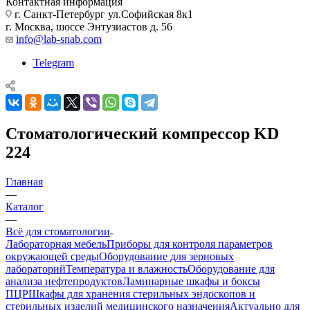
Контактная информация
г. Санкт-Петербург ул.Софийская 8к1
г. Москва, шоссе Энтузиастов д. 56
info@lab-snab.com
Telegram
Стоматологический компрессор KD
224
Главная
—
Каталог
—
Всё для стоматологии
Лабораторная мебель
Приборы для контроля параметров
окружающей среды
Оборудование для зерновых
лабораторий
Температура и влажность
Оборудование для
анализа нефтепродуктов
Ламинарные шкафы и боксы
ПЦР
Шкафы для хранения стерильных эндоскопов и
стерильных изделий медицинского назначения
Актуально для