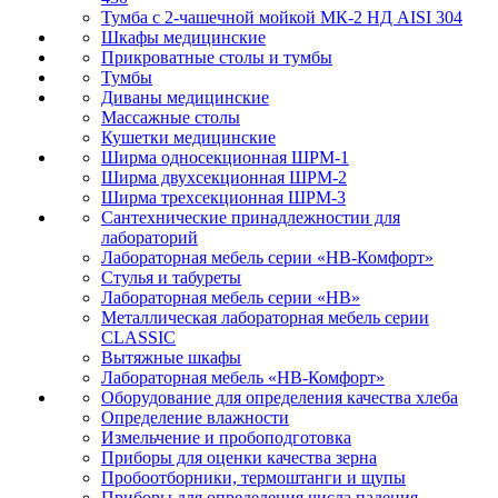
Тумба с 2-чашечной мойкой МК-2 НД AISI 304
Шкафы медицинские
Прикроватные столы и тумбы
Тумбы
Диваны медицинские
Массажные столы
Кушетки медицинские
Ширма односекционная ШРМ-1
Ширма двухсекционная ШРМ-2
Ширма трехсекционная ШРМ-3
Сантехнические принадлежностии для
лабораторий
Лабораторная мебель серии «НВ-Комфорт»
Стулья и табуреты
Лабораторная мебель серии «НВ»
Металлическая лабораторная мебель серии
CLASSIC
Вытяжные шкафы
Лабораторная мебель «НВ-Комфорт»
Оборудование для определения качества хлеба
Определение влажности
Измельчение и пробоподготовка
Приборы для оценки качества зерна
Пробоотборники, термоштанги и щупы
Приборы для определения числа падения