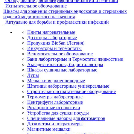
Оборудование для молекулярной биологии и генетики
Испытательное оборудование
Шкафы для хранения стерильных эндоскопов и стерильных
изделий медицинского назначения
Актуально для борьбы и профилактики инфекций
Плиты нагревательные
Дозаторы лабораторные
Продукция BioSan (Латвия)
Инкубаторы и термостаты
Вспомогательное оборудование
Бани лабораторные и Термостаты жидкостные
Аквадистилляторы, бидистилляторы
Шкафы сушильные лабораторные
Лупы
Мешалки верхнеприводные
Штативы лабораторные универсальные
Строительно-испытательное оборудование
Термометры лабораторные
Центрифуги лабораторные
Ротационные испарители
Устройства для сушки посуды
Специальные наборы для фотометров
Дозиметры и нитратомеры
Магнитные мешалки