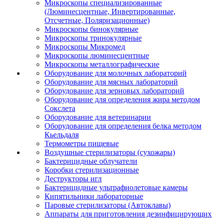
Микроскопы специализированные
(Люминесцентные, Инвертированные,
Отсчетные, Поляризационные)
Микроскопы бинокулярные
Микроскопы тринокулярные
Микроскопы Микромед
Микроскопы люминесцентные
Микроскопы металлографические
Оборудование для молочных лабораторий
Оборудование для мясных лабораторий
Оборудование для зерновых лабораторий
Оборудование для определения жира методом
Сокслета
Оборудование для ветеринарии
Оборудование для определения белка методом
Кьельдаля
Термометры пищевые
Воздушные стерилизаторы (сухожары)
Бактерицидные облучатели
Коробки стерилизационные
Деструкторы игл
Бактерицидные ультрафиолетовые камеры
Кипятильники лабораторные
Паровые стерилизаторы (Автоклавы)
Аппараты для приготовления дезинфицирующих