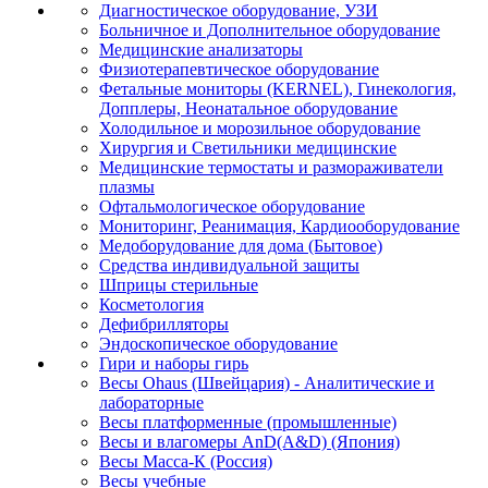
Диагностическое оборудование, УЗИ
Больничное и Дополнительное оборудование
Медицинские анализаторы
Физиотерапевтическое оборудование
Фетальные мониторы (KERNEL), Гинекология,
Допплеры, Неонатальное оборудование
Холодильное и морозильное оборудование
Хирургия и Светильники медицинские
Медицинские термостаты и размораживатели
плазмы
Офтальмологическое оборудование
Мониторинг, Реанимация, Кардиооборудование
Медоборудование для дома (Бытовое)
Средства индивидуальной защиты
Шприцы стерильные
Косметология
Дефибрилляторы
Эндоскопическое оборудование
Гири и наборы гирь
Весы Ohaus (Швейцария) - Аналитические и
лабораторные
Весы платформенные (промышленные)
Весы и влагомеры AnD(A&D) (Япония)
Весы Масса-К (Россия)
Весы учебные