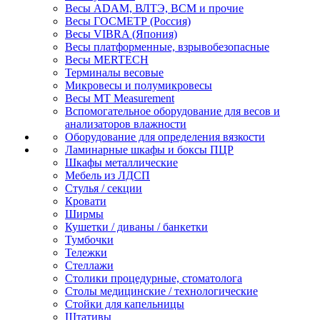
Весы ADAM, ВЛТЭ, BCM и прочие
Весы ГОСМЕТР (Россия)
Весы VIBRA (Япония)
Весы платформенные, взрывобезопасные
Весы MERTECH
Терминалы весовые
Микровесы и полумикровесы
Весы MT Measurement
Вспомогательное оборудование для весов и
анализаторов влажности
Оборудование для определения вязкости
Ламинарные шкафы и боксы ПЦР
Шкафы металлические
Мебель из ЛДСП
Стулья / секции
Кровати
Ширмы
Кушетки / диваны / банкетки
Тумбочки
Тележки
Стеллажи
Столики процедурные, стоматолога
Столы медицинские / технологические
Стойки для капельницы
Штативы