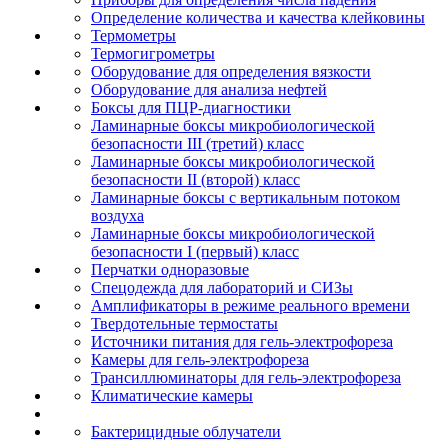
Определение количества и качества клейковины
Термометры
Термогигрометры
Оборудование для определения вязкости
Оборудование для анализа нефтей
Боксы для ПЦР-диагностики
Ламинарные боксы микробиологической
безопасности III (третий) класс
Ламинарные боксы микробиологической
безопасности II (второй) класс
Ламинарные боксы с вертикальным потоком
воздуха
Ламинарные боксы микробиологической
безопасности I (первый) класс
Перчатки одноразовые
Спецодежда для лабораторий и СИЗы
Амплификаторы в режиме реального времени
Твердотельные термостаты
Источники питания для гель-электрофореза
Камеры для гель-электрофореза
Трансиллюминаторы для гель-электрофореза
Климатические камеры
Бактерицидные облучатели