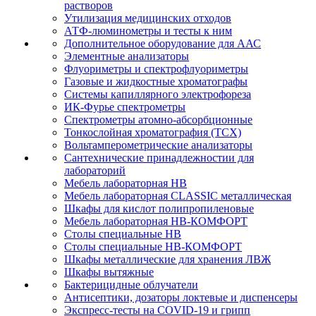
растворов
Утилизация медицинских отходов
АТФ-люминометры и тесты к ним
Дополнительное оборудование для ААС
Элементные анализаторы
Флуориметры и спектрофлуориметры
Газовые и жидкостные хроматографы
Системы капиллярного электрофореза
ИК-Фурье спектрометры
Спектрометры атомно-абсорбционные
Тонкослойная хроматография (ТСХ)
Вольтамперометрические анализаторы
Сантехнические принадлежностии для
лабораторий
Мебель лабораторная НВ
Мебель лабораторная CLASSIC металлическая
Шкафы для кислот полипропиленовые
Мебель лабораторная НВ-КОМФОРТ
Столы специальные НВ
Столы специальные НВ-КОМФОРТ
Шкафы металлические для хранения ЛВЖ
Шкафы вытяжные
Бактерицидные облучатели
Антисептики, дозаторы локтевые и диспенсеры
Экспресс-тесты на COVID-19 и грипп