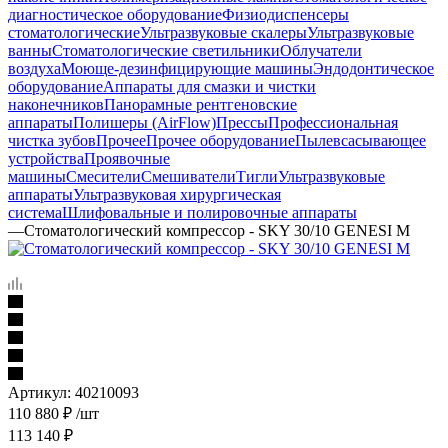
диагностическое оборудование
Физиодиспенсеры
стоматологические
Ультразвуковые скалеры
Ультразвуковые
ванны
Стоматологические светильники
Облучатели
воздуха
Моюще-дезинфицирующие машины
Эндодонтическое
оборудование
Аппараты для смазки и чистки
наконечников
Панорамные рентгеновские
аппараты
Полишеры (AirFlow)
Прессы
Профессиональная
чистка зубов
Прочее
Прочее оборудование
Пылевсасывающее
устройства
Проявочные
машины
Смесители
Смешиватели
Тигли
Ультразвуковые
аппараты
Ультразвуковая хирургическая
система
Шлифовальные и полировочные аппараты
—
Стоматологический компрессор - SKY 30/10 GENESI M
Артикул:
40210093
110 880
₽
/шт
113 140
₽