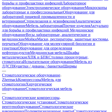
борьбы и профилактики инфекций
Лабораторное
оборудование
Электрохимическое оборудование
Микроскопы
лабораторные и профессиональные
Оборудование для
лабораторий пищевой промышленности и
ветеринарии
Стерилизация и дезинфекция
Аналитическое
оборудование
Мебель лабораторная
Прочие изделия
Актуально
для борьбы и профилактики инфекций
Медицинское
оборудование
Весы лабораторные, аналитические и
медицинские
Мойки
Маски, респираторы, защитные костюмы,
перчатки
Оборудование для молекулярной биологии и
генетики
Оборудование для определения
нефтепродуктов
Медицинская мебель
Шкафы
металлические
ХПК и БПК
Столики процедурные,
стоматолога
Испытательное оборудование
Мебель из
ЛДСП
Кушетки / диваны / банкетки
Ширмы
—
Стоматологическое оборудование
Zhermack
Компрессоры
Мебель для
стоматологии
Хирургическое
оборудование
Стоматологическая мебель
—
Стоматологические компрессоры
Стоматологические установки
Стоматологическое
рентгеноборудование
Стоматологические
наконечники
Полимеризационные лампы
Стоматологическое