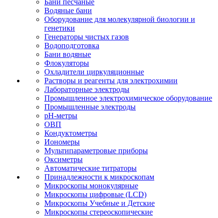
Бани песчаные
Водяные бани
Оборудование для молекулярной биологии и
генетики
Генераторы чистых газов
Водоподготовка
Бани водяные
Флокуляторы
Охладители циркуляционные
Растворы и реагенты для электрохимии
Лабораторные электроды
Промышленное электрохимическое оборудование
Промышленные электроды
pH-метры
ОВП
Кондуктометры
Иономеры
Мультипараметровые приборы
Оксиметры
Автоматические титраторы
Принадлежности к микроскопам
Микроскопы монокулярные
Микроскопы цифровые (LCD)
Микроскопы Учебные и Детские
Микроскопы стереоскопические