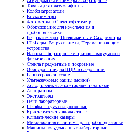
Секундомеры и таймеры лабораторные
Товары для плазмолифтинга
Колбонагреватели
Вискозиметры
Фотометры и Спектрофотометры
Оборудование для измельчения и
пробоподготовки
Рефрактометры, Поляриметры и Сахариметры
Шейкеры, Встряхиватели, Перемешивающие
устройства
Насосы лабораторные и приборы вакуумного
фильтрования
Стекла предметные и покровные
Оборудование для ПЦР-исследований
Бани серологические
Ультразвуковые ванны (мойки)
Холодильники лабораторные и бытовые
Аспираторы
Экстракторы
Печи лабораторные
Шкафы вакуумно-сушильные
Криотермостаты жидкостные
Климатические камеры
Микроволновые системы для пробоподготовки
Машины посудомоечные лабораторные