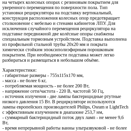
на четырех колесных опорах с резиновым покрытием для
уверенного перемещения по поверхности пола. Тип
установки рециркулятора на подставку вертикальный,
конструкция расположения колесных опор предотвращает
столкновение с мебелью и стенами кабинетов ЛПУ. Для
исключения случайного перемещения рециркулятора на
подставке передвижной две колёсные опоры снабжены
специальным тормозным устройством. Подставка выполнена
из профильной стальной трубы 20х20 мм и покрыта
химически стойким эпоксиполиэфирным порошковым
покрытием. При необходимости подставка может легко
разбираться и размещаться в небольшом объёме.
Характеристики:
- габаритные размеры - 755х115х170 мм,
- масса - не более 6 кг,
- потребляемая мощность - не более 200 Вт,
- напряжение сети/частота - 220 В, частотой 50 Гц,
- источник излучения - две лампы бактерицидные ртутные
низкого давления 15 Вт. В рециркуляторе используются
лампы европейских производителей Philips, Osram и LightTech
с эффективным излучением в диапазоне 253,7 нм,
- суммарный бактерицидный поток двух ламп - не менее 9,6
Вт,
- время непрерывной работы ванны ультразвуковой - не более