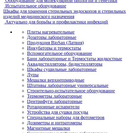
Оборудование для молекулярной биологии и генетики
Испытательное оборудование
Шкафы для хранения стерильных эндоскопов и стерильных
изделий медицинского назначения
Актуально для борьбы и профилактики инфекций
Плиты нагревательные
Дозаторы лабораторные
Продукция BioSan (Латвия)
Инкубаторы и термостаты
Вспомогательное оборудование
Бани лабораторные и Термостаты жидкостные
Аквадистилляторы, бидистилляторы
Шкафы сушильные лабораторные
Лупы
Мешалки верхнеприводные
Штативы лабораторные универсальные
Строительно-испытательное оборудование
Термометры лабораторные
Центрифуги лабораторные
Ротационные испарители
Устройства для сушки посуды
Специальные наборы для фотометров
Дозиметры и нитратомеры
Магнитные мешалки