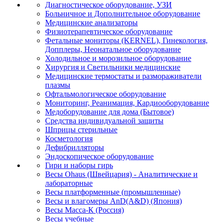
Диагностическое оборудование, УЗИ
Больничное и Дополнительное оборудование
Медицинские анализаторы
Физиотерапевтическое оборудование
Фетальные мониторы (KERNEL), Гинекология,
Допплеры, Неонатальное оборудование
Холодильное и морозильное оборудование
Хирургия и Светильники медицинские
Медицинские термостаты и размораживатели
плазмы
Офтальмологическое оборудование
Мониторинг, Реанимация, Кардиооборудование
Медоборудование для дома (Бытовое)
Средства индивидуальной защиты
Шприцы стерильные
Косметология
Дефибрилляторы
Эндоскопическое оборудование
Гири и наборы гирь
Весы Ohaus (Швейцария) - Аналитические и
лабораторные
Весы платформенные (промышленные)
Весы и влагомеры AnD(A&D) (Япония)
Весы Масса-К (Россия)
Весы учебные