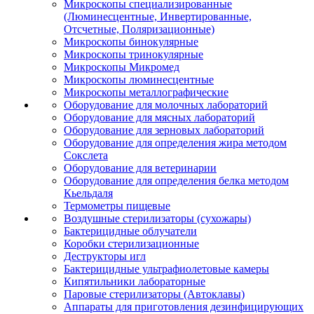
Микроскопы специализированные
(Люминесцентные, Инвертированные,
Отсчетные, Поляризационные)
Микроскопы бинокулярные
Микроскопы тринокулярные
Микроскопы Микромед
Микроскопы люминесцентные
Микроскопы металлографические
Оборудование для молочных лабораторий
Оборудование для мясных лабораторий
Оборудование для зерновых лабораторий
Оборудование для определения жира методом
Сокслета
Оборудование для ветеринарии
Оборудование для определения белка методом
Кьельдаля
Термометры пищевые
Воздушные стерилизаторы (сухожары)
Бактерицидные облучатели
Коробки стерилизационные
Деструкторы игл
Бактерицидные ультрафиолетовые камеры
Кипятильники лабораторные
Паровые стерилизаторы (Автоклавы)
Аппараты для приготовления дезинфицирующих