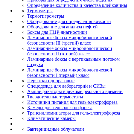
Определение количества и качества клейковины
Термометры
Термогигрометры
Оборудование для определения вязкости
Оборудование для анализа нефтей
Боксы для ПЦР-диагностики
Ламинарные боксы микробиологической
безопасности III (третий) класс
Ламинарные боксы микробиологической
безопасности II (второй) класс
Ламинарные боксы с вертикальным потоком
воздуха
Ламинарные боксы микробиологической
безопасности I (первый) класс
Перчатки одноразовые
Спецодежда для лабораторий и СИЗы
Амплификаторы в режиме реального времени
Твердотельные термостаты
Источники питания для гель-электрофореза
Камеры для гель-электрофореза
Трансиллюминаторы для гель-электрофореза
Климатические камеры
Бактерицидные облучатели