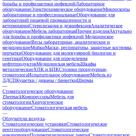
борьбы и профилактики инфекций
Лабораторное
оборудование
Электрохимическое оборудование
Микроскопы
лабораторные и профессиональные
Оборудование для
лабораторий пищевой промышленности и
ветеринарии
Стерилизация и дезинфекция
Аналитическое
оборудование
Мебель лабораторная
Прочие изделия
Актуально
для борьбы и профилактики инфекций
Медицинское
оборудование
Весы лабораторные, аналитические и
медицинские
Мойки
Маски, респираторы, защитные костюмы,
перчатки
Оборудование для молекулярной биологии и
генетики
Оборудование для определения
нефтепродуктов
Медицинская мебель
Шкафы
металлические
ХПК и БПК
Столики процедурные,
стоматолога
Испытательное оборудование
Мебель из
ЛДСП
Кушетки / диваны / банкетки
Ширмы
—
Стоматологическое оборудование
Zhermack
Компрессоры
Мебель для
стоматологии
Хирургическое
оборудование
Стоматологическая мебель
—
Облучатели воздуха
Стоматологические установки
Стоматологическое
рентгеноборудование
Стоматологические
наконечники
Полимеризационные лампы
Стоматологическое