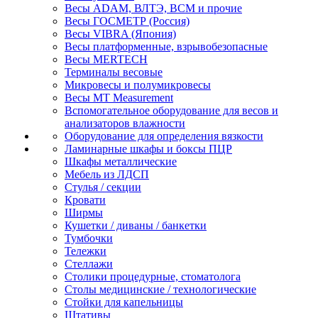
Весы ADAM, ВЛТЭ, BCM и прочие
Весы ГОСМЕТР (Россия)
Весы VIBRA (Япония)
Весы платформенные, взрывобезопасные
Весы MERTECH
Терминалы весовые
Микровесы и полумикровесы
Весы MT Measurement
Вспомогательное оборудование для весов и
анализаторов влажности
Оборудование для определения вязкости
Ламинарные шкафы и боксы ПЦР
Шкафы металлические
Мебель из ЛДСП
Стулья / секции
Кровати
Ширмы
Кушетки / диваны / банкетки
Тумбочки
Тележки
Стеллажи
Столики процедурные, стоматолога
Столы медицинские / технологические
Стойки для капельницы
Штативы