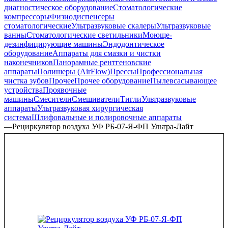
диагностическое оборудование
Стоматологические
компрессоры
Физиодиспенсеры
стоматологические
Ультразвуковые скалеры
Ультразвуковые
ванны
Стоматологические светильники
Моюще-
дезинфицирующие машины
Эндодонтическое
оборудование
Аппараты для смазки и чистки
наконечников
Панорамные рентгеновские
аппараты
Полишеры (AirFlow)
Прессы
Профессиональная
чистка зубов
Прочее
Прочее оборудование
Пылевсасывающее
устройства
Проявочные
машины
Смесители
Смешиватели
Тигли
Ультразвуковые
аппараты
Ультразвуковая хирургическая
система
Шлифовальные и полировочные аппараты
—
Рециркулятор воздуха УФ РБ-07-Я-ФП Ультра-Лайт