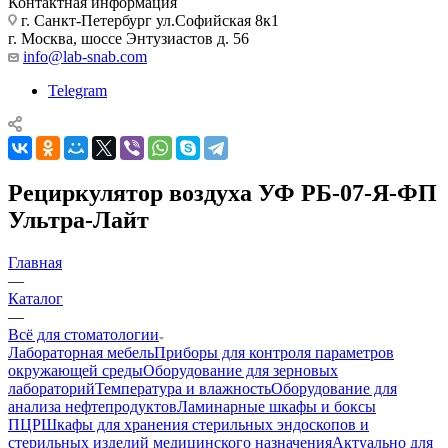
Контактная информация
г. Санкт-Петербург ул.Софийская 8к1
г. Москва, шоссе Энтузиастов д. 56
info@lab-snab.com
Telegram
Рециркулятор воздуха УФ РБ-07-Я-ФП
Ультра-Лайт
Главная
—
Каталог
—
Всё для стоматологии
Лабораторная мебель
Приборы для контроля параметров
окружающей среды
Оборудование для зерновых
лабораторий
Температура и влажность
Оборудование для
анализа нефтепродуктов
Ламинарные шкафы и боксы
ПЦР
Шкафы для хранения стерильных эндоскопов и
стерильных изделий медицинского назначения
Актуально для