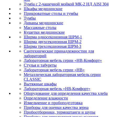
Тумба с 2-чашечной мойкой МК-2 НД AISI 304
Шкафы медицинские
Прикроватные столы и тумбы
Тумбы
Диваны медицинские
Массажные столы
Кушетки медицинские
Ширма односекционная ШРМ-1
Ширма двухсекционная ШРМ-2
Ширма трехсекционная ШРМ-3
Сантехнические принадлежностии для
лабораторий
Лабораторная мебель серии «НВ-Комфорт»
Стулья и табуреты
Лабораторная мебель серии «НВ»
Металлическая лабораторная мебель серии
CLASSIC
Вытяжные шкафы
Лабораторная мебель «НВ-Комфорт»
Оборудование для определения качества хлеба
Определение влажности
Измельчение и пробоподготовка
Приборы для оценки качества зерна
Пробоотборники, термоштанги и щупы
Приборы для определения числа падения