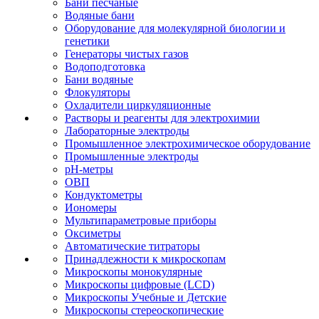
Бани песчаные
Водяные бани
Оборудование для молекулярной биологии и
генетики
Генераторы чистых газов
Водоподготовка
Бани водяные
Флокуляторы
Охладители циркуляционные
Растворы и реагенты для электрохимии
Лабораторные электроды
Промышленное электрохимическое оборудование
Промышленные электроды
pH-метры
ОВП
Кондуктометры
Иономеры
Мультипараметровые приборы
Оксиметры
Автоматические титраторы
Принадлежности к микроскопам
Микроскопы монокулярные
Микроскопы цифровые (LCD)
Микроскопы Учебные и Детские
Микроскопы стереоскопические