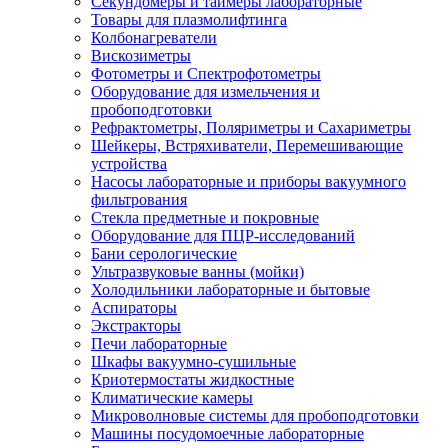
Секундомеры и таймеры лабораторные
Товары для плазмолифтинга
Колбонагреватели
Вискозиметры
Фотометры и Спектрофотометры
Оборудование для измельчения и
пробоподготовки
Рефрактометры, Поляриметры и Сахариметры
Шейкеры, Встряхиватели, Перемешивающие
устройства
Насосы лабораторные и приборы вакуумного
фильтрования
Стекла предметные и покровные
Оборудование для ПЦР-исследований
Бани серологические
Ультразвуковые ванны (мойки)
Холодильники лабораторные и бытовые
Аспираторы
Экстракторы
Печи лабораторные
Шкафы вакуумно-сушильные
Криотермостаты жидкостные
Климатические камеры
Микроволновые системы для пробоподготовки
Машины посудомоечные лабораторные