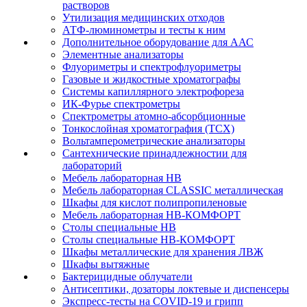
растворов
Утилизация медицинских отходов
АТФ-люминометры и тесты к ним
Дополнительное оборудование для ААС
Элементные анализаторы
Флуориметры и спектрофлуориметры
Газовые и жидкостные хроматографы
Системы капиллярного электрофореза
ИК-Фурье спектрометры
Спектрометры атомно-абсорбционные
Тонкослойная хроматография (ТСХ)
Вольтамперометрические анализаторы
Сантехнические принадлежностии для
лабораторий
Мебель лабораторная НВ
Мебель лабораторная CLASSIC металлическая
Шкафы для кислот полипропиленовые
Мебель лабораторная НВ-КОМФОРТ
Столы специальные НВ
Столы специальные НВ-КОМФОРТ
Шкафы металлические для хранения ЛВЖ
Шкафы вытяжные
Бактерицидные облучатели
Антисептики, дозаторы локтевые и диспенсеры
Экспресс-тесты на COVID-19 и грипп