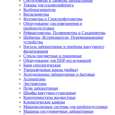
Секундомеры и таймеры лабораторные
Товары для плазмолифтинга
Колбонагреватели
Вискозиметры
Фотометры и Спектрофотометры
Оборудование для измельчения и
пробоподготовки
Рефрактометры, Поляриметры и Сахариметры
Шейкеры, Встряхиватели, Перемешивающие
устройства
Насосы лабораторные и приборы вакуумного
фильтрования
Стекла предметные и покровные
Оборудование для ПЦР-исследований
Бани серологические
Ультразвуковые ванны (мойки)
Холодильники лабораторные и бытовые
Аспираторы
Экстракторы
Печи лабораторные
Шкафы вакуумно-сушильные
Криотермостаты жидкостные
Климатические камеры
Микроволновые системы для пробоподготовки
Машины посудомоечные лабораторные