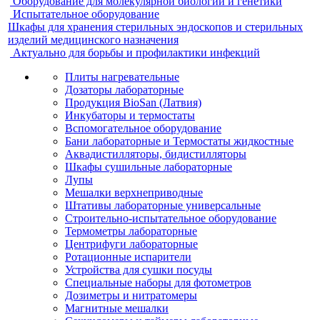
Оборудование для молекулярной биологии и генетики
Испытательное оборудование
Шкафы для хранения стерильных эндоскопов и стерильных
изделий медицинского назначения
Актуально для борьбы и профилактики инфекций
Плиты нагревательные
Дозаторы лабораторные
Продукция BioSan (Латвия)
Инкубаторы и термостаты
Вспомогательное оборудование
Бани лабораторные и Термостаты жидкостные
Аквадистилляторы, бидистилляторы
Шкафы сушильные лабораторные
Лупы
Мешалки верхнеприводные
Штативы лабораторные универсальные
Строительно-испытательное оборудование
Термометры лабораторные
Центрифуги лабораторные
Ротационные испарители
Устройства для сушки посуды
Специальные наборы для фотометров
Дозиметры и нитратомеры
Магнитные мешалки