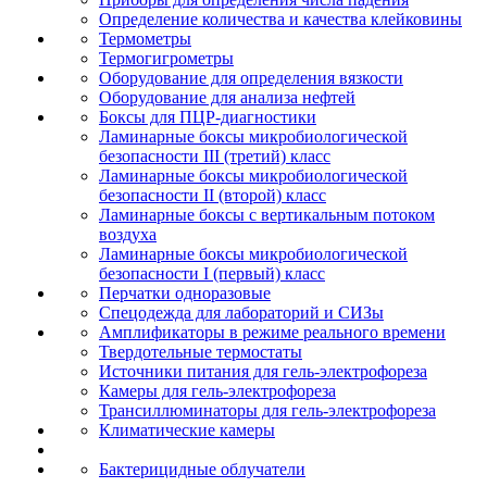
Определение количества и качества клейковины
Термометры
Термогигрометры
Оборудование для определения вязкости
Оборудование для анализа нефтей
Боксы для ПЦР-диагностики
Ламинарные боксы микробиологической
безопасности III (третий) класс
Ламинарные боксы микробиологической
безопасности II (второй) класс
Ламинарные боксы с вертикальным потоком
воздуха
Ламинарные боксы микробиологической
безопасности I (первый) класс
Перчатки одноразовые
Спецодежда для лабораторий и СИЗы
Амплификаторы в режиме реального времени
Твердотельные термостаты
Источники питания для гель-электрофореза
Камеры для гель-электрофореза
Трансиллюминаторы для гель-электрофореза
Климатические камеры
Бактерицидные облучатели