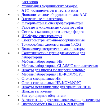
растворов
Утилизация медицинских отходов
АТФ-люминометры и тесты к ним
Дополнительное оборудование для ААС
Элементные анализаторы
Флуориметры и спектрофлуориметры
Газовые и жидкостные хроматографы
Системы капиллярного электрофореза
ИК-Фурье спектрометры
Спектрометры атомно-абсорбционные
Тонкослойная хроматография (ТСХ)
Вольтамперометрические анализаторы
Сантехнические принадлежностии для
лабораторий
Мебель лабораторная НВ
Мебель лабораторная CLASSIC металлическая
Шкафы для кислот полипропиленовые
Мебель лабораторная НВ-КОМФОРТ
Столы специальные НВ
Столы специальные НВ-КОМФОРТ
Шкафы металлические для хранения ЛВЖ
Шкафы вытяжные
Бактерицидные облучатели
Антисептики, дозаторы локтевые и диспенсеры
Экспресс-тесты на COVID-19 и грипп