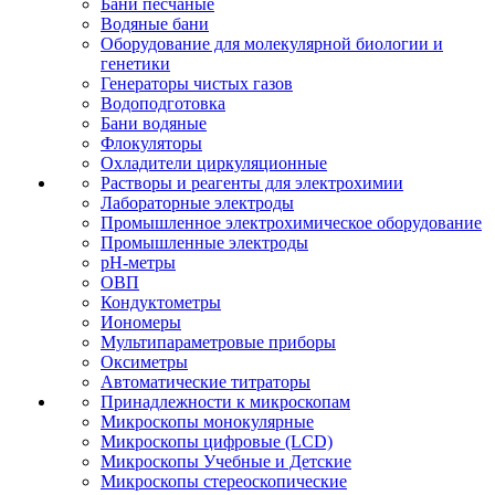
Бани песчаные
Водяные бани
Оборудование для молекулярной биологии и
генетики
Генераторы чистых газов
Водоподготовка
Бани водяные
Флокуляторы
Охладители циркуляционные
Растворы и реагенты для электрохимии
Лабораторные электроды
Промышленное электрохимическое оборудование
Промышленные электроды
pH-метры
ОВП
Кондуктометры
Иономеры
Мультипараметровые приборы
Оксиметры
Автоматические титраторы
Принадлежности к микроскопам
Микроскопы монокулярные
Микроскопы цифровые (LCD)
Микроскопы Учебные и Детские
Микроскопы стереоскопические