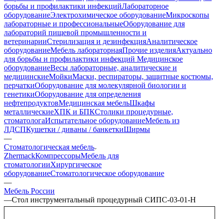
борьбы и профилактики инфекций
Лабораторное
оборудование
Электрохимическое оборудование
Микроскопы
лабораторные и профессиональные
Оборудование для
лабораторий пищевой промышленности и
ветеринарии
Стерилизация и дезинфекция
Аналитическое
оборудование
Мебель лабораторная
Прочие изделия
Актуально
для борьбы и профилактики инфекций
Медицинское
оборудование
Весы лабораторные, аналитические и
медицинские
Мойки
Маски, респираторы, защитные костюмы,
перчатки
Оборудование для молекулярной биологии и
генетики
Оборудование для определения
нефтепродуктов
Медицинская мебель
Шкафы
металлические
ХПК и БПК
Столики процедурные,
стоматолога
Испытательное оборудование
Мебель из
ЛДСП
Кушетки / диваны / банкетки
Ширмы
—
Стоматологическая мебель
Zhermack
Компрессоры
Мебель для
стоматологии
Хирургическое
оборудование
Стоматологическое оборудование
—
Мебель России
—
Стол инструментальный процедурный СИПС-03-01-Н