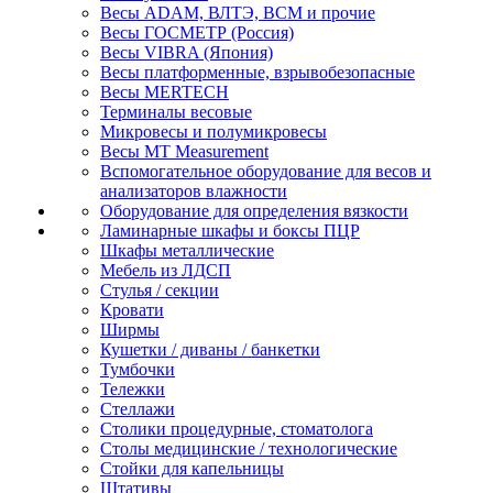
Весы ADAM, ВЛТЭ, BCM и прочие
Весы ГОСМЕТР (Россия)
Весы VIBRA (Япония)
Весы платформенные, взрывобезопасные
Весы MERTECH
Терминалы весовые
Микровесы и полумикровесы
Весы MT Measurement
Вспомогательное оборудование для весов и
анализаторов влажности
Оборудование для определения вязкости
Ламинарные шкафы и боксы ПЦР
Шкафы металлические
Мебель из ЛДСП
Стулья / секции
Кровати
Ширмы
Кушетки / диваны / банкетки
Тумбочки
Тележки
Стеллажи
Столики процедурные, стоматолога
Столы медицинские / технологические
Стойки для капельницы
Штативы