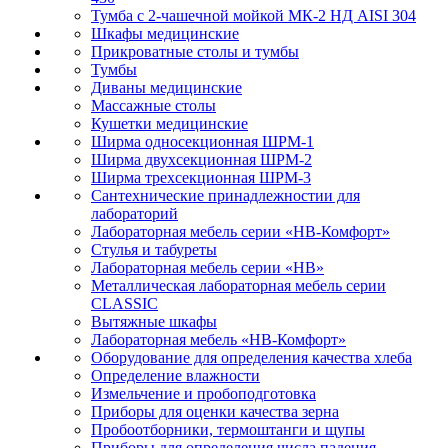
Тумба с 2-чашечной мойкой МК-2 НД AISI 304
Шкафы медицинские
Прикроватные столы и тумбы
Тумбы
Диваны медицинские
Массажные столы
Кушетки медицинские
Ширма односекционная ШРМ-1
Ширма двухсекционная ШРМ-2
Ширма трехсекционная ШРМ-3
Сантехнические принадлежностии для
лабораторий
Лабораторная мебель серии «НВ-Комфорт»
Стулья и табуреты
Лабораторная мебель серии «НВ»
Металлическая лабораторная мебель серии
CLASSIC
Вытяжные шкафы
Лабораторная мебель «НВ-Комфорт»
Оборудование для определения качества хлеба
Определение влажности
Измельчение и пробоподготовка
Приборы для оценки качества зерна
Пробоотборники, термоштанги и щупы
Приборы для определения числа падения