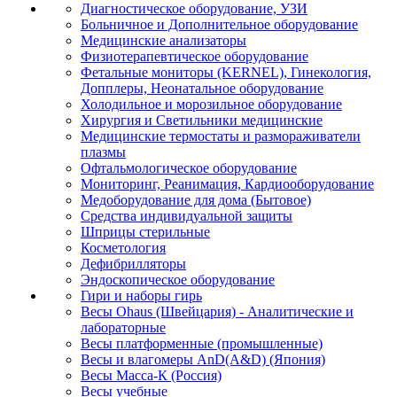
Диагностическое оборудование, УЗИ
Больничное и Дополнительное оборудование
Медицинские анализаторы
Физиотерапевтическое оборудование
Фетальные мониторы (KERNEL), Гинекология,
Допплеры, Неонатальное оборудование
Холодильное и морозильное оборудование
Хирургия и Светильники медицинские
Медицинские термостаты и размораживатели
плазмы
Офтальмологическое оборудование
Мониторинг, Реанимация, Кардиооборудование
Медоборудование для дома (Бытовое)
Средства индивидуальной защиты
Шприцы стерильные
Косметология
Дефибрилляторы
Эндоскопическое оборудование
Гири и наборы гирь
Весы Ohaus (Швейцария) - Аналитические и
лабораторные
Весы платформенные (промышленные)
Весы и влагомеры AnD(A&D) (Япония)
Весы Масса-К (Россия)
Весы учебные