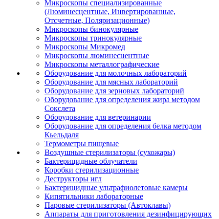
Микроскопы специализированные
(Люминесцентные, Инвертированные,
Отсчетные, Поляризационные)
Микроскопы бинокулярные
Микроскопы тринокулярные
Микроскопы Микромед
Микроскопы люминесцентные
Микроскопы металлографические
Оборудование для молочных лабораторий
Оборудование для мясных лабораторий
Оборудование для зерновых лабораторий
Оборудование для определения жира методом
Сокслета
Оборудование для ветеринарии
Оборудование для определения белка методом
Кьельдаля
Термометры пищевые
Воздушные стерилизаторы (сухожары)
Бактерицидные облучатели
Коробки стерилизационные
Деструкторы игл
Бактерицидные ультрафиолетовые камеры
Кипятильники лабораторные
Паровые стерилизаторы (Автоклавы)
Аппараты для приготовления дезинфицирующих