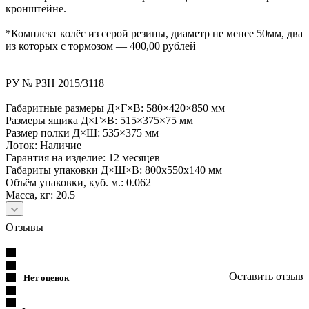
кронштейне.
*Комплект колёс из серой резины, диаметр не менее 50мм, два
из которых с тормозом — 400,00 рублей
РУ № РЗН 2015/3118
Габаритные размеры Д×Г×В: 580×420×850 мм
Размеры ящика Д×Г×В: 515×375×75 мм
Размер полки Д×Ш: 535×375 мм
Лоток: Наличие
Гарантия на изделие: 12 месяцев
Габариты упаковки Д×Ш×В: 800х550х140 мм
Объём упаковки, куб. м.: 0.062
Масса, кг: 20.5
Отзывы
Оставить отзыв
Нет оценок