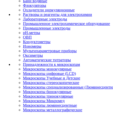
Бани водяные
Флокуляторы
Охладители циркуляционные
Растворы и реагенты для электрохимии
Лабораторные электроды
Промышленное электрохимическое оборудование
Промышленные электроды
pH-метры
ОВП
Кондуктометры
Иономеры
Мультипараметровые приборы
Оксиметры
Автоматические титраторы
Принадлежности к микроскопам
Микроскопы монокулярные
Микроскопы цифровые (LCD)
Микроскопы Учебные и Детские
Микроскопы стереоскопические
Микроскопы специализированные (Люминесцентны
Микроскопы бинокулярные
Микроскопы тринокулярные
Микроскопы Микромед
Микроскопы люминесцентные
Микроскопы металлографические