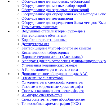
Оборудование для молочных лабораторий
Оборудование для мясных лабораторий
Оборудование для зерновых лабораторий
Оборудование для определения жира методом Сокс
Оборудование для ветеринарии
Оборудование для определения белка методом Кье
Термометры пищевые
Воздушные стерилизаторы (сухожары)
Бактерицидные облучатели
Коробки стерилизационные
Деструкторы игл
Бактерицидные ультрафиолетовые камеры
Кипятильники лабораторные
Паровые стерилизаторы (Автоклавы)
Аппараты для приготовления дезинфицирующих р
Утилизация медицинских отходов
АТФ-люминометры и тесты к ним
Дополнительное оборудование для ААС
Элементные анализаторы
Флуориметры и спектрофлуориметры
Газовые и жидкостные хроматографы
Системы капиллярного электрофореза
ИК-Фурье спектрометры
Спектрометры атомно-абсорбционные
Тонкослойная хроматография (ТСХ)