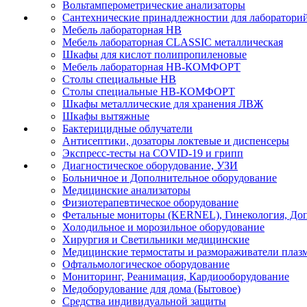
Вольтамперометрические анализаторы
Сантехнические принадлежностии для лаборатори
Мебель лабораторная НВ
Мебель лабораторная CLASSIC металлическая
Шкафы для кислот полипропиленовые
Мебель лабораторная НВ-КОМФОРТ
Столы специальные НВ
Столы специальные НВ-КОМФОРТ
Шкафы металлические для хранения ЛВЖ
Шкафы вытяжные
Бактерицидные облучатели
Антисептики, дозаторы локтевые и диспенсеры
Экспресс-тесты на COVID-19 и грипп
Диагностическое оборудование, УЗИ
Больничное и Дополнительное оборудование
Медицинские анализаторы
Физиотерапевтическое оборудование
Фетальные мониторы (KERNEL), Гинекология, Доп
Холодильное и морозильное оборудование
Хирургия и Светильники медицинские
Медицинские термостаты и размораживатели плаз
Офтальмологическое оборудование
Мониторинг, Реанимация, Кардиооборудование
Медоборудование для дома (Бытовое)
Средства индивидуальной защиты