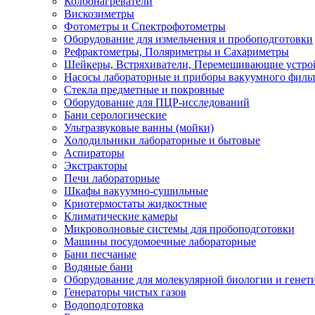
Колбонагреватели
Вискозиметры
Фотометры и Спектрофотометры
Оборудование для измельчения и пробоподготовки
Рефрактометры, Поляриметры и Сахариметры
Шейкеры, Встряхиватели, Перемешивающие устро
Насосы лабораторные и приборы вакуумного филь
Стекла предметные и покровные
Оборудование для ПЦР-исследований
Бани серологические
Ультразвуковые ванны (мойки)
Холодильники лабораторные и бытовые
Аспираторы
Экстракторы
Печи лабораторные
Шкафы вакуумно-сушильные
Криотермостаты жидкостные
Климатические камеры
Микроволновые системы для пробоподготовки
Машины посудомоечные лабораторные
Бани песчаные
Водяные бани
Оборудование для молекулярной биологии и генет
Генераторы чистых газов
Водоподготовка