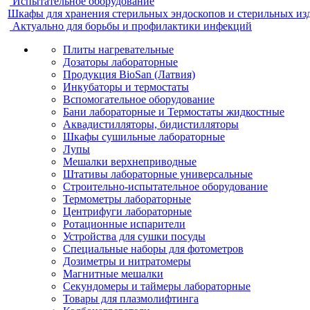
Испытательное оборудование
Шкафы для хранения стерильных эндоскопов и стерильных из
Актуально для борьбы и профилактики инфекций
Плиты нагревательные
Дозаторы лабораторные
Продукция BioSan (Латвия)
Инкубаторы и термостаты
Вспомогательное оборудование
Бани лабораторные и Термостаты жидкостные
Аквадистилляторы, бидистилляторы
Шкафы сушильные лабораторные
Лупы
Мешалки верхнеприводные
Штативы лабораторные универсальные
Строительно-испытательное оборудование
Термометры лабораторные
Центрифуги лабораторные
Ротационные испарители
Устройства для сушки посуды
Специальные наборы для фотометров
Дозиметры и нитратомеры
Магнитные мешалки
Секундомеры и таймеры лабораторные
Товары для плазмолифтинга