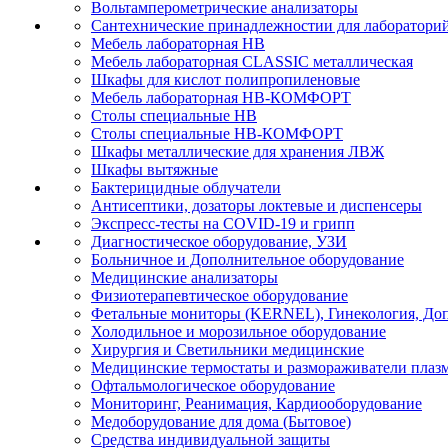
Вольтамперометрические анализаторы
Сантехнические принадлежностии для лаборатори
Мебель лабораторная НВ
Мебель лабораторная CLASSIC металлическая
Шкафы для кислот полипропиленовые
Мебель лабораторная НВ-КОМФОРТ
Столы специальные НВ
Столы специальные НВ-КОМФОРТ
Шкафы металлические для хранения ЛВЖ
Шкафы вытяжные
Бактерицидные облучатели
Антисептики, дозаторы локтевые и диспенсеры
Экспресс-тесты на COVID-19 и грипп
Диагностическое оборудование, УЗИ
Больничное и Дополнительное оборудование
Медицинские анализаторы
Физиотерапевтическое оборудование
Фетальные мониторы (KERNEL), Гинекология, Доп
Холодильное и морозильное оборудование
Хирургия и Светильники медицинские
Медицинские термостаты и размораживатели плаз
Офтальмологическое оборудование
Мониторинг, Реанимация, Кардиооборудование
Медоборудование для дома (Бытовое)
Средства индивидуальной защиты