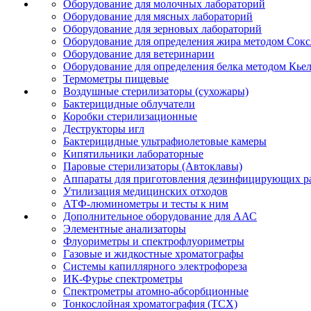
Оборудование для молочных лабораторий
Оборудование для мясных лабораторий
Оборудование для зерновых лабораторий
Оборудование для определения жира методом Сокс
Оборудование для ветеринарии
Оборудование для определения белка методом Кье
Термометры пищевые
Воздушные стерилизаторы (сухожары)
Бактерицидные облучатели
Коробки стерилизационные
Деструкторы игл
Бактерицидные ультрафиолетовые камеры
Кипятильники лабораторные
Паровые стерилизаторы (Автоклавы)
Аппараты для приготовления дезинфицирующих р
Утилизация медицинских отходов
АТФ-люминометры и тесты к ним
Дополнительное оборудование для ААС
Элементные анализаторы
Флуориметры и спектрофлуориметры
Газовые и жидкостные хроматографы
Системы капиллярного электрофореза
ИК-Фурье спектрометры
Спектрометры атомно-абсорбционные
Тонкослойная хроматография (ТСХ)