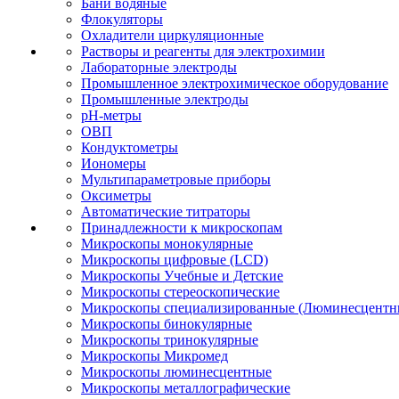
Бани водяные
Флокуляторы
Охладители циркуляционные
Растворы и реагенты для электрохимии
Лабораторные электроды
Промышленное электрохимическое оборудование
Промышленные электроды
pH-метры
ОВП
Кондуктометры
Иономеры
Мультипараметровые приборы
Оксиметры
Автоматические титраторы
Принадлежности к микроскопам
Микроскопы монокулярные
Микроскопы цифровые (LCD)
Микроскопы Учебные и Детские
Микроскопы стереоскопические
Микроскопы специализированные (Люминесцентны
Микроскопы бинокулярные
Микроскопы тринокулярные
Микроскопы Микромед
Микроскопы люминесцентные
Микроскопы металлографические