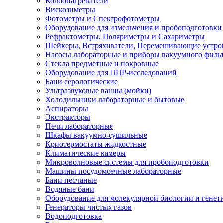
Колбонагреватели
Вискозиметры
Фотометры и Спектрофотометры
Оборудование для измельчения и пробоподготовки
Рефрактометры, Поляриметры и Сахариметры
Шейкеры, Встряхиватели, Перемешивающие устро
Насосы лабораторные и приборы вакуумного филь
Стекла предметные и покровные
Оборудование для ПЦР-исследований
Бани серологические
Ультразвуковые ванны (мойки)
Холодильники лабораторные и бытовые
Аспираторы
Экстракторы
Печи лабораторные
Шкафы вакуумно-сушильные
Криотермостаты жидкостные
Климатические камеры
Микроволновые системы для пробоподготовки
Машины посудомоечные лабораторные
Бани песчаные
Водяные бани
Оборудование для молекулярной биологии и генет
Генераторы чистых газов
Водоподготовка