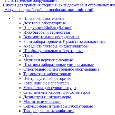
Испытательное оборудование
Шкафы для хранения стерильных эндоскопов и стерильных из
Актуально для борьбы и профилактики инфекций
Плиты нагревательные
Дозаторы лабораторные
Продукция BioSan (Латвия)
Инкубаторы и термостаты
Вспомогательное оборудование
Бани лабораторные и Термостаты жидкостные
Аквадистилляторы, бидистилляторы
Шкафы сушильные лабораторные
Лупы
Мешалки верхнеприводные
Штативы лабораторные универсальные
Строительно-испытательное оборудование
Термометры лабораторные
Центрифуги лабораторные
Ротационные испарители
Устройства для сушки посуды
Специальные наборы для фотометров
Дозиметры и нитратомеры
Магнитные мешалки
Секундомеры и таймеры лабораторные
Товары для плазмолифтинга