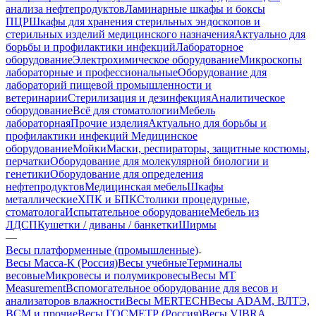
анализа нефтепродуктов
Ламинарные шкафы и боксы
ПЦР
Шкафы для хранения стерильных эндоскопов и
стерильных изделий медицинского назначения
Актуально для
борьбы и профилактики инфекций
Лабораторное
оборудование
Электрохимическое оборудование
Микроскопы
лабораторные и профессиональные
Оборудование для
лабораторий пищевой промышленности и
ветеринарии
Стерилизация и дезинфекция
Аналитическое
оборудование
Всё для стоматологии
Мебель
лабораторная
Прочие изделия
Актуально для борьбы и
профилактики инфекций
Медицинское
оборудование
Мойки
Маски, респираторы, защитные костюмы,
перчатки
Оборудование для молекулярной биологии и
генетики
Оборудование для определения
нефтепродуктов
Медицинская мебель
Шкафы
металлические
ХПК и БПК
Столики процедурные,
стоматолога
Испытательное оборудование
Мебель из
ЛДСП
Кушетки / диваны / банкетки
Ширмы
—
Весы платформенные (промышленные)
Весы Масса-К (Россия)
Весы учебные
Терминалы
весовые
Микровесы и полумикровесы
Весы MT
Measurement
Вспомогательное оборудование для весов и
анализаторов влажности
Весы MERTECH
Весы ADAM, ВЛТЭ,
BCM и прочие
Весы ГОСМЕТР (Россия)
Весы VIBRA