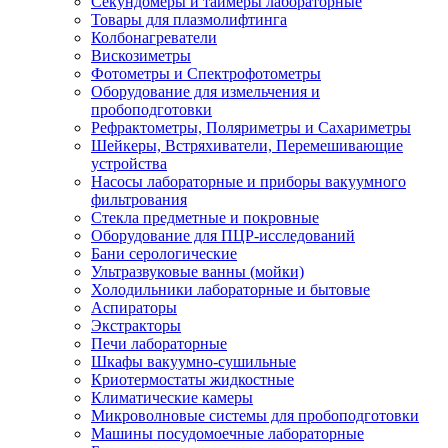
Секундомеры и таймеры лабораторные
Товары для плазмолифтинга
Колбонагреватели
Вискозиметры
Фотометры и Спектрофотометры
Оборудование для измельчения и
пробоподготовки
Рефрактометры, Поляриметры и Сахариметры
Шейкеры, Встряхиватели, Перемешивающие
устройства
Насосы лабораторные и приборы вакуумного
фильтрования
Стекла предметные и покровные
Оборудование для ПЦР-исследований
Бани серологические
Ультразвуковые ванны (мойки)
Холодильники лабораторные и бытовые
Аспираторы
Экстракторы
Печи лабораторные
Шкафы вакуумно-сушильные
Криотермостаты жидкостные
Климатические камеры
Микроволновые системы для пробоподготовки
Машины посудомоечные лабораторные