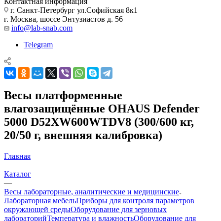
Контактная информация
г. Санкт-Петербург ул.Софийская 8к1
г. Москва, шоссе Энтузиастов д. 56
info@lab-snab.com
Telegram
Весы платформенные
влагозащищённые OHAUS Defender
5000 D52XW600WTDV8 (300/600 кг,
20/50 г, внешняя калибровка)
Главная
—
Каталог
—
Весы лабораторные, аналитические и медицинские
Лабораторная мебель
Приборы для контроля параметров
окружающей среды
Оборудование для зерновых
лабораторий
Температура и влажность
Оборудование для