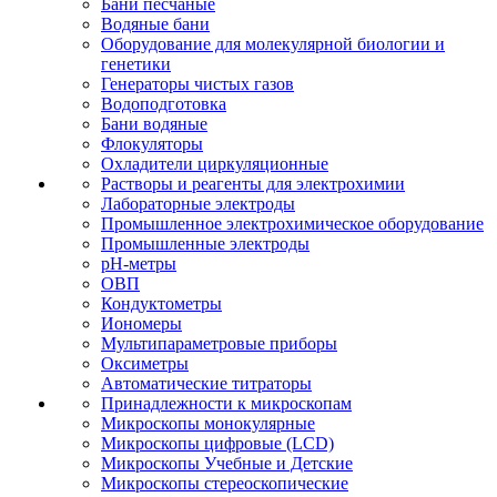
Бани песчаные
Водяные бани
Оборудование для молекулярной биологии и
генетики
Генераторы чистых газов
Водоподготовка
Бани водяные
Флокуляторы
Охладители циркуляционные
Растворы и реагенты для электрохимии
Лабораторные электроды
Промышленное электрохимическое оборудование
Промышленные электроды
pH-метры
ОВП
Кондуктометры
Иономеры
Мультипараметровые приборы
Оксиметры
Автоматические титраторы
Принадлежности к микроскопам
Микроскопы монокулярные
Микроскопы цифровые (LCD)
Микроскопы Учебные и Детские
Микроскопы стереоскопические