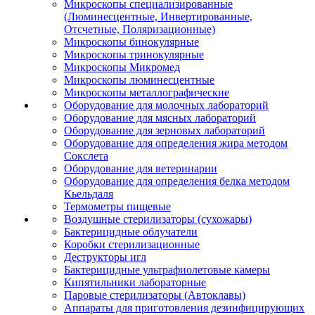
Микроскопы специализированные
(Люминесцентные, Инвертированные,
Отсчетные, Поляризационные)
Микроскопы бинокулярные
Микроскопы тринокулярные
Микроскопы Микромед
Микроскопы люминесцентные
Микроскопы металлографические
Оборудование для молочных лабораторий
Оборудование для мясных лабораторий
Оборудование для зерновых лабораторий
Оборудование для определения жира методом
Сокслета
Оборудование для ветеринарии
Оборудование для определения белка методом
Кьельдаля
Термометры пищевые
Воздушные стерилизаторы (сухожары)
Бактерицидные облучатели
Коробки стерилизационные
Деструкторы игл
Бактерицидные ультрафиолетовые камеры
Кипятильники лабораторные
Паровые стерилизаторы (Автоклавы)
Аппараты для приготовления дезинфицирующих