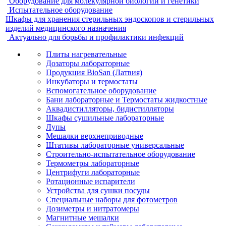
Оборудование для молекулярной биологии и генетики
Испытательное оборудование
Шкафы для хранения стерильных эндоскопов и стерильных
изделий медицинского назначения
Актуально для борьбы и профилактики инфекций
Плиты нагревательные
Дозаторы лабораторные
Продукция BioSan (Латвия)
Инкубаторы и термостаты
Вспомогательное оборудование
Бани лабораторные и Термостаты жидкостные
Аквадистилляторы, бидистилляторы
Шкафы сушильные лабораторные
Лупы
Мешалки верхнеприводные
Штативы лабораторные универсальные
Строительно-испытательное оборудование
Термометры лабораторные
Центрифуги лабораторные
Ротационные испарители
Устройства для сушки посуды
Специальные наборы для фотометров
Дозиметры и нитратомеры
Магнитные мешалки