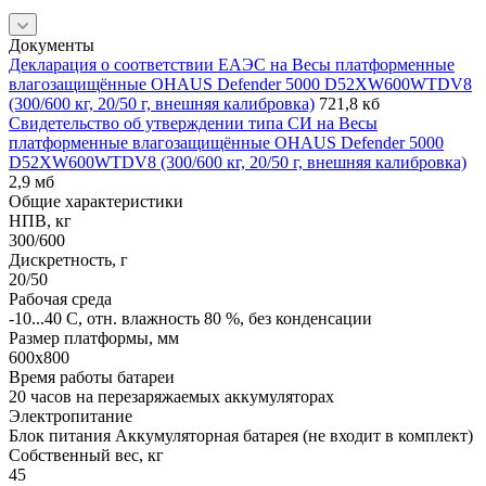
Документы
Декларация о соответствии ЕАЭС на Весы платформенные
влагозащищённые OHAUS Defender 5000 D52XW600WTDV8
(300/600 кг, 20/50 г, внешняя калибровка)
721,8 кб
Свидетельство об утверждении типа СИ на Весы
платформенные влагозащищённые OHAUS Defender 5000
D52XW600WTDV8 (300/600 кг, 20/50 г, внешняя калибровка)
2,9 мб
Общие характеристики
НПВ, кг
300/600
Дискретность, г
20/50
Рабочая среда
-10...40 C, отн. влажность 80 %, без конденсации
Размер платформы, мм
600x800
Время работы батареи
20 часов на перезаряжаемых аккумуляторах
Электропитание
Блок питания Аккумуляторная батарея (не входит в комплект)
Собственный вес, кг
45