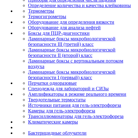
Определение количества и качества клейковины
Термометры
Термогигрометры
Оборудование для определения вязкости
Оборудование для анализа нефтей
Боксы для ПЦР-диагностики
Ламинарные боксы микробиологической
безопасности III (третий) класс
Ламинарные боксы микробиологической
безопасности II (второй) класс
Ламинарные боксы с вертикальным потоком
воздуха
Ламинарные боксы микробиологической
безопасности I (первый) класс
Перчатки одноразовые
Спецодежда для лабораторий и СИЗы
Амплификаторы в режиме реального времени
Твердотельные термостаты
Источники питания для гель-электрофореза
Камеры для гель-электрофореза
Трансиллюминаторы для гель-электрофореза
Климатические камеры
Бактерицидные облучатели