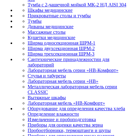
Тумба с 2-чашечной мойкой МК-2 НД AISI 304
Шкафы медицинские
Прикроватные столы и тумбы
Тумбы
Диваны медицинские
Массажные столы
Кушетки медицинские
Ширма односекционная ШРМ-1
Ширма двухсекционная ШРМ-2
Ширма трехсекционная ШРМ-3
Сантехнические принадлежностии для
лабораторий
Лабораторная мебель серии «НВ-Комфорт»
Стулья и табуреты
Лабораторная мебель серии «НВ»
Металлическая лабораторная мебель серии
CLASSIC
Вытяжные шкафы
Лабораторная мебель «НВ-Комфорт»
Оборудование для определения качества хлеба
Определение влажности
Измельчение и пробоподготовка
Приборы для оценки качества зерна
Пробоотборники, термоштанги и щупы
Приборы для определения числа падения