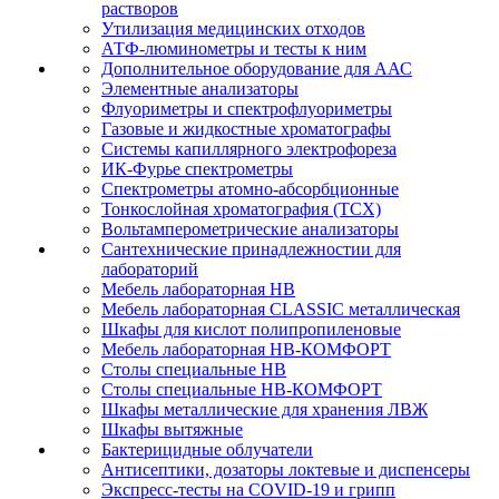
растворов
Утилизация медицинских отходов
АТФ-люминометры и тесты к ним
Дополнительное оборудование для ААС
Элементные анализаторы
Флуориметры и спектрофлуориметры
Газовые и жидкостные хроматографы
Системы капиллярного электрофореза
ИК-Фурье спектрометры
Спектрометры атомно-абсорбционные
Тонкослойная хроматография (ТСХ)
Вольтамперометрические анализаторы
Сантехнические принадлежностии для
лабораторий
Мебель лабораторная НВ
Мебель лабораторная CLASSIC металлическая
Шкафы для кислот полипропиленовые
Мебель лабораторная НВ-КОМФОРТ
Столы специальные НВ
Столы специальные НВ-КОМФОРТ
Шкафы металлические для хранения ЛВЖ
Шкафы вытяжные
Бактерицидные облучатели
Антисептики, дозаторы локтевые и диспенсеры
Экспресс-тесты на COVID-19 и грипп