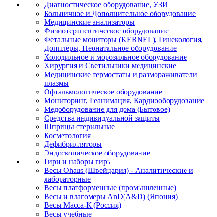
Диагностическое оборудование, УЗИ
Больничное и Дополнительное оборудование
Медицинские анализаторы
Физиотерапевтическое оборудование
Фетальные мониторы (KERNEL), Гинекология,
Допплеры, Неонатальное оборудование
Холодильное и морозильное оборудование
Хирургия и Светильники медицинские
Медицинские термостаты и размораживатели
плазмы
Офтальмологическое оборудование
Мониторинг, Реанимация, Кардиооборудование
Медоборудование для дома (Бытовое)
Средства индивидуальной защиты
Шприцы стерильные
Косметология
Дефибрилляторы
Эндоскопическое оборудование
Гири и наборы гирь
Весы Ohaus (Швейцария) - Аналитические и
лабораторные
Весы платформенные (промышленные)
Весы и влагомеры AnD(A&D) (Япония)
Весы Масса-К (Россия)
Весы учебные