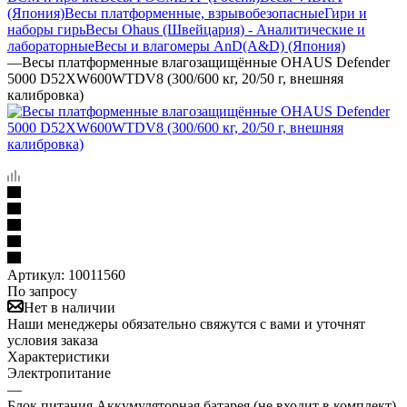
(Япония)
Весы платформенные, взрывобезопасные
Гири и
наборы гирь
Весы Ohaus (Швейцария) - Аналитические и
лабораторные
Весы и влагомеры AnD(A&D) (Япония)
—
Весы платформенные влагозащищённые OHAUS Defender
5000 D52XW600WTDV8 (300/600 кг, 20/50 г, внешняя
калибровка)
Артикул:
10011560
По запросу
Нет в наличии
Наши менеджеры обязательно свяжутся с вами и уточнят
условия заказа
Характеристики
Электропитание
—
Блок питания Аккумуляторная батарея (не входит в комплект)