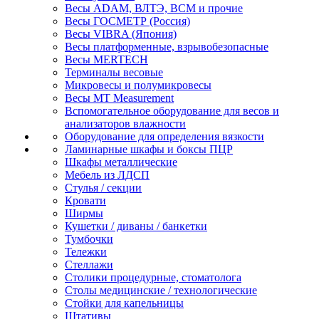
Весы ADAM, ВЛТЭ, BCM и прочие
Весы ГОСМЕТР (Россия)
Весы VIBRA (Япония)
Весы платформенные, взрывобезопасные
Весы MERTECH
Терминалы весовые
Микровесы и полумикровесы
Весы MT Measurement
Вспомогательное оборудование для весов и
анализаторов влажности
Оборудование для определения вязкости
Ламинарные шкафы и боксы ПЦР
Шкафы металлические
Мебель из ЛДСП
Стулья / секции
Кровати
Ширмы
Кушетки / диваны / банкетки
Тумбочки
Тележки
Стеллажи
Столики процедурные, стоматолога
Столы медицинские / технологические
Стойки для капельницы
Штативы