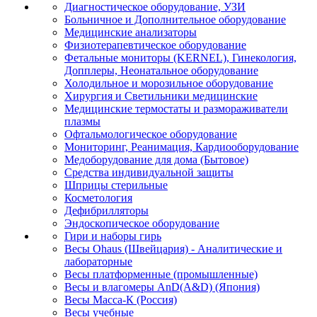
Диагностическое оборудование, УЗИ
Больничное и Дополнительное оборудование
Медицинские анализаторы
Физиотерапевтическое оборудование
Фетальные мониторы (KERNEL), Гинекология,
Допплеры, Неонатальное оборудование
Холодильное и морозильное оборудование
Хирургия и Светильники медицинские
Медицинские термостаты и размораживатели
плазмы
Офтальмологическое оборудование
Мониторинг, Реанимация, Кардиооборудование
Медоборудование для дома (Бытовое)
Средства индивидуальной защиты
Шприцы стерильные
Косметология
Дефибрилляторы
Эндоскопическое оборудование
Гири и наборы гирь
Весы Ohaus (Швейцария) - Аналитические и
лабораторные
Весы платформенные (промышленные)
Весы и влагомеры AnD(A&D) (Япония)
Весы Масса-К (Россия)
Весы учебные