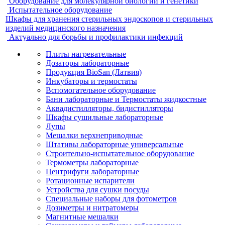
Оборудование для молекулярной биологии и генетики
Испытательное оборудование
Шкафы для хранения стерильных эндоскопов и стерильных
изделий медицинского назначения
Актуально для борьбы и профилактики инфекций
Плиты нагревательные
Дозаторы лабораторные
Продукция BioSan (Латвия)
Инкубаторы и термостаты
Вспомогательное оборудование
Бани лабораторные и Термостаты жидкостные
Аквадистилляторы, бидистилляторы
Шкафы сушильные лабораторные
Лупы
Мешалки верхнеприводные
Штативы лабораторные универсальные
Строительно-испытательное оборудование
Термометры лабораторные
Центрифуги лабораторные
Ротационные испарители
Устройства для сушки посуды
Специальные наборы для фотометров
Дозиметры и нитратомеры
Магнитные мешалки