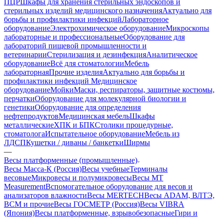
ПЦР
Шкафы для хранения стерильных эндоскопов и
стерильных изделий медицинского назначения
Актуально для
борьбы и профилактики инфекций
Лабораторное
оборудование
Электрохимическое оборудование
Микроскопы
лабораторные и профессиональные
Оборудование для
лабораторий пищевой промышленности и
ветеринарии
Стерилизация и дезинфекция
Аналитическое
оборудование
Всё для стоматологии
Мебель
лабораторная
Прочие изделия
Актуально для борьбы и
профилактики инфекций
Медицинское
оборудование
Мойки
Маски, респираторы, защитные костюмы,
перчатки
Оборудование для молекулярной биологии и
генетики
Оборудование для определения
нефтепродуктов
Медицинская мебель
Шкафы
металлические
ХПК и БПК
Столики процедурные,
стоматолога
Испытательное оборудование
Мебель из
ЛДСП
Кушетки / диваны / банкетки
Ширмы
—
Весы платформенные (промышленные)
Весы Масса-К (Россия)
Весы учебные
Терминалы
весовые
Микровесы и полумикровесы
Весы MT
Measurement
Вспомогательное оборудование для весов и
анализаторов влажности
Весы MERTECH
Весы ADAM, ВЛТЭ,
BCM и прочие
Весы ГОСМЕТР (Россия)
Весы VIBRA
(Япония)
Весы платформенные, взрывобезопасные
Гири и