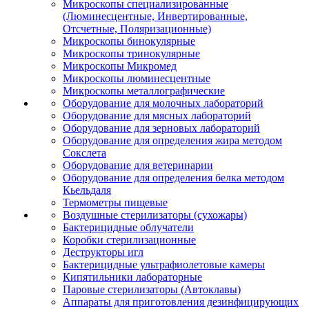
Микроскопы специализированные
(Люминесцентные, Инвертированные,
Отсчетные, Поляризационные)
Микроскопы бинокулярные
Микроскопы тринокулярные
Микроскопы Микромед
Микроскопы люминесцентные
Микроскопы металлографические
Оборудование для молочных лабораторий
Оборудование для мясных лабораторий
Оборудование для зерновых лабораторий
Оборудование для определения жира методом
Сокслета
Оборудование для ветеринарии
Оборудование для определения белка методом
Кьельдаля
Термометры пищевые
Воздушные стерилизаторы (сухожары)
Бактерицидные облучатели
Коробки стерилизационные
Деструкторы игл
Бактерицидные ультрафиолетовые камеры
Кипятильники лабораторные
Паровые стерилизаторы (Автоклавы)
Аппараты для приготовления дезинфицирующих