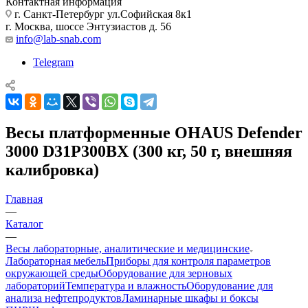
Контактная информация
г. Санкт-Петербург ул.Софийская 8к1
г. Москва, шоссе Энтузиастов д. 56
info@lab-snab.com
Telegram
Весы платформенные OHAUS Defender
3000 D31P300BX (300 кг, 50 г, внешняя
калибровка)
Главная
—
Каталог
—
Весы лабораторные, аналитические и медицинские
Лабораторная мебель
Приборы для контроля параметров
окружающей среды
Оборудование для зерновых
лабораторий
Температура и влажность
Оборудование для
анализа нефтепродуктов
Ламинарные шкафы и боксы