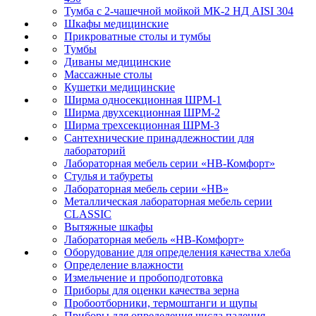
Тумба с 2-чашечной мойкой МК-2 НД AISI 304
Шкафы медицинские
Прикроватные столы и тумбы
Тумбы
Диваны медицинские
Массажные столы
Кушетки медицинские
Ширма односекционная ШРМ-1
Ширма двухсекционная ШРМ-2
Ширма трехсекционная ШРМ-3
Сантехнические принадлежностии для
лабораторий
Лабораторная мебель серии «НВ-Комфорт»
Стулья и табуреты
Лабораторная мебель серии «НВ»
Металлическая лабораторная мебель серии
CLASSIC
Вытяжные шкафы
Лабораторная мебель «НВ-Комфорт»
Оборудование для определения качества хлеба
Определение влажности
Измельчение и пробоподготовка
Приборы для оценки качества зерна
Пробоотборники, термоштанги и щупы
Приборы для определения числа падения