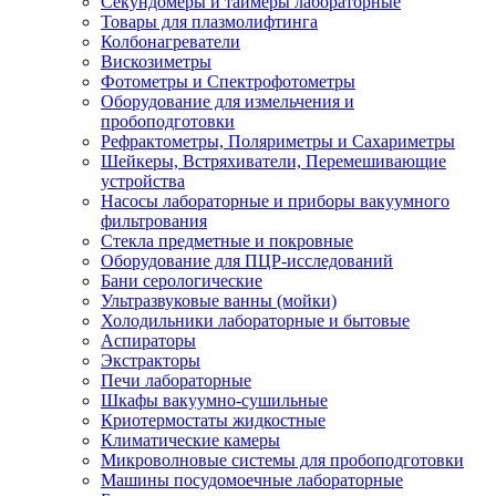
Секундомеры и таймеры лабораторные
Товары для плазмолифтинга
Колбонагреватели
Вискозиметры
Фотометры и Спектрофотометры
Оборудование для измельчения и
пробоподготовки
Рефрактометры, Поляриметры и Сахариметры
Шейкеры, Встряхиватели, Перемешивающие
устройства
Насосы лабораторные и приборы вакуумного
фильтрования
Стекла предметные и покровные
Оборудование для ПЦР-исследований
Бани серологические
Ультразвуковые ванны (мойки)
Холодильники лабораторные и бытовые
Аспираторы
Экстракторы
Печи лабораторные
Шкафы вакуумно-сушильные
Криотермостаты жидкостные
Климатические камеры
Микроволновые системы для пробоподготовки
Машины посудомоечные лабораторные