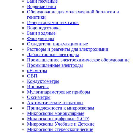
Бани песчаные
Водяные бани
Оборудование для молекулярной биологии и
генетики
Генераторы чистых газов
Водоподготовка
Бани водяные
Флокуляторы
Охладители циркуляционные
Растворы и реагенты для электрохимии
Лабораторные электроды
Промышленное электрохимическое оборудование
Промышленные электроды
pH-метры
ОВП
Кондуктометры
Иономеры
Мультипараметровые приборы
Оксиметры
Автоматические титраторы
Принадлежности к микроскопам
Микроскопы монокулярные
Микроскопы цифровые (LCD)
Микроскопы Учебные и Детские
Микроскопы стереоскопические