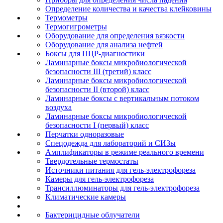
Определение количества и качества клейковины
Термометры
Термогигрометры
Оборудование для определения вязкости
Оборудование для анализа нефтей
Боксы для ПЦР-диагностики
Ламинарные боксы микробиологической
безопасности III (третий) класс
Ламинарные боксы микробиологической
безопасности II (второй) класс
Ламинарные боксы с вертикальным потоком
воздуха
Ламинарные боксы микробиологической
безопасности I (первый) класс
Перчатки одноразовые
Спецодежда для лабораторий и СИЗы
Амплификаторы в режиме реального времени
Твердотельные термостаты
Источники питания для гель-электрофореза
Камеры для гель-электрофореза
Трансиллюминаторы для гель-электрофореза
Климатические камеры
Бактерицидные облучатели