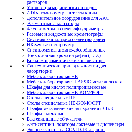
растворов
Утилизация медицинских отходов
АТФ-люминометры и тесты к ним
Дополнительное оборудование для ААС
Элементные анализаторы
Флуориметры и спектрофлуориметры
Газовые и жидкостные хроматографы
Системы капиллярного электрофореза
ИК-Фурье спектрометры
Спектрометры атомно-абсорбционные
Тонкослойная хроматография (ТСХ)
Вольтамперометрические анализаторы
Сантехнические принадлежностии для
лабораторий
Мебель лабораторная НВ
Мебель лабораторная CLASSIC металлическая
Шкафы для кислот полипропиленовые
Мебель лабораторная НВ-КОМФОРТ
Столы специальные НВ
Столы специальные НВ-КОМФОРТ
Шкафы металлические для хранения ЛВЖ
Шкафы вытяжные
Бактерицидные облучатели
Антисептики, дозаторы локтевые и диспенсеры
Экспресс-тесты на COVID-19 и грипп