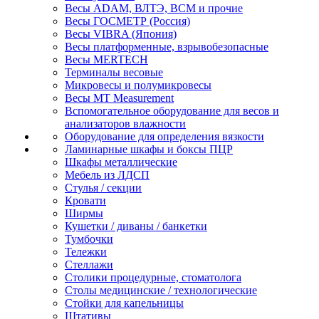
Весы ADAM, ВЛТЭ, BCM и прочие
Весы ГОСМЕТР (Россия)
Весы VIBRA (Япония)
Весы платформенные, взрывобезопасные
Весы MERTECH
Терминалы весовые
Микровесы и полумикровесы
Весы MT Measurement
Вспомогательное оборудование для весов и
анализаторов влажности
Оборудование для определения вязкости
Ламинарные шкафы и боксы ПЦР
Шкафы металлические
Мебель из ЛДСП
Стулья / секции
Кровати
Ширмы
Кушетки / диваны / банкетки
Тумбочки
Тележки
Стеллажи
Столики процедурные, стоматолога
Столы медицинские / технологические
Стойки для капельницы
Штативы