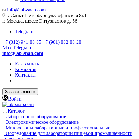
info@lab-snab.com
г. Санкт-Петербург ул.Софийская 8к1
г. Москва, шоссе Энтузиастов д. 56
Telegram
+7 (812) 941-88-85
+7 (981) 882-88-28
Max
Telegram
info@lab-snab.com
Как купить
Компания
Контакты
...
Заказать звонок
Войти
Каталог
Лабораторное оборудование
Электрохимическое оборудование
Микроскопы лабораторные и профессиональные
Оборудование для лабораторий пищевой промышленности
и ветеринарии