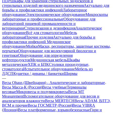
ПЦР
Шкафы для хранения стерильных эндоскопов и
стерильных изделий медицинского назначения
Актуально для
борьбы и профилактики инфекций
Лабораторное
оборудование
Электрохимическое оборудование
Микроскопы
лабораторные и профессиональные
Оборудование для
лабораторий пищевой промышленности и
ветеринарии
Стерилизация и дезинфекция
Аналитическое
оборудование
Всё для стоматологии
Мебель
лабораторная
Прочие изделия
Актуально для борьбы и
профилактики инфекций
Медицинское
оборудование
Мойки
Маски, респираторы, защитные костюмы,
перчатки
Оборудование для молекулярной биологии и
генетики
Оборудование для определения
нефтепродуктов
Медицинская мебель
Шкафы
металлические
ХПК и БПК
Столики процедурные,
стоматолога
Испытательное оборудование
Мебель из
ЛДСП
Кушетки / диваны / банкетки
Ширмы
—
Весы Ohaus (Швейцария) - Аналитические и лабораторные
Весы Масса-К (Россия)
Весы учебные
Терминалы
весовые
Микровесы и полумикровесы
Весы MT
Measurement
Вспомогательное оборудование для весов и
анализаторов влажности
Весы MERTECH
Весы ADAM, ВЛТЭ,
BCM и прочие
Весы ГОСМЕТР (Россия)
Весы VIBRA
(Япония)
Весы платформенные, взрывобезопасные
Гири и