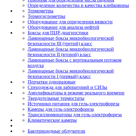
Определение количества и качества клейковины
Термометры
Термогигрометры
Оборудование для определения вязкости
Оборудование для анализа нефтей
Боксы для ПЦР-диагностики
Ламинарные боксы микробиологической
безопасности III (третий) класс
Ламинарные боксы микробиологической
безопасности II (второй) класс
Ламинарные боксы с вертикальным потоком
воздуха
Ламинарные боксы микробиологической
безопасности I (первый) класс
Перчатки одноразовые
Спецодежда для лабораторий и СИЗы
Амплификаторы в режиме реального времени
Твердотельные термостаты
Источники питания для гель-электрофореза
Камеры для гель-электрофореза
Трансиллюминаторы для гель-электрофореза
Климатические камеры
Бактерицидные облучатели