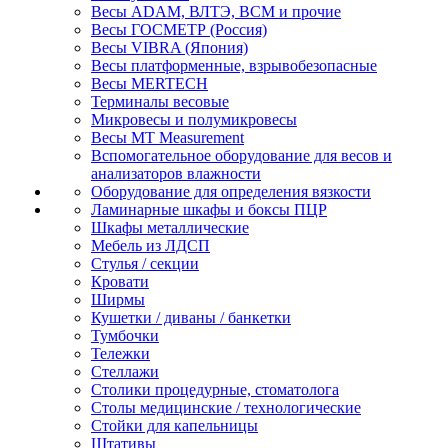
Весы ADAM, ВЛТЭ, BCM и прочие
Весы ГОСМЕТР (Россия)
Весы VIBRA (Япония)
Весы платформенные, взрывобезопасные
Весы MERTECH
Терминалы весовые
Микровесы и полумикровесы
Весы MT Measurement
Вспомогательное оборудование для весов и
анализаторов влажности
Оборудование для определения вязкости
Ламинарные шкафы и боксы ПЦР
Шкафы металлические
Мебель из ЛДСП
Стулья / секции
Кровати
Ширмы
Кушетки / диваны / банкетки
Тумбочки
Тележки
Стеллажи
Столики процедурные, стоматолога
Столы медицинские / технологические
Стойки для капельницы
Штативы