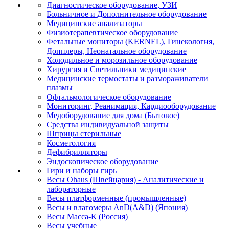
Диагностическое оборудование, УЗИ
Больничное и Дополнительное оборудование
Медицинские анализаторы
Физиотерапевтическое оборудование
Фетальные мониторы (KERNEL), Гинекология,
Допплеры, Неонатальное оборудование
Холодильное и морозильное оборудование
Хирургия и Светильники медицинские
Медицинские термостаты и размораживатели
плазмы
Офтальмологическое оборудование
Мониторинг, Реанимация, Кардиооборудование
Медоборудование для дома (Бытовое)
Средства индивидуальной защиты
Шприцы стерильные
Косметология
Дефибрилляторы
Эндоскопическое оборудование
Гири и наборы гирь
Весы Ohaus (Швейцария) - Аналитические и
лабораторные
Весы платформенные (промышленные)
Весы и влагомеры AnD(A&D) (Япония)
Весы Масса-К (Россия)
Весы учебные