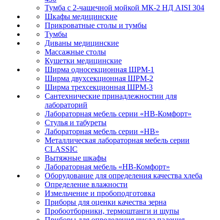
Тумба с 2-чашечной мойкой МК-2 НД AISI 304
Шкафы медицинские
Прикроватные столы и тумбы
Тумбы
Диваны медицинские
Массажные столы
Кушетки медицинские
Ширма односекционная ШРМ-1
Ширма двухсекционная ШРМ-2
Ширма трехсекционная ШРМ-3
Сантехнические принадлежностии для
лабораторий
Лабораторная мебель серии «НВ-Комфорт»
Стулья и табуреты
Лабораторная мебель серии «НВ»
Металлическая лабораторная мебель серии
CLASSIC
Вытяжные шкафы
Лабораторная мебель «НВ-Комфорт»
Оборудование для определения качества хлеба
Определение влажности
Измельчение и пробоподготовка
Приборы для оценки качества зерна
Пробоотборники, термоштанги и щупы
Приборы для определения числа падения