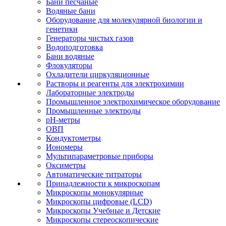
Бани песчаные
Водяные бани
Оборудование для молекулярной биологии и
генетики
Генераторы чистых газов
Водоподготовка
Бани водяные
Флокуляторы
Охладители циркуляционные
Растворы и реагенты для электрохимии
Лабораторные электроды
Промышленное электрохимическое оборудование
Промышленные электроды
pH-метры
ОВП
Кондуктометры
Иономеры
Мультипараметровые приборы
Оксиметры
Автоматические титраторы
Принадлежности к микроскопам
Микроскопы монокулярные
Микроскопы цифровые (LCD)
Микроскопы Учебные и Детские
Микроскопы стереоскопические