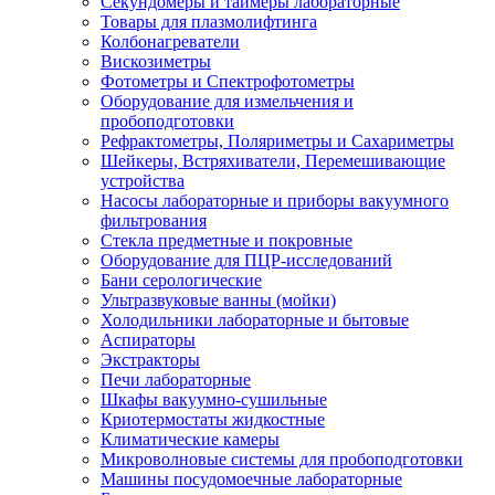
Секундомеры и таймеры лабораторные
Товары для плазмолифтинга
Колбонагреватели
Вискозиметры
Фотометры и Спектрофотометры
Оборудование для измельчения и
пробоподготовки
Рефрактометры, Поляриметры и Сахариметры
Шейкеры, Встряхиватели, Перемешивающие
устройства
Насосы лабораторные и приборы вакуумного
фильтрования
Стекла предметные и покровные
Оборудование для ПЦР-исследований
Бани серологические
Ультразвуковые ванны (мойки)
Холодильники лабораторные и бытовые
Аспираторы
Экстракторы
Печи лабораторные
Шкафы вакуумно-сушильные
Криотермостаты жидкостные
Климатические камеры
Микроволновые системы для пробоподготовки
Машины посудомоечные лабораторные