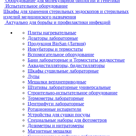
Оборудование для молекулярной биологии и генетики
Испытательное оборудование
Шкафы для хранения стерильных эндоскопов и стерильных
изделий медицинского назначения
Актуально для борьбы и профилактики инфекций
Плиты нагревательные
Дозаторы лабораторные
Продукция BioSan (Латвия)
Инкубаторы и термостаты
Вспомогательное оборудование
Бани лабораторные и Термостаты жидкостные
Аквадистилляторы, бидистилляторы
Шкафы сушильные лабораторные
Лупы
Мешалки верхнеприводные
Штативы лабораторные универсальные
Строительно-испытательное оборудование
Термометры лабораторные
Центрифуги лабораторные
Ротационные испарители
Устройства для сушки посуды
Специальные наборы для фотометров
Дозиметры и нитратомеры
Магнитные мешалки