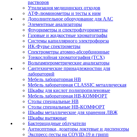
растворов
Утилизация медицинских отходов
АТФ-люминометры и тесты к ним
Дополнительное оборудование для ААС
Элементные анализаторы
Флуориметры и спектрофлуориметры
Газовые и жидкостные хроматографы
Системы капиллярного электрофореза
ИК-Фурье спектрометры
Спектрометры атомно-абсорбционные
Тонкослойная хроматография (ТСХ)
Вольтамперометрические анализаторы
Сантехнические принадлежностии для
лабораторий
Мебель лабораторная НВ
Мебель лабораторная CLASSIC металлическая
Шкафы для кислот полипропиленовые
Мебель лабораторная НВ-КОМФОРТ
Столы специальные НВ
Столы специальные НВ-КОМФОРТ
Шкафы металлические для хранения ЛВЖ
Шкафы вытяжные
Бактерицидные облучатели
Антисептики, дозаторы локтевые и диспенсеры
Экспресс-тесты на COVID-19 и грипп