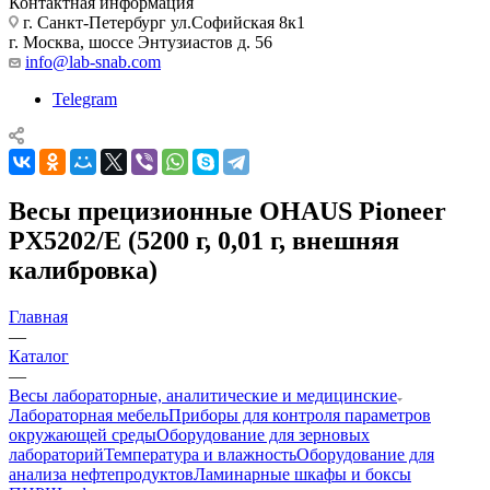
Контактная информация
г. Санкт-Петербург ул.Софийская 8к1
г. Москва, шоссе Энтузиастов д. 56
info@lab-snab.com
Telegram
Весы прецизионные OHAUS Pioneer
PX5202/E (5200 г, 0,01 г, внешняя
калибровка)
Главная
—
Каталог
—
Весы лабораторные, аналитические и медицинские
Лабораторная мебель
Приборы для контроля параметров
окружающей среды
Оборудование для зерновых
лабораторий
Температура и влажность
Оборудование для
анализа нефтепродуктов
Ламинарные шкафы и боксы