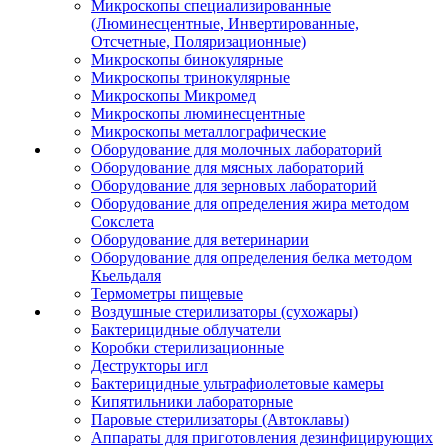
Микроскопы специализированные
(Люминесцентные, Инвертированные,
Отсчетные, Поляризационные)
Микроскопы бинокулярные
Микроскопы тринокулярные
Микроскопы Микромед
Микроскопы люминесцентные
Микроскопы металлографические
Оборудование для молочных лабораторий
Оборудование для мясных лабораторий
Оборудование для зерновых лабораторий
Оборудование для определения жира методом
Сокслета
Оборудование для ветеринарии
Оборудование для определения белка методом
Кьельдаля
Термометры пищевые
Воздушные стерилизаторы (сухожары)
Бактерицидные облучатели
Коробки стерилизационные
Деструкторы игл
Бактерицидные ультрафиолетовые камеры
Кипятильники лабораторные
Паровые стерилизаторы (Автоклавы)
Аппараты для приготовления дезинфицирующих