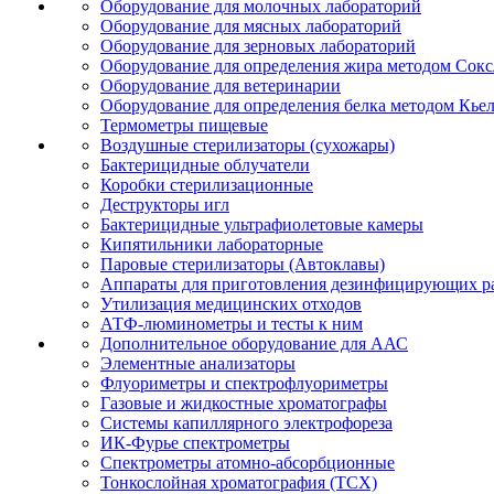
Оборудование для молочных лабораторий
Оборудование для мясных лабораторий
Оборудование для зерновых лабораторий
Оборудование для определения жира методом Сокс
Оборудование для ветеринарии
Оборудование для определения белка методом Кье
Термометры пищевые
Воздушные стерилизаторы (сухожары)
Бактерицидные облучатели
Коробки стерилизационные
Деструкторы игл
Бактерицидные ультрафиолетовые камеры
Кипятильники лабораторные
Паровые стерилизаторы (Автоклавы)
Аппараты для приготовления дезинфицирующих р
Утилизация медицинских отходов
АТФ-люминометры и тесты к ним
Дополнительное оборудование для ААС
Элементные анализаторы
Флуориметры и спектрофлуориметры
Газовые и жидкостные хроматографы
Системы капиллярного электрофореза
ИК-Фурье спектрометры
Спектрометры атомно-абсорбционные
Тонкослойная хроматография (ТСХ)