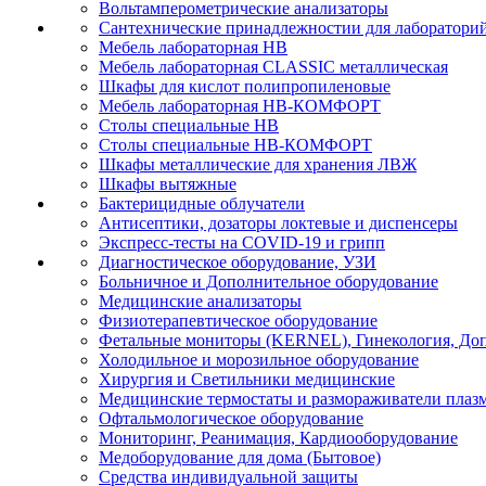
Вольтамперометрические анализаторы
Сантехнические принадлежностии для лаборатори
Мебель лабораторная НВ
Мебель лабораторная CLASSIC металлическая
Шкафы для кислот полипропиленовые
Мебель лабораторная НВ-КОМФОРТ
Столы специальные НВ
Столы специальные НВ-КОМФОРТ
Шкафы металлические для хранения ЛВЖ
Шкафы вытяжные
Бактерицидные облучатели
Антисептики, дозаторы локтевые и диспенсеры
Экспресс-тесты на COVID-19 и грипп
Диагностическое оборудование, УЗИ
Больничное и Дополнительное оборудование
Медицинские анализаторы
Физиотерапевтическое оборудование
Фетальные мониторы (KERNEL), Гинекология, Доп
Холодильное и морозильное оборудование
Хирургия и Светильники медицинские
Медицинские термостаты и размораживатели плаз
Офтальмологическое оборудование
Мониторинг, Реанимация, Кардиооборудование
Медоборудование для дома (Бытовое)
Средства индивидуальной защиты