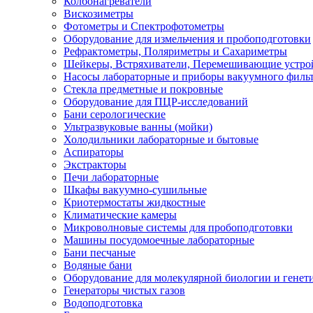
Колбонагреватели
Вискозиметры
Фотометры и Спектрофотометры
Оборудование для измельчения и пробоподготовки
Рефрактометры, Поляриметры и Сахариметры
Шейкеры, Встряхиватели, Перемешивающие устро
Насосы лабораторные и приборы вакуумного филь
Стекла предметные и покровные
Оборудование для ПЦР-исследований
Бани серологические
Ультразвуковые ванны (мойки)
Холодильники лабораторные и бытовые
Аспираторы
Экстракторы
Печи лабораторные
Шкафы вакуумно-сушильные
Криотермостаты жидкостные
Климатические камеры
Микроволновые системы для пробоподготовки
Машины посудомоечные лабораторные
Бани песчаные
Водяные бани
Оборудование для молекулярной биологии и генет
Генераторы чистых газов
Водоподготовка