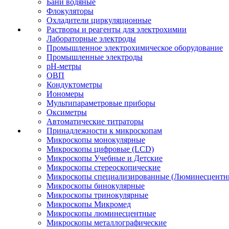
Бани водяные
Флокуляторы
Охладители циркуляционные
Растворы и реагенты для электрохимии
Лабораторные электроды
Промышленное электрохимическое оборудование
Промышленные электроды
pH-метры
ОВП
Кондуктометры
Иономеры
Мультипараметровые приборы
Оксиметры
Автоматические титраторы
Принадлежности к микроскопам
Микроскопы монокулярные
Микроскопы цифровые (LCD)
Микроскопы Учебные и Детские
Микроскопы стереоскопические
Микроскопы специализированные (Люминесцентны
Микроскопы бинокулярные
Микроскопы тринокулярные
Микроскопы Микромед
Микроскопы люминесцентные
Микроскопы металлографические