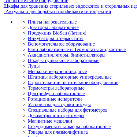
Испытательное оборудование
Шкафы для хранения стерильных эндоскопов и стерильных из
Актуально для борьбы и профилактики инфекций
Плиты нагревательные
Дозаторы лабораторные
Продукция BioSan (Латвия)
Инкубаторы и термостаты
Вспомогательное оборудование
Бани лабораторные и Термостаты жидкостные
Аквадистилляторы, бидистилляторы
Шкафы сушильные лабораторные
Лупы
Мешалки верхнеприводные
Штативы лабораторные универсальные
Строительно-испытательное оборудование
Термометры лабораторные
Центрифуги лабораторные
Ротационные испарители
Устройства для сушки посуды
Специальные наборы для фотометров
Дозиметры и нитратомеры
Магнитные мешалки
Секундомеры и таймеры лабораторные
Товары для плазмолифтинга