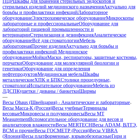
ПЦР
Шкафы для хранения стерильных эндоскопов и
стерильных изделий медицинского назначения
Актуально для
борьбы и профилактики инфекций
Лабораторное
оборудование
Электрохимическое оборудование
Микроскопы
лабораторные и профессиональные
Оборудование для
лабораторий пищевой промышленности и
ветеринарии
Стерилизация и дезинфекция
Аналитическое
оборудование
Всё для стоматологии
Мебель
лабораторная
Прочие изделия
Актуально для борьбы и
профилактики инфекций
Медицинское
оборудование
Мойки
Маски, респираторы, защитные костюмы,
перчатки
Оборудование для молекулярной биологии и
генетики
Оборудование для определения
нефтепродуктов
Медицинская мебель
Шкафы
металлические
ХПК и БПК
Столики процедурные,
стоматолога
Испытательное оборудование
Мебель из
ЛДСП
Кушетки / диваны / банкетки
Ширмы
—
Весы Ohaus (Швейцария) - Аналитические и лабораторные
Весы Масса-К (Россия)
Весы учебные
Терминалы
весовые
Микровесы и полумикровесы
Весы MT
Measurement
Вспомогательное оборудование для весов и
анализаторов влажности
Весы MERTECH
Весы ADAM, ВЛТЭ,
BCM и прочие
Весы ГОСМЕТР (Россия)
Весы VIBRA
(Япония)
Весы платформенные, взрывобезопасные
Гири и