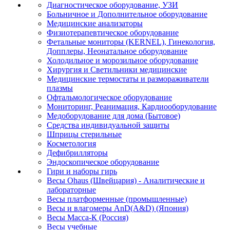
Диагностическое оборудование, УЗИ
Больничное и Дополнительное оборудование
Медицинские анализаторы
Физиотерапевтическое оборудование
Фетальные мониторы (KERNEL), Гинекология,
Допплеры, Неонатальное оборудование
Холодильное и морозильное оборудование
Хирургия и Светильники медицинские
Медицинские термостаты и размораживатели
плазмы
Офтальмологическое оборудование
Мониторинг, Реанимация, Кардиооборудование
Медоборудование для дома (Бытовое)
Средства индивидуальной защиты
Шприцы стерильные
Косметология
Дефибрилляторы
Эндоскопическое оборудование
Гири и наборы гирь
Весы Ohaus (Швейцария) - Аналитические и
лабораторные
Весы платформенные (промышленные)
Весы и влагомеры AnD(A&D) (Япония)
Весы Масса-К (Россия)
Весы учебные