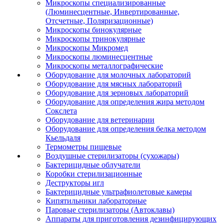
Микроскопы специализированные
(Люминесцентные, Инвертированные,
Отсчетные, Поляризационные)
Микроскопы бинокулярные
Микроскопы тринокулярные
Микроскопы Микромед
Микроскопы люминесцентные
Микроскопы металлографические
Оборудование для молочных лабораторий
Оборудование для мясных лабораторий
Оборудование для зерновых лабораторий
Оборудование для определения жира методом
Сокслета
Оборудование для ветеринарии
Оборудование для определения белка методом
Кьельдаля
Термометры пищевые
Воздушные стерилизаторы (сухожары)
Бактерицидные облучатели
Коробки стерилизационные
Деструкторы игл
Бактерицидные ультрафиолетовые камеры
Кипятильники лабораторные
Паровые стерилизаторы (Автоклавы)
Аппараты для приготовления дезинфицирующих