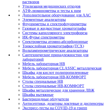
растворов
Утилизация медицинских отходов
АТФ-люминометры и тесты к ним
Дополнительное оборудование для ААС
Элементные анализаторы
Флуориметры и спектрофлуориметры
Газовые и жидкостные хроматографы
Системы капиллярного электрофореза
ИК-Фурье спектрометры
Спектрометры атомно-абсорбционные
Тонкослойная хроматография (ТСХ)
Вольтамперометрические анализаторы
Сантехнические принадлежностии для
лабораторий
Мебель лабораторная НВ
Мебель лабораторная CLASSIC металлическая
Шкафы для кислот полипропиленовые
Мебель лабораторная НВ-КОМФОРТ
Столы специальные НВ
Столы специальные НВ-КОМФОРТ
Шкафы металлические для хранения ЛВЖ
Шкафы вытяжные
Бактерицидные облучатели
Антисептики, дозаторы локтевые и диспенсеры
Экспресс-тесты на COVID-19 и грипп