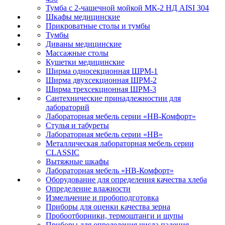
Тумба с 2-чашечной мойкой МК-2 НД AISI 304
Шкафы медицинские
Прикроватные столы и тумбы
Тумбы
Диваны медицинские
Массажные столы
Кушетки медицинские
Ширма односекционная ШРМ-1
Ширма двухсекционная ШРМ-2
Ширма трехсекционная ШРМ-3
Сантехнические принадлежностии для
лабораторий
Лабораторная мебель серии «НВ-Комфорт»
Стулья и табуреты
Лабораторная мебель серии «НВ»
Металлическая лабораторная мебель серии
CLASSIC
Вытяжные шкафы
Лабораторная мебель «НВ-Комфорт»
Оборудование для определения качества хлеба
Определение влажности
Измельчение и пробоподготовка
Приборы для оценки качества зерна
Пробоотборники, термоштанги и щупы
Приборы для определения числа падения