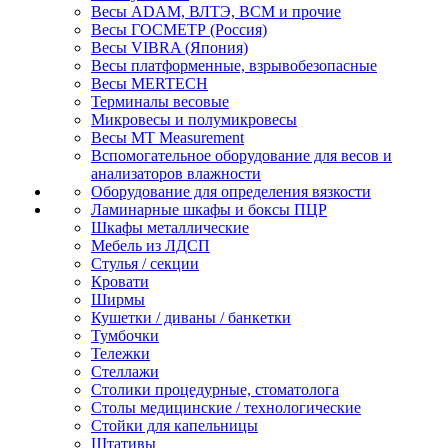
Весы ADAM, ВЛТЭ, BCM и прочие
Весы ГОСМЕТР (Россия)
Весы VIBRA (Япония)
Весы платформенные, взрывобезопасные
Весы MERTECH
Терминалы весовые
Микровесы и полумикровесы
Весы MT Measurement
Вспомогательное оборудование для весов и
анализаторов влажности
Оборудование для определения вязкости
Ламинарные шкафы и боксы ПЦР
Шкафы металлические
Мебель из ЛДСП
Стулья / секции
Кровати
Ширмы
Кушетки / диваны / банкетки
Тумбочки
Тележки
Стеллажи
Столики процедурные, стоматолога
Столы медицинские / технологические
Стойки для капельницы
Штативы