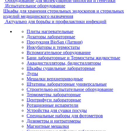
Оборудование для молекулярной биологии и генетики
Испытательное оборудование
Шкафы для хранения стерильных эндоскопов и стерильных
изделий медицинского назначения
Актуально для борьбы и профилактики инфекций
Плиты нагревательные
Дозаторы лабораторные
Продукция BioSan (Латвия)
Инкубаторы и термостаты
Вспомогательное оборудование
Бани лабораторные и Термостаты жидкостные
Аквадистилляторы, бидистилляторы
Шкафы сушильные лабораторные
Лупы
Мешалки верхнеприводные
Штативы лабораторные универсальные
Строительно-испытательное оборудование
Термометры лабораторные
Центрифуги лабораторные
Ротационные испарители
Устройства для сушки посуды
Специальные наборы для фотометров
Дозиметры и нитратомеры
Магнитные мешалки