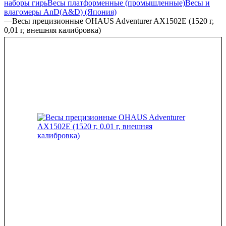
наборы гирь
Весы платформенные (промышленные)
Весы и
влагомеры AnD(A&D) (Япония)
—
Весы прецизионные OHAUS Adventurer AX1502E (1520 г,
0,01 г, внешняя калибровка)