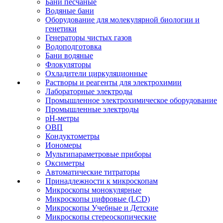
Бани песчаные
Водяные бани
Оборудование для молекулярной биологии и
генетики
Генераторы чистых газов
Водоподготовка
Бани водяные
Флокуляторы
Охладители циркуляционные
Растворы и реагенты для электрохимии
Лабораторные электроды
Промышленное электрохимическое оборудование
Промышленные электроды
pH-метры
ОВП
Кондуктометры
Иономеры
Мультипараметровые приборы
Оксиметры
Автоматические титраторы
Принадлежности к микроскопам
Микроскопы монокулярные
Микроскопы цифровые (LCD)
Микроскопы Учебные и Детские
Микроскопы стереоскопические