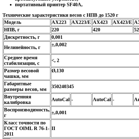
портативный принтер SF40A,
Технические характеристики весов с НПВ до 1520 г
Модель
AX223
AX223/E
AX423
AX423/E
A
НПВ, г
220
420
52
Дискретность, г
0,001
±,0,002
Нелинейность, г
Среднее время
<, 2
стабилизации, с
Размер весовой
Ø,130
чашки, мм
Габаритные
350240345
размеры весов, мм
Внутренняя
AutoCal
-
AutoCal
-
A
калибровка
Воспроизводимость,
±,0,001
г
Класс точности по
ГОСТ OIML R 76-1-
II
2011