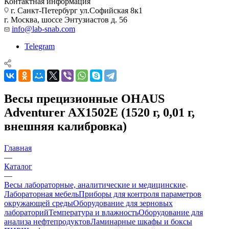
Контактная информация
г. Санкт-Петербург ул.Софийская 8к1
г. Москва, шоссе Энтузиастов д. 56
info@lab-snab.com
Telegram
Весы прецизионные OHAUS
Adventurer AX1502E (1520 г, 0,01 г,
внешняя калибровка)
Главная
—
Каталог
—
Весы лабораторные, аналитические и медицинские
Лабораторная мебель
Приборы для контроля параметров
окружающей среды
Оборудование для зерновых
лабораторий
Температура и влажность
Оборудование для
анализа нефтепродуктов
Ламинарные шкафы и боксы