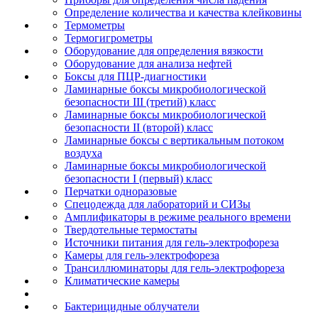
Определение количества и качества клейковины
Термометры
Термогигрометры
Оборудование для определения вязкости
Оборудование для анализа нефтей
Боксы для ПЦР-диагностики
Ламинарные боксы микробиологической
безопасности III (третий) класс
Ламинарные боксы микробиологической
безопасности II (второй) класс
Ламинарные боксы с вертикальным потоком
воздуха
Ламинарные боксы микробиологической
безопасности I (первый) класс
Перчатки одноразовые
Спецодежда для лабораторий и СИЗы
Амплификаторы в режиме реального времени
Твердотельные термостаты
Источники питания для гель-электрофореза
Камеры для гель-электрофореза
Трансиллюминаторы для гель-электрофореза
Климатические камеры
Бактерицидные облучатели