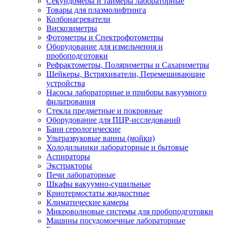
Секундомеры и таймеры лабораторные
Товары для плазмолифтинга
Колбонагреватели
Вискозиметры
Фотометры и Спектрофотометры
Оборудование для измельчения и
пробоподготовки
Рефрактометры, Поляриметры и Сахариметры
Шейкеры, Встряхиватели, Перемешивающие
устройства
Насосы лабораторные и приборы вакуумного
фильтрования
Стекла предметные и покровные
Оборудование для ПЦР-исследований
Бани серологические
Ультразвуковые ванны (мойки)
Холодильники лабораторные и бытовые
Аспираторы
Экстракторы
Печи лабораторные
Шкафы вакуумно-сушильные
Криотермостаты жидкостные
Климатические камеры
Микроволновые системы для пробоподготовки
Машины посудомоечные лабораторные