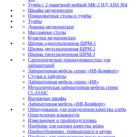
Тумба с 2-чашечной мойкой МК-2 НД AISI 304
Шкафы медицинские
Прикроватные столы и тумбы
Тумбы
Диваны медицинские
Массажные столы
Кушетки медицинские
Ширма односекционная ШРМ-1
Ширма двухсекционная ШРМ-2
Ширма трехсекционная ШРМ-3
Сантехнические принадлежностии для
лабораторий
Лабораторная мебель серии «НВ-Комфорт»
Стулья и табуреты
Лабораторная мебель серии «НВ»
Металлическая лабораторная мебель серии
CLASSIC
Вытяжные шкафы
Лабораторная мебель «НВ-Комфорт»
Оборудование для определения качества хлеба
Определение влажности
Измельчение и пробоподготовка
Приборы для оценки качества зерна
Пробоотборники, термоштанги и щупы
Приборы для определения числа падения