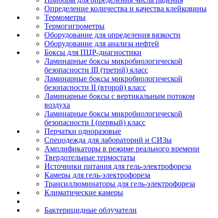
Определение количества и качества клейковины
Термометры
Термогигрометры
Оборудование для определения вязкости
Оборудование для анализа нефтей
Боксы для ПЦР-диагностики
Ламинарные боксы микробиологической
безопасности III (третий) класс
Ламинарные боксы микробиологической
безопасности II (второй) класс
Ламинарные боксы с вертикальным потоком
воздуха
Ламинарные боксы микробиологической
безопасности I (первый) класс
Перчатки одноразовые
Спецодежда для лабораторий и СИЗы
Амплификаторы в режиме реального времени
Твердотельные термостаты
Источники питания для гель-электрофореза
Камеры для гель-электрофореза
Трансиллюминаторы для гель-электрофореза
Климатические камеры
Бактерицидные облучатели