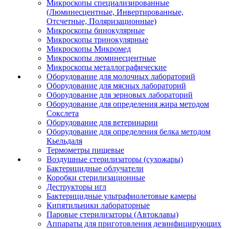
Микроскопы специализированные
(Люминесцентные, Инвертированные,
Отсчетные, Поляризационные)
Микроскопы бинокулярные
Микроскопы тринокулярные
Микроскопы Микромед
Микроскопы люминесцентные
Микроскопы металлографические
Оборудование для молочных лабораторий
Оборудование для мясных лабораторий
Оборудование для зерновых лабораторий
Оборудование для определения жира методом
Сокслета
Оборудование для ветеринарии
Оборудование для определения белка методом
Кьельдаля
Термометры пищевые
Воздушные стерилизаторы (сухожары)
Бактерицидные облучатели
Коробки стерилизационные
Деструкторы игл
Бактерицидные ультрафиолетовые камеры
Кипятильники лабораторные
Паровые стерилизаторы (Автоклавы)
Аппараты для приготовления дезинфицирующих