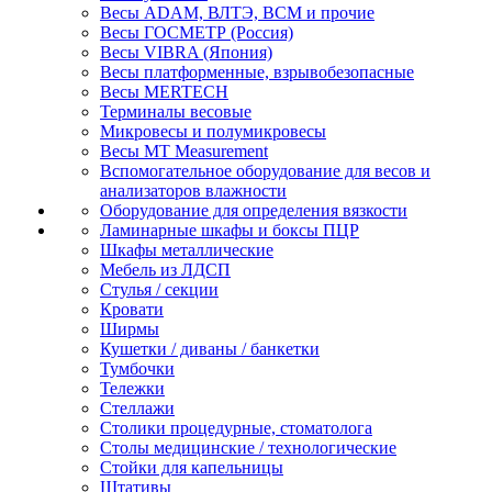
Весы ADAM, ВЛТЭ, BCM и прочие
Весы ГОСМЕТР (Россия)
Весы VIBRA (Япония)
Весы платформенные, взрывобезопасные
Весы MERTECH
Терминалы весовые
Микровесы и полумикровесы
Весы MT Measurement
Вспомогательное оборудование для весов и
анализаторов влажности
Оборудование для определения вязкости
Ламинарные шкафы и боксы ПЦР
Шкафы металлические
Мебель из ЛДСП
Стулья / секции
Кровати
Ширмы
Кушетки / диваны / банкетки
Тумбочки
Тележки
Стеллажи
Столики процедурные, стоматолога
Столы медицинские / технологические
Стойки для капельницы
Штативы