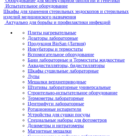
Оборудование для молекулярной биологии и генетики
Испытательное оборудование
Шкафы для хранения стерильных эндоскопов и стерильных
изделий медицинского назначения
Актуально для борьбы и профилактики инфекций
Плиты нагревательные
Дозаторы лабораторные
Продукция BioSan (Латвия)
Инкубаторы и термостаты
Вспомогательное оборудование
Бани лабораторные и Термостаты жидкостные
Аквадистилляторы, бидистилляторы
Шкафы сушильные лабораторные
Лупы
Мешалки верхнеприводные
Штативы лабораторные универсальные
Строительно-испытательное оборудование
Термометры лабораторные
Центрифуги лабораторные
Ротационные испарители
Устройства для сушки посуды
Специальные наборы для фотометров
Дозиметры и нитратомеры
Магнитные мешалки