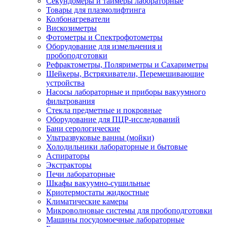
Секундомеры и таймеры лабораторные
Товары для плазмолифтинга
Колбонагреватели
Вискозиметры
Фотометры и Спектрофотометры
Оборудование для измельчения и
пробоподготовки
Рефрактометры, Поляриметры и Сахариметры
Шейкеры, Встряхиватели, Перемешивающие
устройства
Насосы лабораторные и приборы вакуумного
фильтрования
Стекла предметные и покровные
Оборудование для ПЦР-исследований
Бани серологические
Ультразвуковые ванны (мойки)
Холодильники лабораторные и бытовые
Аспираторы
Экстракторы
Печи лабораторные
Шкафы вакуумно-сушильные
Криотермостаты жидкостные
Климатические камеры
Микроволновые системы для пробоподготовки
Машины посудомоечные лабораторные