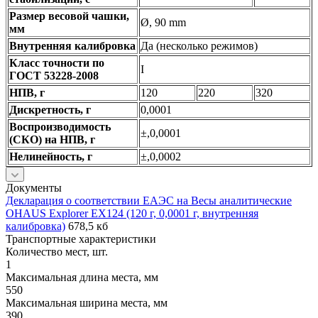
Размер весовой чашки,
Ø, 90 mm
мм
Внутренняя калибровка
Да (несколько режимов)
Класс точности по
I
ГОСТ 53228-2008
НПВ, г
120
220
320
Дискретность, г
0,0001
Воспроизводимость
±,0,0001
(СКО) на НПВ, г
Нелинейность, г
±,0,0002
Документы
Декларация о соответствии ЕАЭС на Весы аналитические
OHAUS Explorer EX124 (120 г, 0,0001 г, внутренняя
калибровка)
678,5 кб
Транспортные характеристики
Количество мест, шт.
1
Максимальная длина места, мм
550
Максимальная ширина места, мм
390