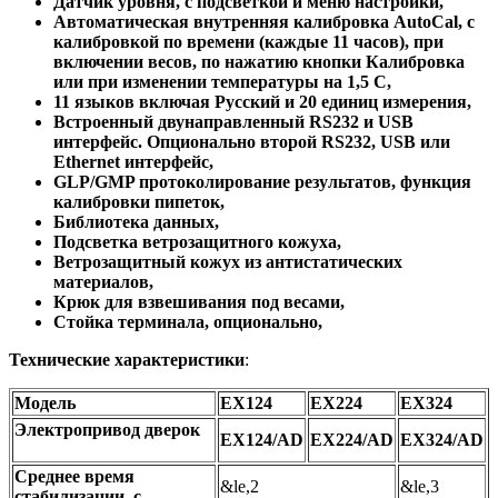
Датчик уровня, с подсветкой и меню настройки,
Автоматическая внутренняя калибровка AutoCal, с
калибровкой по времени (каждые 11 часов), при
включении весов, по нажатию кнопки Калибровка
или при изменении температуры на 1,5 С,
11 языков включая Русский и 20 единиц измерения,
Встроенный двунаправленный RS232 и USB
интерфейс. Опционально второй RS232, USB или
Ethernet интерфейс,
GLP/GMP протоколирование результатов, функция
калибровки пипеток,
Библиотека данных,
Подсветка ветрозащитного кожуха,
Ветрозащитный кожух из антистатических
материалов,
Крюк для взвешивания под весами,
Стойка терминала, опционально,
Технические характеристики
:
Модель
EX124
EX224
EX324
Электропривод дверок
EX124/AD
EX224/AD
EX324/AD
Среднее время
&le,2
&le,3
стабилизации, с