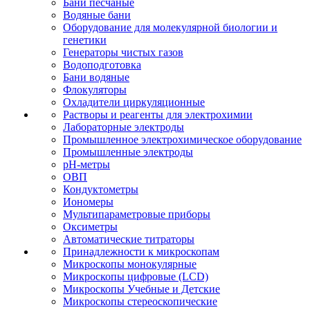
Бани песчаные
Водяные бани
Оборудование для молекулярной биологии и
генетики
Генераторы чистых газов
Водоподготовка
Бани водяные
Флокуляторы
Охладители циркуляционные
Растворы и реагенты для электрохимии
Лабораторные электроды
Промышленное электрохимическое оборудование
Промышленные электроды
pH-метры
ОВП
Кондуктометры
Иономеры
Мультипараметровые приборы
Оксиметры
Автоматические титраторы
Принадлежности к микроскопам
Микроскопы монокулярные
Микроскопы цифровые (LCD)
Микроскопы Учебные и Детские
Микроскопы стереоскопические