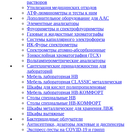
растворов
Утилизация медицинских отходов
АТФ-люминометры и тесты к ним
Дополнительное оборудование для ААС
Элементные анализаторы
Флуориметры и спектрофлуориметры
Газовые и жидкостные хроматографы
Системы капиллярного электрофореза
ИК-Фурье спектрометры
Спектрометры атомно-абсорбционные
Тонкослойная хроматография (ТСХ)
Вольтамперометрические анализаторы
Сантехнические принадлежностии для
лабораторий
Мебель лабораторная НВ
Мебель лабораторная CLASSIC металлическая
Шкафы для кислот полипропиленовые
Мебель лабораторная НВ-КОМФОРТ
Столы специальные НВ
Столы специальные НВ-КОМФОРТ
Шкафы металлические для хранения ЛВЖ
Шкафы вытяжные
Бактерицидные облучатели
Антисептики, дозаторы локтевые и диспенсеры
Экспресс-тесты на COVID-19 и грипп