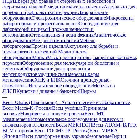
ПЦР
Шкафы для хранения стерильных эндоскопов и
стерильных изделий медицинского назначения
Актуально для
борьбы и профилактики инфекций
Лабораторное
оборудование
Электрохимическое оборудование
Микроскопы
лабораторные и профессиональные
Оборудование для
лабораторий пищевой промышленности и
ветеринарии
Стерилизация и дезинфекция
Аналитическое
оборудование
Всё для стоматологии
Мебель
лабораторная
Прочие изделия
Актуально для борьбы и
профилактики инфекций
Медицинское
оборудование
Мойки
Маски, респираторы, защитные костюмы,
перчатки
Оборудование для молекулярной биологии и
генетики
Оборудование для определения
нефтепродуктов
Медицинская мебель
Шкафы
металлические
ХПК и БПК
Столики процедурные,
стоматолога
Испытательное оборудование
Мебель из
ЛДСП
Кушетки / диваны / банкетки
Ширмы
—
Весы Ohaus (Швейцария) - Аналитические и лабораторные
Весы Масса-К (Россия)
Весы учебные
Терминалы
весовые
Микровесы и полумикровесы
Весы MT
Measurement
Вспомогательное оборудование для весов и
анализаторов влажности
Весы MERTECH
Весы ADAM, ВЛТЭ,
BCM и прочие
Весы ГОСМЕТР (Россия)
Весы VIBRA
(Япония)
Весы платформенные, взрывобезопасные
Гири и