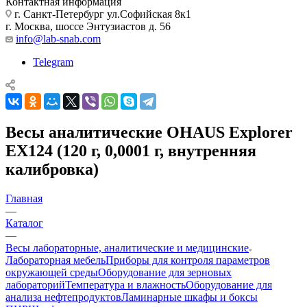
Контактная информация
г. Санкт-Петербург ул.Софийская 8к1
г. Москва, шоссе Энтузиастов д. 56
info@lab-snab.com
Telegram
Весы аналитические OHAUS Explorer
EX124 (120 г, 0,0001 г, внутренняя
калибровка)
Главная
—
Каталог
—
Весы лабораторные, аналитические и медицинские
Лабораторная мебель
Приборы для контроля параметров
окружающей среды
Оборудование для зерновых
лабораторий
Температура и влажность
Оборудование для
анализа нефтепродуктов
Ламинарные шкафы и боксы