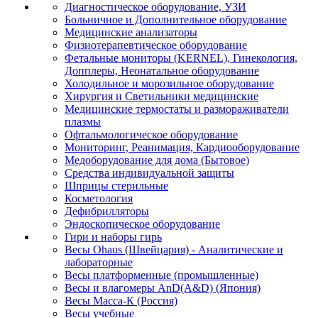
Диагностическое оборудование, УЗИ
Больничное и Дополнительное оборудование
Медицинские анализаторы
Физиотерапевтическое оборудование
Фетальные мониторы (KERNEL), Гинекология,
Допплеры, Неонатальное оборудование
Холодильное и морозильное оборудование
Хирургия и Светильники медицинские
Медицинские термостаты и размораживатели
плазмы
Офтальмологическое оборудование
Мониторинг, Реанимация, Кардиооборудование
Медоборудование для дома (Бытовое)
Средства индивидуальной защиты
Шприцы стерильные
Косметология
Дефибрилляторы
Эндоскопическое оборудование
Гири и наборы гирь
Весы Ohaus (Швейцария) - Аналитические и
лабораторные
Весы платформенные (промышленные)
Весы и влагомеры AnD(A&D) (Япония)
Весы Масса-К (Россия)
Весы учебные