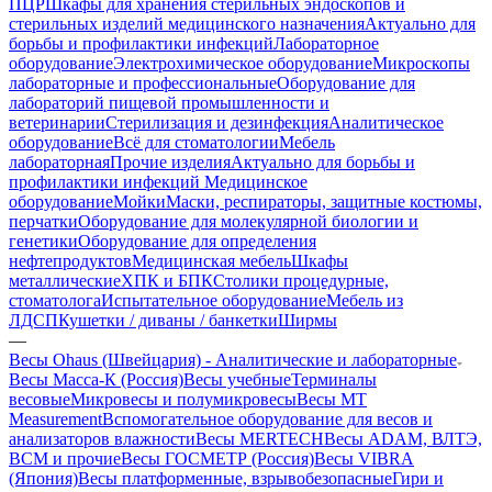
ПЦР
Шкафы для хранения стерильных эндоскопов и
стерильных изделий медицинского назначения
Актуально для
борьбы и профилактики инфекций
Лабораторное
оборудование
Электрохимическое оборудование
Микроскопы
лабораторные и профессиональные
Оборудование для
лабораторий пищевой промышленности и
ветеринарии
Стерилизация и дезинфекция
Аналитическое
оборудование
Всё для стоматологии
Мебель
лабораторная
Прочие изделия
Актуально для борьбы и
профилактики инфекций
Медицинское
оборудование
Мойки
Маски, респираторы, защитные костюмы,
перчатки
Оборудование для молекулярной биологии и
генетики
Оборудование для определения
нефтепродуктов
Медицинская мебель
Шкафы
металлические
ХПК и БПК
Столики процедурные,
стоматолога
Испытательное оборудование
Мебель из
ЛДСП
Кушетки / диваны / банкетки
Ширмы
—
Весы Ohaus (Швейцария) - Аналитические и лабораторные
Весы Масса-К (Россия)
Весы учебные
Терминалы
весовые
Микровесы и полумикровесы
Весы MT
Measurement
Вспомогательное оборудование для весов и
анализаторов влажности
Весы MERTECH
Весы ADAM, ВЛТЭ,
BCM и прочие
Весы ГОСМЕТР (Россия)
Весы VIBRA
(Япония)
Весы платформенные, взрывобезопасные
Гири и