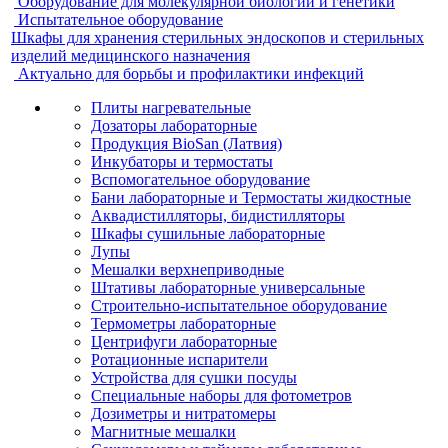
Оборудование для молекулярной биологии и генетики
Испытательное оборудование
Шкафы для хранения стерильных эндоскопов и стерильных
изделий медицинского назначения
Актуально для борьбы и профилактики инфекций
Плиты нагревательные
Дозаторы лабораторные
Продукция BioSan (Латвия)
Инкубаторы и термостаты
Вспомогательное оборудование
Бани лабораторные и Термостаты жидкостные
Аквадистилляторы, бидистилляторы
Шкафы сушильные лабораторные
Лупы
Мешалки верхнеприводные
Штативы лабораторные универсальные
Строительно-испытательное оборудование
Термометры лабораторные
Центрифуги лабораторные
Ротационные испарители
Устройства для сушки посуды
Специальные наборы для фотометров
Дозиметры и нитратомеры
Магнитные мешалки