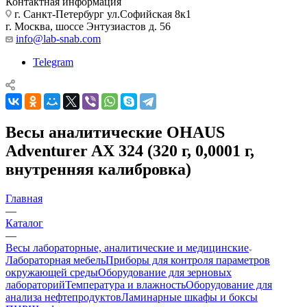
Контактная информация
г. Санкт-Петербург ул.Софийская 8к1
г. Москва, шоссе Энтузиастов д. 56
info@lab-snab.com
Telegram
Весы аналитические OHAUS
Adventurer AX 324 (320 г, 0,0001 г,
внутренняя калибровка)
Главная
—
Каталог
—
Весы лабораторные, аналитические и медицинские
Лабораторная мебель
Приборы для контроля параметров
окружающей среды
Оборудование для зерновых
лабораторий
Температура и влажность
Оборудование для
анализа нефтепродуктов
Ламинарные шкафы и боксы