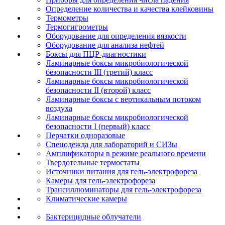
Определение количества и качества клейковины
Термометры
Термогигрометры
Оборудование для определения вязкости
Оборудование для анализа нефтей
Боксы для ПЦР-диагностики
Ламинарные боксы микробиологической
безопасности III (третий) класс
Ламинарные боксы микробиологической
безопасности II (второй) класс
Ламинарные боксы с вертикальным потоком
воздуха
Ламинарные боксы микробиологической
безопасности I (первый) класс
Перчатки одноразовые
Спецодежда для лабораторий и СИЗы
Амплификаторы в режиме реального времени
Твердотельные термостаты
Источники питания для гель-электрофореза
Камеры для гель-электрофореза
Трансиллюминаторы для гель-электрофореза
Климатические камеры
Бактерицидные облучатели