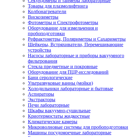
Секундомеры и таймеры лабораторные
Товары для плазмолифтинга
Колбонагреватели
Вискозиметры
Фотометры и Спектрофотометры
Оборудование для измельчения и
пробоподготовки
Рефрактометры, Поляриметры и Сахариметры
Шейкеры, Встряхиватели, Перемешивающие
устройства
Насосы лабораторные и приборы вакуумного
фильтрования
Стекла предметные и покровные
Оборудование для ПЦР-исследований
Бани серологические
Ультразвуковые ванны (мойки)
Холодильники лабораторные и бытовые
Аспираторы
Экстракторы
Печи лабораторные
Шкафы вакуумно-сушильные
Криотермостаты жидкостные
Климатические камеры
Микроволновые системы для пробоподготовки
Машины посудомоечные лабораторные