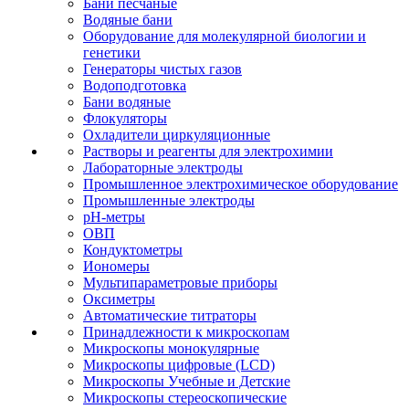
Бани песчаные
Водяные бани
Оборудование для молекулярной биологии и
генетики
Генераторы чистых газов
Водоподготовка
Бани водяные
Флокуляторы
Охладители циркуляционные
Растворы и реагенты для электрохимии
Лабораторные электроды
Промышленное электрохимическое оборудование
Промышленные электроды
pH-метры
ОВП
Кондуктометры
Иономеры
Мультипараметровые приборы
Оксиметры
Автоматические титраторы
Принадлежности к микроскопам
Микроскопы монокулярные
Микроскопы цифровые (LCD)
Микроскопы Учебные и Детские
Микроскопы стереоскопические