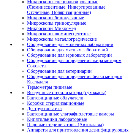
Микроскопы специализированные
(Люминесцентные, Инвертированные,
Отсчетные, Поляризационные)
Микроскопы бинокулярные
Микроскопы тринокулярные
Микроскопы Микромед
Микроскопы люминесцентные
Микроскопы металлографические
Оборудование для молочных лабораторий
Оборудование для мясных лабораторий
Оборудование для зерновых лабораторий
Оборудование для определения жира методом
Сокслета
Оборудование для ветеринарии
Оборудование для определения белка методом
Кьельдаля
Термометры пищевые
Воздушные стерилизаторы (сухожары)
Бактерицидные облучатели
Коробки стерилизационные
Деструкторы игл
Бактерицидные ультрафиолетовые камеры
Кипятильники лабораторные
Паровые стерилизаторы (Автоклавы)
Аппараты для приготовления дезинфицирующих