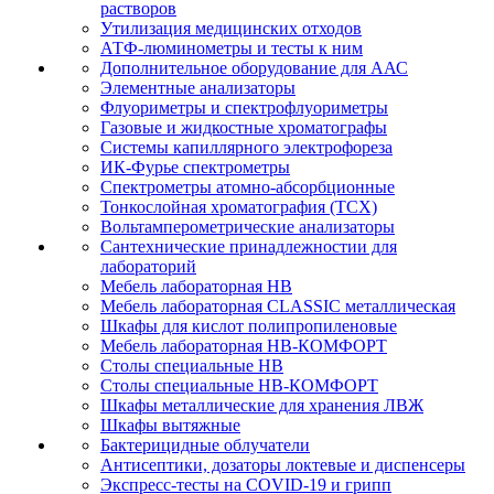
растворов
Утилизация медицинских отходов
АТФ-люминометры и тесты к ним
Дополнительное оборудование для ААС
Элементные анализаторы
Флуориметры и спектрофлуориметры
Газовые и жидкостные хроматографы
Системы капиллярного электрофореза
ИК-Фурье спектрометры
Спектрометры атомно-абсорбционные
Тонкослойная хроматография (ТСХ)
Вольтамперометрические анализаторы
Сантехнические принадлежностии для
лабораторий
Мебель лабораторная НВ
Мебель лабораторная CLASSIC металлическая
Шкафы для кислот полипропиленовые
Мебель лабораторная НВ-КОМФОРТ
Столы специальные НВ
Столы специальные НВ-КОМФОРТ
Шкафы металлические для хранения ЛВЖ
Шкафы вытяжные
Бактерицидные облучатели
Антисептики, дозаторы локтевые и диспенсеры
Экспресс-тесты на COVID-19 и грипп