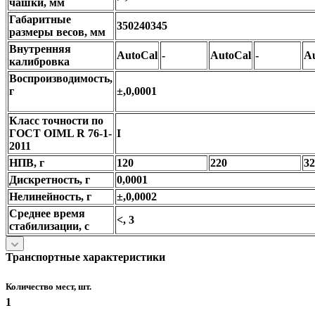
чашки, мм
Габаритные
350240345
размеры весов, мм
Внутренняя
AutoCal
-
AutoCal
-
A
калибровка
Воспроизводимость,
г
±,0,0001
Класс точности по
ГОСТ OIML R 76-1-
I
2011
НПВ, г
120
220
32
Дискретность, г
0,0001
Нелинейность, г
±,0,0002
Среднее время
<, 3
стабилизации, с
Транспортные характеристики
Количество мест, шт.
1