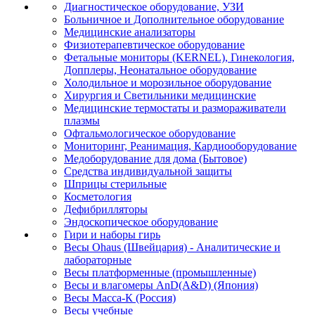
Диагностическое оборудование, УЗИ
Больничное и Дополнительное оборудование
Медицинские анализаторы
Физиотерапевтическое оборудование
Фетальные мониторы (KERNEL), Гинекология,
Допплеры, Неонатальное оборудование
Холодильное и морозильное оборудование
Хирургия и Светильники медицинские
Медицинские термостаты и размораживатели
плазмы
Офтальмологическое оборудование
Мониторинг, Реанимация, Кардиооборудование
Медоборудование для дома (Бытовое)
Средства индивидуальной защиты
Шприцы стерильные
Косметология
Дефибрилляторы
Эндоскопическое оборудование
Гири и наборы гирь
Весы Ohaus (Швейцария) - Аналитические и
лабораторные
Весы платформенные (промышленные)
Весы и влагомеры AnD(A&D) (Япония)
Весы Масса-К (Россия)
Весы учебные