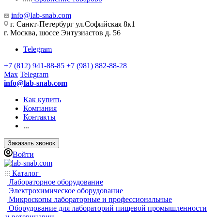
info@lab-snab.com
г. Санкт-Петербург ул.Софийская 8к1
г. Москва, шоссе Энтузиастов д. 56
Telegram
+7 (812) 941-88-85
+7 (981) 882-88-28
Max
Telegram
info@lab-snab.com
Как купить
Компания
Контакты
...
Заказать звонок
Войти
Каталог
Лабораторное оборудование
Электрохимическое оборудование
Микроскопы лабораторные и профессиональные
Оборудование для лабораторий пищевой промышленности
и ветеринарии