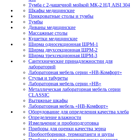
Тумба с 2-чашечной мойкой МК-2 НД AISI 304
Шкафы медицинские
Прикроватные столы и тумбы
Тумбы
Диваны медицинские
Массажные столы
Кушетки медицинские
Ширма односекционная ШРМ-1
Ширма двухсекционная ШРМ-2
Ширма трехсекционная ШРМ-3
Сантехнические принадлежностии для
лабораторий
Лабораторная мебель серии «НВ-Комфорт»
Стулья и табуреты
Лабораторная мебель серии «НВ»
Металлическая лабораторная мебель серии
CLASSIC
Вытяжные шкафы
Лабораторная мебель «НВ-Комфорт»
Оборудование для определения качества хлеба
Определение влажности
Измельчение и пробоподготовка
Приборы для оценки качества зерна
Пробоотборники, термоштанги и щупы
Приборы для определения числа падения