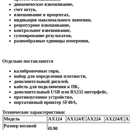
динамическое взвешивание,
счет штук,
взвешивание в процентах,
индикация максимального значения,
рецептурное взвешивание,
контрольное взвешивание,
суммирование результатов,
разнообразные единицы измерения,
Отдельно поставляются
калибровочные гири,
набор для определения плотности,
дополнительный дисплей,
кабель для подключения к ПК,
дополнительный USB или RS232 интерфейс,
противоугонное устройство,
портативный принтер SF40A,
Технические характеристики:
Модель
AX124
AX124/E
AX224
AX224/E
A
Размер весовой
Ø,90