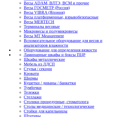
Весы ADAM, ВЛТЭ, BCM и прочие
Весы ГОСМЕТР (Россия)
Весы VIBRA (Япония)
Весы платформенные, взрывобезопасные
Весы MERTECH
Терминалы весовые
Микровесы и полумикровесы
Весы MT Measurement
Вспомогательное оборудование для весов и
анализаторов влажности
Оборудование для определения вязкости
Ламинарные шкафы и боксы ПЦР
Шкафы металлические
Мебель из ЛДСП
Стулья / секции
Кровати
Ширмы
Кушетки / диваны / банкетки
Тумбочки
Тележки
Стеллажи
Столики процедурные, стоматолога
Столы медицинские / технологические
Стойки для капельницы
Штативы