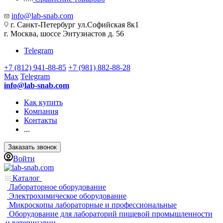
info@lab-snab.com
г. Санкт-Петербург ул.Софийская 8к1
г. Москва, шоссе Энтузиастов д. 56
Telegram
+7 (812) 941-88-85
+7 (981) 882-88-28
Max
Telegram
info@lab-snab.com
Как купить
Компания
Контакты
...
Заказать звонок
Войти
Каталог
Лабораторное оборудование
Электрохимическое оборудование
Микроскопы лабораторные и профессиональные
Оборудование для лабораторий пищевой промышленности
и ветеринарии