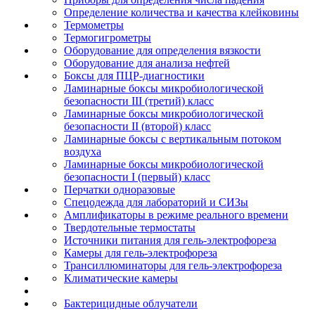
Определение количества и качества клейковины
Термометры
Термогигрометры
Оборудование для определения вязкости
Оборудование для анализа нефтей
Боксы для ПЦР-диагностики
Ламинарные боксы микробиологической
безопасности III (третий) класс
Ламинарные боксы микробиологической
безопасности II (второй) класс
Ламинарные боксы с вертикальным потоком
воздуха
Ламинарные боксы микробиологической
безопасности I (первый) класс
Перчатки одноразовые
Спецодежда для лабораторий и СИЗы
Амплификаторы в режиме реального времени
Твердотельные термостаты
Источники питания для гель-электрофореза
Камеры для гель-электрофореза
Трансиллюминаторы для гель-электрофореза
Климатические камеры
Бактерицидные облучатели