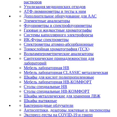
растворов
Утилизация медицинских отходов
АТФ-люминометры и тесты к ним
Дополнительное оборудование для ААС
Элементные анализаторы
Флуориметры и спектрофлуориметры
Газовые и жидкостные хроматографы
Системы капиллярного электрофореза
ИК-Фурье спектрометры
Спектрометры атомно-абсорбционные
Тонкослойная хроматография (ТСХ)
Вольтамперометрические анализаторы
Сантехнические принадлежностии для
лабораторий
Мебель лабораторная НВ
Мебель лабораторная CLASSIC металлическая
Шкафы для кислот полипропиленовые
Мебель лабораторная НВ-КОМФОРТ
Столы специальные НВ
Столы специальные НВ-КОМФОРТ
Шкафы металлические для хранения ЛВЖ
Шкафы вытяжные
Бактерицидные облучатели
Антисептики, дозаторы локтевые и диспенсеры
Экспресс-тесты на COVID-19 и грипп