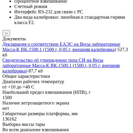
Процентное взвешивание
Счетный режим
Интерфейс RS-232 для связи с PC
Два вида калибровки: линейная и стандартная гирями
класса F2.
Документы
Декларация о соответствии ЕАЭС на Весы лабораторные
Масса-К ВК-1500.1 (1500 г, 0,05 г, внешняя калибровка)
527,3
кб
Свидетельство об утверждении типа СИ на Весы
лабораторные Масса-К ВК-1500.1 (1500 г, 0,05 г, внешняя
калибровка)
87,7 кб
Общие характеристики
Диапазон рабочих температур
от +10 до +40 С
Наибольший предел взвешивания (НПВ), г
1500
Наличие ветрозащитного экрана
нет
Габаритные размеры платформы, мм
136162
Выборка массы тары
Во всем диапазоне взвешивания