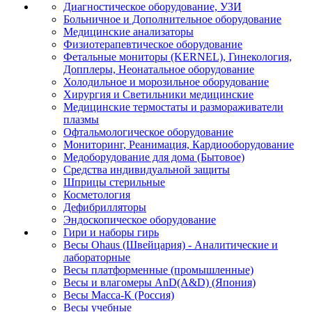
Диагностическое оборудование, УЗИ
Больничное и Дополнительное оборудование
Медицинские анализаторы
Физиотерапевтическое оборудование
Фетальные мониторы (KERNEL), Гинекология,
Допплеры, Неонатальное оборудование
Холодильное и морозильное оборудование
Хирургия и Светильники медицинские
Медицинские термостаты и размораживатели
плазмы
Офтальмологическое оборудование
Мониторинг, Реанимация, Кардиооборудование
Медоборудование для дома (Бытовое)
Средства индивидуальной защиты
Шприцы стерильные
Косметология
Дефибрилляторы
Эндоскопическое оборудование
Гири и наборы гирь
Весы Ohaus (Швейцария) - Аналитические и
лабораторные
Весы платформенные (промышленные)
Весы и влагомеры AnD(A&D) (Япония)
Весы Масса-К (Россия)
Весы учебные