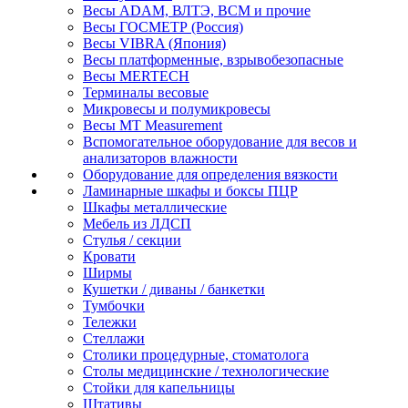
Весы ADAM, ВЛТЭ, BCM и прочие
Весы ГОСМЕТР (Россия)
Весы VIBRA (Япония)
Весы платформенные, взрывобезопасные
Весы MERTECH
Терминалы весовые
Микровесы и полумикровесы
Весы MT Measurement
Вспомогательное оборудование для весов и
анализаторов влажности
Оборудование для определения вязкости
Ламинарные шкафы и боксы ПЦР
Шкафы металлические
Мебель из ЛДСП
Стулья / секции
Кровати
Ширмы
Кушетки / диваны / банкетки
Тумбочки
Тележки
Стеллажи
Столики процедурные, стоматолога
Столы медицинские / технологические
Стойки для капельницы
Штативы