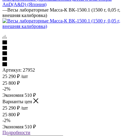
AnD(A&D) (Япония)
—
Весы лабораторные Масса-К ВК-1500.1 (1500 г, 0,05 г,
внешняя калибровка)
Артикул:
27952
25 290
₽
/шт
25 800
₽
-
2
%
Экономия
510
₽
Варианты цен
25 290
₽
/шт
25 800
₽
-
2
%
Экономия
510
₽
Подробности