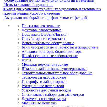
Оборудование для молекулярной биологии и генетики
Испытательное оборудование
Шкафы для хранения стерильных эндоскопов и стерильных
изделий медицинского назначения
Актуально для борьбы и профилактики инфекций
Плиты нагревательные
Дозаторы лабораторные
Продукция BioSan (Латвия)
Инкубаторы и термостаты
Вспомогательное оборудование
Бани лабораторные и Термостаты жидкостные
Аквадистилляторы, бидистилляторы
Шкафы сушильные лабораторные
Лупы
Мешалки верхнеприводные
Штативы лабораторные универсальные
Строительно-испытательное оборудование
Термометры лабораторные
Центрифуги лабораторные
Ротационные испарители
Устройства для сушки посуды
Специальные наборы для фотометров
Дозиметры и нитратомеры
Магнитные мешалки