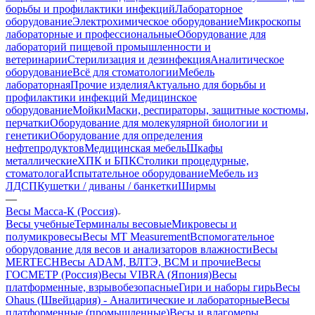
борьбы и профилактики инфекций
Лабораторное
оборудование
Электрохимическое оборудование
Микроскопы
лабораторные и профессиональные
Оборудование для
лабораторий пищевой промышленности и
ветеринарии
Стерилизация и дезинфекция
Аналитическое
оборудование
Всё для стоматологии
Мебель
лабораторная
Прочие изделия
Актуально для борьбы и
профилактики инфекций
Медицинское
оборудование
Мойки
Маски, респираторы, защитные костюмы,
перчатки
Оборудование для молекулярной биологии и
генетики
Оборудование для определения
нефтепродуктов
Медицинская мебель
Шкафы
металлические
ХПК и БПК
Столики процедурные,
стоматолога
Испытательное оборудование
Мебель из
ЛДСП
Кушетки / диваны / банкетки
Ширмы
—
Весы Масса-К (Россия)
Весы учебные
Терминалы весовые
Микровесы и
полумикровесы
Весы MT Measurement
Вспомогательное
оборудование для весов и анализаторов влажности
Весы
MERTECH
Весы ADAM, ВЛТЭ, BCM и прочие
Весы
ГОСМЕТР (Россия)
Весы VIBRA (Япония)
Весы
платформенные, взрывобезопасные
Гири и наборы гирь
Весы
Ohaus (Швейцария) - Аналитические и лабораторные
Весы
платформенные (промышленные)
Весы и влагомеры