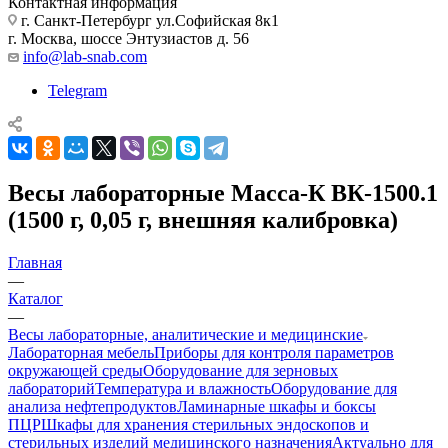
Контактная информация
г. Санкт-Петербург ул.Софийская 8к1
г. Москва, шоссе Энтузиастов д. 56
info@lab-snab.com
Telegram
Весы лабораторные Масса-К ВК-1500.1
(1500 г, 0,05 г, внешняя калибровка)
Главная
—
Каталог
—
Весы лабораторные, аналитические и медицинские
Лабораторная мебель
Приборы для контроля параметров
окружающей среды
Оборудование для зерновых
лабораторий
Температура и влажность
Оборудование для
анализа нефтепродуктов
Ламинарные шкафы и боксы
ПЦР
Шкафы для хранения стерильных эндоскопов и
стерильных изделий медицинского назначения
Актуально для