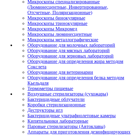
Микроскопы специализированные
(Люминесцентные, Инвертированные,
Отсчетные, Поляризационные)
Микроскопы бинокулярные
Микроскопы тринокулярные
Микроскопы Микромед
Микроскопы люминесцентные
Микроскопы металлографические
Оборудование для молочных лабораторий
Оборудование для мясных лабораторий
Оборудование для зерновых лабораторий
Оборудование для определения жира методом
Сокслета
Оборудование для ветеринарии
Оборудование для определения белка методом
Кьельдаля
Термометры пищевые
Воздушные стерилизаторы (сухожары)
Бактерицидные облучатели
Коробки стерилизационные
Деструкторы игл
Бактерицидные ультрафиолетовые камеры
Кипятильники лабораторные
Паровые стерилизаторы (Автоклавы)
Аппараты для приготовления дезинфицирующих