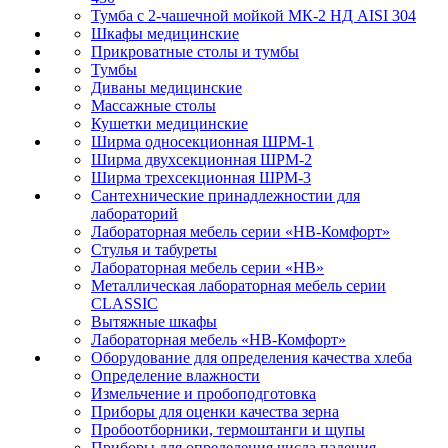
Тумба с 2-чашечной мойкой МК-2 НД AISI 304
Шкафы медицинские
Прикроватные столы и тумбы
Тумбы
Диваны медицинские
Массажные столы
Кушетки медицинские
Ширма односекционная ШРМ-1
Ширма двухсекционная ШРМ-2
Ширма трехсекционная ШРМ-3
Сантехнические принадлежностии для
лабораторий
Лабораторная мебель серии «НВ-Комфорт»
Стулья и табуреты
Лабораторная мебель серии «НВ»
Металлическая лабораторная мебель серии
CLASSIC
Вытяжные шкафы
Лабораторная мебель «НВ-Комфорт»
Оборудование для определения качества хлеба
Определение влажности
Измельчение и пробоподготовка
Приборы для оценки качества зерна
Пробоотборники, термоштанги и щупы
Приборы для определения числа падения