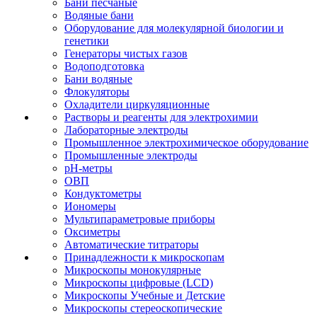
Бани песчаные
Водяные бани
Оборудование для молекулярной биологии и
генетики
Генераторы чистых газов
Водоподготовка
Бани водяные
Флокуляторы
Охладители циркуляционные
Растворы и реагенты для электрохимии
Лабораторные электроды
Промышленное электрохимическое оборудование
Промышленные электроды
pH-метры
ОВП
Кондуктометры
Иономеры
Мультипараметровые приборы
Оксиметры
Автоматические титраторы
Принадлежности к микроскопам
Микроскопы монокулярные
Микроскопы цифровые (LCD)
Микроскопы Учебные и Детские
Микроскопы стереоскопические