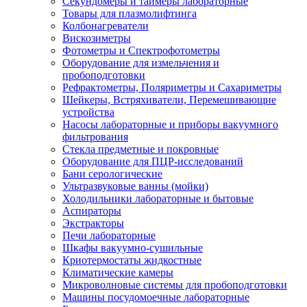
Секундомеры и таймеры лабораторные
Товары для плазмолифтинга
Колбонагреватели
Вискозиметры
Фотометры и Спектрофотометры
Оборудование для измельчения и
пробоподготовки
Рефрактометры, Поляриметры и Сахариметры
Шейкеры, Встряхиватели, Перемешивающие
устройства
Насосы лабораторные и приборы вакуумного
фильтрования
Стекла предметные и покровные
Оборудование для ПЦР-исследований
Бани серологические
Ультразвуковые ванны (мойки)
Холодильники лабораторные и бытовые
Аспираторы
Экстракторы
Печи лабораторные
Шкафы вакуумно-сушильные
Криотермостаты жидкостные
Климатические камеры
Микроволновые системы для пробоподготовки
Машины посудомоечные лабораторные