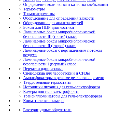
Определение количества и качества клейковины
Термометры
Термогигрометры
Оборудование для определения вязкости
Оборудование для анализа нефтей
Боксы для ПЦР-диагностики
Ламинарные боксы микробиологической
безопасности III (третий) класс
Ламинарные боксы микробиологической
безопасности II (второй) класс
Ламинарные боксы с вертикальным потоком
воздуха
Ламинарные боксы микробиологической
безопасности I (первый) класс
Перчатки одноразовые
Спецодежда для лабораторий и СИЗы
Амплификаторы в режиме реального времени
Твердотельные термостаты
Источники питания для гель-электрофореза
Камеры для гель-электрофореза
Трансиллюминаторы для гель-электрофореза
Климатические камеры
Бактерицидные облучатели