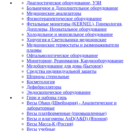
Диагностическое оборудование, УЗИ
Больничное и Дополнительное оборудование
Медицинские анализаторы
Физиотерапевтическое оборудование
Фетальные мониторы (KERNEL), Гинекология,
Допплеры, Неонатальное оборудование
Холодильное и морозильное оборудование
Хирургия и Светильники медицинские
Медицинские термостаты и размораживатели
плазмы
Офтальмологическое оборудование
Мониторинг, Реанимация, Кардиооборудование
Медоборудование для дома (Бытовое)
Средства индивидуальной защиты
Шприцы стерильные
Косметология
Дефибрилляторы
Эндоскопическое оборудование
Гири и наборы гирь
Весы Ohaus (Швейцария) - Аналитические и
лабораторные
Весы платформенные (промышленные)
Весы и влагомеры AnD(A&D) (Япония)
Весы Масса-К (Россия)
Весы учебные