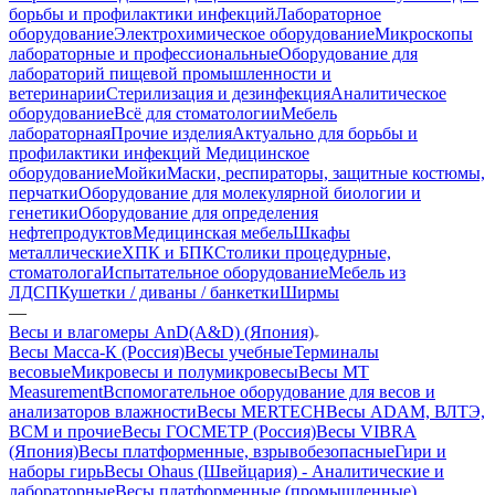
борьбы и профилактики инфекций
Лабораторное
оборудование
Электрохимическое оборудование
Микроскопы
лабораторные и профессиональные
Оборудование для
лабораторий пищевой промышленности и
ветеринарии
Стерилизация и дезинфекция
Аналитическое
оборудование
Всё для стоматологии
Мебель
лабораторная
Прочие изделия
Актуально для борьбы и
профилактики инфекций
Медицинское
оборудование
Мойки
Маски, респираторы, защитные костюмы,
перчатки
Оборудование для молекулярной биологии и
генетики
Оборудование для определения
нефтепродуктов
Медицинская мебель
Шкафы
металлические
ХПК и БПК
Столики процедурные,
стоматолога
Испытательное оборудование
Мебель из
ЛДСП
Кушетки / диваны / банкетки
Ширмы
—
Весы и влагомеры AnD(A&D) (Япония)
Весы Масса-К (Россия)
Весы учебные
Терминалы
весовые
Микровесы и полумикровесы
Весы MT
Measurement
Вспомогательное оборудование для весов и
анализаторов влажности
Весы MERTECH
Весы ADAM, ВЛТЭ,
BCM и прочие
Весы ГОСМЕТР (Россия)
Весы VIBRA
(Япония)
Весы платформенные, взрывобезопасные
Гири и
наборы гирь
Весы Ohaus (Швейцария) - Аналитические и
лабораторные
Весы платформенные (промышленные)