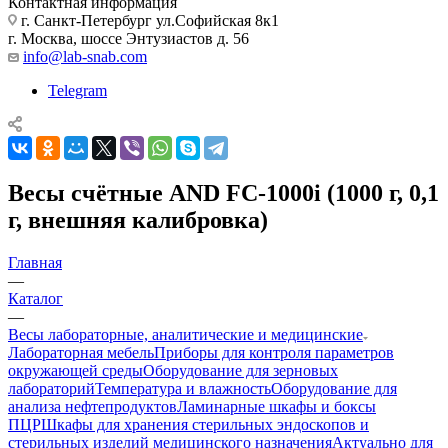
Контактная информация
г. Санкт-Петербург ул.Софийская 8к1
г. Москва, шоссе Энтузиастов д. 56
info@lab-snab.com
Telegram
Весы счётные AND FC-1000i (1000 г, 0,1
г, внешняя калибровка)
Главная
—
Каталог
—
Весы лабораторные, аналитические и медицинские
Лабораторная мебель
Приборы для контроля параметров
окружающей среды
Оборудование для зерновых
лабораторий
Температура и влажность
Оборудование для
анализа нефтепродуктов
Ламинарные шкафы и боксы
ПЦР
Шкафы для хранения стерильных эндоскопов и
стерильных изделий медицинского назначения
Актуально для