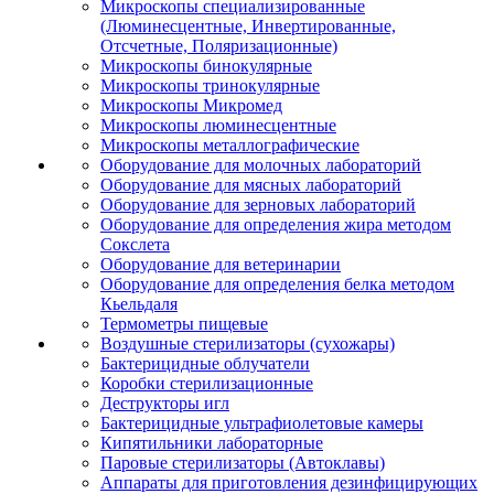
Микроскопы специализированные
(Люминесцентные, Инвертированные,
Отсчетные, Поляризационные)
Микроскопы бинокулярные
Микроскопы тринокулярные
Микроскопы Микромед
Микроскопы люминесцентные
Микроскопы металлографические
Оборудование для молочных лабораторий
Оборудование для мясных лабораторий
Оборудование для зерновых лабораторий
Оборудование для определения жира методом
Сокслета
Оборудование для ветеринарии
Оборудование для определения белка методом
Кьельдаля
Термометры пищевые
Воздушные стерилизаторы (сухожары)
Бактерицидные облучатели
Коробки стерилизационные
Деструкторы игл
Бактерицидные ультрафиолетовые камеры
Кипятильники лабораторные
Паровые стерилизаторы (Автоклавы)
Аппараты для приготовления дезинфицирующих