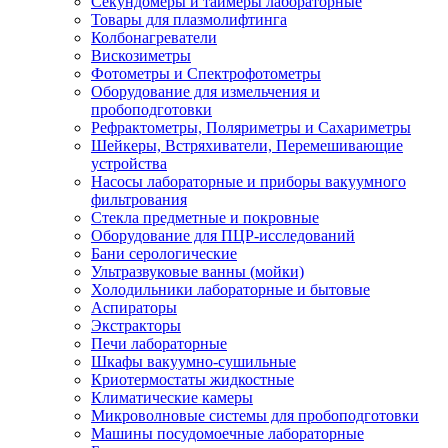
Секундомеры и таймеры лабораторные
Товары для плазмолифтинга
Колбонагреватели
Вискозиметры
Фотометры и Спектрофотометры
Оборудование для измельчения и
пробоподготовки
Рефрактометры, Поляриметры и Сахариметры
Шейкеры, Встряхиватели, Перемешивающие
устройства
Насосы лабораторные и приборы вакуумного
фильтрования
Стекла предметные и покровные
Оборудование для ПЦР-исследований
Бани серологические
Ультразвуковые ванны (мойки)
Холодильники лабораторные и бытовые
Аспираторы
Экстракторы
Печи лабораторные
Шкафы вакуумно-сушильные
Криотермостаты жидкостные
Климатические камеры
Микроволновые системы для пробоподготовки
Машины посудомоечные лабораторные