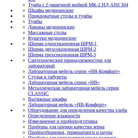
Тумба с 2-чашечной мойкой МК-2 НД AISI 304
Шкафы медицинские
Прикроватные столы и тумбы
Тумбы
Диваны медицинские
Массажные столы
Кушетки медицинские
Ширма односекционная ШРМ-1
Ширма двухсекционная ШРМ-2
Ширма трехсекционная ШРМ-3
Сантехнические принадлежностии для
лабораторий
Лабораторная мебель серии «НВ-Комфорт»
Стулья и табуреты
Лабораторная мебель серии «НВ»
Металлическая лабораторная мебель серии
CLASSIC
Вытяжные шкафы
Лабораторная мебель «НВ-Комфорт»
Оборудование для определения качества хлеба
Определение влажности
Измельчение и пробоподготовка
Приборы для оценки качества зерна
Пробоотборники, термоштанги и щупы
Приборы для определения числа падения