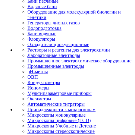
Бани песчаные
Водяные бани
Оборудование для молекулярной биологии и
генетики
Генераторы чистых газов
Водоподготовка
Бани водяные
Флокуляторы
Охладители циркуляционные
Растворы и реагенты для электрохимии
Лабораторные электроды
Промышленное электрохимическое оборудование
Промышленные электроды
pH-метры
ОВП
Кондуктометры
Иономеры
Мультипараметровые приборы
Оксиметры
Автоматические титраторы
Принадлежности к микроскопам
Микроскопы монокулярные
Микроскопы цифровые (LCD)
Микроскопы Учебные и Детские
Микроскопы стереоскопические