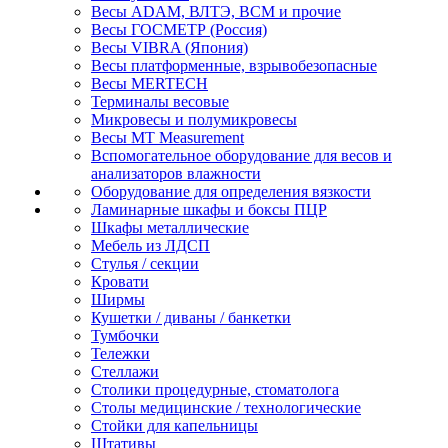
Весы ADAM, ВЛТЭ, BCM и прочие
Весы ГОСМЕТР (Россия)
Весы VIBRA (Япония)
Весы платформенные, взрывобезопасные
Весы MERTECH
Терминалы весовые
Микровесы и полумикровесы
Весы MT Measurement
Вспомогательное оборудование для весов и
анализаторов влажности
Оборудование для определения вязкости
Ламинарные шкафы и боксы ПЦР
Шкафы металлические
Мебель из ЛДСП
Стулья / секции
Кровати
Ширмы
Кушетки / диваны / банкетки
Тумбочки
Тележки
Стеллажи
Столики процедурные, стоматолога
Столы медицинские / технологические
Стойки для капельницы
Штативы