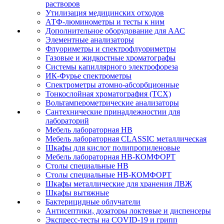
растворов
Утилизация медицинских отходов
АТФ-люминометры и тесты к ним
Дополнительное оборудование для ААС
Элементные анализаторы
Флуориметры и спектрофлуориметры
Газовые и жидкостные хроматографы
Системы капиллярного электрофореза
ИК-Фурье спектрометры
Спектрометры атомно-абсорбционные
Тонкослойная хроматография (ТСХ)
Вольтамперометрические анализаторы
Сантехнические принадлежностии для
лабораторий
Мебель лабораторная НВ
Мебель лабораторная CLASSIC металлическая
Шкафы для кислот полипропиленовые
Мебель лабораторная НВ-КОМФОРТ
Столы специальные НВ
Столы специальные НВ-КОМФОРТ
Шкафы металлические для хранения ЛВЖ
Шкафы вытяжные
Бактерицидные облучатели
Антисептики, дозаторы локтевые и диспенсеры
Экспресс-тесты на COVID-19 и грипп