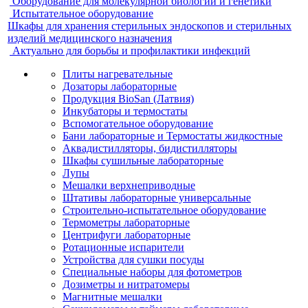
Оборудование для молекулярной биологии и генетики
Испытательное оборудование
Шкафы для хранения стерильных эндоскопов и стерильных
изделий медицинского назначения
Актуально для борьбы и профилактики инфекций
Плиты нагревательные
Дозаторы лабораторные
Продукция BioSan (Латвия)
Инкубаторы и термостаты
Вспомогательное оборудование
Бани лабораторные и Термостаты жидкостные
Аквадистилляторы, бидистилляторы
Шкафы сушильные лабораторные
Лупы
Мешалки верхнеприводные
Штативы лабораторные универсальные
Строительно-испытательное оборудование
Термометры лабораторные
Центрифуги лабораторные
Ротационные испарители
Устройства для сушки посуды
Специальные наборы для фотометров
Дозиметры и нитратомеры
Магнитные мешалки