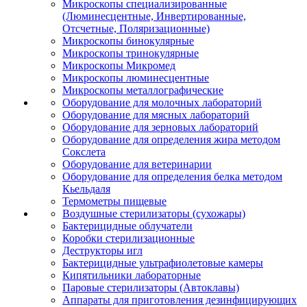
Микроскопы специализированные
(Люминесцентные, Инвертированные,
Отсчетные, Поляризационные)
Микроскопы бинокулярные
Микроскопы тринокулярные
Микроскопы Микромед
Микроскопы люминесцентные
Микроскопы металлографические
Оборудование для молочных лабораторий
Оборудование для мясных лабораторий
Оборудование для зерновых лабораторий
Оборудование для определения жира методом
Сокслета
Оборудование для ветеринарии
Оборудование для определения белка методом
Кьельдаля
Термометры пищевые
Воздушные стерилизаторы (сухожары)
Бактерицидные облучатели
Коробки стерилизационные
Деструкторы игл
Бактерицидные ультрафиолетовые камеры
Кипятильники лабораторные
Паровые стерилизаторы (Автоклавы)
Аппараты для приготовления дезинфицирующих