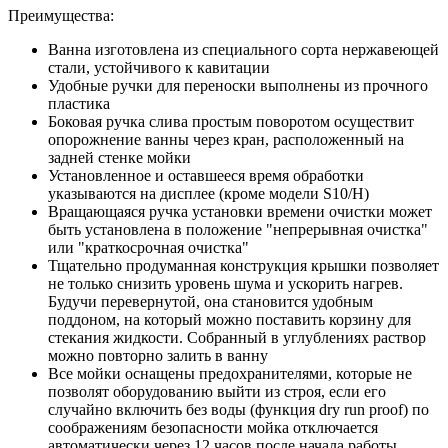
Преимущества:
Ванна изготовлена из специального сорта нержавеющей
стали, устойчивого к кавитации
Удобные ручки для переноски выполнены из прочного
пластика
Боковая ручка слива простым поворотом осуществит
опорожнение ванны через кран, расположенный на
задней стенке мойки
Установленное и оставшееся время обработки
указываются на дисплее (кроме модели S10/H)
Вращающаяся ручка установки времени очистки может
быть установлена в положение "непрерывная очистка"
или "краткосрочная очистка"
Тщательно продуманная конструкция крышки позволяет
не только снизить уровень шума и ускорить нагрев.
Будучи перевернутой, она становится удобным
поддоном, на который можно поставить корзину для
стекания жидкости. Собранный в углублениях раствор
можно повторно залить в ванну
Все мойки оснащены предохранителями, которые не
позволят оборудованию выйти из строя, если его
случайно включить без воды (функция dry run proof) по
соображениям безопасности мойка отключается
автоматически через 12 часов после начала работы.