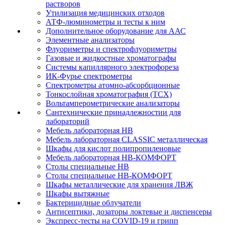
растворов
Утилизация медицинских отходов
АТФ-люминометры и тесты к ним
Дополнительное оборудование для ААС
Элементные анализаторы
Флуориметры и спектрофлуориметры
Газовые и жидкостные хроматографы
Системы капиллярного электрофореза
ИК-Фурье спектрометры
Спектрометры атомно-абсорбционные
Тонкослойная хроматография (ТСХ)
Вольтамперометрические анализаторы
Сантехнические принадлежностии для
лабораторий
Мебель лабораторная НВ
Мебель лабораторная CLASSIC металлическая
Шкафы для кислот полипропиленовые
Мебель лабораторная НВ-КОМФОРТ
Столы специальные НВ
Столы специальные НВ-КОМФОРТ
Шкафы металлические для хранения ЛВЖ
Шкафы вытяжные
Бактерицидные облучатели
Антисептики, дозаторы локтевые и диспенсеры
Экспресс-тесты на COVID-19 и грипп