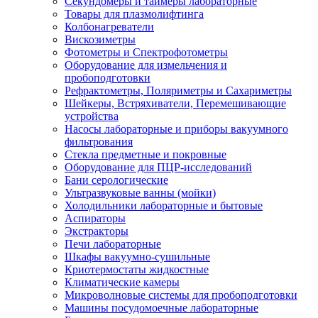
Секундомеры и таймеры лабораторные
Товары для плазмолифтинга
Колбонагреватели
Вискозиметры
Фотометры и Спектрофотометры
Оборудование для измельчения и
пробоподготовки
Рефрактометры, Поляриметры и Сахариметры
Шейкеры, Встряхиватели, Перемешивающие
устройства
Насосы лабораторные и приборы вакуумного
фильтрования
Стекла предметные и покровные
Оборудование для ПЦР-исследований
Бани серологические
Ультразвуковые ванны (мойки)
Холодильники лабораторные и бытовые
Аспираторы
Экстракторы
Печи лабораторные
Шкафы вакуумно-сушильные
Криотермостаты жидкостные
Климатические камеры
Микроволновые системы для пробоподготовки
Машины посудомоечные лабораторные