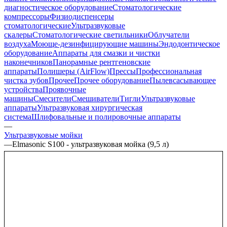
диагностическое оборудование
Стоматологические
компрессоры
Физиодиспенсеры
стоматологические
Ультразвуковые
скалеры
Стоматологические светильники
Облучатели
воздуха
Моюще-дезинфицирующие машины
Эндодонтическое
оборудование
Аппараты для смазки и чистки
наконечников
Панорамные рентгеновские
аппараты
Полишеры (AirFlow)
Прессы
Профессиональная
чистка зубов
Прочее
Прочее оборудование
Пылевсасывающее
устройства
Проявочные
машины
Смесители
Смешиватели
Тигли
Ультразвуковые
аппараты
Ультразвуковая хирургическая
система
Шлифовальные и полировочные аппараты
—
Ультразвуковые мойки
—
Elmasonic S100 - ультразвуковая мойка (9,5 л)