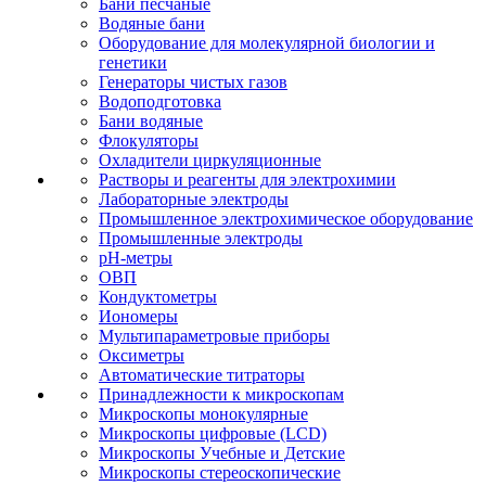
Бани песчаные
Водяные бани
Оборудование для молекулярной биологии и
генетики
Генераторы чистых газов
Водоподготовка
Бани водяные
Флокуляторы
Охладители циркуляционные
Растворы и реагенты для электрохимии
Лабораторные электроды
Промышленное электрохимическое оборудование
Промышленные электроды
pH-метры
ОВП
Кондуктометры
Иономеры
Мультипараметровые приборы
Оксиметры
Автоматические титраторы
Принадлежности к микроскопам
Микроскопы монокулярные
Микроскопы цифровые (LCD)
Микроскопы Учебные и Детские
Микроскопы стереоскопические