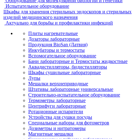
Оборудование для молекулярной биологии и генетики
Испытательное оборудование
Шкафы для хранения стерильных эндоскопов и стерильных
изделий медицинского назначения
Актуально для борьбы и профилактики инфекций
Плиты нагревательные
Дозаторы лабораторные
Продукция BioSan (Латвия)
Инкубаторы и термостаты
Вспомогательное оборудование
Бани лабораторные и Термостаты жидкостные
Аквадистилляторы, бидистилляторы
Шкафы сушильные лабораторные
Лупы
Мешалки верхнеприводные
Штативы лабораторные универсальные
Строительно-испытательное оборудование
Термометры лабораторные
Центрифуги лабораторные
Ротационные испарители
Устройства для сушки посуды
Специальные наборы для фотометров
Дозиметры и нитратомеры
Магнитные мешалки