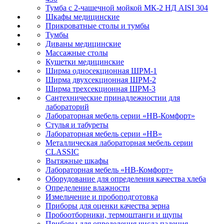
Тумба с 2-чашечной мойкой МК-2 НД AISI 304
Шкафы медицинские
Прикроватные столы и тумбы
Тумбы
Диваны медицинские
Массажные столы
Кушетки медицинские
Ширма односекционная ШРМ-1
Ширма двухсекционная ШРМ-2
Ширма трехсекционная ШРМ-3
Сантехнические принадлежностии для
лабораторий
Лабораторная мебель серии «НВ-Комфорт»
Стулья и табуреты
Лабораторная мебель серии «НВ»
Металлическая лабораторная мебель серии
CLASSIC
Вытяжные шкафы
Лабораторная мебель «НВ-Комфорт»
Оборудование для определения качества хлеба
Определение влажности
Измельчение и пробоподготовка
Приборы для оценки качества зерна
Пробоотборники, термоштанги и щупы
Приборы для определения числа падения