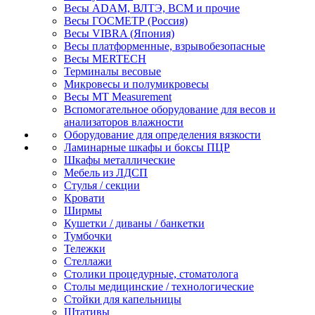
Весы ADAM, ВЛТЭ, BCM и прочие
Весы ГОСМЕТР (Россия)
Весы VIBRA (Япония)
Весы платформенные, взрывобезопасные
Весы MERTECH
Терминалы весовые
Микровесы и полумикровесы
Весы MT Measurement
Вспомогательное оборудование для весов и
анализаторов влажности
Оборудование для определения вязкости
Ламинарные шкафы и боксы ПЦР
Шкафы металлические
Мебель из ЛДСП
Стулья / секции
Кровати
Ширмы
Кушетки / диваны / банкетки
Тумбочки
Тележки
Стеллажи
Столики процедурные, стоматолога
Столы медицинские / технологические
Стойки для капельницы
Штативы