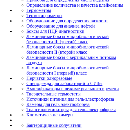
Определение количества и качества клейковины
Термометры
Термогигрометры
Оборудование для определения вязкости
Оборудование для анализа нефтей
Боксы для ПЦР-диагностики
Ламинарные боксы микробиологической
безопасности III (третий) класс
Ламинарные боксы микробиологической
безопасности II (второй) класс
Ламинарные боксы с вертикальным потоком
воздуха
Ламинарные боксы микробиологической
безопасности I (первый) класс
Перчатки одноразовые
Спецодежда для лабораторий и СИЗы
Амплификаторы в режиме реального времени
Твердотельные термостаты
Источники питания для гель-электрофореза
Камеры для гель-электрофореза
Трансиллюминаторы для гель-электрофореза
Климатические камеры
Бактерицидные облучатели