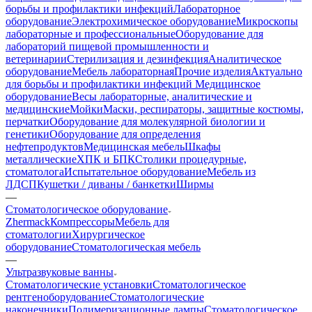
борьбы и профилактики инфекций
Лабораторное
оборудование
Электрохимическое оборудование
Микроскопы
лабораторные и профессиональные
Оборудование для
лабораторий пищевой промышленности и
ветеринарии
Стерилизация и дезинфекция
Аналитическое
оборудование
Мебель лабораторная
Прочие изделия
Актуально
для борьбы и профилактики инфекций
Медицинское
оборудование
Весы лабораторные, аналитические и
медицинские
Мойки
Маски, респираторы, защитные костюмы,
перчатки
Оборудование для молекулярной биологии и
генетики
Оборудование для определения
нефтепродуктов
Медицинская мебель
Шкафы
металлические
ХПК и БПК
Столики процедурные,
стоматолога
Испытательное оборудование
Мебель из
ЛДСП
Кушетки / диваны / банкетки
Ширмы
—
Стоматологическое оборудование
Zhermack
Компрессоры
Мебель для
стоматологии
Хирургическое
оборудование
Стоматологическая мебель
—
Ультразвуковые ванны
Стоматологические установки
Стоматологическое
рентгеноборудование
Стоматологические
наконечники
Полимеризационные лампы
Стоматологическое