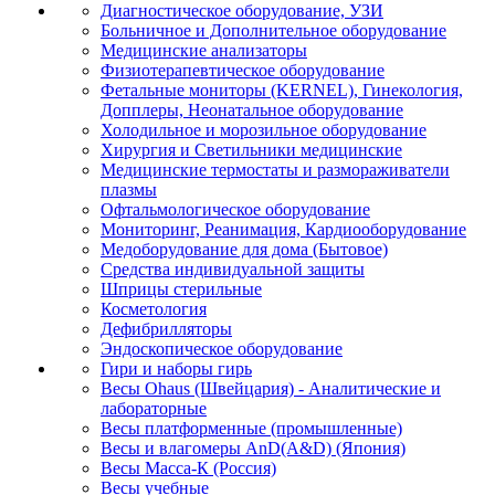
Диагностическое оборудование, УЗИ
Больничное и Дополнительное оборудование
Медицинские анализаторы
Физиотерапевтическое оборудование
Фетальные мониторы (KERNEL), Гинекология,
Допплеры, Неонатальное оборудование
Холодильное и морозильное оборудование
Хирургия и Светильники медицинские
Медицинские термостаты и размораживатели
плазмы
Офтальмологическое оборудование
Мониторинг, Реанимация, Кардиооборудование
Медоборудование для дома (Бытовое)
Средства индивидуальной защиты
Шприцы стерильные
Косметология
Дефибрилляторы
Эндоскопическое оборудование
Гири и наборы гирь
Весы Ohaus (Швейцария) - Аналитические и
лабораторные
Весы платформенные (промышленные)
Весы и влагомеры AnD(A&D) (Япония)
Весы Масса-К (Россия)
Весы учебные