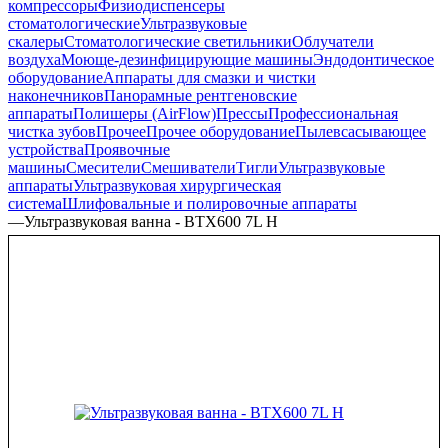
компрессоры
Физиодиспенсеры
стоматологические
Ультразвуковые
скалеры
Стоматологические светильники
Облучатели
воздуха
Моюще-дезинфицирующие машины
Эндодонтическое
оборудование
Аппараты для смазки и чистки
наконечников
Панорамные рентгеновские
аппараты
Полишеры (AirFlow)
Прессы
Профессиональная
чистка зубов
Прочее
Прочее оборудование
Пылевсасывающее
устройства
Проявочные
машины
Смесители
Смешиватели
Тигли
Ультразвуковые
аппараты
Ультразвуковая хирургическая
система
Шлифовальные и полировочные аппараты
—
Ультразвуковая ванна - BTX600 7L H