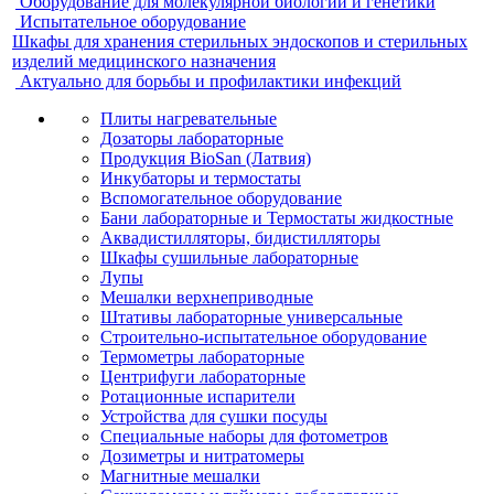
Оборудование для молекулярной биологии и генетики
Испытательное оборудование
Шкафы для хранения стерильных эндоскопов и стерильных
изделий медицинского назначения
Актуально для борьбы и профилактики инфекций
Плиты нагревательные
Дозаторы лабораторные
Продукция BioSan (Латвия)
Инкубаторы и термостаты
Вспомогательное оборудование
Бани лабораторные и Термостаты жидкостные
Аквадистилляторы, бидистилляторы
Шкафы сушильные лабораторные
Лупы
Мешалки верхнеприводные
Штативы лабораторные универсальные
Строительно-испытательное оборудование
Термометры лабораторные
Центрифуги лабораторные
Ротационные испарители
Устройства для сушки посуды
Специальные наборы для фотометров
Дозиметры и нитратомеры
Магнитные мешалки