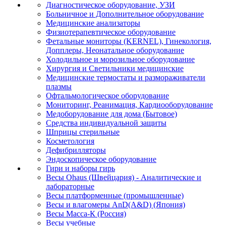
Диагностическое оборудование, УЗИ
Больничное и Дополнительное оборудование
Медицинские анализаторы
Физиотерапевтическое оборудование
Фетальные мониторы (KERNEL), Гинекология,
Допплеры, Неонатальное оборудование
Холодильное и морозильное оборудование
Хирургия и Светильники медицинские
Медицинские термостаты и размораживатели
плазмы
Офтальмологическое оборудование
Мониторинг, Реанимация, Кардиооборудование
Медоборудование для дома (Бытовое)
Средства индивидуальной защиты
Шприцы стерильные
Косметология
Дефибрилляторы
Эндоскопическое оборудование
Гири и наборы гирь
Весы Ohaus (Швейцария) - Аналитические и
лабораторные
Весы платформенные (промышленные)
Весы и влагомеры AnD(A&D) (Япония)
Весы Масса-К (Россия)
Весы учебные