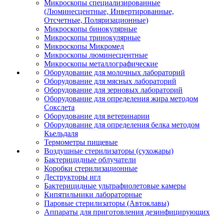
Микроскопы специализированные
(Люминесцентные, Инвертированные,
Отсчетные, Поляризационные)
Микроскопы бинокулярные
Микроскопы тринокулярные
Микроскопы Микромед
Микроскопы люминесцентные
Микроскопы металлографические
Оборудование для молочных лабораторий
Оборудование для мясных лабораторий
Оборудование для зерновых лабораторий
Оборудование для определения жира методом
Сокслета
Оборудование для ветеринарии
Оборудование для определения белка методом
Кьельдаля
Термометры пищевые
Воздушные стерилизаторы (сухожары)
Бактерицидные облучатели
Коробки стерилизационные
Деструкторы игл
Бактерицидные ультрафиолетовые камеры
Кипятильники лабораторные
Паровые стерилизаторы (Автоклавы)
Аппараты для приготовления дезинфицирующих