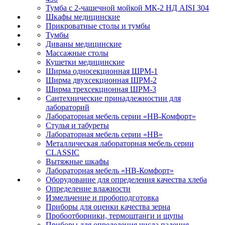
Тумба с 2-чашечной мойкой МК-2 НД AISI 304
Шкафы медицинские
Прикроватные столы и тумбы
Тумбы
Диваны медицинские
Массажные столы
Кушетки медицинские
Ширма односекционная ШРМ-1
Ширма двухсекционная ШРМ-2
Ширма трехсекционная ШРМ-3
Сантехнические принадлежностии для
лабораторий
Лабораторная мебель серии «НВ-Комфорт»
Стулья и табуреты
Лабораторная мебель серии «НВ»
Металлическая лабораторная мебель серии
CLASSIC
Вытяжные шкафы
Лабораторная мебель «НВ-Комфорт»
Оборудование для определения качества хлеба
Определение влажности
Измельчение и пробоподготовка
Приборы для оценки качества зерна
Пробоотборники, термоштанги и щупы
Приборы для определения числа падения