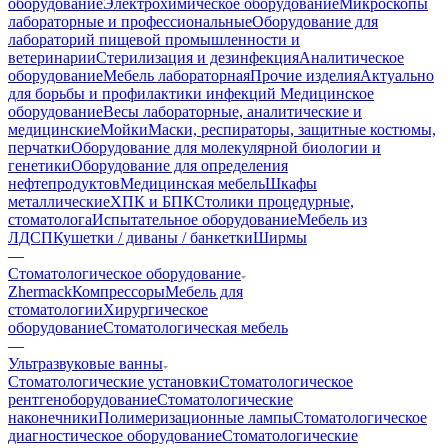
оборудование
Электрохимическое оборудование
Микроскопы
лабораторные и профессиональные
Оборудование для
лабораторий пищевой промышленности и
ветеринарии
Стерилизация и дезинфекция
Аналитическое
оборудование
Мебель лабораторная
Прочие изделия
Актуально
для борьбы и профилактики инфекций
Медицинское
оборудование
Весы лабораторные, аналитические и
медицинские
Мойки
Маски, респираторы, защитные костюмы,
перчатки
Оборудование для молекулярной биологии и
генетики
Оборудование для определения
нефтепродуктов
Медицинская мебель
Шкафы
металлические
ХПК и БПК
Столики процедурные,
стоматолога
Испытательное оборудование
Мебель из
ЛДСП
Кушетки / диваны / банкетки
Ширмы
—
Стоматологическое оборудование
Zhermack
Компрессоры
Мебель для
стоматологии
Хирургическое
оборудование
Стоматологическая мебель
—
Ультразвуковые ванны
Стоматологические установки
Стоматологическое
рентгеноборудование
Стоматологические
наконечники
Полимеризационные лампы
Стоматологическое
диагностическое оборудование
Стоматологические