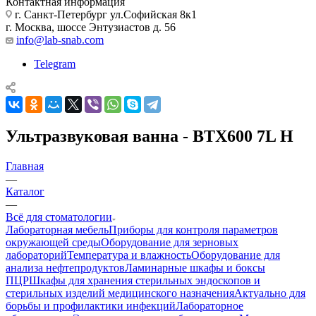
Контактная информация
г. Санкт-Петербург ул.Софийская 8к1
г. Москва, шоссе Энтузиастов д. 56
info@lab-snab.com
Telegram
Ультразвуковая ванна - BTX600 7L H
Главная
—
Каталог
—
Всё для стоматологии
Лабораторная мебель
Приборы для контроля параметров
окружающей среды
Оборудование для зерновых
лабораторий
Температура и влажность
Оборудование для
анализа нефтепродуктов
Ламинарные шкафы и боксы
ПЦР
Шкафы для хранения стерильных эндоскопов и
стерильных изделий медицинского назначения
Актуально для
борьбы и профилактики инфекций
Лабораторное