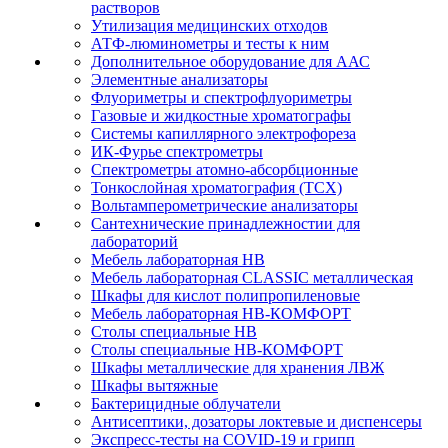
растворов
Утилизация медицинских отходов
АТФ-люминометры и тесты к ним
Дополнительное оборудование для ААС
Элементные анализаторы
Флуориметры и спектрофлуориметры
Газовые и жидкостные хроматографы
Системы капиллярного электрофореза
ИК-Фурье спектрометры
Спектрометры атомно-абсорбционные
Тонкослойная хроматография (ТСХ)
Вольтамперометрические анализаторы
Сантехнические принадлежностии для
лабораторий
Мебель лабораторная НВ
Мебель лабораторная CLASSIC металлическая
Шкафы для кислот полипропиленовые
Мебель лабораторная НВ-КОМФОРТ
Столы специальные НВ
Столы специальные НВ-КОМФОРТ
Шкафы металлические для хранения ЛВЖ
Шкафы вытяжные
Бактерицидные облучатели
Антисептики, дозаторы локтевые и диспенсеры
Экспресс-тесты на COVID-19 и грипп