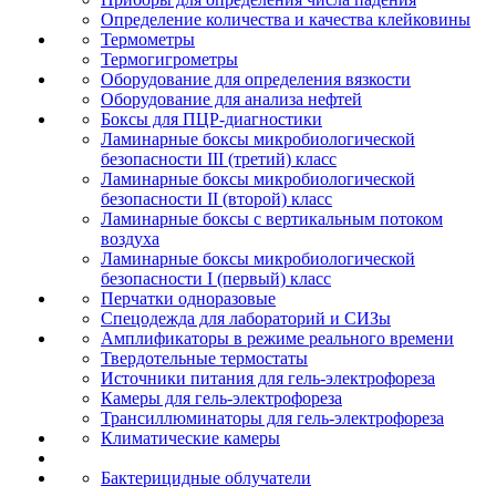
Определение количества и качества клейковины
Термометры
Термогигрометры
Оборудование для определения вязкости
Оборудование для анализа нефтей
Боксы для ПЦР-диагностики
Ламинарные боксы микробиологической
безопасности III (третий) класс
Ламинарные боксы микробиологической
безопасности II (второй) класс
Ламинарные боксы с вертикальным потоком
воздуха
Ламинарные боксы микробиологической
безопасности I (первый) класс
Перчатки одноразовые
Спецодежда для лабораторий и СИЗы
Амплификаторы в режиме реального времени
Твердотельные термостаты
Источники питания для гель-электрофореза
Камеры для гель-электрофореза
Трансиллюминаторы для гель-электрофореза
Климатические камеры
Бактерицидные облучатели