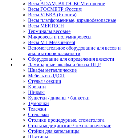
Весы ADAM, ВЛТЭ, BCM и прочие
Весы ГОСМЕТР (Россия)
Весы VIBRA (Япония)
Весы платформенные, взрывобезопасные
Весы MERTECH
Терминалы весовые
Микровесы и полумикровесы
Весы MT Measurement
Вспомогательное оборудование для весов и
анализаторов влажности
Оборудование для определения вязкости
Ламинарные шкафы и боксы ПЦР
Шкафы металлические
Мебель из ЛДСП
Стулья / секции
Кровати
Ширмы
Кушетки / диваны / банкетки
Тумбочки
Тележки
Стеллажи
Столики процедурные, стоматолога
Столы медицинские / технологические
Стойки для капельницы
Штативы