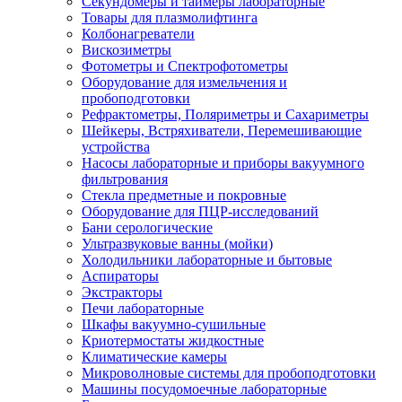
Секундомеры и таймеры лабораторные
Товары для плазмолифтинга
Колбонагреватели
Вискозиметры
Фотометры и Спектрофотометры
Оборудование для измельчения и
пробоподготовки
Рефрактометры, Поляриметры и Сахариметры
Шейкеры, Встряхиватели, Перемешивающие
устройства
Насосы лабораторные и приборы вакуумного
фильтрования
Стекла предметные и покровные
Оборудование для ПЦР-исследований
Бани серологические
Ультразвуковые ванны (мойки)
Холодильники лабораторные и бытовые
Аспираторы
Экстракторы
Печи лабораторные
Шкафы вакуумно-сушильные
Криотермостаты жидкостные
Климатические камеры
Микроволновые системы для пробоподготовки
Машины посудомоечные лабораторные