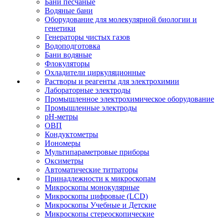
Бани песчаные
Водяные бани
Оборудование для молекулярной биологии и
генетики
Генераторы чистых газов
Водоподготовка
Бани водяные
Флокуляторы
Охладители циркуляционные
Растворы и реагенты для электрохимии
Лабораторные электроды
Промышленное электрохимическое оборудование
Промышленные электроды
pH-метры
ОВП
Кондуктометры
Иономеры
Мультипараметровые приборы
Оксиметры
Автоматические титраторы
Принадлежности к микроскопам
Микроскопы монокулярные
Микроскопы цифровые (LCD)
Микроскопы Учебные и Детские
Микроскопы стереоскопические