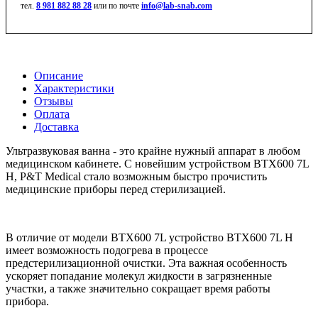
тел.
8 981 882 88 28
или по почте
info@lab-snab.com
Описание
Характеристики
Отзывы
Оплата
Доставка
Ультразвуковая ванна - это крайне нужный аппарат в любом
медицинском кабинете. С новейшим устройством BTX600 7L
Н, P&T Medical стало возможным быстро прочистить
медицинские приборы перед стерилизацией.
В отличие от модели BTX600 7L устройство BTX600 7L H
имеет возможность подогрева в процессе
предстерилизационной очистки. Эта важная особенность
ускоряет попадание молекул жидкости в загрязненные
участки, а также значительно сокращает время работы
прибора.