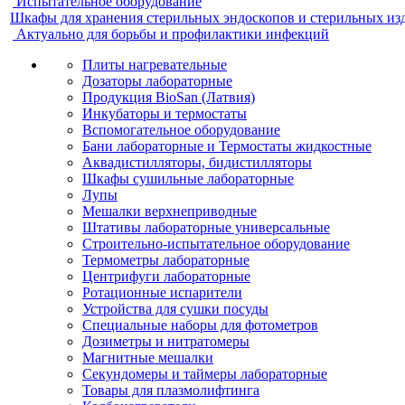
Испытательное оборудование
Шкафы для хранения стерильных эндоскопов и стерильных из
Актуально для борьбы и профилактики инфекций
Плиты нагревательные
Дозаторы лабораторные
Продукция BioSan (Латвия)
Инкубаторы и термостаты
Вспомогательное оборудование
Бани лабораторные и Термостаты жидкостные
Аквадистилляторы, бидистилляторы
Шкафы сушильные лабораторные
Лупы
Мешалки верхнеприводные
Штативы лабораторные универсальные
Строительно-испытательное оборудование
Термометры лабораторные
Центрифуги лабораторные
Ротационные испарители
Устройства для сушки посуды
Специальные наборы для фотометров
Дозиметры и нитратомеры
Магнитные мешалки
Секундомеры и таймеры лабораторные
Товары для плазмолифтинга