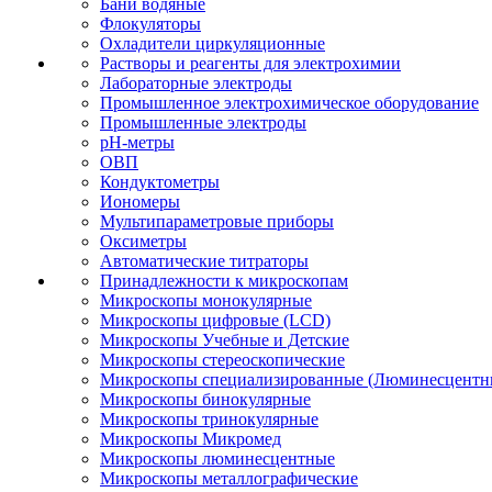
Бани водяные
Флокуляторы
Охладители циркуляционные
Растворы и реагенты для электрохимии
Лабораторные электроды
Промышленное электрохимическое оборудование
Промышленные электроды
pH-метры
ОВП
Кондуктометры
Иономеры
Мультипараметровые приборы
Оксиметры
Автоматические титраторы
Принадлежности к микроскопам
Микроскопы монокулярные
Микроскопы цифровые (LCD)
Микроскопы Учебные и Детские
Микроскопы стереоскопические
Микроскопы специализированные (Люминесцентны
Микроскопы бинокулярные
Микроскопы тринокулярные
Микроскопы Микромед
Микроскопы люминесцентные
Микроскопы металлографические