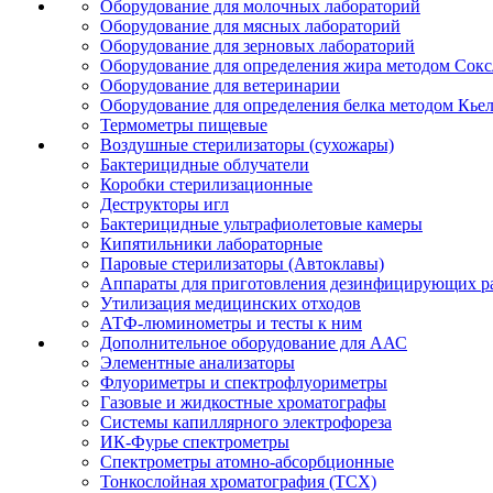
Оборудование для молочных лабораторий
Оборудование для мясных лабораторий
Оборудование для зерновых лабораторий
Оборудование для определения жира методом Сокс
Оборудование для ветеринарии
Оборудование для определения белка методом Кье
Термометры пищевые
Воздушные стерилизаторы (сухожары)
Бактерицидные облучатели
Коробки стерилизационные
Деструкторы игл
Бактерицидные ультрафиолетовые камеры
Кипятильники лабораторные
Паровые стерилизаторы (Автоклавы)
Аппараты для приготовления дезинфицирующих р
Утилизация медицинских отходов
АТФ-люминометры и тесты к ним
Дополнительное оборудование для ААС
Элементные анализаторы
Флуориметры и спектрофлуориметры
Газовые и жидкостные хроматографы
Системы капиллярного электрофореза
ИК-Фурье спектрометры
Спектрометры атомно-абсорбционные
Тонкослойная хроматография (ТСХ)