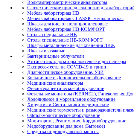
Вольтамперометрические анализаторы
Сантехнические принадлежностии для лаборатори
Мебель лабораторная НВ
Мебель лабораторная CLASSIC металлическая
Шкафы для кислот полипропиленовые
Мебель лабораторная НВ-КОМФОРТ
Столы специальные НВ
Столы специальные НВ-КОМФОРТ
Шкафы металлические для хранения ЛВЖ
Шкафы вытяжные
Бактерицидные облучатели
Антисептики, дозаторы локтевые и диспенсеры
Экспресс-тесты на COVID-19 и грипп
Диагностическое оборудование, УЗИ
Больничное и Дополнительное оборудование
Медицинские анализаторы
Физиотерапевтическое оборудование
Фетальные мониторы (KERNEL), Гинекология, Доп
Холодильное и морозильное оборудование
Хирургия и Светильники медицинские
Медицинские термостаты и размораживатели плаз
Офтальмологическое оборудование
Мониторинг, Реанимация, Кардиооборудование
Медоборудование для дома (Бытовое)
Средства индивидуальной защиты