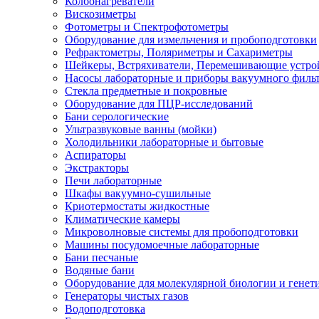
Колбонагреватели
Вискозиметры
Фотометры и Спектрофотометры
Оборудование для измельчения и пробоподготовки
Рефрактометры, Поляриметры и Сахариметры
Шейкеры, Встряхиватели, Перемешивающие устро
Насосы лабораторные и приборы вакуумного филь
Стекла предметные и покровные
Оборудование для ПЦР-исследований
Бани серологические
Ультразвуковые ванны (мойки)
Холодильники лабораторные и бытовые
Аспираторы
Экстракторы
Печи лабораторные
Шкафы вакуумно-сушильные
Криотермостаты жидкостные
Климатические камеры
Микроволновые системы для пробоподготовки
Машины посудомоечные лабораторные
Бани песчаные
Водяные бани
Оборудование для молекулярной биологии и генет
Генераторы чистых газов
Водоподготовка