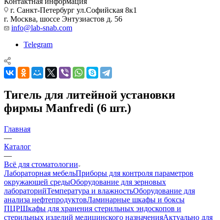
Контактная информация
г. Санкт-Петербург ул.Софийская 8к1
г. Москва, шоссе Энтузиастов д. 56
info@lab-snab.com
Telegram
Тигель для литейной установки
фирмы Manfredi (6 шт.)
Главная
—
Каталог
—
Всё для стоматологии
Лабораторная мебель
Приборы для контроля параметров
окружающей среды
Оборудование для зерновых
лабораторий
Температура и влажность
Оборудование для
анализа нефтепродуктов
Ламинарные шкафы и боксы
ПЦР
Шкафы для хранения стерильных эндоскопов и
стерильных изделий медицинского назначения
Актуально для