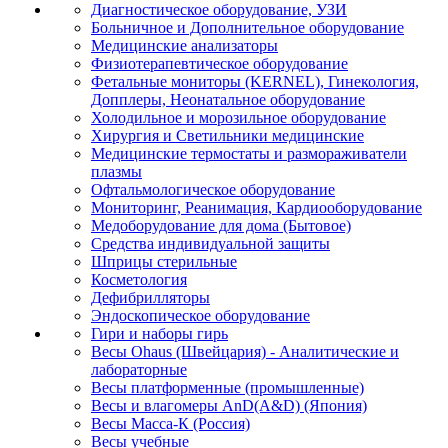
Диагностическое оборудование, УЗИ
Больничное и Дополнительное оборудование
Медицинские анализаторы
Физиотерапевтическое оборудование
Фетальные мониторы (KERNEL), Гинекология,
Допплеры, Неонатальное оборудование
Холодильное и морозильное оборудование
Хирургия и Светильники медицинские
Медицинские термостаты и размораживатели
плазмы
Офтальмологическое оборудование
Мониторинг, Реанимация, Кардиооборудование
Медоборудование для дома (Бытовое)
Средства индивидуальной защиты
Шприцы стерильные
Косметология
Дефибрилляторы
Эндоскопическое оборудование
Гири и наборы гирь
Весы Ohaus (Швейцария) - Аналитические и
лабораторные
Весы платформенные (промышленные)
Весы и влагомеры AnD(A&D) (Япония)
Весы Масса-К (Россия)
Весы учебные