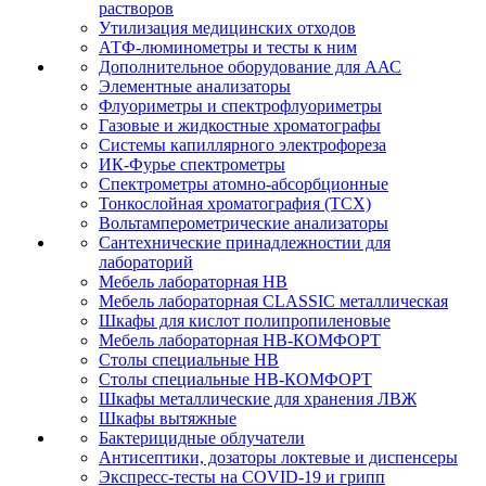
растворов
Утилизация медицинских отходов
АТФ-люминометры и тесты к ним
Дополнительное оборудование для ААС
Элементные анализаторы
Флуориметры и спектрофлуориметры
Газовые и жидкостные хроматографы
Системы капиллярного электрофореза
ИК-Фурье спектрометры
Спектрометры атомно-абсорбционные
Тонкослойная хроматография (ТСХ)
Вольтамперометрические анализаторы
Сантехнические принадлежностии для
лабораторий
Мебель лабораторная НВ
Мебель лабораторная CLASSIC металлическая
Шкафы для кислот полипропиленовые
Мебель лабораторная НВ-КОМФОРТ
Столы специальные НВ
Столы специальные НВ-КОМФОРТ
Шкафы металлические для хранения ЛВЖ
Шкафы вытяжные
Бактерицидные облучатели
Антисептики, дозаторы локтевые и диспенсеры
Экспресс-тесты на COVID-19 и грипп