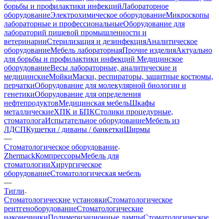
борьбы и профилактики инфекций
Лабораторное
оборудование
Электрохимическое оборудование
Микроскопы
лабораторные и профессиональные
Оборудование для
лабораторий пищевой промышленности и
ветеринарии
Стерилизация и дезинфекция
Аналитическое
оборудование
Мебель лабораторная
Прочие изделия
Актуально
для борьбы и профилактики инфекций
Медицинское
оборудование
Весы лабораторные, аналитические и
медицинские
Мойки
Маски, респираторы, защитные костюмы,
перчатки
Оборудование для молекулярной биологии и
генетики
Оборудование для определения
нефтепродуктов
Медицинская мебель
Шкафы
металлические
ХПК и БПК
Столики процедурные,
стоматолога
Испытательное оборудование
Мебель из
ЛДСП
Кушетки / диваны / банкетки
Ширмы
—
Стоматологическое оборудование
Zhermack
Компрессоры
Мебель для
стоматологии
Хирургическое
оборудование
Стоматологическая мебель
—
Тигли
Стоматологические установки
Стоматологическое
рентгеноборудование
Стоматологические
наконечники
Полимеризационные лампы
Стоматологическое