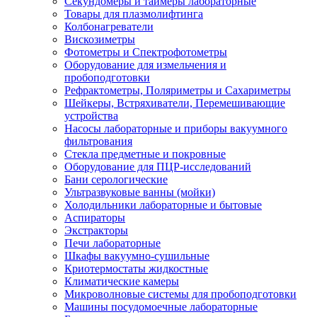
Секундомеры и таймеры лабораторные
Товары для плазмолифтинга
Колбонагреватели
Вискозиметры
Фотометры и Спектрофотометры
Оборудование для измельчения и
пробоподготовки
Рефрактометры, Поляриметры и Сахариметры
Шейкеры, Встряхиватели, Перемешивающие
устройства
Насосы лабораторные и приборы вакуумного
фильтрования
Стекла предметные и покровные
Оборудование для ПЦР-исследований
Бани серологические
Ультразвуковые ванны (мойки)
Холодильники лабораторные и бытовые
Аспираторы
Экстракторы
Печи лабораторные
Шкафы вакуумно-сушильные
Криотермостаты жидкостные
Климатические камеры
Микроволновые системы для пробоподготовки
Машины посудомоечные лабораторные