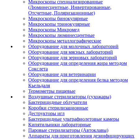
Микроскопы специализированные
(Люминесцентные, Инвертированные,
Отсчетные, Поляризационные)
Микроскопы бинокулярные
Микроскопы тринокулярные
Микроскопы Микромед
Микроскопы люминесцентные
Микроскопы металлографические
Оборудование для молочных лабораторий
Оборудование для мясных лабораторий
Оборудование для зерновых лабораторий
Оборудование для определения жира методом
Сокслета
Оборудование для ветеринарии
Оборудование для определения белка методом
Кьельдаля
Термометры пищевые
Воздушные стерилизаторы (сухожары)
Бактерицидные облучатели
Коробки стерилизационные
Деструкторы игл
Бактерицидные ультрафиолетовые камеры
Кипятильники лабораторные
Паровые стерилизаторы (Автоклавы)
Аппараты для приготовления дезинфицирующих