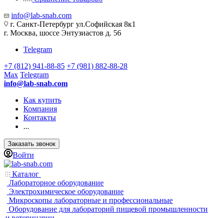
info@lab-snab.com
г. Санкт-Петербург ул.Софийская 8к1
г. Москва, шоссе Энтузиастов д. 56
Telegram
+7 (812) 941-88-85
+7 (981) 882-88-28
Max
Telegram
info@lab-snab.com
Как купить
Компания
Контакты
...
Заказать звонок
Войти
Каталог
Лабораторное оборудование
Электрохимическое оборудование
Микроскопы лабораторные и профессиональные
Оборудование для лабораторий пищевой промышленности
и ветеринарии