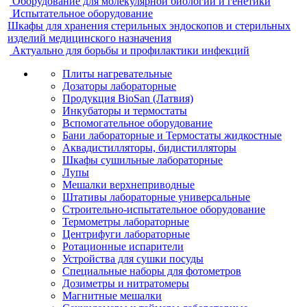
Оборудование для молекулярной биологии и генетики
Испытательное оборудование
Шкафы для хранения стерильных эндоскопов и стерильных
изделий медицинского назначения
Актуально для борьбы и профилактики инфекций
Плиты нагревательные
Дозаторы лабораторные
Продукция BioSan (Латвия)
Инкубаторы и термостаты
Вспомогательное оборудование
Бани лабораторные и Термостаты жидкостные
Аквадистилляторы, бидистилляторы
Шкафы сушильные лабораторные
Лупы
Мешалки верхнеприводные
Штативы лабораторные универсальные
Строительно-испытательное оборудование
Термометры лабораторные
Центрифуги лабораторные
Ротационные испарители
Устройства для сушки посуды
Специальные наборы для фотометров
Дозиметры и нитратомеры
Магнитные мешалки