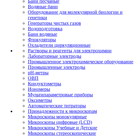
Бани песчаные
Водяные бани
Оборудование для молекулярной биологии и
генетики
Генераторы чистых газов
Водоподготовка
Бани водяные
Флокуляторы
Охладители циркуляционные
Растворы и реагенты для электрохимии
Лабораторные электроды
Промышленное электрохимическое оборудование
Промышленные электроды
pH-метры
ОВП
Кондуктометры
Иономеры
Мультипараметровые приборы
Оксиметры
Автоматические титраторы
Принадлежности к микроскопам
Микроскопы монокулярные
Микроскопы цифровые (LCD)
Микроскопы Учебные и Детские
Микроскопы стереоскопические