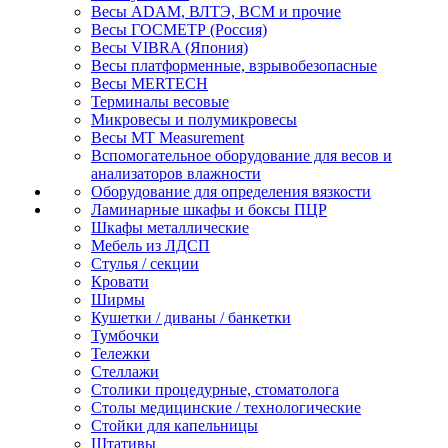
Весы ADAM, ВЛТЭ, BCM и прочие
Весы ГОСМЕТР (Россия)
Весы VIBRA (Япония)
Весы платформенные, взрывобезопасные
Весы MERTECH
Терминалы весовые
Микровесы и полумикровесы
Весы MT Measurement
Вспомогательное оборудование для весов и
анализаторов влажности
Оборудование для определения вязкости
Ламинарные шкафы и боксы ПЦР
Шкафы металлические
Мебель из ЛДСП
Стулья / секции
Кровати
Ширмы
Кушетки / диваны / банкетки
Тумбочки
Тележки
Стеллажи
Столики процедурные, стоматолога
Столы медицинские / технологические
Стойки для капельницы
Штативы