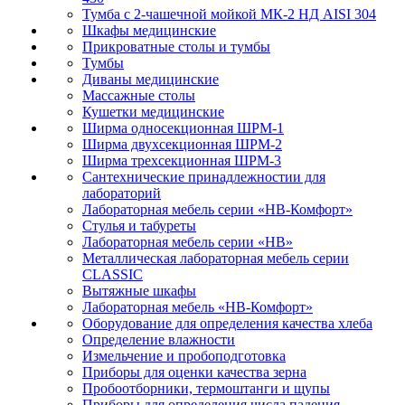
Тумба с 2-чашечной мойкой МК-2 НД AISI 304
Шкафы медицинские
Прикроватные столы и тумбы
Тумбы
Диваны медицинские
Массажные столы
Кушетки медицинские
Ширма односекционная ШРМ-1
Ширма двухсекционная ШРМ-2
Ширма трехсекционная ШРМ-3
Сантехнические принадлежностии для
лабораторий
Лабораторная мебель серии «НВ-Комфорт»
Стулья и табуреты
Лабораторная мебель серии «НВ»
Металлическая лабораторная мебель серии
CLASSIC
Вытяжные шкафы
Лабораторная мебель «НВ-Комфорт»
Оборудование для определения качества хлеба
Определение влажности
Измельчение и пробоподготовка
Приборы для оценки качества зерна
Пробоотборники, термоштанги и щупы
Приборы для определения числа падения