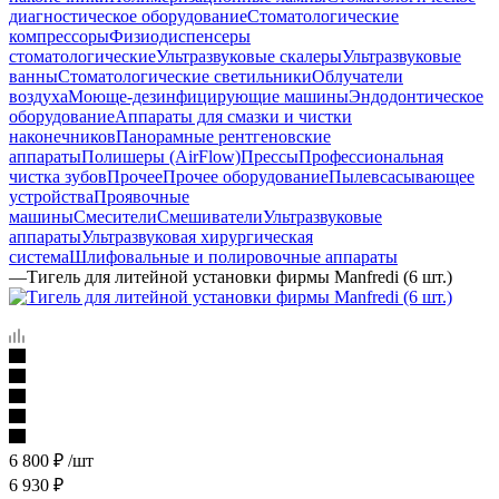
диагностическое оборудование
Стоматологические
компрессоры
Физиодиспенсеры
стоматологические
Ультразвуковые скалеры
Ультразвуковые
ванны
Стоматологические светильники
Облучатели
воздуха
Моюще-дезинфицирующие машины
Эндодонтическое
оборудование
Аппараты для смазки и чистки
наконечников
Панорамные рентгеновские
аппараты
Полишеры (AirFlow)
Прессы
Профессиональная
чистка зубов
Прочее
Прочее оборудование
Пылевсасывающее
устройства
Проявочные
машины
Смесители
Смешиватели
Ультразвуковые
аппараты
Ультразвуковая хирургическая
система
Шлифовальные и полировочные аппараты
—
Тигель для литейной установки фирмы Manfredi (6 шт.)
6 800
₽
/шт
6 930
₽