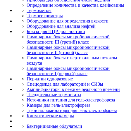
Определение количества и качества клейковины
Термометры
Термогигрометры
Оборудование для определения вязкости
Оборудование для анализа нефтей
Боксы для ПЦР-диагностики
Ламинарные боксы микробиологической
безопасности III (третий) класс
Ламинарные боксы микробиологической
безопасности II (второй) класс
Ламинарные боксы с вертикальным потоком
воздуха
Ламинарные боксы микробиологической
безопасности I (первый) класс
Перчатки одноразовые
Спецодежда для лабораторий и СИЗы
Амплификаторы в режиме реального времени
Твердотельные термостаты
Источники питания для гель-электрофореза
Камеры для гель-электрофореза
Трансиллюминаторы для гель-электрофореза
Климатические камеры
Бактерицидные облучатели