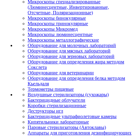
Микроскопы специализированные
(Люминесцентные, Инвертированные,
Отсчетные, Поляризационные)
Микроскопы бинокулярные
Микроскопы тринокулярные
Микроскопы Микромед
Микроскопы люминесцентные
Микроскопы металлографические
Оборудование для молочных лабораторий
Оборудование для мясных лабораторий
Оборудование для зерновых лабораторий
Оборудование для определения жира методом
Сокслета
Оборудование для ветеринарии
Оборудование для определения белка методом
Кьельдаля
Термометры пищевые
Воздушные стерилизаторы (сухожары)
Бактерицидные облучатели
Коробки стерилизационные
Деструкторы игл
Бактерицидные ультрафиолетовые камеры
Кипятильники лабораторные
Паровые стерилизаторы (Автоклавы)
Аппараты для приготовления дезинфицирующих