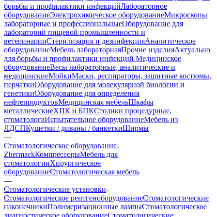
борьбы и профилактики инфекций
Лабораторное
оборудование
Электрохимическое оборудование
Микроскопы
лабораторные и профессиональные
Оборудование для
лабораторий пищевой промышленности и
ветеринарии
Стерилизация и дезинфекция
Аналитическое
оборудование
Мебель лабораторная
Прочие изделия
Актуально
для борьбы и профилактики инфекций
Медицинское
оборудование
Весы лабораторные, аналитические и
медицинские
Мойки
Маски, респираторы, защитные костюмы,
перчатки
Оборудование для молекулярной биологии и
генетики
Оборудование для определения
нефтепродуктов
Медицинская мебель
Шкафы
металлические
ХПК и БПК
Столики процедурные,
стоматолога
Испытательное оборудование
Мебель из
ЛДСП
Кушетки / диваны / банкетки
Ширмы
—
Стоматологическое оборудование
Zhermack
Компрессоры
Мебель для
стоматологии
Хирургическое
оборудование
Стоматологическая мебель
—
Стоматологические установки
Стоматологическое рентгеноборудование
Стоматологические
наконечники
Полимеризационные лампы
Стоматологическое
диагностическое оборудование
Стоматологические