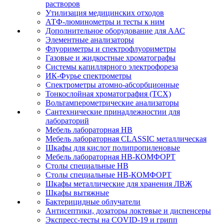
растворов
Утилизация медицинских отходов
АТФ-люминометры и тесты к ним
Дополнительное оборудование для ААС
Элементные анализаторы
Флуориметры и спектрофлуориметры
Газовые и жидкостные хроматографы
Системы капиллярного электрофореза
ИК-Фурье спектрометры
Спектрометры атомно-абсорбционные
Тонкослойная хроматография (ТСХ)
Вольтамперометрические анализаторы
Сантехнические принадлежностии для
лабораторий
Мебель лабораторная НВ
Мебель лабораторная CLASSIC металлическая
Шкафы для кислот полипропиленовые
Мебель лабораторная НВ-КОМФОРТ
Столы специальные НВ
Столы специальные НВ-КОМФОРТ
Шкафы металлические для хранения ЛВЖ
Шкафы вытяжные
Бактерицидные облучатели
Антисептики, дозаторы локтевые и диспенсеры
Экспресс-тесты на COVID-19 и грипп