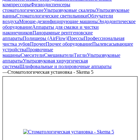
компрессоры
Физиодиспенсеры
стоматологические
Ультразвуковые скалеры
Ультразвуковые
ванны
Стоматологические светильники
Облучатели
воздуха
Моюще-дезинфицирующие машины
Эндодонтическое
оборудование
Аппараты для смазки и чистки
наконечников
Панорамные рентгеновские
аппараты
Полишеры (AirFlow)
Прессы
Профессиональная
чистка зубов
Прочее
Прочее оборудование
Пылевсасывающее
устройства
Проявочные
машины
Смесители
Смешиватели
Тигли
Ультразвуковые
аппараты
Ультразвуковая хирургическая
система
Шлифовальные и полировочные аппараты
—
Стоматологическая установка - Skema 5