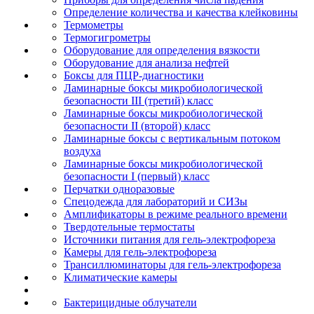
Определение количества и качества клейковины
Термометры
Термогигрометры
Оборудование для определения вязкости
Оборудование для анализа нефтей
Боксы для ПЦР-диагностики
Ламинарные боксы микробиологической
безопасности III (третий) класс
Ламинарные боксы микробиологической
безопасности II (второй) класс
Ламинарные боксы с вертикальным потоком
воздуха
Ламинарные боксы микробиологической
безопасности I (первый) класс
Перчатки одноразовые
Спецодежда для лабораторий и СИЗы
Амплификаторы в режиме реального времени
Твердотельные термостаты
Источники питания для гель-электрофореза
Камеры для гель-электрофореза
Трансиллюминаторы для гель-электрофореза
Климатические камеры
Бактерицидные облучатели