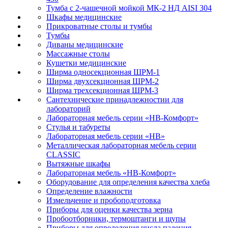
Тумба с 2-чашечной мойкой МК-2 НД AISI 304
Шкафы медицинские
Прикроватные столы и тумбы
Тумбы
Диваны медицинские
Массажные столы
Кушетки медицинские
Ширма односекционная ШРМ-1
Ширма двухсекционная ШРМ-2
Ширма трехсекционная ШРМ-3
Сантехнические принадлежностии для
лабораторий
Лабораторная мебель серии «НВ-Комфорт»
Стулья и табуреты
Лабораторная мебель серии «НВ»
Металлическая лабораторная мебель серии
CLASSIC
Вытяжные шкафы
Лабораторная мебель «НВ-Комфорт»
Оборудование для определения качества хлеба
Определение влажности
Измельчение и пробоподготовка
Приборы для оценки качества зерна
Пробоотборники, термоштанги и щупы
Приборы для определения числа падения