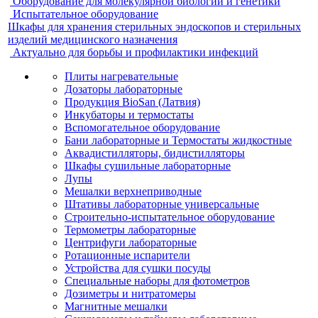
Оборудование для молекулярной биологии и генетики
Испытательное оборудование
Шкафы для хранения стерильных эндоскопов и стерильных
изделий медицинского назначения
Актуально для борьбы и профилактики инфекций
Плиты нагревательные
Дозаторы лабораторные
Продукция BioSan (Латвия)
Инкубаторы и термостаты
Вспомогательное оборудование
Бани лабораторные и Термостаты жидкостные
Аквадистилляторы, бидистилляторы
Шкафы сушильные лабораторные
Лупы
Мешалки верхнеприводные
Штативы лабораторные универсальные
Строительно-испытательное оборудование
Термометры лабораторные
Центрифуги лабораторные
Ротационные испарители
Устройства для сушки посуды
Специальные наборы для фотометров
Дозиметры и нитратомеры
Магнитные мешалки