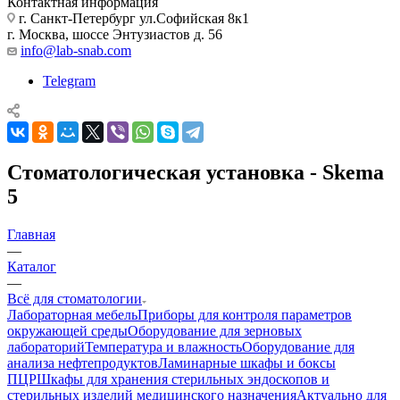
Контактная информация
г. Санкт-Петербург ул.Софийская 8к1
г. Москва, шоссе Энтузиастов д. 56
info@lab-snab.com
Telegram
Стоматологическая установка - Skema
5
Главная
—
Каталог
—
Всё для стоматологии
Лабораторная мебель
Приборы для контроля параметров
окружающей среды
Оборудование для зерновых
лабораторий
Температура и влажность
Оборудование для
анализа нефтепродуктов
Ламинарные шкафы и боксы
ПЦР
Шкафы для хранения стерильных эндоскопов и
стерильных изделий медицинского назначения
Актуально для