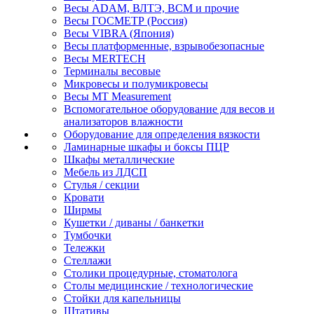
Весы ADAM, ВЛТЭ, BCM и прочие
Весы ГОСМЕТР (Россия)
Весы VIBRA (Япония)
Весы платформенные, взрывобезопасные
Весы MERTECH
Терминалы весовые
Микровесы и полумикровесы
Весы MT Measurement
Вспомогательное оборудование для весов и
анализаторов влажности
Оборудование для определения вязкости
Ламинарные шкафы и боксы ПЦР
Шкафы металлические
Мебель из ЛДСП
Стулья / секции
Кровати
Ширмы
Кушетки / диваны / банкетки
Тумбочки
Тележки
Стеллажи
Столики процедурные, стоматолога
Столы медицинские / технологические
Стойки для капельницы
Штативы