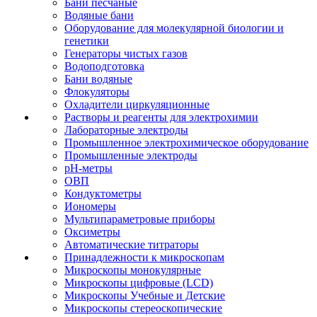
Бани песчаные
Водяные бани
Оборудование для молекулярной биологии и
генетики
Генераторы чистых газов
Водоподготовка
Бани водяные
Флокуляторы
Охладители циркуляционные
Растворы и реагенты для электрохимии
Лабораторные электроды
Промышленное электрохимическое оборудование
Промышленные электроды
pH-метры
ОВП
Кондуктометры
Иономеры
Мультипараметровые приборы
Оксиметры
Автоматические титраторы
Принадлежности к микроскопам
Микроскопы монокулярные
Микроскопы цифровые (LCD)
Микроскопы Учебные и Детские
Микроскопы стереоскопические