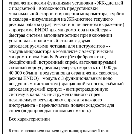
управления всеми функциями установки - ЖК-дисплей
с подсветкой - возможность предустановки
максимальной скорости вращения микромотора, турбин
и скалера - визуализация на ЖК-дисплее текущего
режима работы (графически и в численном выражении)
- программа ENDO для микромотора и скейлера -
быстрая система автодиагностики при включении
установки - подвижный столик с двумя
автоклавируемыми лотками для инструментов - -
модуль микромотора в комплекте с электрическим
микромотором Handy Power (без фиброоптики,
бесщёточный, встроенный спрей, автоклавируемый
съемный корпус, режим реверса, скорость от 1000 до
40.000 об/мин, предустановка ограничения скорости,
режим ENDO) - модуль с 3-функциональным водо-
воздушным пистолетом (вращающийся носик, съёмный
автоклавируемый корпус) - антиретракционную
систему в каналах инструментального спрея -
независимую регулировку спрея для каждого
инструмента - переключатель подачи жидкости для
спрея (водопровод/автономная емкость)
Все характеристики
В связи с постоянными скачками курса валют, цена может быть не