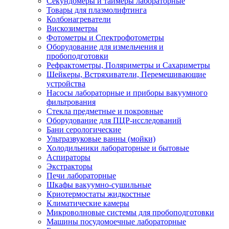
Секундомеры и таймеры лабораторные
Товары для плазмолифтинга
Колбонагреватели
Вискозиметры
Фотометры и Спектрофотометры
Оборудование для измельчения и
пробоподготовки
Рефрактометры, Поляриметры и Сахариметры
Шейкеры, Встряхиватели, Перемешивающие
устройства
Насосы лабораторные и приборы вакуумного
фильтрования
Стекла предметные и покровные
Оборудование для ПЦР-исследований
Бани серологические
Ультразвуковые ванны (мойки)
Холодильники лабораторные и бытовые
Аспираторы
Экстракторы
Печи лабораторные
Шкафы вакуумно-сушильные
Криотермостаты жидкостные
Климатические камеры
Микроволновые системы для пробоподготовки
Машины посудомоечные лабораторные