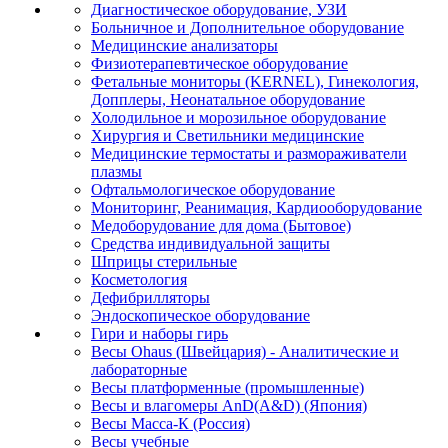
Диагностическое оборудование, УЗИ
Больничное и Дополнительное оборудование
Медицинские анализаторы
Физиотерапевтическое оборудование
Фетальные мониторы (KERNEL), Гинекология,
Допплеры, Неонатальное оборудование
Холодильное и морозильное оборудование
Хирургия и Светильники медицинские
Медицинские термостаты и размораживатели
плазмы
Офтальмологическое оборудование
Мониторинг, Реанимация, Кардиооборудование
Медоборудование для дома (Бытовое)
Средства индивидуальной защиты
Шприцы стерильные
Косметология
Дефибрилляторы
Эндоскопическое оборудование
Гири и наборы гирь
Весы Ohaus (Швейцария) - Аналитические и
лабораторные
Весы платформенные (промышленные)
Весы и влагомеры AnD(A&D) (Япония)
Весы Масса-К (Россия)
Весы учебные