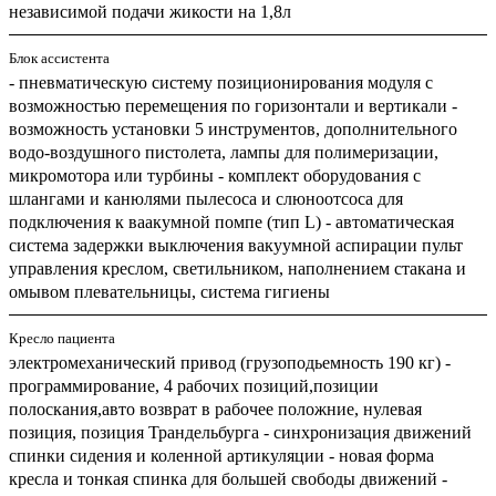
независимой подачи жикости на 1,8л
Блок ассистента
- пневматическую систему позиционирования модуля с
возможностью перемещения по горизонтали и вертикали -
возможность установки 5 инструментов, дополнительного
водо-воздушного пистолета, лампы для полимеризации,
микромотора или турбины - комплект оборудования с
шлангами и канюлями пылесоса и слюноотсоса для
подключения к ваакумной помпе (тип L) - автоматическая
система задержки выключения вакуумной аспирации пульт
управления креслом, светильником, наполнением стакана и
омывом плевательницы, система гигиены
Кресло пациента
электромеханический привод (грузоподьемность 190 кг) -
программирование, 4 рабочих позиций,позиции
полоскания,авто возврат в рабочее положние, нулевая
позиция, позиция Трандельбурга - синхронизация движений
спинки сидения и коленной артикуляции - новая форма
кресла и тонкая спинка для большей свободы движений -