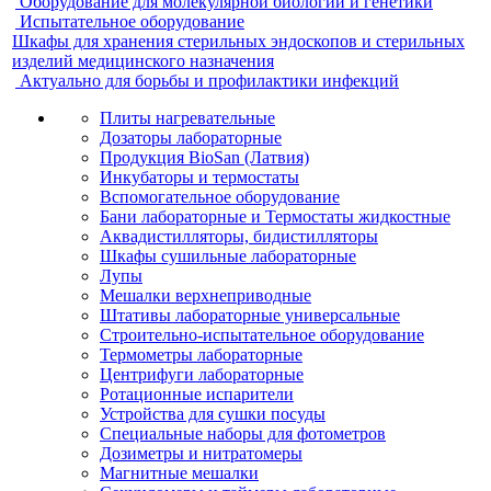
Оборудование для молекулярной биологии и генетики
Испытательное оборудование
Шкафы для хранения стерильных эндоскопов и стерильных
изделий медицинского назначения
Актуально для борьбы и профилактики инфекций
Плиты нагревательные
Дозаторы лабораторные
Продукция BioSan (Латвия)
Инкубаторы и термостаты
Вспомогательное оборудование
Бани лабораторные и Термостаты жидкостные
Аквадистилляторы, бидистилляторы
Шкафы сушильные лабораторные
Лупы
Мешалки верхнеприводные
Штативы лабораторные универсальные
Строительно-испытательное оборудование
Термометры лабораторные
Центрифуги лабораторные
Ротационные испарители
Устройства для сушки посуды
Специальные наборы для фотометров
Дозиметры и нитратомеры
Магнитные мешалки