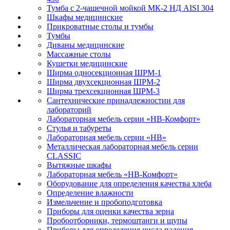
Тумба с 2-чашечной мойкой МК-2 НД AISI 304
Шкафы медицинские
Прикроватные столы и тумбы
Тумбы
Диваны медицинские
Массажные столы
Кушетки медицинские
Ширма односекционная ШРМ-1
Ширма двухсекционная ШРМ-2
Ширма трехсекционная ШРМ-3
Сантехнические принадлежностии для
лабораторий
Лабораторная мебель серии «НВ-Комфорт»
Стулья и табуреты
Лабораторная мебель серии «НВ»
Металлическая лабораторная мебель серии
CLASSIC
Вытяжные шкафы
Лабораторная мебель «НВ-Комфорт»
Оборудование для определения качества хлеба
Определение влажности
Измельчение и пробоподготовка
Приборы для оценки качества зерна
Пробоотборники, термоштанги и щупы
Приборы для определения числа падения