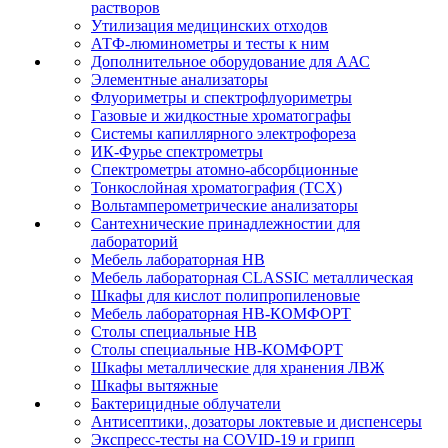
растворов
Утилизация медицинских отходов
АТФ-люминометры и тесты к ним
Дополнительное оборудование для ААС
Элементные анализаторы
Флуориметры и спектрофлуориметры
Газовые и жидкостные хроматографы
Системы капиллярного электрофореза
ИК-Фурье спектрометры
Спектрометры атомно-абсорбционные
Тонкослойная хроматография (ТСХ)
Вольтамперометрические анализаторы
Сантехнические принадлежностии для
лабораторий
Мебель лабораторная НВ
Мебель лабораторная CLASSIC металлическая
Шкафы для кислот полипропиленовые
Мебель лабораторная НВ-КОМФОРТ
Столы специальные НВ
Столы специальные НВ-КОМФОРТ
Шкафы металлические для хранения ЛВЖ
Шкафы вытяжные
Бактерицидные облучатели
Антисептики, дозаторы локтевые и диспенсеры
Экспресс-тесты на COVID-19 и грипп