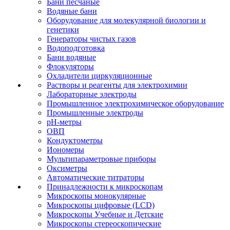
Бани песчаные
Водяные бани
Оборудование для молекулярной биологии и
генетики
Генераторы чистых газов
Водоподготовка
Бани водяные
Флокуляторы
Охладители циркуляционные
Растворы и реагенты для электрохимии
Лабораторные электроды
Промышленное электрохимическое оборудование
Промышленные электроды
pH-метры
ОВП
Кондуктометры
Иономеры
Мультипараметровые приборы
Оксиметры
Автоматические титраторы
Принадлежности к микроскопам
Микроскопы монокулярные
Микроскопы цифровые (LCD)
Микроскопы Учебные и Детские
Микроскопы стереоскопические