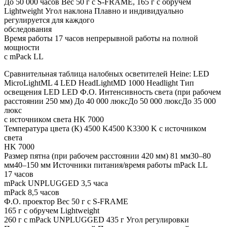
До 50 000 часов Вес 50 г с S-FRAME, 165 г с обручем
Lightweight Угол наклона Плавно и индивидуально
регулируется для каждого
обследования
Время работы 17 часов непрерывной работы на полной
мощности
с mPack LL
Сравнительная таблица налобных осветителей Heine: LED
MicroLightML 4 LED HeadLightMD 1000 Headlight Тип
освещения LED LED Ф.О. Интенсивность света (при рабочем
расстоянии 250 мм) До 40 000 люксДо 50 000 люксДо 35 000
люкс
с источником света HK 7000
Температура цвета (К) 4500 K4500 K3300 K с источником
света
HK 7000
Размер пятна (при рабочем расстоянии 420 мм) 81 мм30–80
мм40–150 мм Источники питания/время работы mPack LL
17 часов
mPack UNPLUGGED 3,5 часа
mPack 8,5 часов
Ф.О. проектор Вес 50 г с S-FRAME
165 г с обручем Lightweight
260 г с mPack UNPLUGGED 435 г Угол регулировки