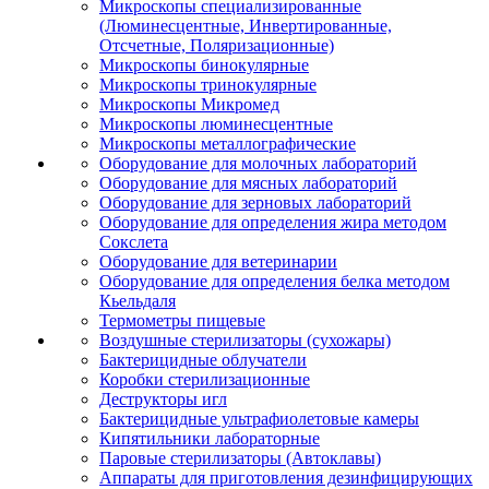
Микроскопы специализированные
(Люминесцентные, Инвертированные,
Отсчетные, Поляризационные)
Микроскопы бинокулярные
Микроскопы тринокулярные
Микроскопы Микромед
Микроскопы люминесцентные
Микроскопы металлографические
Оборудование для молочных лабораторий
Оборудование для мясных лабораторий
Оборудование для зерновых лабораторий
Оборудование для определения жира методом
Сокслета
Оборудование для ветеринарии
Оборудование для определения белка методом
Кьельдаля
Термометры пищевые
Воздушные стерилизаторы (сухожары)
Бактерицидные облучатели
Коробки стерилизационные
Деструкторы игл
Бактерицидные ультрафиолетовые камеры
Кипятильники лабораторные
Паровые стерилизаторы (Автоклавы)
Аппараты для приготовления дезинфицирующих