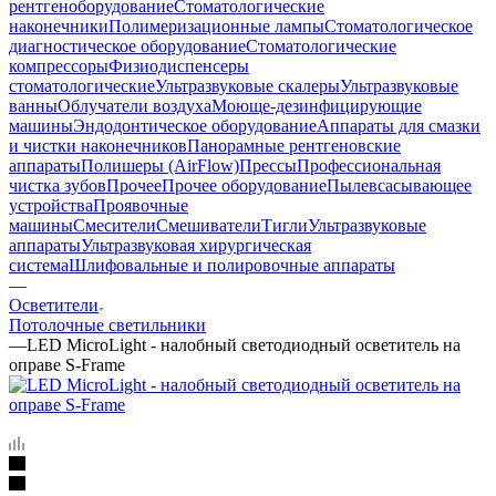
рентгеноборудование
Стоматологические
наконечники
Полимеризационные лампы
Стоматологическое
диагностическое оборудование
Стоматологические
компрессоры
Физиодиспенсеры
стоматологические
Ультразвуковые скалеры
Ультразвуковые
ванны
Облучатели воздуха
Моюще-дезинфицирующие
машины
Эндодонтическое оборудование
Аппараты для смазки
и чистки наконечников
Панорамные рентгеновские
аппараты
Полишеры (AirFlow)
Прессы
Профессиональная
чистка зубов
Прочее
Прочее оборудование
Пылевсасывающее
устройства
Проявочные
машины
Смесители
Смешиватели
Тигли
Ультразвуковые
аппараты
Ультразвуковая хирургическая
система
Шлифовальные и полировочные аппараты
—
Осветители
Потолочные светильники
—
LED MicroLight - налобный светодиодный осветитель на
оправе S-Frame