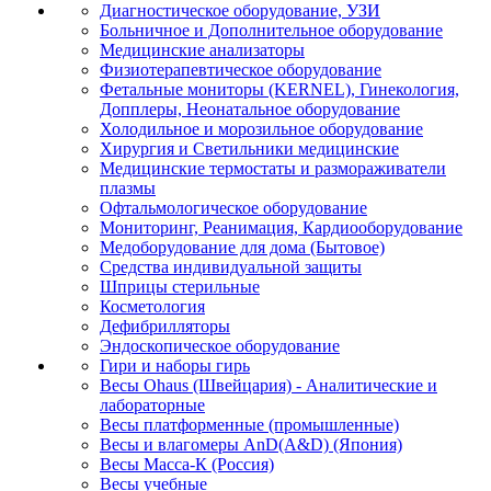
Диагностическое оборудование, УЗИ
Больничное и Дополнительное оборудование
Медицинские анализаторы
Физиотерапевтическое оборудование
Фетальные мониторы (KERNEL), Гинекология,
Допплеры, Неонатальное оборудование
Холодильное и морозильное оборудование
Хирургия и Светильники медицинские
Медицинские термостаты и размораживатели
плазмы
Офтальмологическое оборудование
Мониторинг, Реанимация, Кардиооборудование
Медоборудование для дома (Бытовое)
Средства индивидуальной защиты
Шприцы стерильные
Косметология
Дефибрилляторы
Эндоскопическое оборудование
Гири и наборы гирь
Весы Ohaus (Швейцария) - Аналитические и
лабораторные
Весы платформенные (промышленные)
Весы и влагомеры AnD(A&D) (Япония)
Весы Масса-К (Россия)
Весы учебные