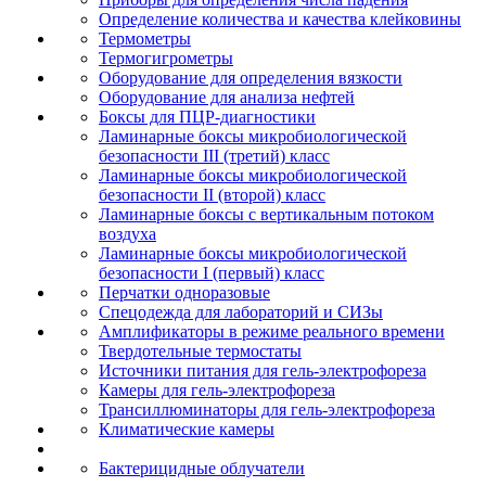
Определение количества и качества клейковины
Термометры
Термогигрометры
Оборудование для определения вязкости
Оборудование для анализа нефтей
Боксы для ПЦР-диагностики
Ламинарные боксы микробиологической
безопасности III (третий) класс
Ламинарные боксы микробиологической
безопасности II (второй) класс
Ламинарные боксы с вертикальным потоком
воздуха
Ламинарные боксы микробиологической
безопасности I (первый) класс
Перчатки одноразовые
Спецодежда для лабораторий и СИЗы
Амплификаторы в режиме реального времени
Твердотельные термостаты
Источники питания для гель-электрофореза
Камеры для гель-электрофореза
Трансиллюминаторы для гель-электрофореза
Климатические камеры
Бактерицидные облучатели