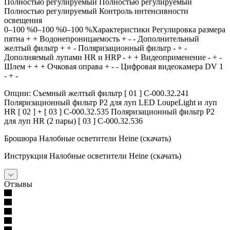
Полностью регулируемый Полностью регулируемый
Полностью регулируемый Контроль интенсивности
освещения
0–100 %0–100 %0–100 %Характеристики Регулировка размера
пятна + + Водонепроницаемость + - - Дополнительный
желтый фильтр + + - Поляризационный фильтр - + -
Дополняемый лупами HR и HRP - + + Видеоприменение - + -
Шлем + + + Очковая оправа + - - Цифровая видеокамера DV 1
- + -
Опции: Съемный желтый фильтр [ 01 ] C-000.32.241
Поляризационный фильтр P2 для луп LED LoupeLight и луп
HR [ 02 ] + [ 03 ] C-000.32.535 Поляризационный фильтр P2
для луп HR (2 пары) [ 03 ] C-000.32.536
Брошюра Налобные осветители Heine (скачать)
Инструкция Налобные осветители Heine (скачать)
Отзывы