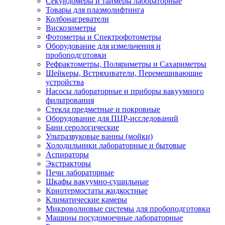
Секундомеры и таймеры лабораторные
Товары для плазмолифтинга
Колбонагреватели
Вискозиметры
Фотометры и Спектрофотометры
Оборудование для измельчения и
пробоподготовки
Рефрактометры, Поляриметры и Сахариметры
Шейкеры, Встряхиватели, Перемешивающие
устройства
Насосы лабораторные и приборы вакуумного
фильтрования
Стекла предметные и покровные
Оборудование для ПЦР-исследований
Бани серологические
Ультразвуковые ванны (мойки)
Холодильники лабораторные и бытовые
Аспираторы
Экстракторы
Печи лабораторные
Шкафы вакуумно-сушильные
Криотермостаты жидкостные
Климатические камеры
Микроволновые системы для пробоподготовки
Машины посудомоечные лабораторные