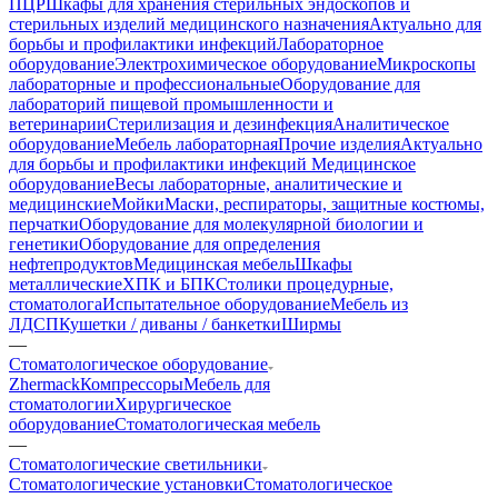
ПЦР
Шкафы для хранения стерильных эндоскопов и
стерильных изделий медицинского назначения
Актуально для
борьбы и профилактики инфекций
Лабораторное
оборудование
Электрохимическое оборудование
Микроскопы
лабораторные и профессиональные
Оборудование для
лабораторий пищевой промышленности и
ветеринарии
Стерилизация и дезинфекция
Аналитическое
оборудование
Мебель лабораторная
Прочие изделия
Актуально
для борьбы и профилактики инфекций
Медицинское
оборудование
Весы лабораторные, аналитические и
медицинские
Мойки
Маски, респираторы, защитные костюмы,
перчатки
Оборудование для молекулярной биологии и
генетики
Оборудование для определения
нефтепродуктов
Медицинская мебель
Шкафы
металлические
ХПК и БПК
Столики процедурные,
стоматолога
Испытательное оборудование
Мебель из
ЛДСП
Кушетки / диваны / банкетки
Ширмы
—
Стоматологическое оборудование
Zhermack
Компрессоры
Мебель для
стоматологии
Хирургическое
оборудование
Стоматологическая мебель
—
Стоматологические светильники
Стоматологические установки
Стоматологическое