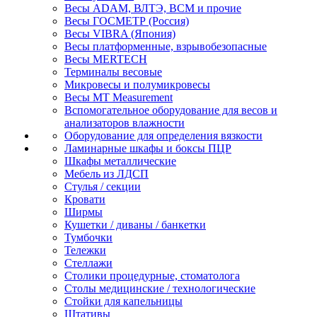
Весы ADAM, ВЛТЭ, BCM и прочие
Весы ГОСМЕТР (Россия)
Весы VIBRA (Япония)
Весы платформенные, взрывобезопасные
Весы MERTECH
Терминалы весовые
Микровесы и полумикровесы
Весы MT Measurement
Вспомогательное оборудование для весов и
анализаторов влажности
Оборудование для определения вязкости
Ламинарные шкафы и боксы ПЦР
Шкафы металлические
Мебель из ЛДСП
Стулья / секции
Кровати
Ширмы
Кушетки / диваны / банкетки
Тумбочки
Тележки
Стеллажи
Столики процедурные, стоматолога
Столы медицинские / технологические
Стойки для капельницы
Штативы