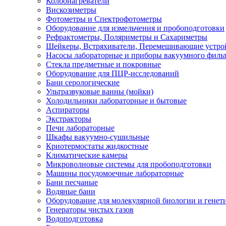
Колбонагреватели
Вискозиметры
Фотометры и Спектрофотометры
Оборудование для измельчения и пробоподготовки
Рефрактометры, Поляриметры и Сахариметры
Шейкеры, Встряхиватели, Перемешивающие устро
Насосы лабораторные и приборы вакуумного филь
Стекла предметные и покровные
Оборудование для ПЦР-исследований
Бани серологические
Ультразвуковые ванны (мойки)
Холодильники лабораторные и бытовые
Аспираторы
Экстракторы
Печи лабораторные
Шкафы вакуумно-сушильные
Криотермостаты жидкостные
Климатические камеры
Микроволновые системы для пробоподготовки
Машины посудомоечные лабораторные
Бани песчаные
Водяные бани
Оборудование для молекулярной биологии и генет
Генераторы чистых газов
Водоподготовка