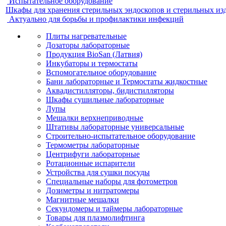
Испытательное оборудование
Шкафы для хранения стерильных эндоскопов и стерильных из
Актуально для борьбы и профилактики инфекций
Плиты нагревательные
Дозаторы лабораторные
Продукция BioSan (Латвия)
Инкубаторы и термостаты
Вспомогательное оборудование
Бани лабораторные и Термостаты жидкостные
Аквадистилляторы, бидистилляторы
Шкафы сушильные лабораторные
Лупы
Мешалки верхнеприводные
Штативы лабораторные универсальные
Строительно-испытательное оборудование
Термометры лабораторные
Центрифуги лабораторные
Ротационные испарители
Устройства для сушки посуды
Специальные наборы для фотометров
Дозиметры и нитратомеры
Магнитные мешалки
Секундомеры и таймеры лабораторные
Товары для плазмолифтинга