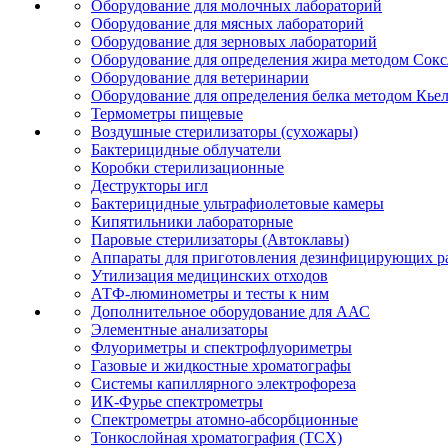
Оборудование для молочных лабораторий
Оборудование для мясных лабораторий
Оборудование для зерновых лабораторий
Оборудование для определения жира методом Сокс
Оборудование для ветеринарии
Оборудование для определения белка методом Кье
Термометры пищевые
Воздушные стерилизаторы (сухожары)
Бактерицидные облучатели
Коробки стерилизационные
Деструкторы игл
Бактерицидные ультрафиолетовые камеры
Кипятильники лабораторные
Паровые стерилизаторы (Автоклавы)
Аппараты для приготовления дезинфицирующих р
Утилизация медицинских отходов
АТФ-люминометры и тесты к ним
Дополнительное оборудование для ААС
Элементные анализаторы
Флуориметры и спектрофлуориметры
Газовые и жидкостные хроматографы
Системы капиллярного электрофореза
ИК-Фурье спектрометры
Спектрометры атомно-абсорбционные
Тонкослойная хроматография (ТСХ)