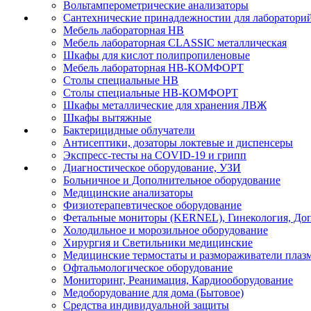
Вольтамперометрические анализаторы
Сантехнические принадлежностии для лаборатори
Мебель лабораторная НВ
Мебель лабораторная CLASSIC металлическая
Шкафы для кислот полипропиленовые
Мебель лабораторная НВ-КОМФОРТ
Столы специальные НВ
Столы специальные НВ-КОМФОРТ
Шкафы металлические для хранения ЛВЖ
Шкафы вытяжные
Бактерицидные облучатели
Антисептики, дозаторы локтевые и диспенсеры
Экспресс-тесты на COVID-19 и грипп
Диагностическое оборудование, УЗИ
Больничное и Дополнительное оборудование
Медицинские анализаторы
Физиотерапевтическое оборудование
Фетальные мониторы (KERNEL), Гинекология, Доп
Холодильное и морозильное оборудование
Хирургия и Светильники медицинские
Медицинские термостаты и размораживатели плаз
Офтальмологическое оборудование
Мониторинг, Реанимация, Кардиооборудование
Медоборудование для дома (Бытовое)
Средства индивидуальной защиты