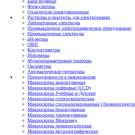
Бани водяные
Флокуляторы
Охладители циркуляционные
Растворы и реагенты для электрохимии
Лабораторные электроды
Промышленное электрохимическое оборудование
Промышленные электроды
pH-метры
ОВП
Кондуктометры
Иономеры
Мультипараметровые приборы
Оксиметры
Автоматические титраторы
Принадлежности к микроскопам
Микроскопы монокулярные
Микроскопы цифровые (LCD)
Микроскопы Учебные и Детские
Микроскопы стереоскопические
Микроскопы специализированные (Люминесцентны
Микроскопы бинокулярные
Микроскопы тринокулярные
Микроскопы Микромед
Микроскопы люминесцентные
Микроскопы металлографические